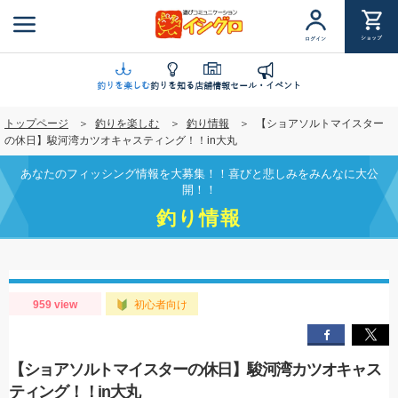
メ
イ
ショップ
ログイン
ン
コ
ン
釣りを楽しむ
釣りを知る
店舗情報
セール・イベント
テ
トップページ
釣りを楽しむ
釣り情報
【ショアソルトマイスター
ン
の休日】駿河湾カツオキャスティング！！in大丸
ツ
に
あなたのフィッシング情報を大募集！！喜びと悲しみをみんなに大公
移
開！！
動
釣り情報
959 view
初心者向け
【ショアソルトマイスターの休日】駿河湾カツオキャス
ティング！！in大丸