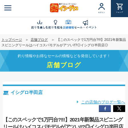
メ
イ
ショップ
ログイン
ン
コ
ン
釣りを楽しむ
釣りを知る
店舗情報
セール・イベント
テ
トップページ
店舗ブログ
【このスペックで1万円台?!!!】2021年新製品
ン
スピニングリールはハイコスパモデルがアツい!!?◎イシグロ半田店◎
ツ
に
釣り情報やお得なセールの情報などを発信しています！
移
店舗ブログ
動
イシグロ半田店
この店舗のブログ一覧へ
【このスペックで1万円台?!!!】2021年新製品スピニング
リールはハイコスパモデルがアツい!!?◎イシグロ半田店