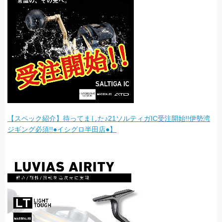
【スペック紹介】待ってました♪21ソルティガIC受注開始!!伊勢湾
ジギング必須!!●イシグロ半田店●】