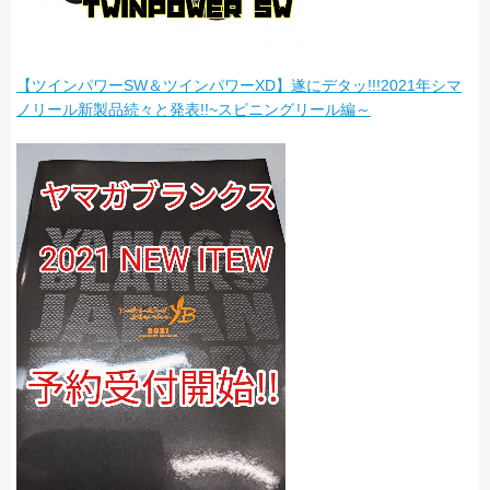
【ツインパワーSW＆ツインパワーXD】遂にデタッ!!!2021年シマ
ノリール新製品続々と発表!!~スピニングリール編～