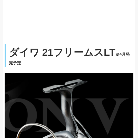
ダイワ 21フリームスLT
※4月発
売予定