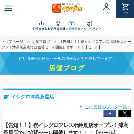
メ
イ
ショップ
ログイン
ン
コ
ン
釣りを楽しむ
釣りを知る
店舗情報
セール・イベント
テ
トップページ
店舗ブログ
【告知！！】祝イシグロフレスポ鈴鹿店オー
ン
プン！津高茶屋店では協賛セール開催します！！！【セール】
ツ
に
釣り情報やお得なセールの情報などを発信しています！
移
店舗ブログ
動
イシグロ津高茶屋店
この店舗のブログ一覧へ
【告知！！】祝イシグロフレスポ鈴鹿店オープン！津高
茶屋店では協賛セール開催します！！！【セール】