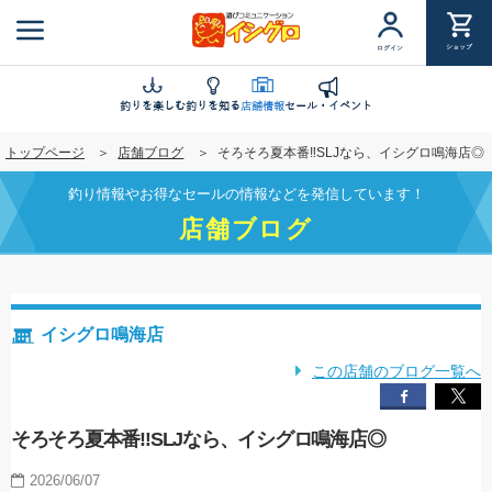
メ
イ
ショップ
ログイン
ン
コ
ン
釣りを楽しむ
釣りを知る
店舗情報
セール・イベント
テ
トップページ
店舗ブログ
そろそろ夏本番‼SLJなら、イシグロ鳴海店◎
ン
ツ
釣り情報やお得なセールの情報などを発信しています！
に
店舗ブログ
移
動
イシグロ鳴海店
この店舗のブログ一覧へ
そろそろ夏本番‼SLJなら、イシグロ鳴海店◎
2026/06/07