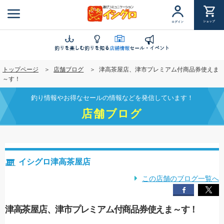
メ
イ
ショップ
ログイン
ン
コ
ン
釣りを楽しむ
釣りを知る
店舗情報
セール・イベント
テ
トップページ
店舗ブログ
津高茶屋店、津市プレミアム付商品券使えま
ン
～す！
ツ
に
釣り情報やお得なセールの情報などを発信しています！
移
店舗ブログ
動
イシグロ津高茶屋店
この店舗のブログ一覧へ
津高茶屋店、津市プレミアム付商品券使えま～す！