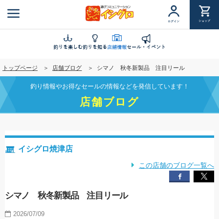
メ
イ
ショップ
ログイン
ン
コ
ン
釣りを楽しむ
釣りを知る
店舗情報
セール・イベント
テ
トップページ
店舗ブログ
シマノ 秋冬新製品 注目リール
ン
ツ
釣り情報やお得なセールの情報などを発信しています！
に
店舗ブログ
移
動
イシグロ焼津店
この店舗のブログ一覧へ
シマノ 秋冬新製品 注目リール
2026/07/09