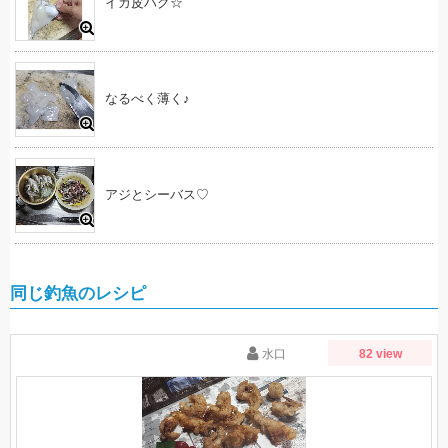
イカ皮ハグ☆
なるべく薄く♪
アジとシーバス♡
同じ釣魚のレシピ
水口
82 view