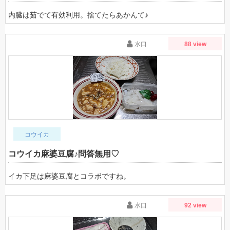
内臓は茹でて有効利用。捨てたらあかんて♪
水口
88 view
コウイカ
コウイカ麻婆豆腐♪問答無用♡
イカ下足は麻婆豆腐とコラボですね。
水口
92 view