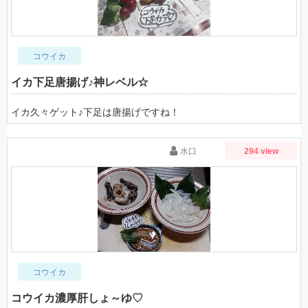
コウイカ
イカ下足唐揚げ♪神レベル☆
イカ久々ゲット♪下足は唐揚げですね！
水口
294 view
コウイカ
コウイカ濃厚肝しょ～ゆ♡