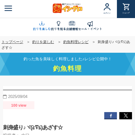
メ
イ
ショップ
ログイン
ン
コ
ン
釣りを楽しむ
釣りを知る
店舗情報
セール・イベント
テ
トップページ
釣りを楽しむ
釣魚料理レシピ
刺身盛り♪ヾ(≧∇≦)あ
ン
ざす☆
ツ
に
釣った魚を美味しく料理しました♪レシピ公開中！
移
釣魚料理
動
2025/09/04
100 view
刺身盛り♪ヾ(≧∇≦)あざす☆