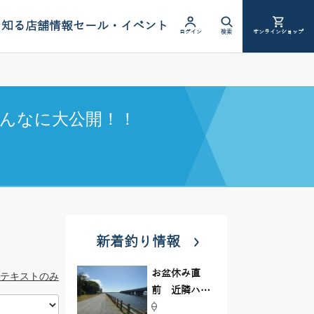
を知る
店舗情報
セール・イベント
ログイン
検索
オンラインショップ
んなに大公開！！
新着釣り情報
お盆休み直
テキストのみ
前 近隣ハゼ
釣り場調査し