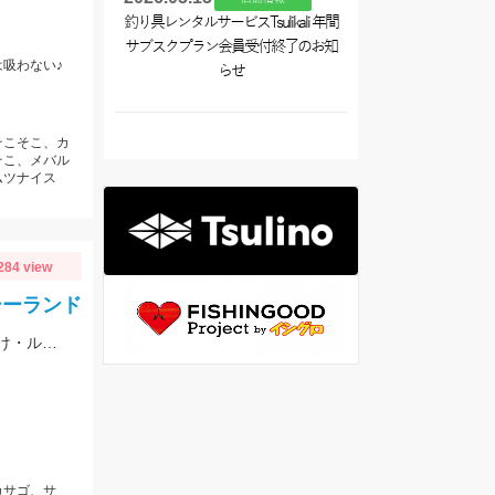
釣り具レンタルサービスTsulikali 年間
サブスクプラン会員受付終了のお知
吸わない♪
らせ
そこそこ、カ
そこ、メバル
ムツナイス
284 view
シーランド
根周りを攻めることが多いので、引きはがせるタックルで！それから予備の仕掛け・ルアーはたくさん準備！
カサゴ、サ