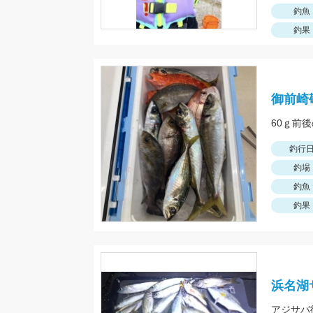
釣魚
釣果
御前崎
釣行
釣場
釣魚
釣果
浜名湖
アジサバ