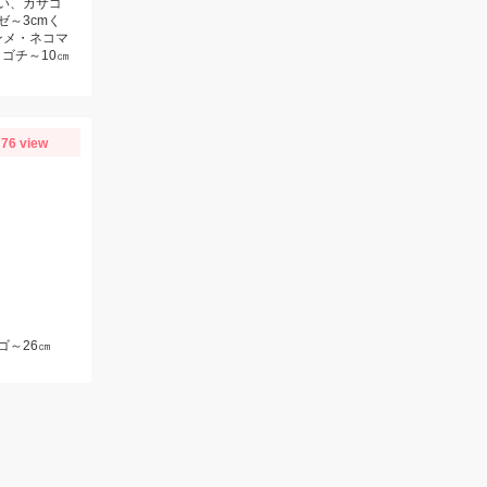
らい、カサゴ
ゼ～3cmく
ンメ・ネコマ
ゴチ～10㎝
76 view
ゴ～26㎝