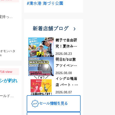
#清水港 海づり公園
イカのサイズがまちまちなので2.5～3.5号のノーマルとシャロ―タイプを４色程度持って行きましょう。 今回はエギ王Ｋ3号 ムラチェでヒットでした。 ジグに付け替えれば青物や根魚も狙える絶好の季節です
新着店舗ブログ
親子で自由研
究！夏休みに
オオモンハタ
釣りデビュー
2026.08.23
ｍ
明日8/9は激
アツイベント
716 view
日！！！～オ
2026.08.08
ーダー偏光グ
イシグロ鳴海
シが釣れ
ラス受注会～
店 パート・ア
ルバイトスタ
2026.08.07
ちょい投げ仕掛け2，ライトショットシンカー7号と仕掛けは針６号！！エサはゴールドがおすすめ！！
ッフまだまだ
セール情報を見る
募集中！