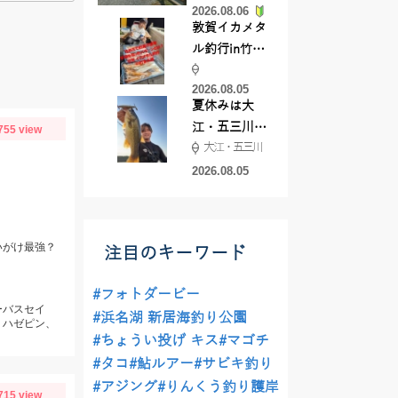
2026.08.06
てきました
敦賀イカメタ
ル釣行in竹宝
丸様 釣り方で
2026.08.05
釣果が激変！
夏休みは大
竿頭を取った
江・五三川で
755 view
パターンと
大江・五三川
バスフィッシ
は？
ング♪
2026.08.05
いがけ最強？
注目のキーワード
#フォトダービー
ーバスセイ
#浜名湖 新居海釣り公園
、ハゼピン、
#ちょうい投げ キス
#マゴチ
#タコ
#鮎ルアー
#サビキ釣り
#アジング
#りんくう釣り護岸
715 view