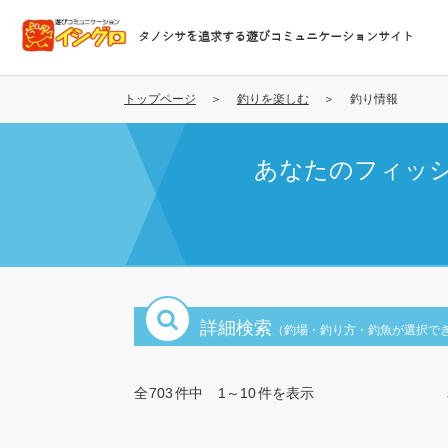
メ
イ
タノシサを追求する遊びコミュニケーションサイト
ン
コ
ン
トップページ
釣りを楽しむ
釣り情報
テ
ン
あなたのフィッ
ツ
に
移
動
詳細検索
（釣場・釣り方・釣魚が選択で
全
703
件中
1～10
件を表示