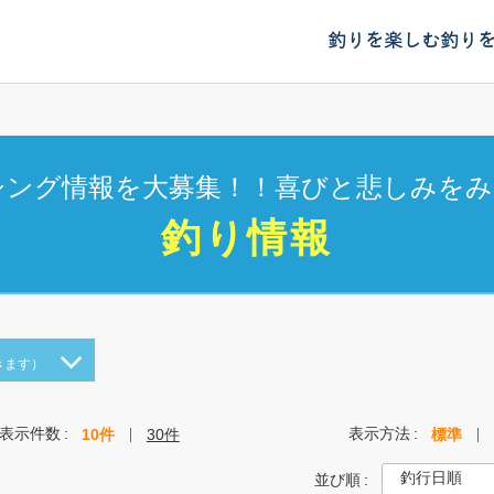
釣りを楽しむ
釣り
シング情報を大募集！！喜びと悲しみをみ
釣り情報
きます）
表示件数
表示方法
10件
30件
標準
並び順