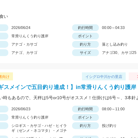
れ食い
日
2026/06/24
釣行時間
00:00～04:33
常滑りんくう釣り護岸
ポイント
アナゴ・カサゴ
釣り方
落とし込み釣り
アナゴ、カサゴ
サイズ
アナゴ30、カサゴ25
者向け
イシグロ中川かの里店
ギスメインで五目釣り達成！】in常滑りんくう釣り護岸
日
2026/06/23
釣行時間
08:00～11:00
常滑りんくう釣り護岸
ポイント
シロギス・カサゴ・ハゼ・ヒイラ
釣り方
投げ釣り
ギ（ゼンメ・ネコマタ）・メゴチ