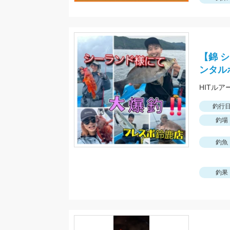
【錦 
ンタル
釣行
釣場
釣魚
釣果