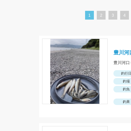
カ
1
ペ
2
ペ
3
ペ
4
レ
ー
ー
ー
ン
ジ
ジ
ジ
ト
ペ
豊川河
ー
豊川河口
ジ
釣行
釣場
釣魚
釣果