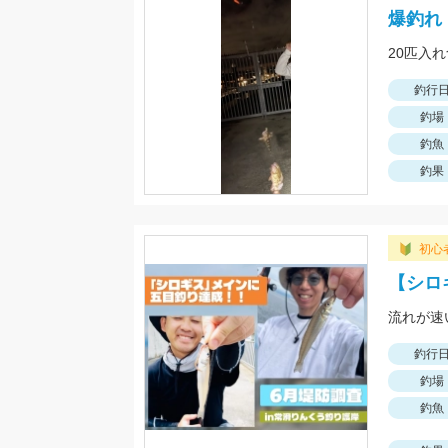
爆釣れ
20匹入
釣行
釣場
釣魚
釣果
初心
【シロ
釣行
釣場
釣魚