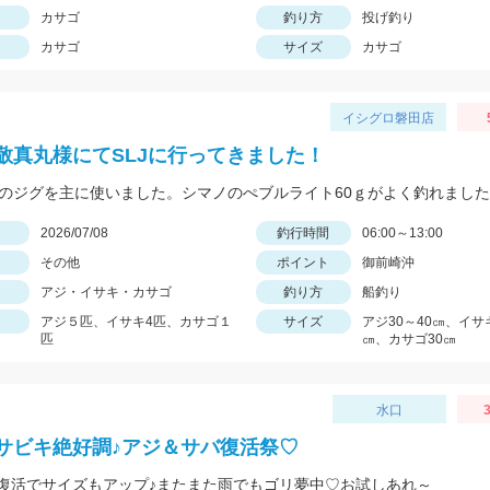
カサゴ
釣り方
投げ釣り
カサゴ
サイズ
カサゴ
イシグロ磐田店
敬真丸様にてSLJに行ってきました！
日
2026/07/08
釣行時間
06:00～13:00
その他
ポイント
御前崎沖
アジ・イサキ・カサゴ
釣り方
船釣り
アジ５匹、イサキ4匹、カサゴ１
サイズ
アジ30～40㎝、イサキ
匹
㎝、カサゴ30㎝
水口
3
サビキ絶好調♪アジ＆サバ復活祭♡
復活でサイズもアップ♪またまた雨でもゴリ夢中♡お試しあれ～