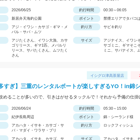
日
2026/06/25
釣行時間
00:30～06:05
新居弁天海釣公園
ポイント
禁煙エリアでタバコは
アジ・イワシ・カサゴ・ギマ・メ
釣り方
サビキ釣り
バル・サバ・ムツ
アジたくさん、イワシ大漁、カサ
サイズ
アジナイス、イワシ
ゴリリース、ギマ1匹、メバルリ
サゴミニ、ギマそこ
リース、サバたくさん、ムツたく
ミニ、サバナイス、
さん
イシグロ津高茶屋店
多すぎ】三重のレンタルボートが楽しすぎるYO！in錦
日
2026/06/24
釣行時間
05:30～15:00
紀伊長島周辺
ポイント
錦・シーランド様
アカハタ・イサキ・カサゴ・サ
釣り方
ロックフィッシュ
バ・マダイ・ワラサ・ブリ
アカハタ、イサキ、カサゴ、サ
サイズ
アカハタ、イサキ、