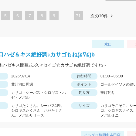
ペ
5
ペ
6
ペ
7
ペ
8
ペ
9
…
71
次の10件
ー
ー
ー
ー
ー
ジ
ジ
ジ
ジ
ジ
水口
口ハゼ＆キス絶好調♪カサゴもね(≧∇≦)b
もハゼキス開幕式♪久々セイゴ☆カサゴも絶好調ですね～
日
2026/07/14
釣行時間
01:00～06:00
豊川河口周辺
ポイント
ゴールドイソメの縫
カサゴ・シーバス・シロギス・ハ
釣り方
投げ釣り
ゼ・メバル
カサゴたくさん、シーバス1匹、
サイズ
カサゴそこそこ、シ
シロギスたくさん、ハゼたくさ
ゴ、シロギスナイス
ん、メバルリリース
メバルミニ
イシグロ静岡中吉田店