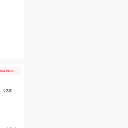
304 view
流れが速い時もあるので、天秤は5号or10号がオススメ！仕掛けは6号～、3本針より2本針の方が手返し良いと思います！