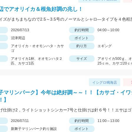
辺でアオリイカ＆根魚好調の兆し！
日
2026/07/13
釣行時間
04:00～10:00
沼津周辺
ポイント
アオリイカ・オオモンハタ・カサ
釣り方
エギング
ゴ
アオリイカ1杯、オオモンハタ２
サイズ
アオリイカ500ｇ、
匹、カサゴ1匹
25ｃｍ、カサゴ20ｃ
イシグロ鳴海店
子マリンパーク】今年は絶好調～～！！【カサゴ・イワ
！】
日
2026/07/11
釣行時間
11:00～13:00
新舞子マリンパーク釣り施設
ポイント