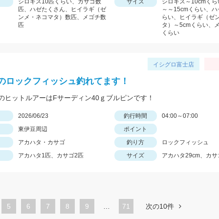
シロギス10匹くらい、カサゴ数
サイズ
シロギス～10cmく
匹、ハゼたくさん、ヒイラギ（ゼ
～～15cmくらい、ハ
ンメ・ネコマタ）数匹、メゴチ数
らい、ヒイラギ（ゼ
匹
タ）～5cmくらい、メ
くらい
イシグロ富士店
のロックフィッシュ釣れてます！
のヒットルアーはFサーディン40ｇブルピンです！
日
2026/06/23
釣行時間
04:00～07:00
東伊豆周辺
ポイント
アカハタ・カサゴ
釣り方
ロックフィッシュ
アカハタ1匹、カサゴ2匹
サイズ
アカハタ29cm、カサ
ペ
5
ペ
6
ペ
7
ペ
8
ペ
9
…
71
次の10件