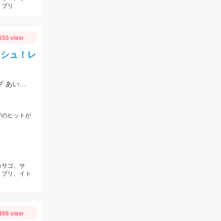
・ブリ
150 view
ッシュ！レ
HITルアーは「ダイワ TGベイト30ｇ」・「メガバス マキッパ 40g」・「タナジグ あいや～スレンダー 30g」
でのヒットが
カサゴ、サ
・ブリ、イト
498 view