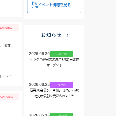
イベント情報を見る
528 view
お知らせ
60ｇ前後のジグを主に使いました。シマノのぺブルライト60ｇがよく釣れました。御前崎のジギングは敬真丸様がおススメです。
2026.06.30
店舗情報
イシグロ磐田店 2026年6月30日改装
オープン！
30～35
2026.06.25
その他
石黒 衆 会長が、令和8年浜松市市勢
功労者表彰を受彰されました
521 view
2026.05.15
店舗情報