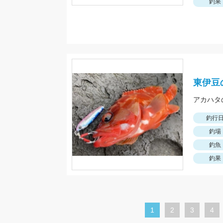
釣果
東伊豆
アカハタ
釣行
釣場
釣魚
釣果
カ
1
ペ
2
ペ
3
ペ
4