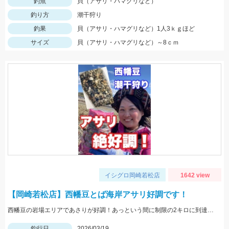
釣魚
貝（アサリ・ハマグリなど）
釣り方
潮干狩り
釣果
貝（アサリ・ハマグリなど）1人3ｋｇほど
サイズ
貝（アサリ・ハマグリなど）～8ｃｍ
イシグロ岡崎若松店
1642 view
【岡崎若松店】西幡豆とば海岸アサリ好調です！
西幡豆の岩場エリアであさりが好調！あっという間に制限の2キロに到達したそうです！岩場なので一本カキとウェーダーは必須ですよ♪
釣行日
2026/03/19