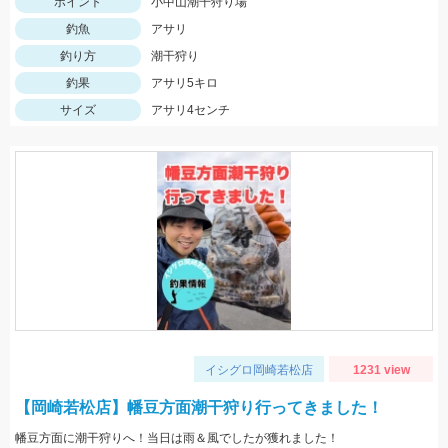
ポイント
小中山潮干狩り場
釣魚
アサリ
釣り方
潮干狩り
釣果
アサリ5キロ
サイズ
アサリ4センチ
イシグロ岡崎若松店
1231 view
【岡崎若松店】幡豆方面潮干狩り行ってきました！
幡豆方面に潮干狩りへ！当日は雨＆風でしたが獲れました！