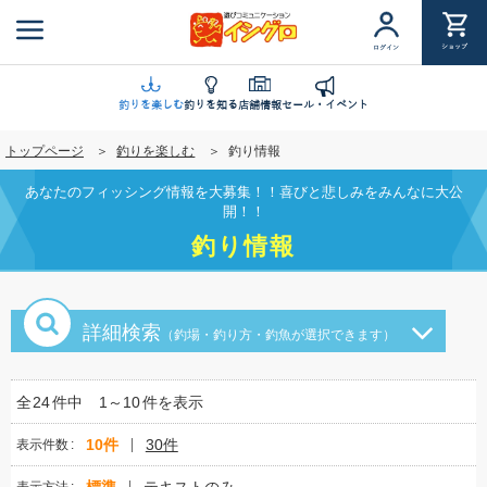
メ
イ
ショップ
ログイン
ン
コ
ン
釣りを楽しむ
釣りを知る
店舗情報
セール・イベント
テ
トップページ
釣りを楽しむ
釣り情報
ン
ツ
あなたのフィッシング情報を大募集！！喜びと悲しみをみんなに大公
に
開！！
移
釣り情報
動
詳細検索
（釣場・釣り方・釣魚が選択できます）
全
24
件中
1～10
件を表示
10件
30件
表示件数