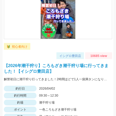
初心者向け
イシグロ豊田店
10685 view
【2026年潮干狩り】ころもざき潮干狩り場に行ってきま
した！【イシグロ豊田店】
解禁初日に潮干狩り行ってきました！2時間ほどで1人一袋満タンになりましたよ♪
釣行日
2026/04/02
釣行時間
09:30～12:30
釣場
潮干狩り場
ポイント
一色ころもざき潮干狩り場