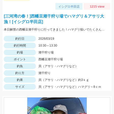
イシグロ半田店
1215 view
[三河湾の春！]西幡豆潮干狩り場でハマグリ＆アサリ大
漁！[イシグロ半田店]
本日解禁の西幡豆潮干狩りに行ってきました！ハマグリ狙いでたくさん獲れました♪
釣行日
2026/03/19
釣行時間
10:30～13:30
釣場
潮干狩り場
ポイント
西幡豆潮干狩り場
釣魚
貝（アサリ・ハマグリなど）
釣り方
潮干狩り
釣果
貝（アサリ・ハマグリなど）約3ｋｇ
サイズ
貝（アサリ・ハマグリなど）ハマグリ～8ｃｍ