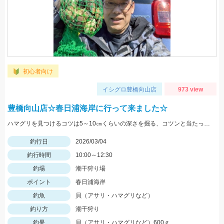
初心者向け
イシグロ豊橋向山店
973 view
豊橋向山店☆春日浦海岸に行って来ました☆
ハマグリを見つけるコツは5～10㎝くらいの深さを掘る、コツンと当たったらそこを掘ると貝が出てきます。同じ場所を深く掘ってもハマグリは出てきませんよ。
釣行日
2026/03/04
釣行時間
10:00～12:30
釣場
潮干狩り場
ポイント
春日浦海岸
釣魚
貝（アサリ・ハマグリなど）
釣り方
潮干狩り
釣果
貝（アサリ・ハマグリなど）600ｇ