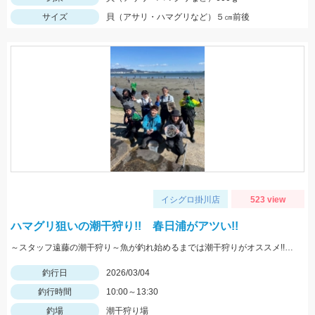
サイズ
貝（アサリ・ハマグリなど）５㎝前後
イシグロ掛川店
523 view
ハマグリ狙いの潮干狩り!! 春日浦がアツい!!
～スタッフ遠藤の潮干狩り～魚が釣れ始めるまでは潮干狩りがオススメ!!なんだかんだと1キロほどはとれましたよ♪★気になる方は遠藤までお気軽にお問い合わせください★
釣行日
2026/03/04
釣行時間
10:00～13:30
釣場
潮干狩り場