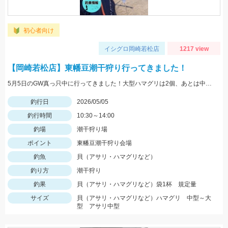
初心者向け
イシグロ岡崎若松店
1217 view
【岡崎若松店】東幡豆潮干狩り行ってきました！
5月5日のGW真っ只中に行ってきました！大型ハマグリは2個、あとは中型とアサリが獲れました。早い段階でリミット達成できたので、サイズアップの入れ替えをするくらいとれたので、まだまだ潮干狩り楽しめますね！
釣行日
2026/05/05
釣行時間
10:30～14:00
釣場
潮干狩り場
ポイント
東幡豆潮干狩り会場
釣魚
貝（アサリ・ハマグリなど）
釣り方
潮干狩り
釣果
貝（アサリ・ハマグリなど）袋1杯 規定量
サイズ
貝（アサリ・ハマグリなど）ハマグリ 中型～大
型 アサリ中型