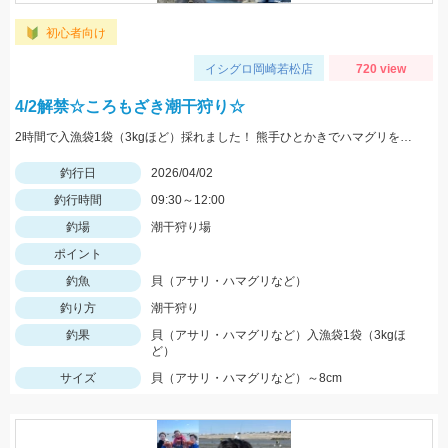
初心者向け
イシグロ岡崎若松店
720 view
4/2解禁☆ころもざき潮干狩り☆
2時間で入漁袋1袋（3kgほど）採れました！ 熊手ひとかきでハマグリを見つけることが出来たので、深く掘らずに浅く広範囲に探してみましょう♪
釣行日
2026/04/02
釣行時間
09:30～12:00
釣場
潮干狩り場
ポイント
釣魚
貝（アサリ・ハマグリなど）
釣り方
潮干狩り
釣果
貝（アサリ・ハマグリなど）入漁袋1袋（3kgほ
ど）
サイズ
貝（アサリ・ハマグリなど）～8cm