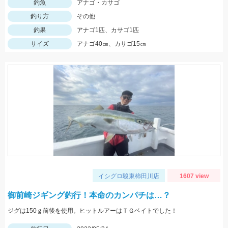
釣魚
アナゴ・カサゴ
釣り方
その他
釣果
アナゴ1匹、カサゴ1匹
サイズ
アナゴ40㎝、カサゴ15㎝
イシグロ駿東柿田川店
1607 view
御前崎ジギング釣行！本命のカンパチは…？
ジグは150ｇ前後を使用。ヒットルアーはＴＧベイトでした！