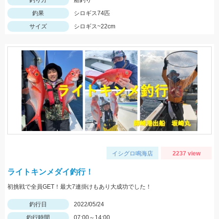
釣り方
船釣り
釣果
シロギス74匹
サイズ
シロギス~22cm
イシグロ鳴海店
2237 view
ライトキンメダイ釣行！
初挑戦で全員GET！最大7連掛けもあり大成功でした！
釣行日
2022/05/24
釣行時間
07:00～14:00