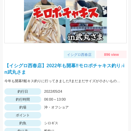
イシグロ西春店
896 view
【イシグロ西春店】2022年も開幕‼モロポチャキス釣り♪i
n武丸さま
今年も開幕‼船キス釣りに行ってきました‼まだまだサイズが小さいものも混じりますが、ハリは8～10号の方が掛かりがよくオススメですよ‼
釣行日
2022/05/24
釣行時間
06:00～13:00
釣場
沖・オフショア
ポイント
釣魚
シロギス