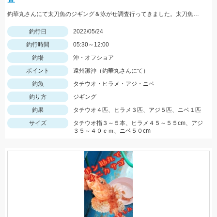
釣華丸さんにて太刀魚のジギング＆泳がせ調査行ってきました。太刀魚はまだ少し早かった感じですが良型も出ました！
釣行日
2022/05/24
釣行時間
05:30～12:00
釣場
沖・オフショア
ポイント
遠州灘沖（釣華丸さんにて）
釣魚
タチウオ・ヒラメ・アジ・ニベ
釣り方
ジギング
釣果
タチウオ４匹、ヒラメ３匹、アジ５匹、ニベ１匹
サイズ
タチウオ指３～５本、ヒラメ４５～５５cm、アジ
３５～４０ｃｍ、ニベ５０cm