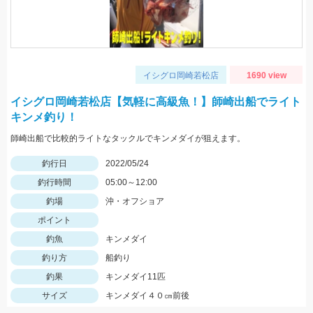
イシグロ岡崎若松店
1690 view
イシグロ岡崎若松店【気軽に高級魚！】師崎出船でライト
キンメ釣り！
師崎出船で比較的ライトなタックルでキンメダイが狙えます。
釣行日
2022/05/24
釣行時間
05:00～12:00
釣場
沖・オフショア
ポイント
釣魚
キンメダイ
釣り方
船釣り
釣果
キンメダイ11匹
サイズ
キンメダイ４０㎝前後