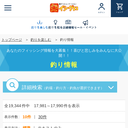
メ
イ
ショップ
ログイン
ン
コ
ン
釣りを楽しむ
釣りを知る
店舗情報
セール・イベント
テ
トップページ
釣りを楽しむ
釣り情報
ン
ツ
あなたのフィッシング情報を大募集！！喜びと悲しみをみんなに大公
に
開！！
移
釣り情報
動
詳細検索
（釣場・釣り方・釣魚が選択できます）
全
19,344
件中
17,981～17,990
件を表示
10件
30件
表示件数