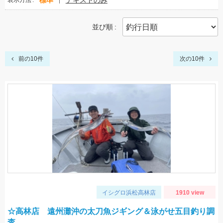
標準
テキストのみ
表示方法
並び順
前の10件
次の10件
イシグロ浜松高林店
1910 view
☆高林店 遠州灘沖の太刀魚ジギング＆泳がせ五目釣り調
査