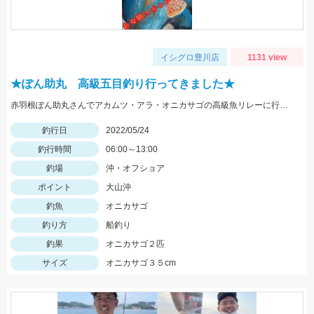
イシグロ豊川店
1131 view
★ぽん助丸 高級五目釣り行ってきました★
赤羽根ぽん助丸さんでアカムツ・アラ・オニカサゴの高級魚リレーに行ってきました。下潮が動かず苦戦しましたがオニカサゴGETです
釣行日
2022/05/24
釣行時間
06:00～13:00
釣場
沖・オフショア
ポイント
大山沖
釣魚
オニカサゴ
釣り方
船釣り
釣果
オニカサゴ２匹
サイズ
オニカサゴ３５cm