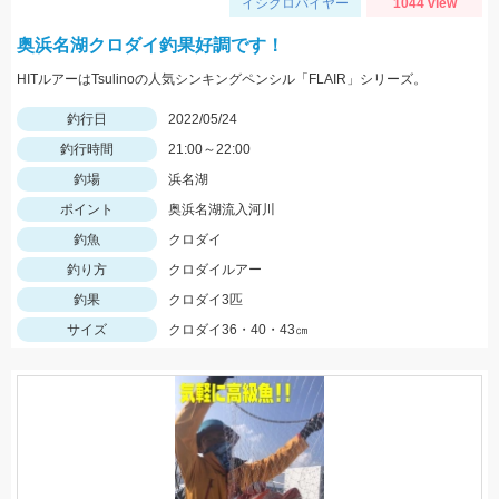
イシグロバイヤー
1044 view
奥浜名湖クロダイ釣果好調です！
HITルアーはTsulinoの人気シンキングペンシル「FLAIR」シリーズ。
釣行日
2022/05/24
釣行時間
21:00～22:00
釣場
浜名湖
ポイント
奥浜名湖流入河川
釣魚
クロダイ
釣り方
クロダイルアー
釣果
クロダイ3匹
サイズ
クロダイ36・40・43㎝