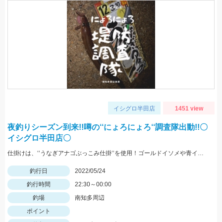
イシグロ半田店
1451 view
夜釣りシーズン到来!!噂の‘‘にょろにょろ‘‘調査隊出動!!〇
イシグロ半田店〇
仕掛けは、‘‘うなぎアナゴぶっこみ仕掛‘‘を使用！ゴールドイソメや青イソメの房掛けがオススメ‼
釣行日
2022/05/24
釣行時間
22:30～00:00
釣場
南知多周辺
ポイント