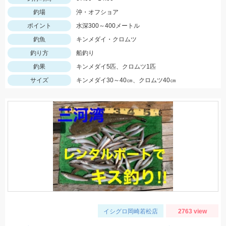
釣場
沖・オフショア
ポイント
水深300～400メートル
釣魚
キンメダイ・クロムツ
釣り方
船釣り
釣果
キンメダイ5匹、クロムツ1匹
サイズ
キンメダイ30～40㎝、クロムツ40㎝
イシグロ岡崎若松店
2763 view