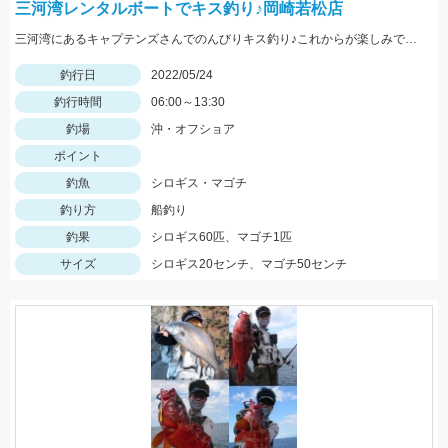
三河湾レンタルボートでキス釣り♪岡崎若松店
三河湾にあるキャプテンズさんでのんびりキス釣り♪これからが楽しみですね♪
釣行日
2022/05/24
釣行時間
06:00～13:30
釣場
沖・オフショア
ポイント
釣魚
シロギス・マゴチ
釣り方
船釣り
釣果
シロギス60匹、マゴチ1匹
サイズ
シロギス20センチ、マゴチ50センチ