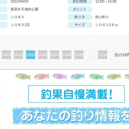
日
2022/04/20
釣行時間
12:00～15:00
新居弁天海釣公園
ポイント
シロギス
釣り方
投げ釣り
シロギス1匹
サイズ
シロギス1６㎝
ペ
1843
ペ
1844
カ
1845
ペ
1846
ペ
1847
ペ
1848
ペ
1849
…
1934
次の10
ー
ー
レ
ー
ー
ー
ー
ジ
ジ
ン
ジ
ジ
ジ
ジ
ト
ペ
ー
ジ