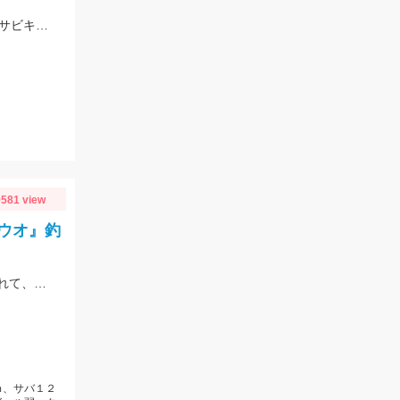
仕掛けはTsulino ショート吹き流しケイムラ3本針使用 カゴはTsulino ケイムラサビキロケット 棒付き使用 ケイムラの組み合わせで集魚力抜群！
581 view
ウオ』釣
今回は夜の浜名湖新居海釣り公園に行ってきました！タコが開幕！コウイカも釣れて、さらにデカタチウオまで！！今の浜名湖はかなり活性高いです！
ｍ、サバ１２