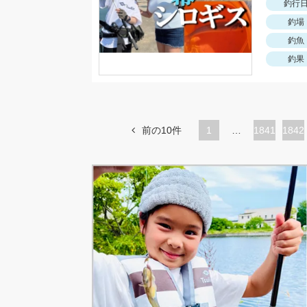
釣行
釣場
釣魚
釣果
前の10件
1
…
ペ
1841
ペ
1842
ー
ー
ジ
ジ