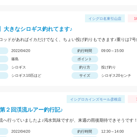
イシグロ名東引山店
1
】大きなシロギス釣れてます♪
日
2022/04/20
釣行時間
09:00～15:00
篠島
ポイント
シロギス
釣り方
投げ釣り
シロギス10匹ほど
サイズ
シロギス20センチ
イシグロカインズモール彦根店
 第２回渓流ルアー釣行記♪
流へ行っていましたよ♪渇水気味ですが、来週の雨後期待できそうです
日
2022/04/20
釣行時間
12:30～14:00