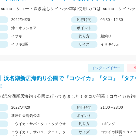
日
2022/04/20
釣行時間
05:30～12:30
沖・オフショア
ポイント
イサキ
釣り方
船釣り
イサキ1匹
サイズ
イサキ43㎝
イシグロバイヤー
9
】浜名湖新居海釣り公園で『コウイカ』『タコ』『タチ
！
日
2022/04/20
釣行時間
21:00～23:00
新居弁天海釣公園
ポイント
コウイカ・サバ・タコ・タチウオ
釣り方
エギング
コウイカ１、サバ１、タコ１、タ
サイズ
コウイカ胴長１８ｃ