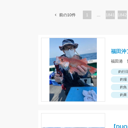
前の10件
1
…
ペ
1841
ペ
1842
ー
ー
ジ
ジ
福田沖
福田港 
釣行
釣場
釣魚
釣果
【DU