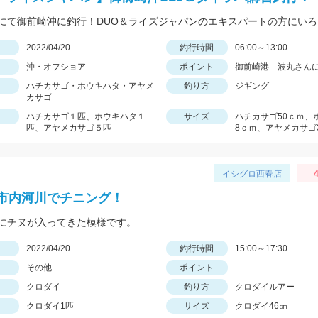
日
2022/04/20
釣行時間
06:00～13:00
沖・オフショア
ポイント
御前崎港 波丸さん
ハチカサゴ・ホウキハタ・アヤメ
釣り方
ジギング
カサゴ
ハチカサゴ１匹、ホウキハタ１
サイズ
ハチカサゴ50ｃｍ、
匹、アヤメカサゴ５匹
8ｃｍ、アヤメカサゴ3
イシグロ西春店
4
市内河川でチニング！
にチヌが入ってきた模様です。
日
2022/04/20
釣行時間
15:00～17:30
その他
ポイント
クロダイ
釣り方
クロダイルアー
クロダイ1匹
サイズ
クロダイ46㎝