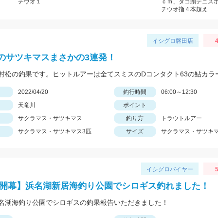
チウオ１
ｃｍ、タコ頭テニス
チウオ指４本超え
イシグロ磐田店
4
のサツキマスまさかの3連発！
日
2022/04/20
釣行時間
06:00～12:30
天竜川
ポイント
サクラマス・サツキマス
釣り方
トラウトルアー
サクラマス・サツキマス3匹
サイズ
サクラマス・サツキマ
イシグロバイヤー
5
22開幕】浜名湖新居海釣り公園でシロギス釣れました！
名湖海釣り公園でシロギスの釣果報告いただきました！