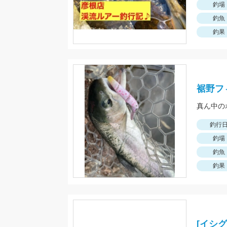
釣場
釣魚
釣果
裾野フ
釣行
釣場
釣魚
釣果
[イシ