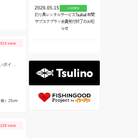
2026.05.15
店舗情報
釣り具レンタルサービスTsulikali 年間
サブスクプラン会員受付終了のお知
らせ
014 view
真ん中のポンド(マッディーポンド)でハイドラムナノが爆釣でした！！ 魚影の濃いポイントに投げて動くギリギリのデットスローでチェイスが多かったです！ 川のエリアは落ち葉が多くボトムで釣っていく感じでした！
般）25cm
228 view