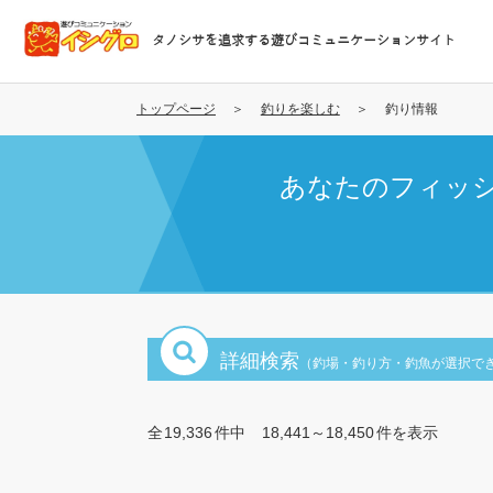
メ
イ
タノシサを追求する遊びコミュニケーションサイト
ン
コ
ン
トップページ
釣りを楽しむ
釣り情報
テ
ン
あなたのフィッ
ツ
に
移
動
詳細検索
（釣場・釣り方・釣魚が選択で
全
19,336
件中
18,441～18,450
件を表示