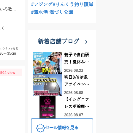
#アジング
#りんくう釣り護岸
波丸さんにて御前崎沖に釣行！DUO＆ライズジャパンのエキスパートの方にいろいろ教わってきました♪
#清水港 海づり公園
にて
新着店舗ブログ
ホウキハタ3
0～35cm
親子で自由研
究！夏休みに
釣りデビュー
2026.08.23
504 view
明日8/9は激
アツイベント
日！！！～オ
2026.08.08
ーダー偏光グ
【イシグロフ
ラス受注会～
レスポ鈴鹿
店】2026年夏
2026.08.07
YGラボ POP-
セール情報を見る
UP STORE開