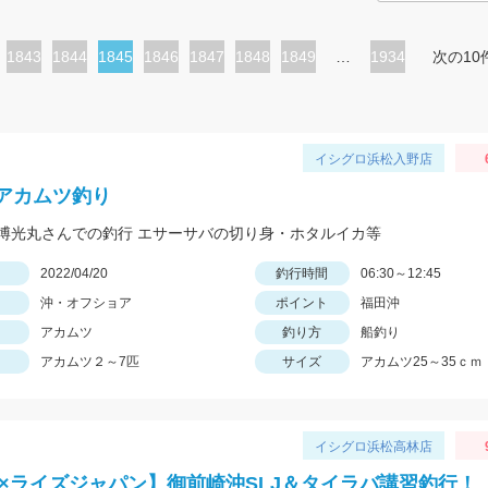
ペ
1843
ペ
1844
カ
1845
ペ
1846
ペ
1847
ペ
1848
ペ
1849
…
1934
次の10
ー
ー
レ
ー
ー
ー
ー
ジ
ジ
ン
ジ
ジ
ジ
ジ
ト
イシグロ浜松入野店
ペ
アカムツ釣り
ー
博光丸さんでの釣行 エサーサバの切り身・ホタルイカ等
ジ
日
2022/04/20
釣行時間
06:30～12:45
沖・オフショア
ポイント
福田沖
アカムツ
釣り方
船釣り
アカムツ２～7匹
サイズ
アカムツ25～35ｃｍ
イシグロ浜松高林店
O×ライズジャパン】御前崎沖SLJ＆タイラバ講習釣行！