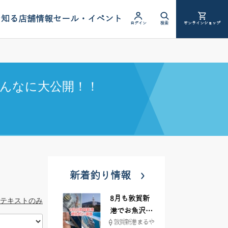
を知る
店舗情報
セール・イベント
ログイン
検索
オンラインショップ
んなに大公開！！
新着釣り情報
8月も敦賀新
テキストのみ
港でお魚沢山
敦賀新港 まるや
♪ イシグロ彦