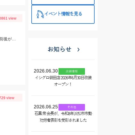
催中！
イベント情報を見る
0861 view
エギングロッドがあればイカだけでなく、ちょい投げ釣りもできます♪重りは7号前後がオススメです！
お知らせ
2026.06.30
店舗情報
イシグロ磐田店 2026年6月30日改装
オープン！
729 view
2026.06.25
その他
石黒 衆 会長が、令和8年浜松市市勢
！
功労者表彰を受彰されました