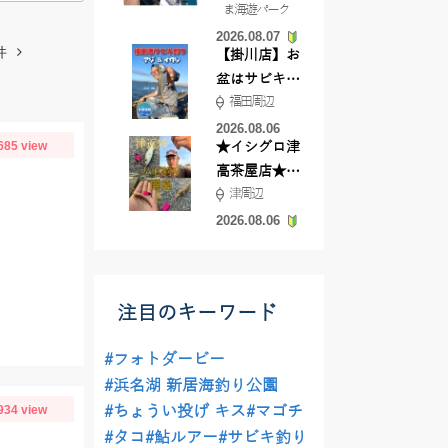
ま海遊パーク
根店
2026.08.07
件
【掛川店】お
盆はサビキ釣
福田周辺
りいきません
か?
2026.08.06
685 view
★イシグロ津
高茶屋店★津
津周辺
近郊ハゼ釣れ
てます！
2026.08.06
注目のキーワード
#フォトダービー
#浜名湖 新居海釣り公園
934 view
#ちょうい投げ キス
#マゴチ
#タコ
#鮎ルアー
#サビキ釣り