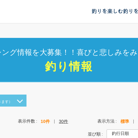
釣りを楽しむ
釣り
シング情報を大募集！！喜びと悲しみをみ
釣り情報
きます）
表示件数
表示方法
10件
30件
標準
並び順