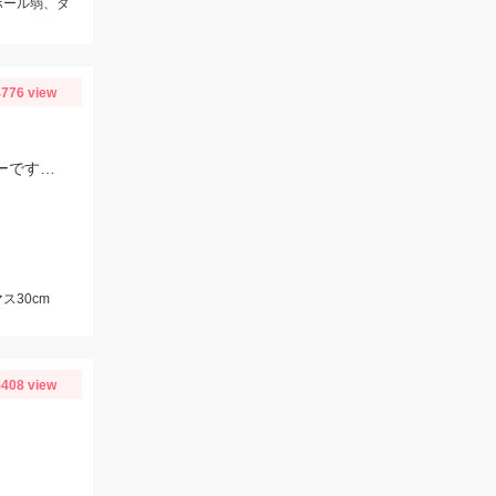
ボール弱、タ
776 view
スタッフ村松の釣果です。ヒットルアーは全てスミスのDコンタクト63の鮎カラーです。今年はサツキマスが多そうです。
ス30cm
408 view