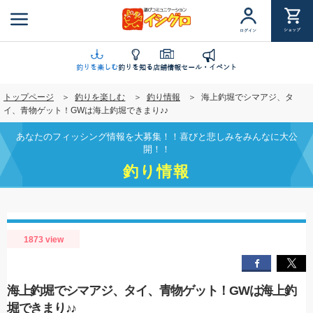
メ
イ
ショップ
ログイン
ン
コ
ン
釣りを楽しむ
釣りを知る
店舗情報
セール・イベント
テ
トップページ
釣りを楽しむ
釣り情報
海上釣堀でシマアジ、タ
ン
イ、青物ゲット！GWは海上釣堀できまり♪♪
ツ
に
あなたのフィッシング情報を大募集！！喜びと悲しみをみんなに大公
移
開！！
動
釣り情報
1873 view
海上釣堀でシマアジ、タイ、青物ゲット！GWは海上釣
堀できまり♪♪