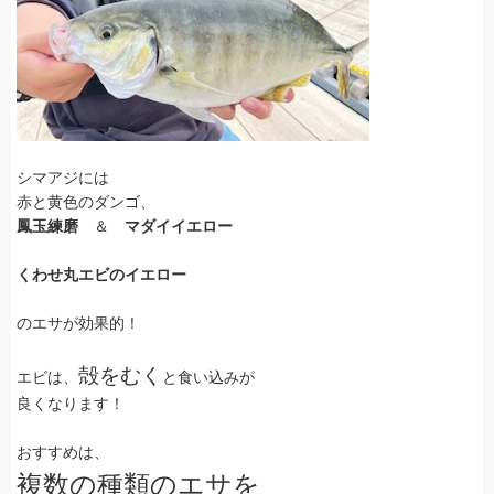
シマアジには
赤と黄色のダンゴ、
鳳玉練磨
＆
マダイイエロー
くわせ丸エビのイエロー
のエサが効果的！
殻をむく
エビは、
と食い込みが
良くなります！
おすすめは、
複数の種類のエサを