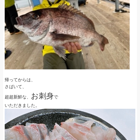
帰ってからは、
さばいて、
お刺身
超超新鮮な、
で
いただきました。