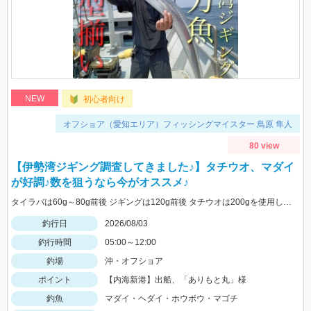
NEW
初心者向け
オフショア（愛知エリア）フィッシングマイスター 鳥原 隼人
80 view
【伊勢湾ジギング調査してきました♪】タチウオ、マダイ
が好調♪数を狙うなら今がオススメ♪
タイラバは60g～80g前後 ジギングは120g前後 タチウオは200gを使用しました
釣行日
2026/08/03
釣行時間
05:00～12:00
釣場
沖・オフショア
ポイント
【内海新港】出船、「ありもと丸」様
釣魚
マダイ・ヘダイ・ホウボウ・マゴチ