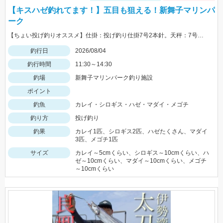
【キスハゼ釣れてます！】五目も狙える！新舞子マリンパ
ーク
【ちょい投げ釣りオススメ】仕掛：投げ釣り仕掛7号2本針。天秤：7号。エサ：石ゴカイorゴールドイソメ。誘い方：サビいて止めての繰り返し。
釣行日
2026/08/04
釣行時間
11:30～14:30
釣場
新舞子マリンパーク釣り施設
ポイント
釣魚
カレイ・シロギス・ハゼ・マダイ・メゴチ
釣り方
投げ釣り
釣果
カレイ1匹、シロギス2匹、ハゼたくさん、マダイ
3匹、メゴチ1匹
サイズ
カレイ～5cmくらい、シロギス～10cmくらい、ハ
ゼ～10cmくらい、マダイ～10cmくらい、メゴチ
～10cmくらい