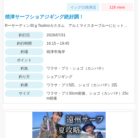
イシグロ焼津店
128 view
焼津サーフショアジギング絶好調！
Rーサーディン30ｇTsulinoカスタム アルミマイスターブルーにヒット！マズメにはアカキンカラーも有効です！
釣行日
2026/07/31
釣行時間
16:15～19:45
釣場
焼津市海岸
ポイント
釣魚
ワラサ・ブリ・ショゴ（カンパチ）
釣り方
ショアジギング
釣果
ワラサ・ブリ5匹、ショゴ（カンパチ）2匹
サイズ
ワラサ・ブリ30cm前後、ショゴ（カンパチ）25c
m前後