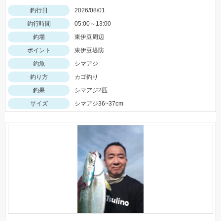
釣行日
2026/08/01
釣行時間
05:00～13:00
釣場
東伊豆周辺
ポイント
東伊豆堤防
釣魚
シマアジ
釣り方
カゴ釣り
釣果
シマアジ2匹
サイズ
シマアジ36~37cm