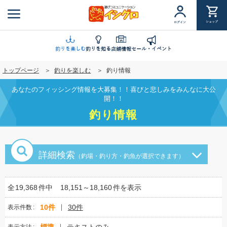
メ
イ
ショップ
ログイン
ン
コ
ン
釣りを楽しむ
釣りを知る
店舗情報
セール・イベント
テ
トップページ
釣りを楽しむ
釣り情報
ン
ツ
あなたのフィッシング情報を大募集！！喜びと悲しみをみんなに大公
に
開！！
移
釣り情報
動
詳細検索
（釣場・釣り方・釣魚が選択できます）
全
19,368
件中
18,151～18,160
件を表示
10件
30件
表示件数