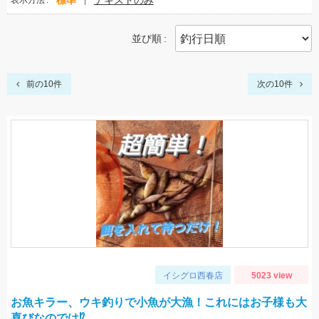
標準
テキストのみ
表示方法
並び順
前の10件
次の10件
イシグロ西春店
5023 view
お魚キラー、ウキ釣りで小魚が大漁！これにはお子様も大
喜びなのでは⁉