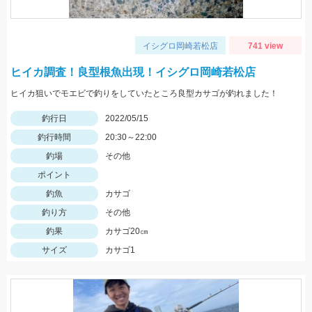
イシグロ岡崎若松店
741 view
ヒイカ調査！良型根魚出現！イシグロ岡崎若松店
ヒイカ狙いでモエビで釣りをしていたところ良型カサゴが釣れました！
釣行日
2022/05/15
釣行時間
20:30～22:00
釣場
その他
ポイント
釣魚
カサゴ
釣り方
その他
釣果
カサゴ20㎝
サイズ
カサゴ1