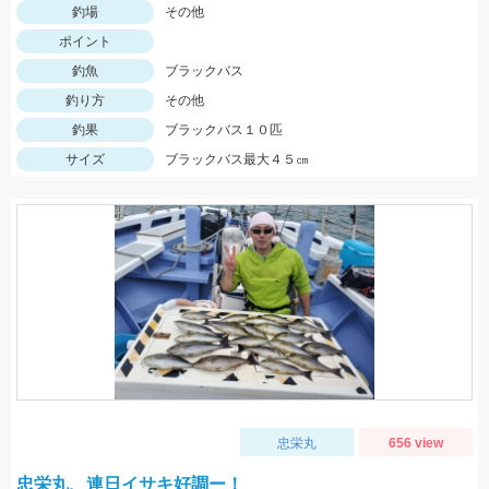
釣場
その他
ポイント
釣魚
ブラックバス
釣り方
その他
釣果
ブラックバス１０匹
サイズ
ブラックバス最大４５㎝
忠栄丸
656 view
忠栄丸、連日イサキ好調ー！