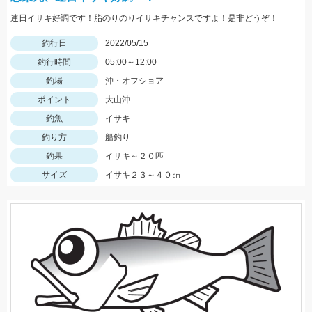
連日イサキ好調です！脂のりのりイサキチャンスですよ！是非どうぞ！
釣行日
2022/05/15
釣行時間
05:00～12:00
釣場
沖・オフショア
ポイント
大山沖
釣魚
イサキ
釣り方
船釣り
釣果
イサキ～２０匹
サイズ
イサキ２３～４０㎝