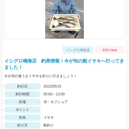
イシグロ鳴海店
915 view
イシグロ鳴海店 釣果情報！今が旬の船イサキへ行ってき
ました！
今が旬の激うまイサキを釣りに行きましょう！
釣行日
2022/05/15
釣行時間
05:00～12:00
釣場
沖・オフショア
ポイント
釣魚
イサキ
釣り方
船釣り