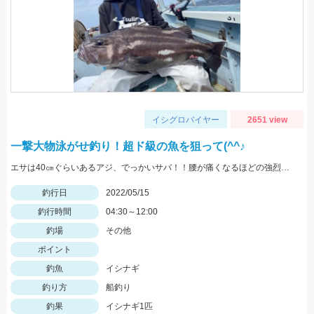
イシグロバイヤー
2651 view
一撃大物泳がせ釣り！超ド級の魚を狙って(^^♪
エサは40㎝ぐらいあるアジ、でっかいサバ！！腰が痛くなるほどの強烈な引き、ロマンです。
釣行日
2022/05/15
釣行時間
04:30～12:00
釣場
その他
ポイント
釣魚
イシナギ
釣り方
船釣り
釣果
イシナギ1匹