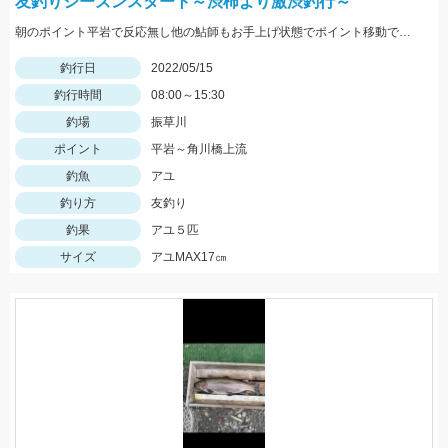
友釣りシーズンスタート～渋柿より激渋釣行～
朝のポイント平岩で反応無し他の鮎師もお手上げ状態でポイント移動で角川橋上流に！瀬の中で５匹のみ追いも弱く渋い釣行でした
釣行日
2022/05/15
釣行時間
08:00～15:30
釣場
振草川
ポイント
平岩～角川橋上流
釣魚
アユ
釣り方
友釣り
釣果
アユ５匹
サイズ
アユMAX17㎝