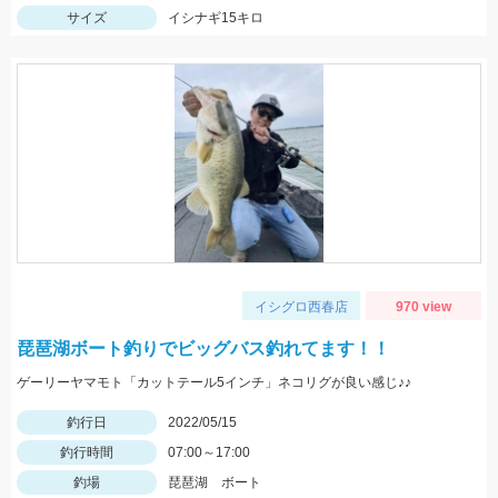
サイズ
イシナギ15キロ
イシグロ西春店
970 view
琵琶湖ボート釣りでビッグバス釣れてます！！
ゲーリーヤマモト「カットテール5インチ」ネコリグが良い感じ♪♪
釣行日
2022/05/15
釣行時間
07:00～17:00
釣場
琵琶湖 ボート