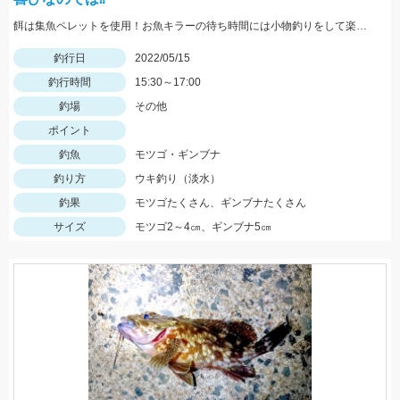
餌は集魚ペレットを使用！お魚キラーの待ち時間には小物釣りをして楽しみましょう！
釣行日
2022/05/15
釣行時間
15:30～17:00
釣場
その他
ポイント
釣魚
モツゴ・ギンブナ
釣り方
ウキ釣り（淡水）
釣果
モツゴたくさん、ギンブナたくさん
サイズ
モツゴ2～4㎝、ギンブナ5㎝