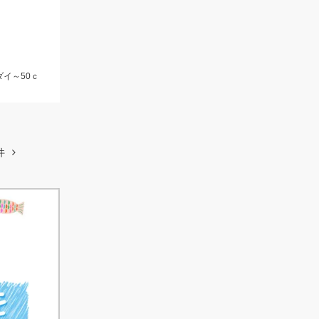
ダイ～50ｃ
件