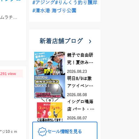
#アジング
#りんくう釣り護岸
#清水港 海づり公園
朝の満潮上げ一杯6：00ごろヒットしたそうです。エギ王LIVEシャロー3.5号ムラムラチェリーを使用。情報提供ありがとうございます！
新着店舗ブログ
親子で自由研
究！夏休みに
釣りデビュー
2026.08.23
291 view
明日8/9は激
アツイベント
日！！！～オ
2026.08.08
ーダー偏光グ
イシグロ鳴海
ラス受注会～
店 パート・ア
ルバイトスタ
2026.08.07
ッフまだまだ
セール情報を見る
アジ10ｃｍ
募集中！