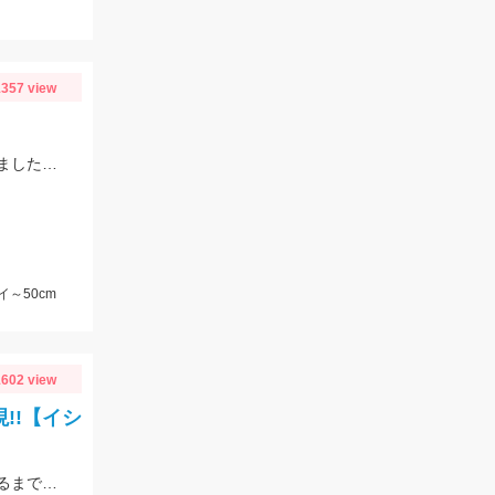
357 view
エサはコレコレスーパーカラス、ゴールド、マダイイエローが好釣果を叩き出しました！タックルはプロミネント海上釣堀両軸ＳＰの感度が最高です！
イ～50cm
602 view
!!【イシ
コマセ真鯛の釣りを勉強してきました。様々な魚が釣れるので水面に上がってくるまでドキドキです!!