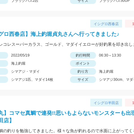
ブラックバス2匹
サイズ
ブラックバス50UP
イシグロ西春店
1
グロ西春店】海上釣堀貞丸さんへ行ってきました♪
日
2022/05/19
釣行時間
06:30～13:30
海上釣堀
ポイント
シマアジ・マダイ
釣り方
海上釣堀
シマアジ1匹、マダイ14枚
サイズ
シマアジ30cm、マダ
イシグロ半田店
1
丸】コマセ真鯛で連発!!思いもよらないモンスターも出現
田店】