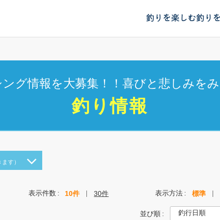
釣りを楽しむ
釣り
シング情報を大募集！！喜びと悲しみをみ
釣り情報
きます）
表示件数
表示方法
10件
30件
標準
並び順