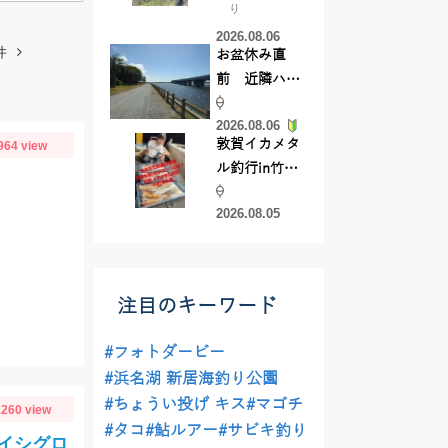
り
【45cmキャ
2026.08.06
ッチ】
件
お盆休み直
前 近隣ハゼ
釣り場調査し
2026.08.06
てきました
敦賀イカメタ
964 view
ル釣行in竹宝
丸様 釣り方で
2026.08.05
釣果が激変！
竿頭を取った
パターンと
は？
注目のキーワード
#フォトダービー
#浜名湖 新居海釣り公園
#ちょうい投げ キス
#マゴチ
260 view
#タコ
#鮎ルアー
#サビキ釣り
イシグロ