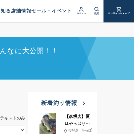
を知る
店舗情報
セール・イベント
ログイン
検索
オンラインショップ
んなに大公開！！
新着釣り情報
【彦根店】夏
テキストのみ
はやっぱりカ
琵琶湖 陸っぱ
バー撃ち