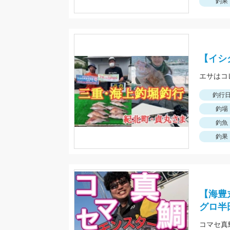
釣果
【イシ
釣行
釣場
釣魚
釣果
【海豊
グロ半