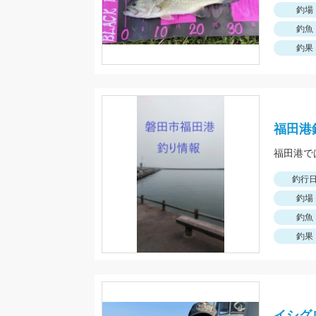
釣場
釣魚
釣果
福田港
釣行
釣場
釣魚
釣果
イシグ