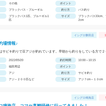
その他
ポイント
ブラックバス・ブルーギル
釣り方
バス釣り
ブラックバス1匹、ブルーギル1
サイズ
ブラックバス33cm、
匹
2cm
イシグロ磐田店
1
釣場情報♪
日
2022/05/20
釣行時間
10:00～10:15
福田周辺
ポイント
アジ
釣り方
サビキ釣り
アジ～２００匹など
サイズ
アジ７cm～１０cm
イシグロ鳴海店
ロ鳴海店 コマセ真鯛研修に行ってきました！