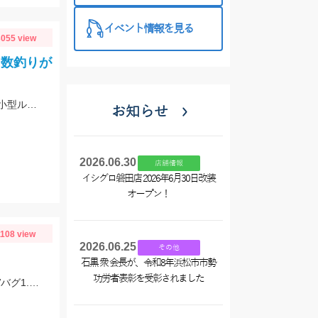
イベント情報を見る
055 view
 数釣りが
満潮からの下げでエントリー。潮位が下がり、流れが効き始めるとボイル多数。小型ルアーでスローで巻くと効果的でした。
お知らせ
2026.06.30
店舗情報
イシグロ磐田店 2026年6月30日改装
オープン！
1108 view
2026.06.25
その他
石黒 衆 会長が、令和8年浜松市市勢
功労者表彰を受彰されました
池全体が濁っててスピナーベイトを投げていましたが、反応がなくジャッカルRVバグ1.5を投げると一投目でヒット！