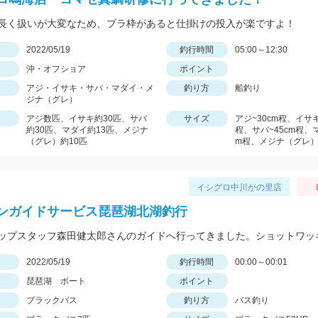
長く扱いが大変なため、プラ枠があると仕掛けの投入が楽ですよ！
日
2022/05/19
釣行時間
05:00～12:30
沖・オフショア
ポイント
アジ・イサキ・サバ・マダイ・メ
釣り方
船釣り
ジナ（グレ）
アジ数匹、イサキ約30匹、サバ
サイズ
アジ~30cm程、イサキ
約30匹、マダイ約13匹、メジナ
程、サバ~45cm程、マ
（グレ）約10匹
m程、メジナ（グレ）~
イシグロ中川かの里店
ンガイドサービス琵琶湖北湖釣行
日
2022/05/19
釣行時間
00:00～00:01
琵琶湖 ボート
ポイント
ブラックバス
釣り方
バス釣り