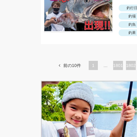
釣行
釣場
釣魚
釣果
前の10件
1
…
ペ
1801
ペ
1802
ー
ー
ジ
ジ