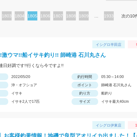
ペ
1803
ペ
1804
カ
1805
ペ
1806
ペ
1807
ペ
1808
ペ
1809
…
1933
次の10
ー
ー
レ
ー
ー
ー
ー
ジ
ジ
ン
ジ
ジ
ジ
ジ
ト
イシグロ半田店
ペ
!激ウマ!!船イサキ釣り!! 師崎港 石川丸さん
ー
連日好調です!!行くなら今ですよ!!
ジ
日
2022/05/20
釣行時間
05:30～14:00
沖・オフショア
ポイント
師崎港 石川丸さん
イサキ
釣り方
船釣り
イサキ2人で17匹
サイズ
イサキ最大40cm
イシグロ伊東店
1
】お客様釣果情報！地磯で良型アオリイカ出ました！【