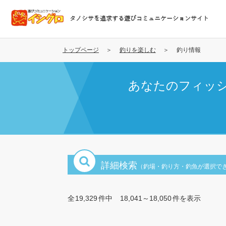
メ
イ
タノシサを追求する遊びコミュニケーションサイト
ン
コ
ン
トップページ
釣りを楽しむ
釣り情報
テ
ン
あなたのフィッ
ツ
に
移
動
詳細検索
（釣場・釣り方・釣魚が選択で
全
19,329
件中
18,041～18,050
件を表示