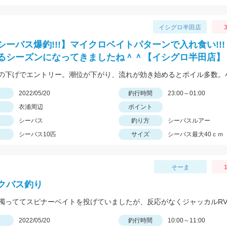
イシグロ半田店
3
シーバス爆釣!!!】マイクロベイトパターンで入れ食い!!!
るシーズンになってきましたね＾＾【イシグロ半田店】
日
2022/05/20
釣行時間
23:00～01:00
衣浦周辺
ポイント
シーバス
釣り方
シーバスルアー
シーバス10匹
サイズ
シーバス最大40ｃｍ
そーま
クバス釣り
日
2022/05/20
釣行時間
10:00～11:00