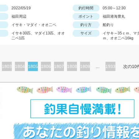
日
2022/05/19
釣行時間
05:00～12:30
福田周辺
ポイント
福田港海豊丸
イサキ・マダイ・オオ二ベ
釣り方
船釣り
イサキ30匹、マダイ13匹、オオ
サイズ
イサキ～35ｃｍ、マ
二ベ1匹
ｍ、オオ二ベ16kg
ペ
1803
ペ
1804
カ
1805
ペ
1806
ペ
1807
ペ
1808
ペ
1809
…
1933
次の10
ー
ー
レ
ー
ー
ー
ー
ジ
ジ
ン
ジ
ジ
ジ
ジ
ト
ペ
ー
ジ