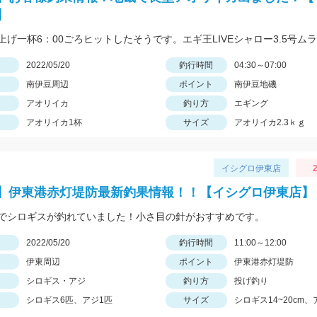
】
日
2022/05/20
釣行時間
04:30～07:00
南伊豆周辺
ポイント
南伊豆地磯
アオリイカ
釣り方
エギング
アオリイカ1杯
サイズ
アオリイカ2.3ｋｇ
イシグロ伊東店
2
】伊東港赤灯堤防最新釣果情報！！【イシグロ伊東店】
でシロギスが釣れていました！小さ目の針がおすすめです。
日
2022/05/20
釣行時間
11:00～12:00
伊東周辺
ポイント
伊東港赤灯堤防
シロギス・アジ
釣り方
投げ釣り
シロギス6匹、アジ1匹
サイズ
シロギス14~20cm、