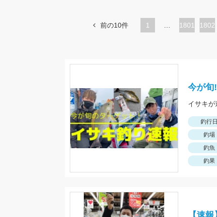
前の10件
1
…
ペ
1801
ペ
1802
ー
ー
ジ
ジ
今が旬!
イサキが
釣行
釣場
釣魚
釣果
【速報