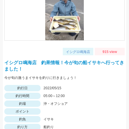
イシグロ鳴海店
915 view
イシグロ鳴海店 釣果情報！今が旬の船イサキへ行ってき
ました！
今が旬の激うまイサキを釣りに行きましょう！
釣行日
2022/05/15
釣行時間
05:00～12:00
釣場
沖・オフショア
ポイント
釣魚
イサキ
釣り方
船釣り