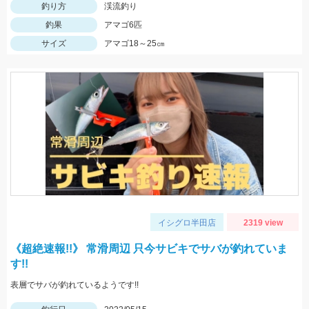
釣り方
渓流釣り
釣果
アマゴ6匹
サイズ
アマゴ18～25㎝
イシグロ半田店
2319 view
《超絶速報!!》 常滑周辺 只今サビキでサバが釣れていま
す!!
表層でサバが釣れているようです!!