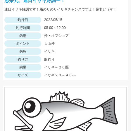
忠栄丸、連日イサキ好調ー！
連日イサキ好調です！脂のりのりイサキチャンスですよ！是非どうぞ！
釣行日
2022/05/15
釣行時間
05:00～12:00
釣場
沖・オフショア
ポイント
大山沖
釣魚
イサキ
釣り方
船釣り
釣果
イサキ～２０匹
サイズ
イサキ２３～４０㎝