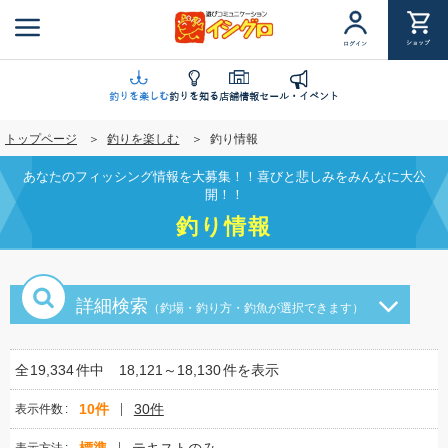
メ
イ
ショップ
ログイン
ン
コ
ン
釣りを楽しむ
釣りを知る
店舗情報
セール・イベント
テ
トップページ
釣りを楽しむ
釣り情報
ン
ツ
あなたのフィッシング情報を大募集！！喜びと悲しみをみんなに大公
に
開！！
移
釣り情報
動
詳細検索
（釣場・釣り方・釣魚が選択できます）
全
19,334
件中
18,121～18,130
件を表示
10件
30件
表示件数