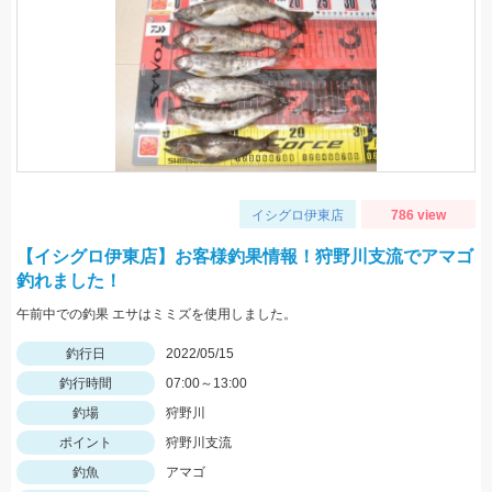
イシグロ伊東店
786 view
【イシグロ伊東店】お客様釣果情報！狩野川支流でアマゴ
釣れました！
午前中での釣果 エサはミミズを使用しました。
釣行日
2022/05/15
釣行時間
07:00～13:00
釣場
狩野川
ポイント
狩野川支流
釣魚
アマゴ