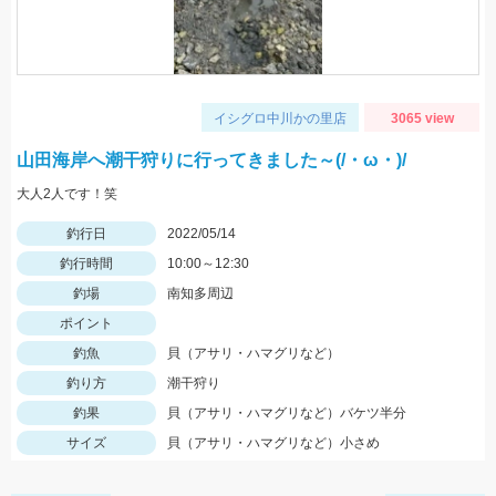
イシグロ中川かの里店
3065 view
山田海岸へ潮干狩りに行ってきました～(/・ω・)/
大人2人です！笑
釣行日
2022/05/14
釣行時間
10:00～12:30
釣場
南知多周辺
ポイント
釣魚
貝（アサリ・ハマグリなど）
釣り方
潮干狩り
釣果
貝（アサリ・ハマグリなど）バケツ半分
サイズ
貝（アサリ・ハマグリなど）小さめ