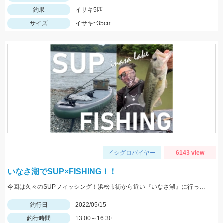
釣果
イサキ5匹
サイズ
イサキ~35cm
イシグロバイヤー
6143 view
いなさ湖でSUP×FISHING！！
今回は久々のSUPフィッシング！浜松市街から近い『いなさ湖』に行ってきました！！
釣行日
2022/05/15
釣行時間
13:00～16:30