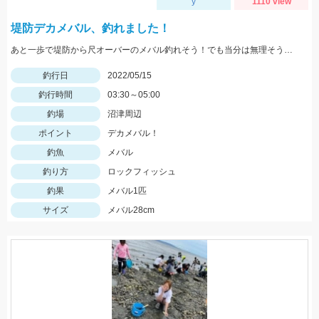
y
1110 view
堤防デカメバル、釣れました！
あと一歩で堤防から尺オーバーのメバル釣れそう！でも当分は無理そうです。
釣行日
2022/05/15
釣行時間
03:30～05:00
釣場
沼津周辺
ポイント
デカメバル！
釣魚
メバル
釣り方
ロックフィッシュ
釣果
メバル1匹
サイズ
メバル28cm