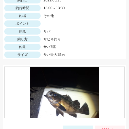
釣行日
2022/05/15
釣行時間
13:00～13:30
釣場
その他
ポイント
釣魚
サバ
釣り方
サビキ釣り
釣果
サバ7匹
サイズ
サバ最大15㎝