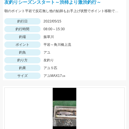
友釣りシーズンスタート～渋柿より激渋釣行～
朝のポイント平岩で反応無し他の鮎師もお手上げ状態でポイント移動で角川橋上流に！瀬の中で５匹のみ追いも弱く渋い釣行でした
釣行日
2022/05/15
釣行時間
08:00～15:30
釣場
振草川
ポイント
平岩～角川橋上流
釣魚
アユ
釣り方
友釣り
釣果
アユ５匹
サイズ
アユMAX17㎝