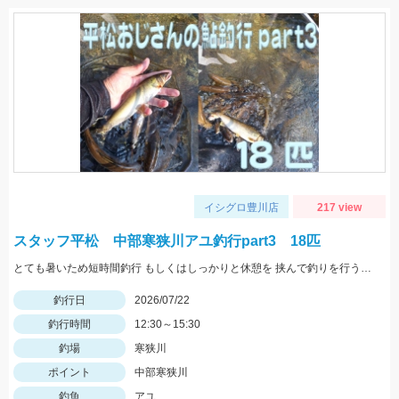
イシグロ豊川店
217 view
スタッフ平松 中部寒狭川アユ釣行part3 18匹
とても暑いため短時間釣行 もしくはしっかりと休憩を 挟んで釣りを行うように しましょう！
釣行日
2026/07/22
釣行時間
12:30～15:30
釣場
寒狭川
ポイント
中部寒狭川
釣魚
アユ