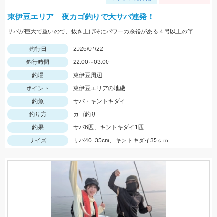
東伊豆エリア 夜カゴ釣りで大サバ連発！
サバが巨大で重いので、抜き上げ時にパワーの余裕がある４号以上の竿がおすすめです。遠投有利なので飛距離の出るタックルで。
釣行日
2026/07/22
釣行時間
22:00～03:00
釣場
東伊豆周辺
ポイント
東伊豆エリアの地磯
釣魚
サバ・キントキダイ
釣り方
カゴ釣り
釣果
サバ6匹、キントキダイ1匹
サイズ
サバ40~35cm、キントキダイ35ｃｍ