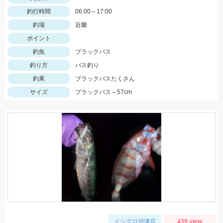
釣行時間
06:00～17:00
釣場
近畿
ポイント
釣魚
ブラックバス
釣り方
バス釣り
釣果
ブラックバスたくさん
サイズ
ブラックバス～57cm
イシグロ沼津店
439 view