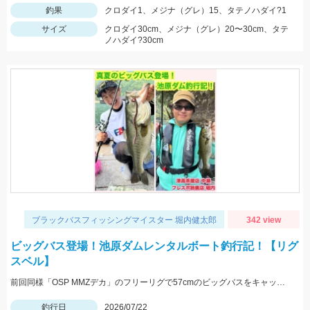
釣果
クロダイ1、メジナ（グレ）15、タテノハダイ?1
サイズ
クロダイ30cm、メジナ（グレ）20〜30cm、タテ
ノハダイ?30cm
ブラックバスフィッシングマイスター 堀内健太郎
342 view
ビッグバス登場！池原ダムレンタルボート釣行記！【リグ
スベル】
前回同様「OSP MMZデカ」のフリーリグで57cmのビッグバスをキャッチ！熱射病に注意して楽しみましょう！
釣行日
2026/07/22