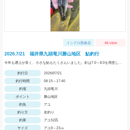
イシグロ西春店
46 view
2026.7/21 福井県九頭竜川勝山地区 鮎釣行
今年も遡上が良く、小さな鮎もたくさんいました。針は7.0～8.0を用意しておいた方がいいと思います。油断をすると23㎝クラスが掛かります チャラ瀬なども見逃さずにオトリを通してみましょう♪
釣行日
2026/07/21
釣行時間
08:15～17:40
釣場
九頭竜川
ポイント
勝山地区
釣魚
アユ
釣り方
友釣り
釣果
アユ52匹
サイズ
アユ9～23㎝