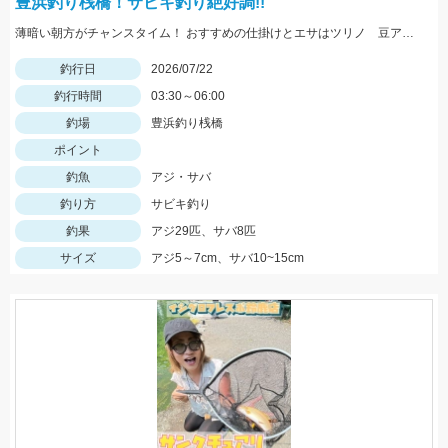
豊浜釣り桟橋！サビキ釣り絶好調!!
薄暗い朝方がチャンスタイム！ おすすめの仕掛けとエサはツリノ 豆アジマッチ1号と厳選素材の生アミエビです!!
釣行日
2026/07/22
釣行時間
03:30～06:00
釣場
豊浜釣り桟橋
ポイント
釣魚
アジ・サバ
釣り方
サビキ釣り
釣果
アジ29匹、サバ8匹
サイズ
アジ5～7cm、サバ10~15cm