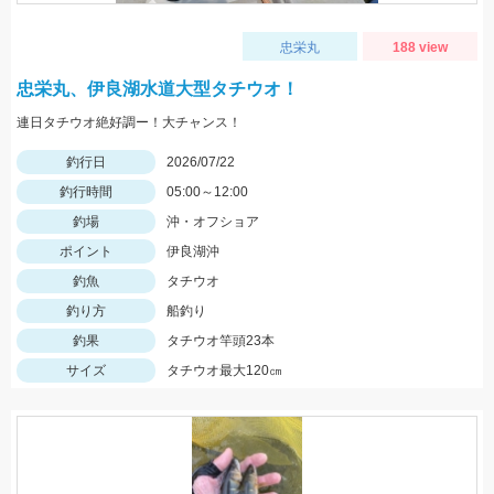
忠栄丸
188 view
忠栄丸、伊良湖水道大型タチウオ！
連日タチウオ絶好調ー！大チャンス！
釣行日
2026/07/22
釣行時間
05:00～12:00
釣場
沖・オフショア
ポイント
伊良湖沖
釣魚
タチウオ
釣り方
船釣り
釣果
タチウオ竿頭23本
サイズ
タチウオ最大120㎝