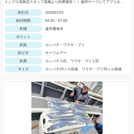
イシグロ高林店スタッフ高橋より釣果報告！！ 遠州サーフにてアブコ＆シオなど小型青物回遊中！！
釣行日
2026/07/22
釣行時間
04:30～07:00
釣場
遠州灘海岸
ポイント
釣魚
カンパチ・ワラサ・ブリ
釣り方
サーフルアー
釣果
カンパチ２匹、ワラサ・ブリ１匹
サイズ
カンパチ25ｃｍ前後、ワラサ・ブリ30ｃｍ前後