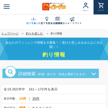
メ
イ
ショップ
ログイン
ン
コ
ン
釣りを楽しむ
釣りを知る
店舗情報
セール・イベント
テ
トップページ
釣りを楽しむ
釣り情報
ン
ツ
あなたのフィッシング情報を大募集！！喜びと悲しみをみんなに大公
に
開！！
移
釣り情報
動
詳細検索
（釣場・釣り方・釣魚が選択できます）
全
19,350
件中
161～170
件を表示
10件
30件
表示件数