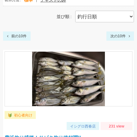
標準
テキストのみ
表示方法
並び順
前の10件
次の10件
初心者向け
イシグロ西春店
231 view