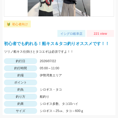
初心者向け
イシグロ岐阜店
221 view
初心者でも釣れる！船キス＆タコ釣りオススメです！！
ツリノ船キス仕掛けとタコエギは必須ですよ！！
釣行日
2026/07/22
釣行時間
05:00～11:00
釣場
伊勢湾奥エリア
ポイント
釣魚
シロギス・タコ
釣り方
船釣り
釣果
シロギス多数、タコ10ハイ
サイズ
シロギス～25㎝、タコ～600ｇ