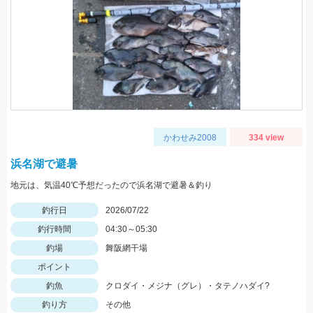
かわせみ2008
334 view
浜名湖で避暑
地元は、気温40℃予想だったので浜名湖で避暑＆釣り
釣行日
2026/07/22
釣行時間
04:30～05:30
釣場
舞阪網干場
ポイント
釣魚
クロダイ・メジナ（グレ）・タテノハダイ?
釣り方
その他