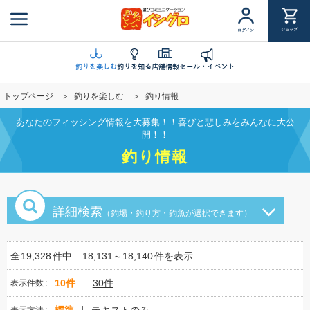
メ
イ
ショップ
ログイン
ン
コ
ン
釣りを楽しむ
釣りを知る
店舗情報
セール・イベント
テ
トップページ
釣りを楽しむ
釣り情報
ン
ツ
あなたのフィッシング情報を大募集！！喜びと悲しみをみんなに大公
に
開！！
移
釣り情報
動
詳細検索
（釣場・釣り方・釣魚が選択できます）
全
19,328
件中
18,131～18,140
件を表示
10件
30件
表示件数