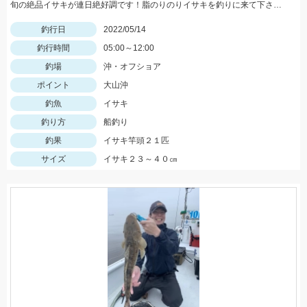
旬の絶品イサキが連日絶好調です！脂のりのりイサキを釣りに来て下さいね。チャンスですよ
釣行日
2022/05/14
釣行時間
05:00～12:00
釣場
沖・オフショア
ポイント
大山沖
釣魚
イサキ
釣り方
船釣り
釣果
イサキ竿頭２１匹
サイズ
イサキ２３～４０㎝