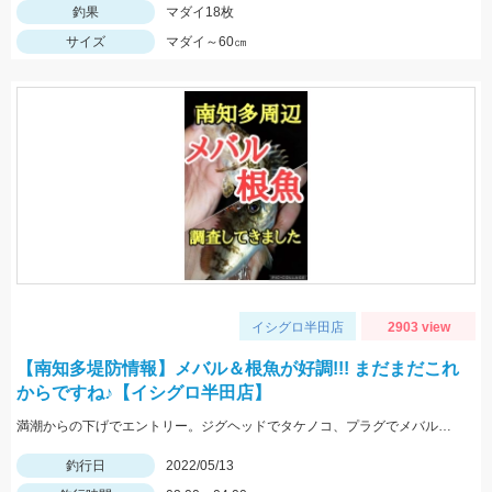
釣果
マダイ18枚
サイズ
マダイ～60㎝
イシグロ半田店
2903 view
【南知多堤防情報】メバル＆根魚が好調!!! まだまだこれ
からですね♪【イシグロ半田店】
満潮からの下げでエントリー。ジグヘッドでタケノコ、プラグでメバルが入れ食いでした。サイズは小さめなので全てリリースしました。
釣行日
2022/05/13