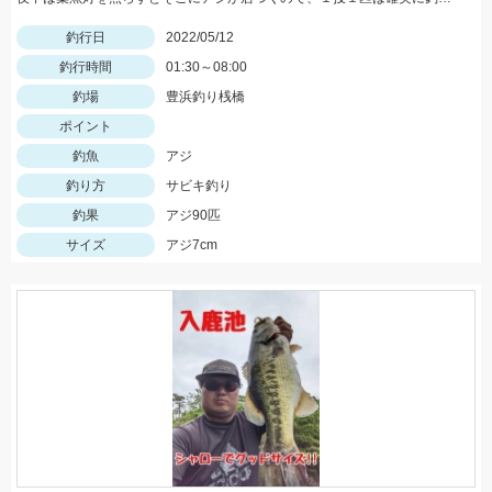
釣行日
2022/05/12
釣行時間
01:30～08:00
釣場
豊浜釣り桟橋
ポイント
釣魚
アジ
釣り方
サビキ釣り
釣果
アジ90匹
サイズ
アジ7cm