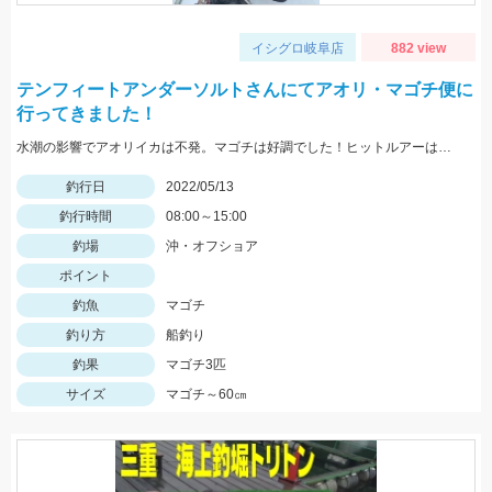
イシグロ岐阜店
882 view
テンフィートアンダーソルトさんにてアオリ・マゴチ便に
行ってきました！
水潮の影響でアオリイカは不発。マゴチは好調でした！ヒットルアーはスタッガー3インチアカキン
釣行日
2022/05/13
釣行時間
08:00～15:00
釣場
沖・オフショア
ポイント
釣魚
マゴチ
釣り方
船釣り
釣果
マゴチ3匹
サイズ
マゴチ～60㎝