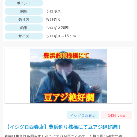
ポイント
釣魚
シロギス
釣り方
投げ釣り
釣果
シロギス20匹
サイズ
シロギス～15ｃｍ
イシグロ西春店
1436 view
【イシグロ西春店】豊浜釣り桟橋にて豆アジ絶好調‼
夜中は集魚灯を照らすとそこにアジが居つくので、１投１匹は確実に釣れますよ♪