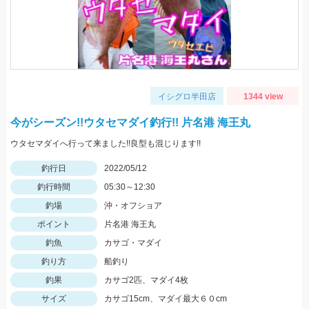
イシグロ半田店
1344 view
今がシーズン!!ウタセマダイ釣行!! 片名港 海王丸
ウタセマダイへ行って来ました!!良型も混じります!!
釣行日
2022/05/12
釣行時間
05:30～12:30
釣場
沖・オフショア
ポイント
片名港 海王丸
釣魚
カサゴ・マダイ
釣り方
船釣り
釣果
カサゴ2匹、マダイ4枚
サイズ
カサゴ15cm、マダイ最大６０cm