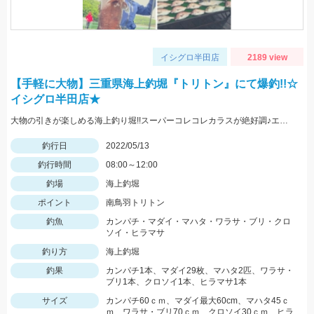
イシグロ半田店
2189 view
【手軽に大物】三重県海上釣堀『トリトン』にて爆釣!!☆
イシグロ半田店★
大物の引きが楽しめる海上釣り堀!!スーパーコレコレカラスが絶好調♪エサを使い分けて釣果を伸ばしました。
釣行日
2022/05/13
釣行時間
08:00～12:00
釣場
海上釣堀
ポイント
南鳥羽トリトン
釣魚
カンパチ・マダイ・マハタ・ワラサ・ブリ・クロ
ソイ・ヒラマサ
釣り方
海上釣堀
釣果
カンパチ1本、マダイ29枚、マハタ2匹、ワラサ・
ブリ1本、クロソイ1本、ヒラマサ1本
サイズ
カンパチ60ｃｍ、マダイ最大60cm、マハタ45ｃ
ｍ、ワラサ・ブリ70ｃｍ、クロソイ30ｃｍ、ヒラ