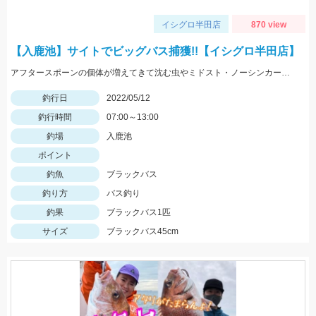
イシグロ半田店
870 view
【入鹿池】サイトでビッグバス捕獲!!【イシグロ半田店】
アフタースポーンの個体が増えてきて沈む虫やミドスト・ノーシンカーに好反応!! 1.3ｇジグヘッドのスーパーホバリングフィッシュミドストで釣れました!!
釣行日
2022/05/12
釣行時間
07:00～13:00
釣場
入鹿池
ポイント
釣魚
ブラックバス
釣り方
バス釣り
釣果
ブラックバス1匹
サイズ
ブラックバス45cm