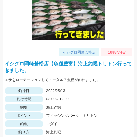
イシグロ岡崎若松店
1088 view
イシグロ岡崎若松店【魚種豊富】海上釣堀トリトン行って
きました。
エサをローテーションしてトータル７魚種が釣れました。
釣行日
2022/05/13
釣行時間
08:00～12:00
釣場
海上釣堀
ポイント
フィッシングパーク トリトン
釣魚
マダイ
釣り方
海上釣堀