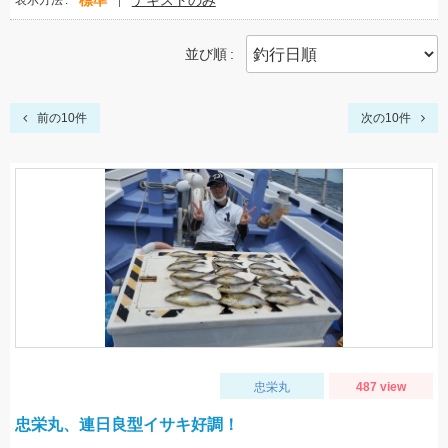
標準
テキストのみ
表示方法
並び順
前の10件
次の10件
忠栄丸
487 view
忠栄丸、連日良型イサキ好調！