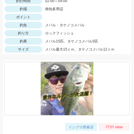
釣行時間
02:00～04:00
釣場
南知多周辺
ポイント
釣魚
メバル・タケノコメバル
釣り方
ロックフィッシュ
釣果
メバル15匹、タケノコメバル5匹
サイズ
メバル最大15ｃｍ、タケノコメバル12ｃｍ
イシグロ西春店
7737 view