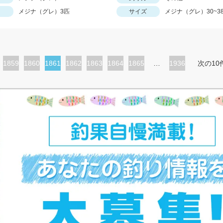
メジナ（グレ）3匹
サイズ
メジナ（グレ）30~3
ペ
1859
ペ
1860
カ
1861
ペ
1862
ペ
1863
ペ
1864
ペ
1865
…
1936
次の10
ー
ー
レ
ー
ー
ー
ー
ジ
ジ
ン
ジ
ジ
ジ
ジ
ト
ペ
ー
ジ