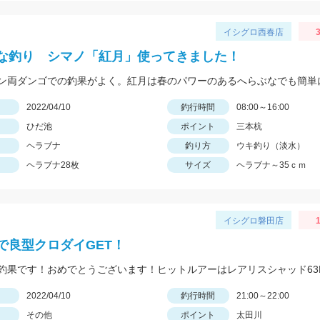
イシグロ西春店
3
な釣り シマノ「紅月」使ってきました！
日
2022/04/10
釣行時間
08:00～16:00
ひだ池
ポイント
三本杭
ヘラブナ
釣り方
ウキ釣り（淡水）
ヘラブナ28枚
サイズ
ヘラブナ～35ｃｍ
イシグロ磐田店
1
で良型クロダイGET！
日
2022/04/10
釣行時間
21:00～22:00
その他
ポイント
太田川