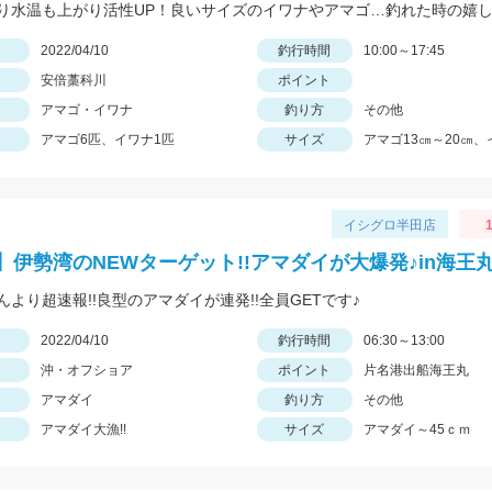
日
2022/04/10
釣行時間
10:00～17:45
安倍藁科川
ポイント
アマゴ・イワナ
釣り方
その他
アマゴ6匹、イワナ1匹
サイズ
アマゴ13㎝～20㎝、
イシグロ半田店
1
】伊勢湾のNEWターゲット!!アマダイが大爆発♪in海王
んより超速報!!良型のアマダイが連発!!全員GETです♪
日
2022/04/10
釣行時間
06:30～13:00
沖・オフショア
ポイント
片名港出船海王丸
アマダイ
釣り方
その他
アマダイ大漁!!
サイズ
アマダイ～45ｃｍ