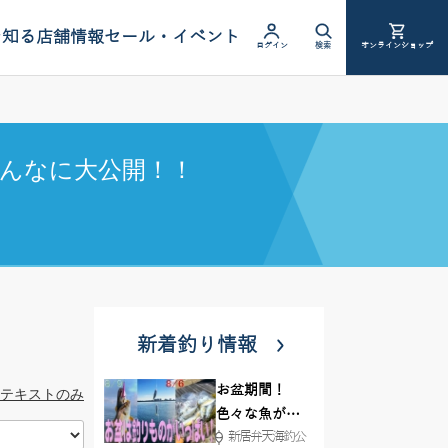
を知る
店舗情報
セール・イベント
ログイン
検索
オンラインショップ
んなに大公開！！
新着釣り情報
お盆期間！
テキストのみ
色々な魚が沢
新居弁天海釣公
山釣れてます