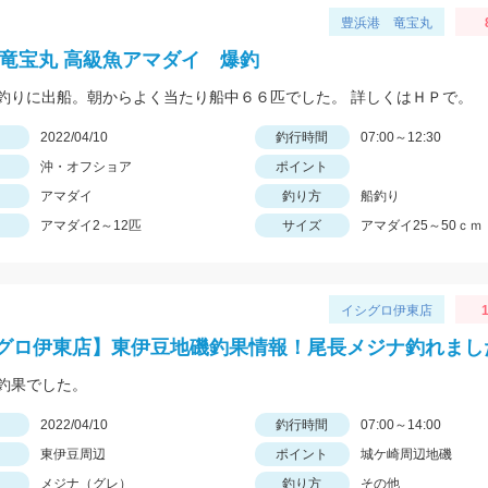
豊浜港 竜宝丸
 竜宝丸 高級魚アマダイ 爆釣
釣りに出船。朝からよく当たり船中６６匹でした。 詳しくはＨＰで。
日
2022/04/10
釣行時間
07:00～12:30
沖・オフショア
ポイント
アマダイ
釣り方
船釣り
アマダイ2～12匹
サイズ
アマダイ25～50ｃｍ
イシグロ伊東店
1
グロ伊東店】東伊豆地磯釣果情報！尾長メジナ釣れまし
釣果でした。
日
2022/04/10
釣行時間
07:00～14:00
東伊豆周辺
ポイント
城ケ崎周辺地磯
メジナ（グレ）
釣り方
その他