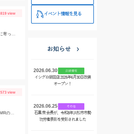
特徴と考え方
819 view
イベント情報を見る
チョーチン両ダンゴでの釣果がよく。紅月は春のパワーのあるへらぶなでも簡単に寄ってきます！
お知らせ
2026.06.30
店舗情報
イシグロ磐田店 2026年6月30日改装
オープン！
573 view
2026.06.25
その他
お客様の釣果です！おめでとうございます！ヒットルアーはレアリスシャッド63MRのマットレモン！
石黒 衆 会長が、令和8年浜松市市勢
功労者表彰を受彰されました