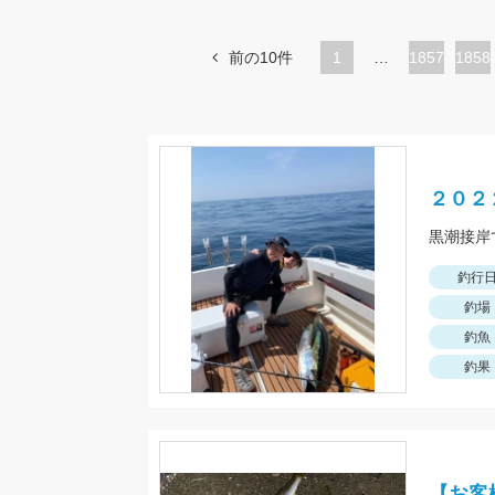
前の10件
1
…
ペ
1857
ペ
1858
ー
ー
ジ
ジ
２０２
釣行
釣場
釣魚
釣果
【お客