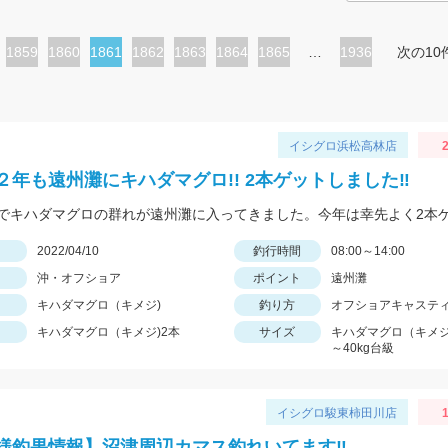
ペ
1859
ペ
1860
カ
1861
ペ
1862
ペ
1863
ペ
1864
ペ
1865
…
1936
次の10
ー
ー
レ
ー
ー
ー
ー
ジ
ジ
ン
ジ
ジ
ジ
ジ
ト
イシグロ浜松高林店
2
ペ
２年も遠州灘にキハダマグロ!! 2本ゲットしました‼
ー
ジ
日
2022/04/10
釣行時間
08:00～14:00
沖・オフショア
ポイント
遠州灘
キハダマグロ（キメジ)
釣り方
オフショアキャステ
キハダマグロ（キメジ)2本
サイズ
キハダマグロ（キメジ)
～40kg台級
イシグロ駿東柿田川店
1
様釣果情報】沼津周辺カマス釣れいてます‼