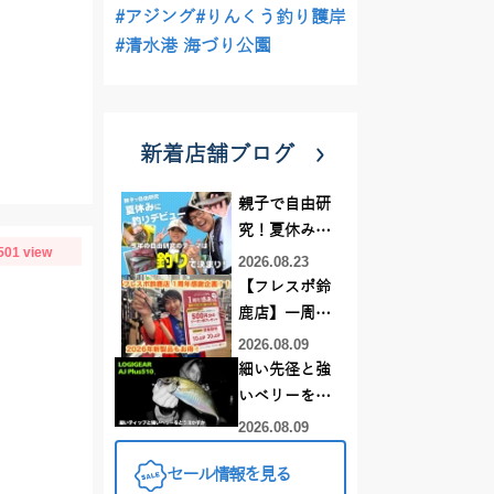
#アジング
#りんくう釣り護岸
#清水港 海づり公園
新着店舗ブログ
親子で自由研
究！夏休みに
501 view
釣りデビュー
2026.08.23
【フレスポ鈴
鹿店】一周年
記念セール開
2026.08.09
催中！新製品
細い先径と強
ルアーロッド
いベリーをど
もお買い
う活かすか |
2026.08.09
得！！！
LOGIGEAR AJ
セール情報を見る
プラス510の