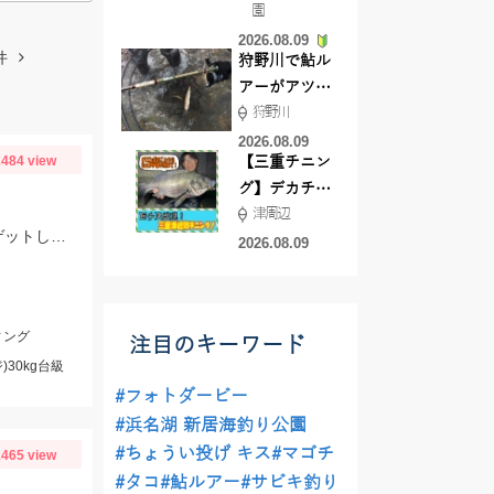
園
よ！
2026.08.09
件
狩野川で鮎ル
アーがアツ
狩野川
い！！
2026.08.09
484 view
【三重チニン
グ】デカチヌ
津周辺
狙いにはあの
黒潮接岸でキハダマグロの群れが遠州灘に入ってきました。今年は幸先よく2本ゲットしました。
ワーム！
2026.08.09
ィング
注目のキーワード
30kg台級
#フォトダービー
#浜名湖 新居海釣り公園
#ちょうい投げ キス
#マゴチ
465 view
#タコ
#鮎ルアー
#サビキ釣り