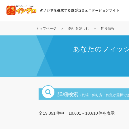
メ
イ
タノシサを追求する遊びコミュニケーションサイト
ン
コ
ン
トップページ
釣りを楽しむ
釣り情報
テ
ン
あなたのフィッ
ツ
に
移
動
詳細検索
（釣場・釣り方・釣魚が選択で
全
19,351
件中
18,601～18,610
件を表示