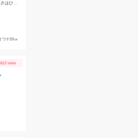
暖かくなり水温も上がり活性UP！良いサイズのイワナやアマゴ…釣れた時の嬉しさはひとしおです。イワナは太字の針使用。
イワナ20㎝
623 view
丸