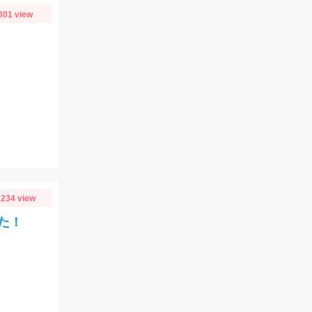
801 view
234 view
た！