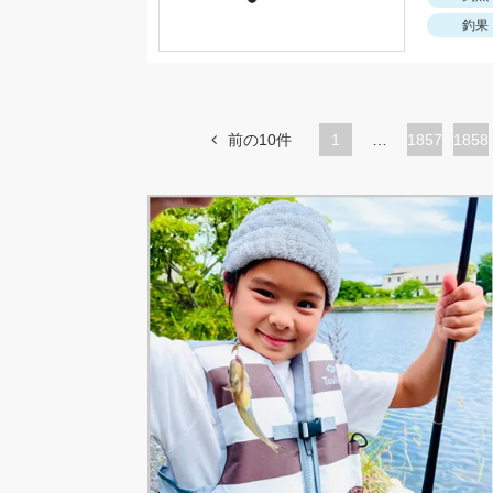
釣果
前の10件
1
…
ペ
1857
ペ
1858
ー
ー
ジ
ジ