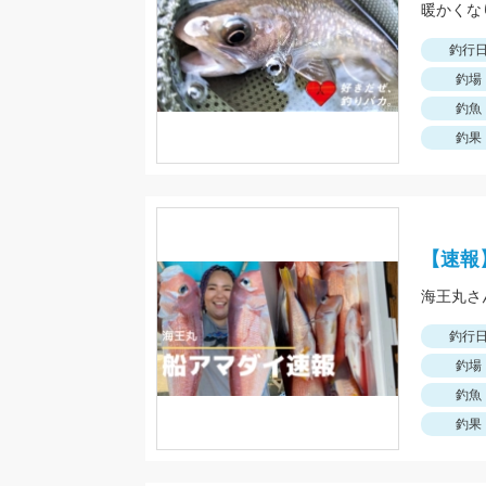
釣行
釣場
釣魚
釣果
【速報
海王丸さ
釣行
釣場
釣魚
釣果