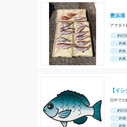
豊浜港
アマダイ
釣行
釣場
釣魚
釣果
【イシ
日中での
釣行
釣場
釣魚