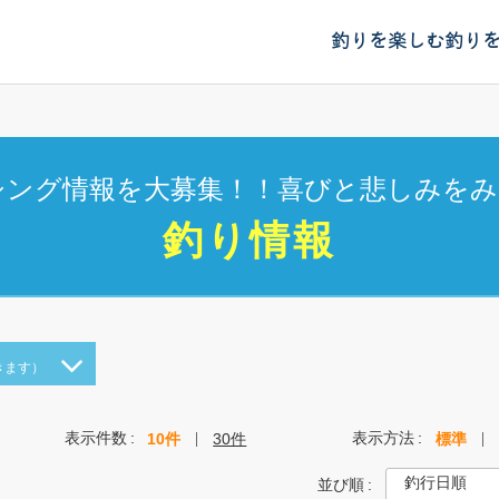
釣りを楽しむ
釣り
シング情報を大募集！！喜びと悲しみをみ
釣り情報
きます）
表示件数
表示方法
10件
30件
標準
並び順