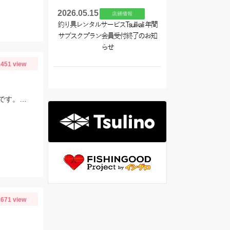
2026.05.15
店舗情報
釣り具レンタルサービスTsulikali 年間
サブスクプラン会員受付終了のお知
らせ
451 view
スタッフ松山釣行。岸壁のワカメの隙間を狙いました。キタマクラの活性が高いです。エサはオキアミL。
671 view