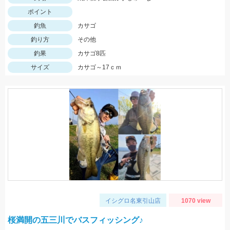
ポイント
釣魚
カサゴ
釣り方
その他
釣果
カサゴ8匹
サイズ
カサゴ～17ｃｍ
イシグロ名東引山店
1070 view
桜満開の五三川でバスフィッシング♪