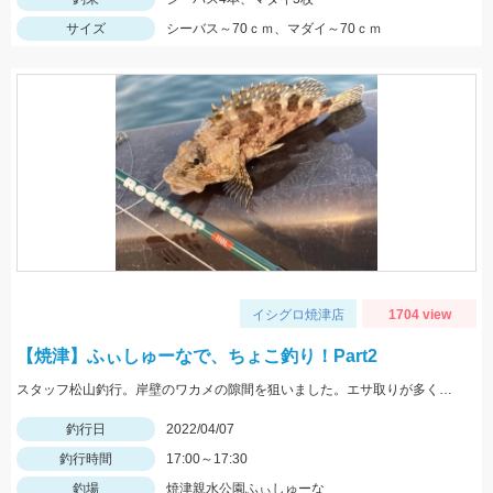
サイズ
シーバス～70ｃｍ、マダイ～70ｃｍ
イシグロ焼津店
1704 view
【焼津】ふぃしゅーなで、ちょこ釣り！Part2
スタッフ松山釣行。岸壁のワカメの隙間を狙いました。エサ取りが多く苦戦しました。エサはオキアミL。
釣行日
2022/04/07
釣行時間
17:00～17:30
釣場
焼津親水公園ふぃしゅーな