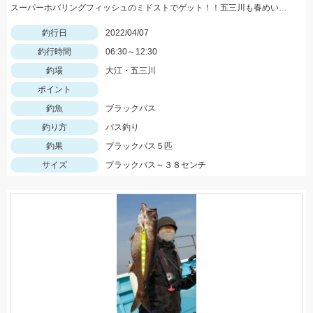
スーパーホバリングフィッシュのミドストでゲット！！五三川も春めいてきてバスが釣れるようになってきました！！
釣行日
2022/04/07
釣行時間
06:30～12:30
釣場
大江・五三川
ポイント
釣魚
ブラックバス
釣り方
バス釣り
釣果
ブラックバス５匹
サイズ
ブラックバス～３８センチ