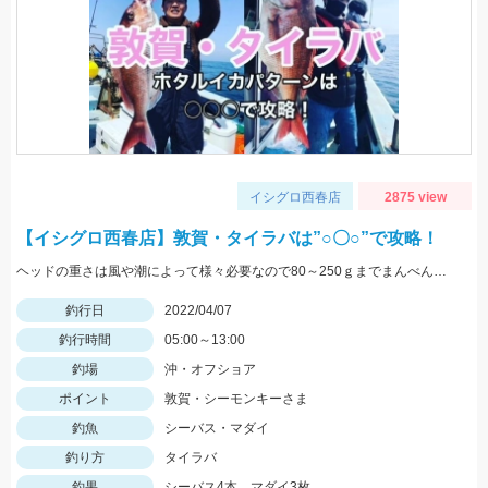
イシグロ西春店
2875 view
【イシグロ西春店】敦賀・タイラバは”○〇○”で攻略！
ヘッドの重さは風や潮によって様々必要なので80～250ｇまでまんべんなく持って行きましょう！タコベイトチューンもぜひお試しあれ！
釣行日
2022/04/07
釣行時間
05:00～13:00
釣場
沖・オフショア
ポイント
敦賀・シーモンキーさま
釣魚
シーバス・マダイ
釣り方
タイラバ
釣果
シーバス4本、マダイ3枚