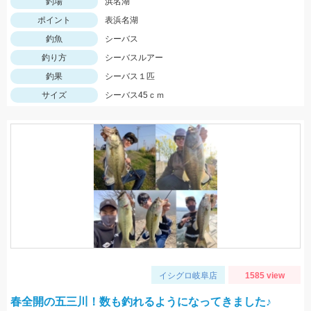
釣場
浜名湖
ポイント
表浜名湖
釣魚
シーバス
釣り方
シーバスルアー
釣果
シーバス１匹
サイズ
シーバス45ｃｍ
イシグロ岐阜店
1585 view
春全開の五三川！数も釣れるようになってきました♪