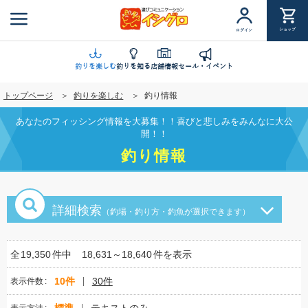
メ
イ
ショップ
ログイン
ン
コ
ン
釣りを楽しむ
釣りを知る
店舗情報
セール・イベント
テ
トップページ
釣りを楽しむ
釣り情報
ン
ツ
あなたのフィッシング情報を大募集！！喜びと悲しみをみんなに大公
に
開！！
移
釣り情報
動
詳細検索
（釣場・釣り方・釣魚が選択できます）
全
19,350
件中
18,631～18,640
件を表示
10件
30件
表示件数