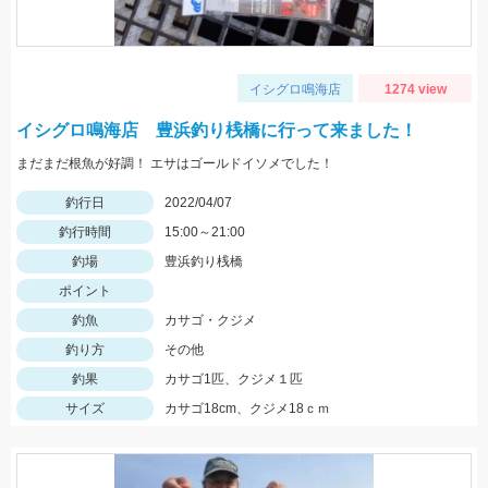
イシグロ鳴海店
1274 view
イシグロ鳴海店 豊浜釣り桟橋に行って来ました！
まだまだ根魚が好調！ エサはゴールドイソメでした！
釣行日
2022/04/07
釣行時間
15:00～21:00
釣場
豊浜釣り桟橋
ポイント
釣魚
カサゴ・クジメ
釣り方
その他
釣果
カサゴ1匹、クジメ１匹
サイズ
カサゴ18cm、クジメ18ｃｍ