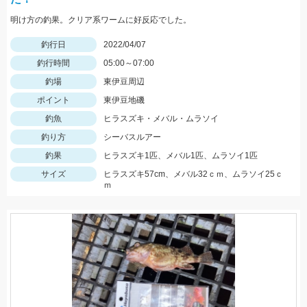
明け方の釣果。クリア系ワームに好反応でした。
釣行日
2022/04/07
釣行時間
05:00～07:00
釣場
東伊豆周辺
ポイント
東伊豆地磯
釣魚
ヒラスズキ・メバル・ムラソイ
釣り方
シーバスルアー
釣果
ヒラスズキ1匹、メバル1匹、ムラソイ1匹
サイズ
ヒラスズキ57cm、メバル32ｃｍ、ムラソイ25ｃ
ｍ