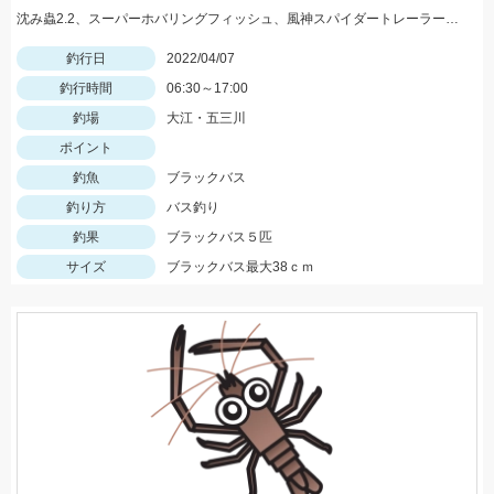
沈み蟲2.2、スーパーホバリングフィッシュ、風神スパイダートレーラーで、３人で５匹GET！
釣行日
2022/04/07
釣行時間
06:30～17:00
釣場
大江・五三川
ポイント
釣魚
ブラックバス
釣り方
バス釣り
釣果
ブラックバス５匹
サイズ
ブラックバス最大38ｃｍ