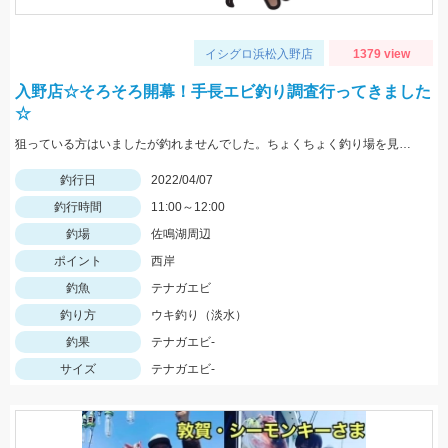
イシグロ浜松入野店
1379 view
入野店☆そろそろ開幕！手長エビ釣り調査行ってきました
☆
狙っている方はいましたが釣れませんでした。ちょくちょく釣り場を見に行きますもう少しお待ちください。
釣行日
2022/04/07
釣行時間
11:00～12:00
釣場
佐鳴湖周辺
ポイント
西岸
釣魚
テナガエビ
釣り方
ウキ釣り（淡水）
釣果
テナガエビ-
サイズ
テナガエビ-