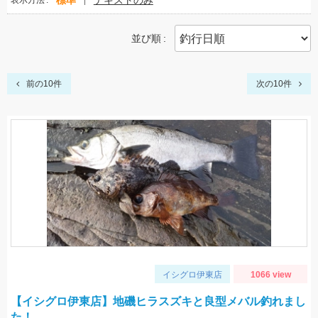
標準
テキストのみ
表示方法
並び順
前の10件
次の10件
イシグロ伊東店
1066 view
【イシグロ伊東店】地磯ヒラスズキと良型メバル釣れまし
た！