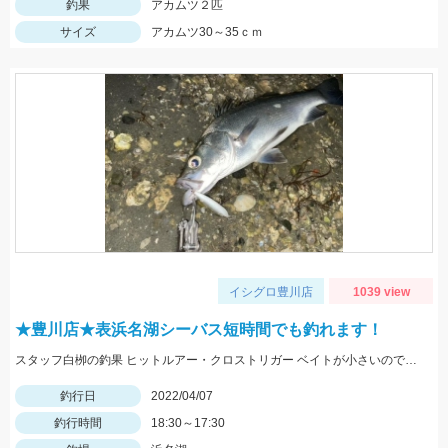
釣果
アカムツ２匹
サイズ
アカムツ30～35ｃｍ
イシグロ豊川店
1039 view
★豊川店★表浜名湖シーバス短時間でも釣れます！
スタッフ白栁の釣果 ヒットルアー・クロストリガー ベイトが小さいのでシルエットが小さいルアーがオススメ！
釣行日
2022/04/07
釣行時間
18:30～17:30