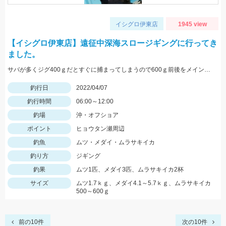
イシグロ伊東店
1945 view
【イシグロ伊東店】遠征中深海スロージギングに行ってき
ました。
サバが多くジグ400ｇだとすぐに捕まってしまうので600ｇ前後をメインに使いました。
釣行日
2022/04/07
釣行時間
06:00～12:00
釣場
沖・オフショア
ポイント
ヒョウタン瀬周辺
釣魚
ムツ・メダイ・ムラサキイカ
釣り方
ジギング
釣果
ムツ1匹、メダイ3匹、ムラサキイカ2杯
サイズ
ムツ1.7ｋｇ、メダイ4.1～5.7ｋｇ、ムラサキイカ
500～600ｇ
前の10件
次の10件