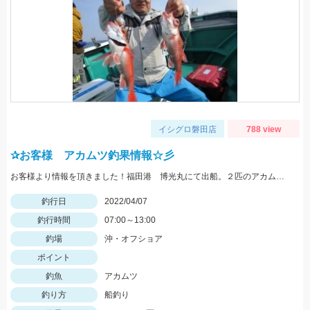
イシグロ磐田店
788 view
✰お客様 アカムツ釣果情報☆彡
お客様より情報を頂きました！福田港 博光丸にて出船。２匹のアカムツをゲット！おめでとうございます♪
釣行日
2022/04/07
釣行時間
07:00～13:00
釣場
沖・オフショア
ポイント
釣魚
アカムツ
釣り方
船釣り