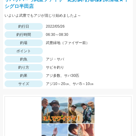
シグロ半田店
いよいよ武豊でもアジが混じり始めましたよ～
釣行日
2022/05/26
釣行時間
06:30～08:30
釣場
武豊緑地（ファイザー前）
ポイント
釣魚
アジ・サバ
釣り方
サビキ釣り
釣果
アジ多数、サバ30匹
サイズ
アジ10～20㎝、サバ5～10㎝