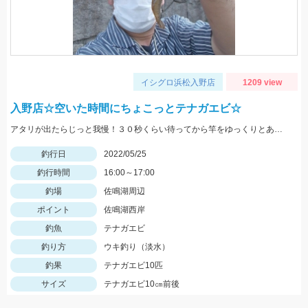
イシグロ浜松入野店
1209 view
入野店☆空いた時間にちょこっとテナガエビ☆
アタリが出たらじっと我慢！３０秒くらい待ってから竿をゆっくりとあげましょう。
釣行日
2022/05/25
釣行時間
16:00～17:00
釣場
佐鳴湖周辺
ポイント
佐鳴湖西岸
釣魚
テナガエビ
釣り方
ウキ釣り（淡水）
釣果
テナガエビ10匹
サイズ
テナガエビ10㎝前後