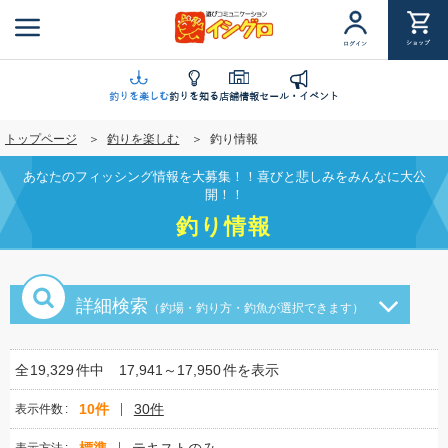
メ
イ
ショップ
ログイン
ン
コ
ン
釣りを楽しむ
釣りを知る
店舗情報
セール・イベント
テ
トップページ
釣りを楽しむ
釣り情報
ン
ツ
あなたのフィッシング情報を大募集！！喜びと悲しみをみんなに大公
に
開！！
移
釣り情報
動
詳細検索
（釣場・釣り方・釣魚が選択できます）
全
19,329
件中
17,941～17,950
件を表示
10件
30件
表示件数