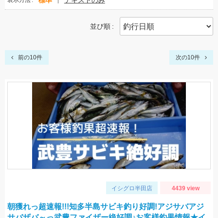
標準
テキストのみ
表示方法
並び順
前の10件
次の10件
イシグロ半田店
4439 view
朝獲れっ超速報!!!知多半島サビキ釣り好調!アジサバアジ
サバザバ～っ武豊ファイザー絶好調♪お客様釣果情報★イ