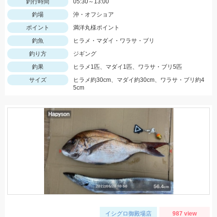
釣行時間
05:30～13:00
釣場
沖・オフショア
ポイント
満洋丸様ポイント
釣魚
ヒラメ・マダイ・ワラサ・ブリ
釣り方
ジギング
釣果
ヒラメ1匹、マダイ1匹、ワラサ・ブリ5匹
サイズ
ヒラメ約30cm、マダイ約30cm、ワラサ・ブリ約4
5cm
イシグロ御殿場店
987 view