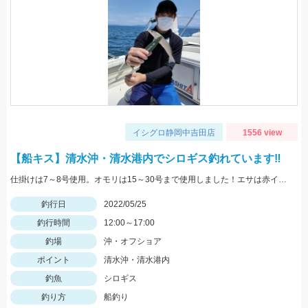
イシグロ静岡中吉田店
1556 view
【船キス】清水沖・清水港内でシロギス釣れています‼
仕掛けは7～8号使用。オモリは15～30号まで使用しました！エサは赤イソメがオススメです！
釣行日
2022/05/25
釣行時間
12:00～17:00
釣場
沖・オフショア
ポイント
清水沖・清水港内
釣魚
シロギス
釣り方
船釣り