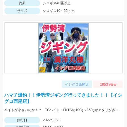
釣果
シロギス40匹以上
サイズ
シロギス10～22ｃｍ
イシグロ西尾店
1853 view
ハマチ爆釣！！伊勢湾ジギング行ってきました！！【イシ
グロ西尾店】
ベイトが小さいのか！？ TGベイト・FKTGの100g～150gがアタリが多かったです！！
釣行日
2022/05/25