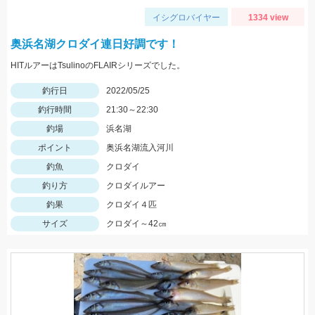
イシグロバイヤー
1334 view
奥浜名湖クロダイ連日好調です！
HITルアーはTsulinoのFLAIRシリーズでした。
釣行日
2022/05/25
釣行時間
21:30～22:30
釣場
浜名湖
ポイント
奥浜名湖流入河川
釣魚
クロダイ
釣り方
クロダイルアー
釣果
クロダイ４匹
サイズ
クロダイ～42㎝