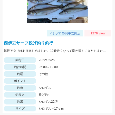
イシグロ静岡中吉田店
1279 view
西伊豆サーフ投げ釣り釣行
毎投アタリはあり楽しめました。12時近くなって潮が満ちてきたらまた食い良くなりましたが、エサ切れで終了しました。エサは赤イソメでした。
釣行日
2022/05/25
釣行時間
06:00～12:00
釣場
その他
ポイント
釣魚
シロギス
釣り方
投げ釣り
釣果
シロギス22匹
サイズ
シロギス～17ｃｍ