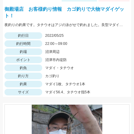
御殿場店 お客様釣り情報 カゴ釣りで大物マダイゲッ
ト！
夜釣りの釣果です。タチウオはアジの泳がせで釣れました。良型マダイおめでとうございます。
釣行日
2022/05/25
釣行時間
22:00～09:00
釣場
沼津周辺
ポイント
沼津市内堤防
釣魚
マダイ・タチウオ
釣り方
カゴ釣り
釣果
マダイ1枚、タチウオ1本
サイズ
マダイ56.4、タチウオ指5本