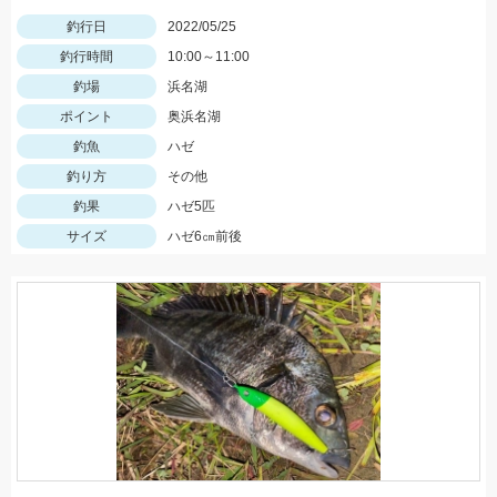
釣行日
2022/05/25
釣行時間
10:00～11:00
釣場
浜名湖
ポイント
奥浜名湖
釣魚
ハゼ
釣り方
その他
釣果
ハゼ5匹
サイズ
ハゼ6㎝前後