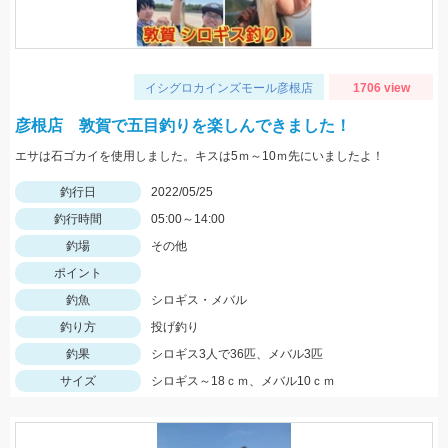
イシグロカインズモール彦根店
1706 view
彦根店 敦賀で五目釣りを楽しんできました！
エサは石ゴカイを使用しました。キスは5ｍ～10ｍ先にいましたよ！
釣行日
2022/05/25
釣行時間
05:00～14:00
釣場
その他
ポイント
釣魚
シロギス・メバル
釣り方
投げ釣り
釣果
シロギス3人で36匹、メバル3匹
サイズ
シロギス～18ｃｍ、メバル10ｃｍ