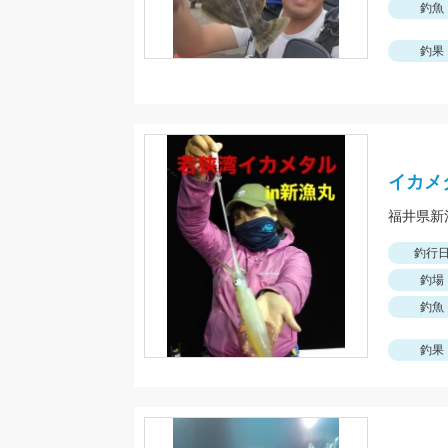
釣魚
釣果
イカメ
釣行
釣場
釣魚
釣果