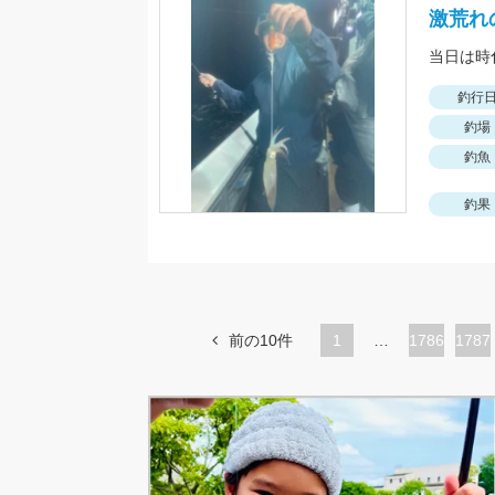
激荒れ
釣行
釣場
釣魚
釣果
前の10件
1
…
ペ
1786
ペ
1787
ー
ー
ジ
ジ