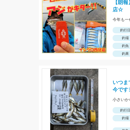
【朗報
店☆
今年も一
釣行
釣場
釣魚
釣果
いつま
今です
釣行
釣場