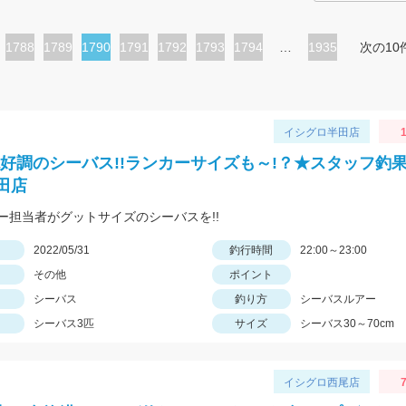
ペ
1788
ペ
1789
カ
1790
ペ
1791
ペ
1792
ペ
1793
ペ
1794
…
1935
次の10
ー
ー
レ
ー
ー
ー
ー
ジ
ジ
ン
ジ
ジ
ジ
ジ
ト
イシグロ半田店
1
ペ
絶好調のシーバス!!ランカーサイズも～!？★スタッフ釣果!
ー
田店
ジ
ー担当者がグットサイズのシーバスを!!
日
2022/05/31
釣行時間
22:00～23:00
その他
ポイント
シーバス
釣り方
シーバスルアー
シーバス3匹
サイズ
シーバス30～70cm
イシグロ西尾店
7