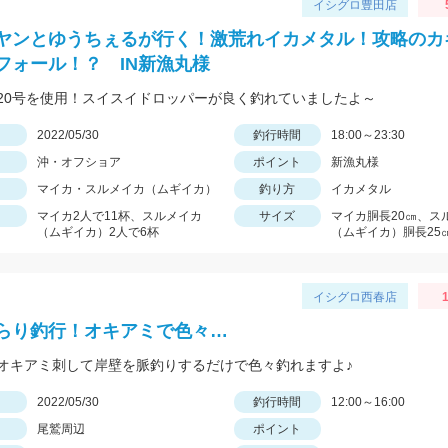
イシグロ豊田店
ヤンとゆうちぇるが行く！激荒れイカメタル！攻略のカ
フォール！？ IN新漁丸様
20号を使用！スイスイドロッパーが良く釣れていましたよ～
日
2022/05/30
釣行時間
18:00～23:30
沖・オフショア
ポイント
新漁丸様
マイカ・スルメイカ（ムギイカ）
釣り方
イカメタル
マイカ2人で11杯、スルメイカ
サイズ
マイカ胴長20㎝、ス
（ムギイカ）2人で6杯
（ムギイカ）胴長25
イシグロ西春店
1
らり釣行！オキアミで色々…
オキアミ刺して岸壁を脈釣りするだけで色々釣れますよ♪
日
2022/05/30
釣行時間
12:00～16:00
尾鷲周辺
ポイント