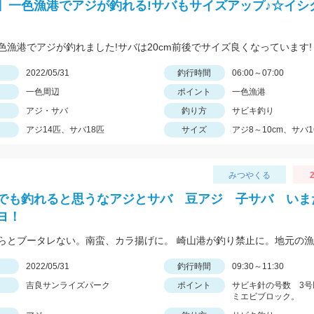
】一色漁港でアジが釣れる!サバもサイズアップ♪☆イシ
色漁港でアジが釣れました!サバは20cm前後でサイズ良くなっています!
日
2022/05/31
釣行時間
06:00～07:00
一色周辺
ポイント
一色漁港
アジ・サバ
釣り方
サビキ釣り
アジ14匹、サバ18匹
サイズ
アジ8～10cm、サバ1
みつやくる
2
でも釣れると思うなアジとサバ 豆アジ 子サバ いま
ヨ！
日
2022/05/31
釣行時間
09:30～11:30
吉良サンライズパーク
ポイント
サビキ針の号数 3号
ミエビブロック。