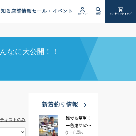
を知る
店舗情報
セール・イベント
ログイン
検索
オンラインショップ
んなに大公開！！
新着釣り情報
誰でも簡単！
テキストのみ
一色港サビキ
一色周辺
＆ちょい投げ