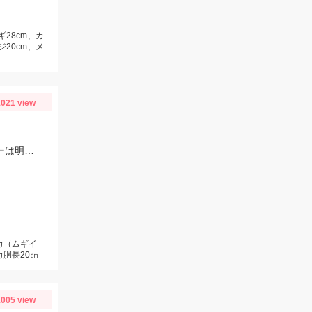
ギ28cm、カ
ジ20cm、メ
021 view
福井県新漁丸様でイカメタル♪潮が早かったのでスッテは20～25号を使用。カラーは明るめが良かったです。
カ（ムギイ
カ胴長20㎝
005 view