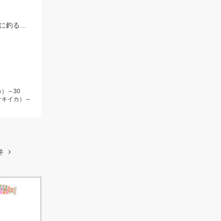
当日は時化でなかなかテクニカルでしたが、コロコロスッテ20号でコンスタントに釣る事が出来ました！
）～30
サキイカ）～
件