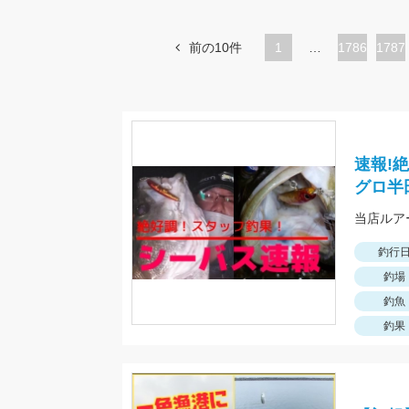
前の10件
1
…
ペ
1786
ペ
1787
ー
ー
ジ
ジ
速報!
グロ半
当店ルア
釣行
釣場
釣魚
釣果