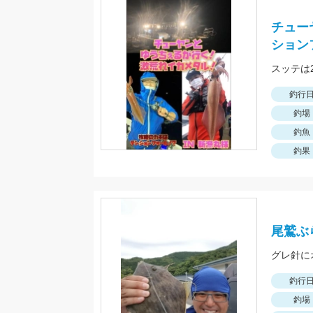
チュー
ション
スッテは
釣行
釣場
釣魚
釣果
尾鷲ぶ
グレ針に
釣行
釣場