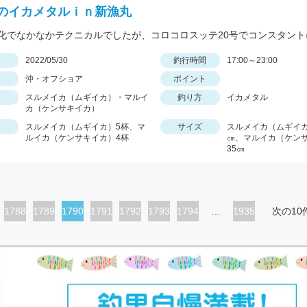
のイカメタルｉｎ新漁丸
日
2022/05/30
釣行時間
17:00～23:00
沖・オフショア
ポイント
スルメイカ（ムギイカ）・マルイ
釣り方
イカメタル
カ（ケンサキイカ）
スルメイカ（ムギイカ）5杯、マ
サイズ
スルメイカ（ムギイカ
ルイカ（ケンサキイカ）4杯
㎝、マルイカ（ケン
35㎝
ペ
1788
ペ
1789
カ
1790
ペ
1791
ペ
1792
ペ
1793
ペ
1794
…
1935
次の10
ー
ー
レ
ー
ー
ー
ー
ジ
ジ
ン
ジ
ジ
ジ
ジ
ト
ペ