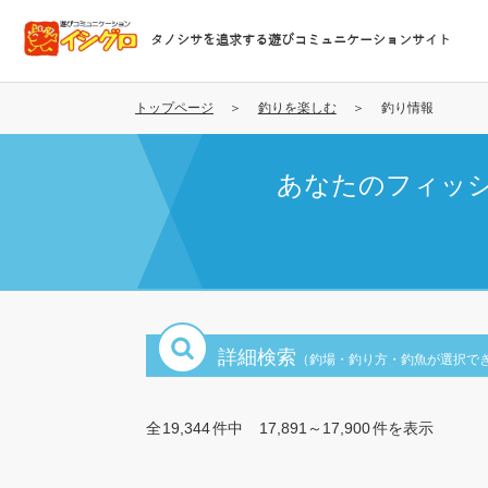
メ
イ
タノシサを追求する遊びコミュニケーションサイト
ン
コ
ン
トップページ
釣りを楽しむ
釣り情報
テ
ン
あなたのフィッ
ツ
に
移
動
詳細検索
（釣場・釣り方・釣魚が選択で
全
19,344
件中
17,891～17,900
件を表示