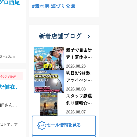
グロ西尾
#清水港 海づり公園
新着店舗ブログ
親子で自由研
6～20cm
究！夏休みに
釣りデビュー
2026.08.23
明日8/9は激
460 view
アツイベント
だ健在、
日！！！～オ
2026.08.08
ーダー偏光グ
スタッフ厳選
ラス受注会～
釣り情報☆彡
小さいからとブータレない。南蛮、カラ揚げに。 崎山港が釣り禁止に。地元の漁師さんの言、最低限のマナーは守りましょう
連休は何釣り
2026.08.07
に行こう
以下で。ア
セール情報を見る
♪【イシグロ
西尾店】