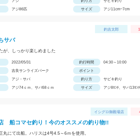
アジ
釣り方
サビキ釣り
アジ86匹
サイズ
アジ11cm~7cm
釣吉太郎
1
ちサバ
たが、しっかり楽しめました
日
2022/05/31
釣行時間
04:30～10:00
吉良サンライズパーク
ポイント
アジ・サバ
釣り方
サビキ釣り
アジ74ｃｍ、サバ68ｃｍ
サイズ
アジ8ｾﾝﾁ、サバ13ｾﾝﾁ
イシグロ御殿場店
店 船コマセ釣り！今のオススメの釣り物!!
正丸にて出船。ハリスは4号4.5～6ｍを使用。