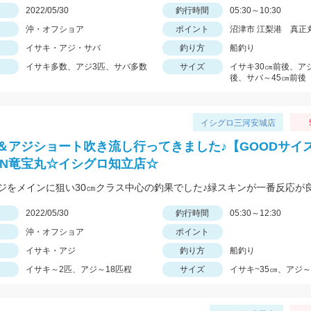
日
2022/05/30
釣行時間
05:30～10:30
沖・オフショア
ポイント
沼津市 江梨港 真正
イサキ・アジ・サバ
釣り方
船釣り
イサキ多数、アジ3匹、サバ多数
サイズ
イサキ30㎝前後、アジ
後、サバ～45㎝前後
イシグロ三河安城店
＆アジショート吹き流し行ってきました♪【GOODサイ
IN竜宝丸☆イシグロ知立店☆
日
2022/05/30
釣行時間
05:30～12:30
沖・オフショア
ポイント
イサキ・アジ
釣り方
船釣り
イサキ～2匹、アジ～18匹程
サイズ
イサキ~35㎝、アジ～