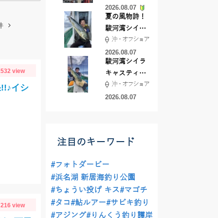
2026.08.07
夏の風物詩！
件
駿河湾シイラ
沖・オフショア
キャスティン
グ行ってきま
2026.08.07
駿河湾シイラ
した！！
532 view
キャスティン
沖・オフショア
グ行ってきま
!♪イシ
した！
2026.08.07
注目のキーワード
#フォトダービー
#浜名湖 新居海釣り公園
#ちょうい投げ キス
#マゴチ
#タコ
#鮎ルアー
#サビキ釣り
216 view
#アジング
#りんくう釣り護岸