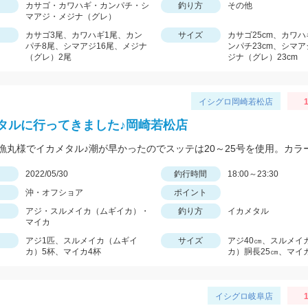
カサゴ・カワハギ・カンパチ・シ
釣り方
その他
マアジ・メジナ（グレ）
カサゴ3尾、カワハギ1尾、カン
サイズ
カサゴ25cm、カワハ
パチ8尾、シマアジ16尾、メジナ
ンパチ23cm、シマア
（グレ）2尾
ジナ（グレ）23cm
イシグロ岡崎若松店
1
タルに行ってきました♪岡崎若松店
日
2022/05/30
釣行時間
18:00～23:30
沖・オフショア
ポイント
アジ・スルメイカ（ムギイカ）・
釣り方
イカメタル
マイカ
アジ1匹、スルメイカ（ムギイ
サイズ
アジ40㎝、スルメイ
カ）5杯、マイカ4杯
カ）胴長25㎝、マイ
イシグロ岐阜店
1