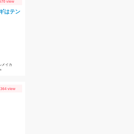
570 view
ギはテン
ルメイカ
㎝
364 view