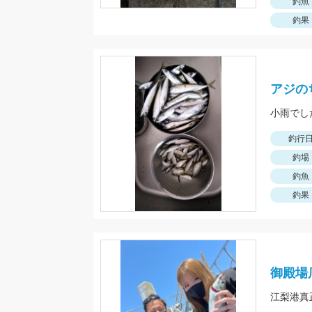
釣魚
釣果
アジの
小雨でし
釣行
釣場
釣魚
釣果
御殿場
江梨港真