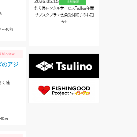
2026.05.15
店舗情報
釣り具レンタルサービスTsulikali 年間
丸
サブスクプラン会員受付終了のお知
らせ
～40前
538 view
ズのアジ
当日はアジをメインに狙い30㎝クラス中心の釣果でした♪緑スキンが一番反応が良く連掛けもありましたよ♪
40㎝