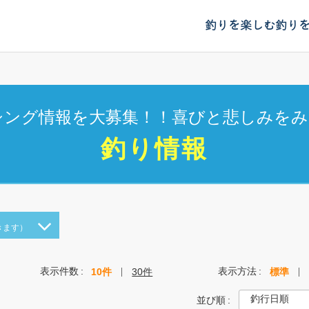
釣りを楽しむ
釣り
シング情報を大募集！！喜びと悲しみをみ
釣り情報
きます）
表示件数
表示方法
10件
30件
標準
並び順