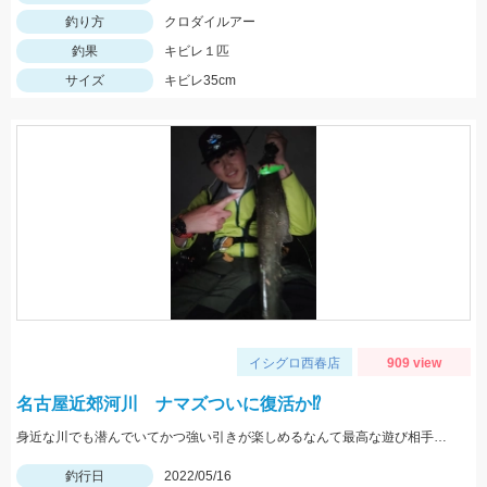
釣り方
クロダイルアー
釣果
キビレ１匹
サイズ
キビレ35cm
イシグロ西春店
909 view
名古屋近郊河川 ナマズついに復活か⁉
身近な川でも潜んでいてかつ強い引きが楽しめるなんて最高な遊び相手です！
釣行日
2022/05/16