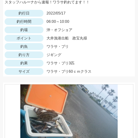
スタッフハルーナから速報！ワラサ釣れてます！！
釣行日
2022/05/17
釣行時間
06:00～10:00
釣場
沖・オフショア
ポイント
大井漁港出船 政宝丸様
釣魚
ワラサ・ブリ
釣り方
ジギング
釣果
ワラサ・ブリ3匹
サイズ
ワラサ・ブリ60ｃｍクラス