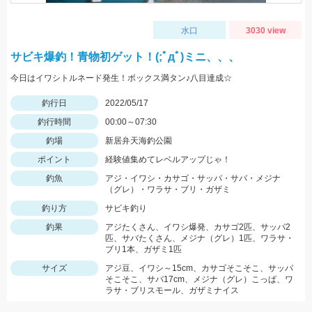
水口
3030 view
サビキ爆釣！青物初ゲット！(;ﾟдﾟ)ミニ、、、
今日はイワシトルネード発生！ボックス満タン♪八目達成☆
釣行日
2022/05/17
釣行時間
00:00～07:30
釣場
新居弁天海釣公園
ポイント
経験値集めてレベルアップじゃ！
釣魚
アジ・イワシ・カサゴ・サッパ・サバ・メジナ
（グレ）・ワラサ・ブリ・ガザミ
釣り方
サビキ釣り
釣果
アジたくさん、イワシ爆発、カサゴ2匹、サッパ2
匹、サバたくさん、メジナ（グレ）1匹、ワラサ・
ブリ1本、ガザミ1匹
サイズ
アジ豆、イワシ～15cm、カサゴそこそこ、サッパ
そこそこ、サバ17cm、メジナ（グレ）こっぱ、ワ
ラサ・ブリスモール、ガザミナイス