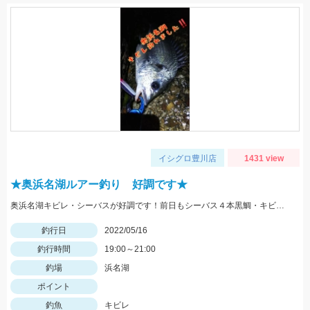
イシグロ豊川店
1431 view
★奥浜名湖ルアー釣り 好調です★
奥浜名湖キビレ・シーバスが好調です！前日もシーバス４本黒鯛・キビレ２本と釣果がありました！
釣行日
2022/05/16
釣行時間
19:00～21:00
釣場
浜名湖
ポイント
釣魚
キビレ