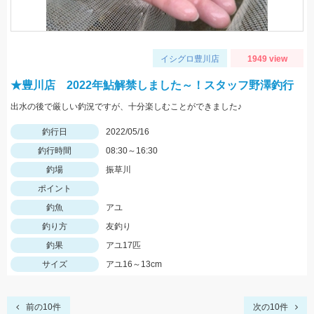
イシグロ豊川店
1949 view
★豊川店 2022年鮎解禁しました～！スタッフ野澤釣行
出水の後で厳しい釣況ですが、十分楽しむことができました♪
釣行日
2022/05/16
釣行時間
08:30～16:30
釣場
振草川
ポイント
釣魚
アユ
釣り方
友釣り
釣果
アユ17匹
サイズ
アユ16～13cm
前の10件
次の10件