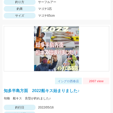
釣り方
サーフルアー
釣果
マゴチ1匹
サイズ
マゴチ65cm
イシグロ西春店
2007 view
知多半島方面 2022船キス始まりました♪
旬物 船キス 良型が釣れました♪
釣行日
2022/05/16