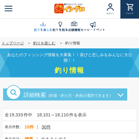
メ
イ
ショップ
ログイン
ン
コ
ン
釣りを楽しむ
釣りを知る
店舗情報
セール・イベント
テ
トップページ
釣りを楽しむ
釣り情報
ン
ツ
あなたのフィッシング情報を大募集！！喜びと悲しみをみんなに大公
に
開！！
移
釣り情報
動
詳細検索
（釣場・釣り方・釣魚が選択できます）
全
19,333
件中
18,101～18,110
件を表示
10件
30件
表示件数