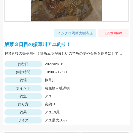
イシグロ岡崎大樹寺店
1779 view
解禁３日目の振草川アユ釣り！
解禁直後の振草川へ！場所ムラが激しいので魚の姿や石色を参考にして入川しましょう。大樹寺店スタッフ岩崎釣行
釣行日
2022/05/16
釣行時間
10:00～17:30
釣場
振草川
ポイント
農免橋～桃源橋
釣魚
アユ
釣り方
友釣り
釣果
アユ19尾
サイズ
アユ最大16㎝