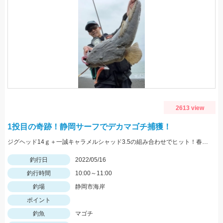
2613 view
1投目の奇跡！静岡サーフでデカマゴチ捕獲！
ジグヘッド14ｇ＋一誠キャラメルシャッド3.5の組み合わせでヒット！春の駿河湾サーフはマゴチ、ヒラメ、マダイ、青物など魚種が超豊富！
釣行日
2022/05/16
釣行時間
10:00～11:00
釣場
静岡市海岸
ポイント
釣魚
マゴチ