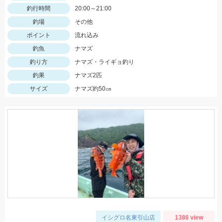
釣行時間
20:00～21:00
釣場
その他
ポイント
流れ込み
釣魚
ナマズ
釣り方
ナマズ・ライギョ釣り
釣果
ナマズ2匹
サイズ
ナマズ約50㎝
イシグロ名東引山店
1386 view