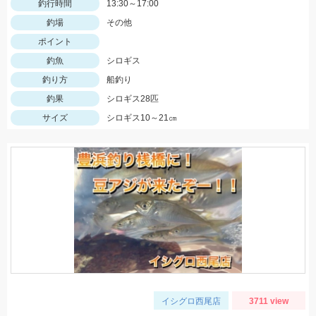
釣行時間
13:30～17:00
釣場
その他
ポイント
釣魚
シロギス
釣り方
船釣り
釣果
シロギス28匹
サイズ
シロギス10～21㎝
イシグロ西尾店
3711 view