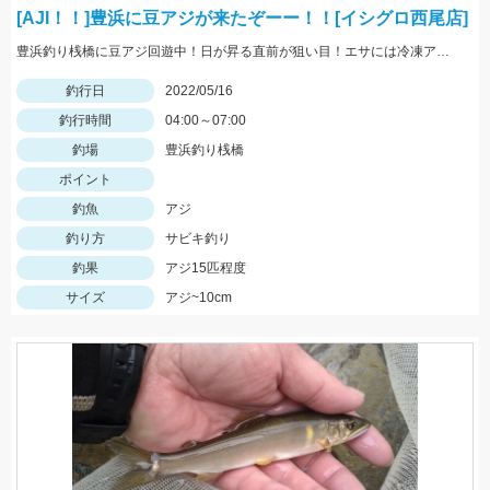
[AJI！！]豊浜に豆アジが来たぞーー！！[イシグロ西尾店]
豊浜釣り桟橋に豆アジ回遊中！日が昇る直前が狙い目！エサには冷凍アミエビ＆王道アジを使用しました！
釣行日
2022/05/16
釣行時間
04:00～07:00
釣場
豊浜釣り桟橋
ポイント
釣魚
アジ
釣り方
サビキ釣り
釣果
アジ15匹程度
サイズ
アジ~10cm