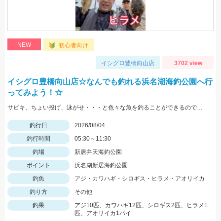
NEW
初心者向け
イシグロ豊橋向山店
3702 view
イシグロ豊橋向山店☆なんでも釣れる浜名湖海釣公園へ行
ってみよう！☆
サビキ、ちょい投げ、泳がせ・・・と色々な魚を釣ることができるので仕掛けも何種類か用意していけば楽しむことができますよ！
釣行日
2026/08/04
釣行時間
05:30～11:30
釣場
新居弁天海釣公園
ポイント
浜名湖新居海釣公園
釣魚
アジ・カワハギ・シロギス・ヒラメ・アオリイカ
釣り方
その他
釣果
アジ10匹、カワハギ12匹、シロギス2匹、ヒラメ1
匹、アオリイカ1パイ