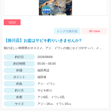
NEW
イシグロ掛川店
80 view
【掛川店】お盆はサビキ釣りいきませんか?
朝の涼しい時間帯がオススメ。アジ、イワシの他にセイゴやサッパ、メッキなども。仕掛けは『Tsulinoママカリ4号、ケイムラスキン4号』でOK。餌付け器で針にエサを付ければアタリはかなり増えますよ♪
釣行日
2026/08/06
釣行時間
05:00～06:00
釣場
福田周辺
ポイント
福田港
釣魚
アジ・イワシ
釣り方
サビキ釣り
釣果
アジ6匹、イワシ1匹
サイズ
アジ～18㎝、イワシ16㎝