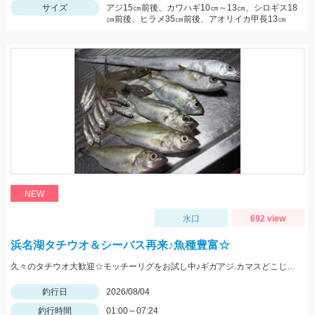
サイズ
アジ15㎝前後、カワハギ10㎝～13㎝、シロギス18
㎝前後、ヒラメ35㎝前後、アオリイカ甲長13㎝
NEW
水口
692 view
浜名湖タチウオ＆シーバス再来♪魚種豊富☆
久々のタチウオ大歓迎☆モッチーリグをお試し中♪ギガアジ.カマスどこじゃ？
釣行日
2026/08/04
釣行時間
01:00～07:24