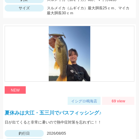
サイズ
スルメイカ（ムギイカ）最大胴長25ｃｍ、マイカ
最大胴長30ｃｍ
NEW
イシグロ鳴海店
69 view
夏休みは大江・五三川でバスフィッシング♪
日が出てくると非常に暑いので熱中症対策を忘れずに！！
釣行日
2026/08/05