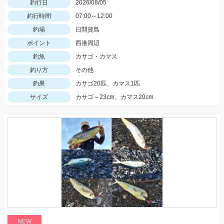
釣行日
2026/08/05
釣行時間
07:00～12:00
釣場
日間賀島
ポイント
西港周辺
釣魚
カサゴ・カマス
釣り方
その他
釣果
カサゴ20匹、カマス1匹
サイズ
カサゴ～23cm、カマス20cm
NEW