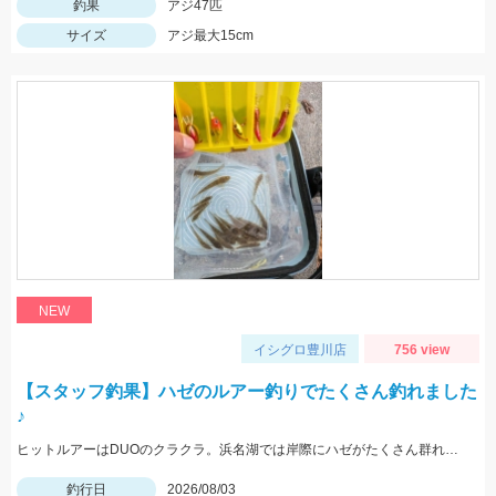
釣果
アジ47匹
サイズ
アジ最大15cm
NEW
イシグロ豊川店
756 view
【スタッフ釣果】ハゼのルアー釣りでたくさん釣れました
♪
ヒットルアーはDUOのクラクラ。浜名湖では岸際にハゼがたくさん群れているのが見えます。ハゼ用のルアーを底に当てながらゆっくり巻くだけ！ハゼがたくさんアタックしてきて面白いです。
釣行日
2026/08/03