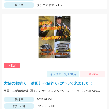
サイズ
タチウオ最大121㎝
NEW
イシグロ三河安城店
68 view
大鮎の数釣り！益田川へ鮎釣りに行って来ました！
益田川の鮎は依然好調！このサイズになるといろいろトラブルが出るので仕掛けは太めがおすすめです！針は7.5号～８号！三河安城店岩崎釣行
釣行日
2026/08/04
釣行時間
09:30～17:00