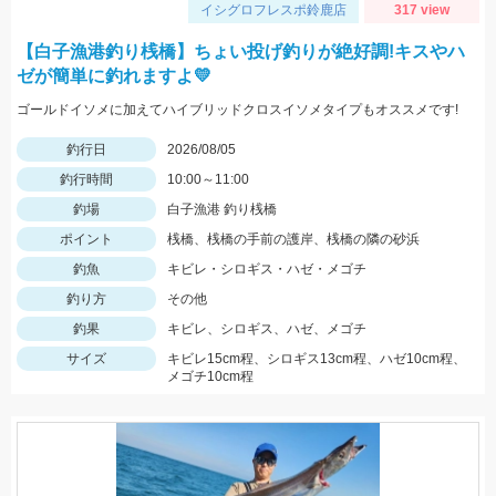
イシグロフレスポ鈴鹿店
317 view
【白子漁港釣り桟橋】ちょい投げ釣りが絶好調!キスやハ
ゼが簡単に釣れますよ💛
ゴールドイソメに加えてハイブリッドクロスイソメタイプもオススメです!
釣行日
2026/08/05
釣行時間
10:00～11:00
釣場
白子漁港 釣り桟橋
ポイント
桟橋、桟橋の手前の護岸、桟橋の隣の砂浜
釣魚
キビレ・シロギス・ハゼ・メゴチ
釣り方
その他
釣果
キビレ、シロギス、ハゼ、メゴチ
サイズ
キビレ15cm程、シロギス13cm程、ハゼ10cm程、
メゴチ10cm程