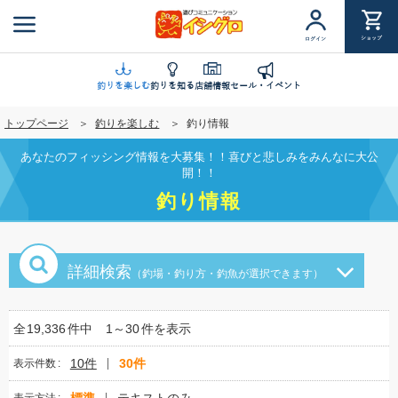
メ
イ
ショップ
ログイン
ン
コ
ン
釣りを楽しむ
釣りを知る
店舗情報
セール・イベント
テ
トップページ
釣りを楽しむ
釣り情報
ン
ツ
あなたのフィッシング情報を大募集！！喜びと悲しみをみんなに大公
に
開！！
移
釣り情報
動
詳細検索
（釣場・釣り方・釣魚が選択できます）
全
19,336
件中
1～30
件を表示
10件
30件
表示件数