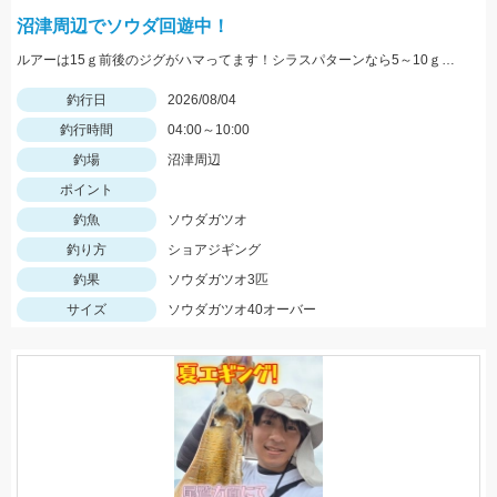
沼津周辺でソウダ回遊中！
ルアーは15ｇ前後のジグがハマってます！シラスパターンなら5～10ｇのジグが強いです！ＳＬＳで狙うのがおすすめ！
釣行日
2026/08/04
釣行時間
04:00～10:00
釣場
沼津周辺
ポイント
釣魚
ソウダガツオ
釣り方
ショアジギング
釣果
ソウダガツオ3匹
サイズ
ソウダガツオ40オーバー