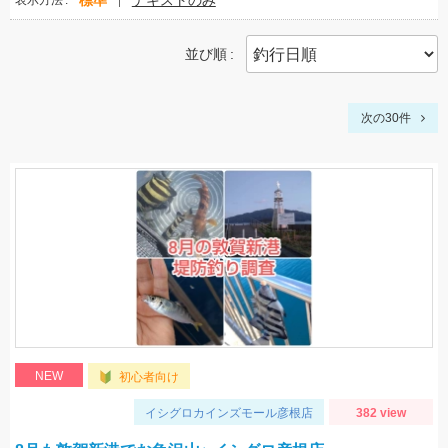
標準
テキストのみ
表示方法
並び順
次の30件
NEW
初心者向け
イシグロカインズモール彦根店
382 view