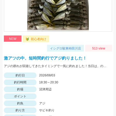
NEW
初心者向け
イシグロ駿東柿田川店
513 view
激アツの中、短時間釣行でアジ釣りました！
アジの群れが回遊してきたタイミングで一気に釣れました！当日は、のべ竿と豆アジマッチ・スピード餌つけ器仕掛・生アミエビなどを使用しました。
釣行日
2026/08/03
釣行時間
18:30～20:30
釣場
沼津周辺
ポイント
釣魚
アジ
釣り方
サビキ釣り