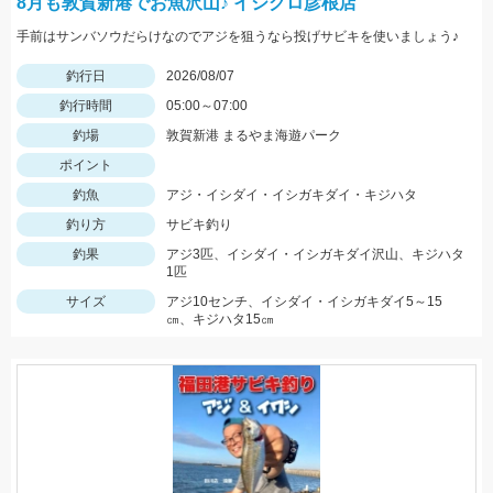
8月も敦賀新港でお魚沢山♪ イシグロ彦根店
手前はサンバソウだらけなのでアジを狙うなら投げサビキを使いましょう♪
釣行日
2026/08/07
釣行時間
05:00～07:00
釣場
敦賀新港 まるやま海遊パーク
ポイント
釣魚
アジ・イシダイ・イシガキダイ・キジハタ
釣り方
サビキ釣り
釣果
アジ3匹、イシダイ・イシガキダイ沢山、キジハタ
1匹
サイズ
アジ10センチ、イシダイ・イシガキダイ5～15
㎝、キジハタ15㎝