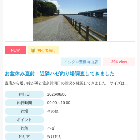
NEW
初心者向け
イシグロ豊橋向山店
294 view
お盆休み直前 近隣ハゼ釣り場調査してきました
当店から近い緑が浜と佐奈川河口の状況を確認してきました サイズはまだ小さめ 針サイズは6号がよさそうです
釣行日
2026/08/06
釣行時間
09:00～10:00
釣場
その他
ポイント
釣魚
ハゼ
釣り方
投げ釣り