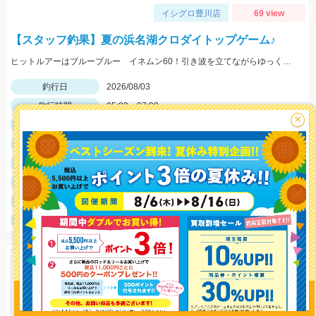
イシグロ豊川店
69 view
【スタッフ釣果】夏の浜名湖クロダイトップゲーム♪
ヒットルアーはブルーブルー イネムン60！引き波を立てながらゆっくり水面をタダ巻き。単発でしたがバシュッと気持ちよくバイトが出ました☆
釣行日
2026/08/03
釣行時間
05:00～07:00
×
釣場
浜名湖
ポイント
やはり朝マズメはチャンスタイム！
釣魚
クロダイ
釣り方
クロダイルアー
釣果
クロダイ１匹
サイズ
クロダイ25ｃｍ
釣り情報を
投稿する