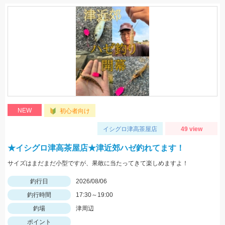
NEW
初心者向け
イシグロ津高茶屋店
49 view
★イシグロ津高茶屋店★津近郊ハゼ釣れてます！
サイズはまだまだ小型ですが、果敢に当たってきて楽しめますよ！
釣行日
2026/08/06
釣行時間
17:30～19:00
釣場
津周辺
ポイント