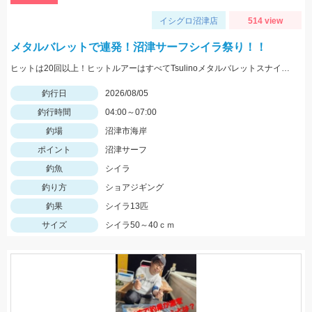
イシグロ沼津店
514 view
メタルバレットで連発！沼津サーフシイラ祭り！！
ヒットは20回以上！ヒットルアーはすべてTsulinoメタルバレットスナイパー40ｇでした。
釣行日
2026/08/05
釣行時間
04:00～07:00
釣場
沼津市海岸
ポイント
沼津サーフ
釣魚
シイラ
釣り方
ショアジギング
釣果
シイラ13匹
サイズ
シイラ50～40ｃｍ