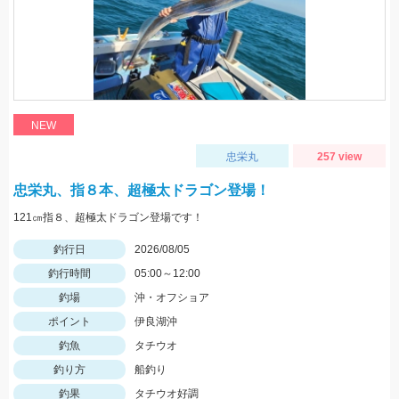
NEW
忠栄丸
257 view
忠栄丸、指８本、超極太ドラゴン登場！
121㎝指８、超極太ドラゴン登場です！
釣行日
2026/08/05
釣行時間
05:00～12:00
釣場
沖・オフショア
ポイント
伊良湖沖
釣魚
タチウオ
釣り方
船釣り
釣果
タチウオ好調