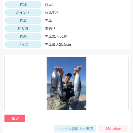
釣場
益田川
ポイント
萩原地区
釣魚
アユ
釣り方
友釣り
釣果
アユ31～51尾
サイズ
アユ最大25.5cm
NEW
イシグロ静岡中吉田店
801 view