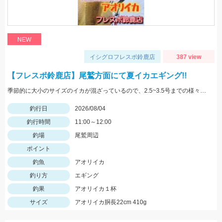
NEW
イシグロフレスポ鈴鹿店
387 view
【フレスポ鈴鹿店】尾鷲方面にて夏イカエギング!!
季節的に大小のサイズのイカが混ざっているので、2.5~3.5号までの様々なサイズを持っていきましょう!!
釣行日
2026/08/04
釣行時間
11:00～12:00
釣場
尾鷲周辺
ポイント
釣魚
アオリイカ
釣り方
エギング
釣果
アオリイカ１杯
サイズ
アオリイカ胴長22cm 410g