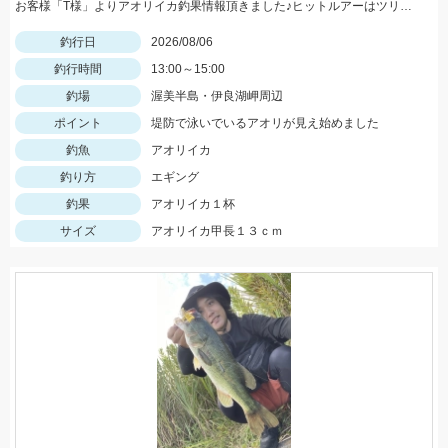
お客様「T様」よりアオリイカ釣果情報頂きました♪ヒットルアーはツリノTHEエギの２．５サイズ。5杯ほど泳いでいるイカも目撃、バラシもあったそうです。今後は三河湾内にもどんどん入ってきそうですね！
釣行日
2026/08/06
釣行時間
13:00～15:00
釣場
渥美半島・伊良湖岬周辺
ポイント
堤防で泳いでいるアオリが見え始めました
釣魚
アオリイカ
釣り方
エギング
釣果
アオリイカ１杯
サイズ
アオリイカ甲長１３ｃｍ