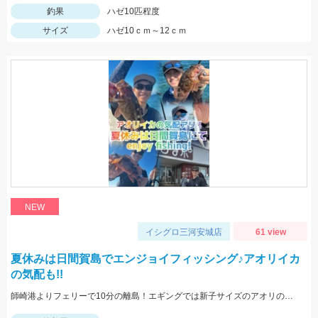
釣果
ハゼ10匹程度
サイズ
ハゼ10ｃｍ～12ｃｍ
NEW
イシグロ三河安城店
61 view
夏休みは日間賀島でエンジョイフィッシング♪アオリイカ
の気配も!!
師崎港よりフェリーで10分の離島！エギングでは新子サイズのアオリのチェイス多数！ロックフィッシュは足元を10ｇの根魚玉で狙うと効果的♪カバスキャでも釣果あり！