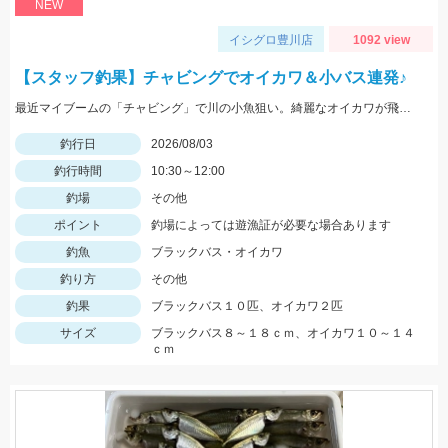
NEW
イシグロ豊川店
1092 view
【スタッフ釣果】チャビングでオイカワ＆小バス連発♪
最近マイブームの「チャビング」で川の小魚狙い。綺麗なオイカワが飛び出しました♪途中からはブラックバスの子供がスプーンやスピナーに連続ヒットしてきました。
釣行日
2026/08/03
釣行時間
10:30～12:00
釣場
その他
ポイント
釣場によっては遊漁証が必要な場合あります
釣魚
ブラックバス・オイカワ
釣り方
その他
釣果
ブラックバス１０匹、オイカワ２匹
サイズ
ブラックバス８～１８ｃｍ、オイカワ１０～１４
ｃｍ