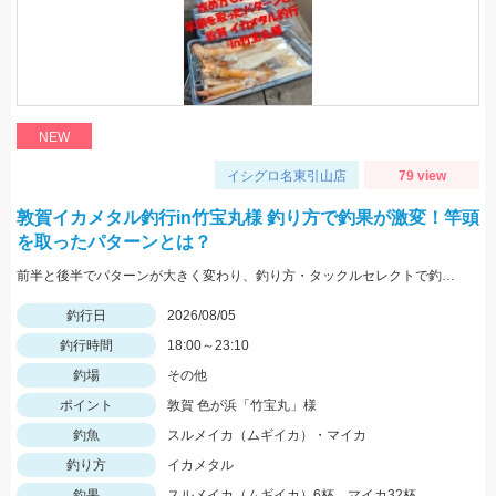
NEW
イシグロ名東引山店
79 view
敦賀イカメタル釣行in竹宝丸様 釣り方で釣果が激変！竿頭
を取ったパターンとは？
前半と後半でパターンが大きく変わり、釣り方・タックルセレクトで釣果に差が出た日でした。最近の傾向としてケイムラ系カラーは必須ですので必ず持って行ってください。
釣行日
2026/08/05
釣行時間
18:00～23:10
釣場
その他
ポイント
敦賀 色が浜「竹宝丸」様
釣魚
スルメイカ（ムギイカ）・マイカ
釣り方
イカメタル
釣果
スルメイカ（ムギイカ）6杯、マイカ32杯