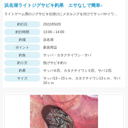
浜名湖ライトジグサビキ釣果 エサなしで簡単♪
ライトゲーム用のジグサビキ仕掛けにメタルジグを付けてサッパやイワシ、コサバなどがお手軽に狙えますよ♪
釣行日
2022/05/20
釣行時間
13:00～14:00
釣場
浜名湖
ポイント
新居周辺
釣魚
サッパ・カタクチイワシ・サバ
釣り方
投げサビキ釣り
釣果
サッパ６匹、カタクチイワシ５匹、サバ２匹
サイズ
サッパ13～15ｃｍ、カタクチイワシ13ｃｍ、サバ
10ｃｍ