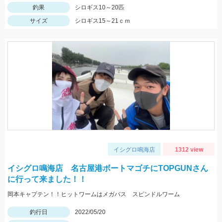
釣果
シロギス10～20匹
サイズ
シロギス15～21ｃｍ
イシグロ鳴海店
1312 view
イシグロ鳴海店 名古屋港ボートマゴチにTOPGUNさん
に行って来ました！！
岡本キャプテン！！ヒットワームはメガバス スピンドルワーム
釣行日
2022/05/20