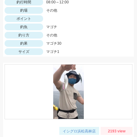
釣行時間
08:00～12:00
釣場
その他
ポイント
釣魚
マゴチ
釣り方
その他
釣果
マゴチ30
サイズ
マゴチ1
イシグロ浜松高林店
2193 view