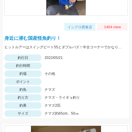
イシグロ西春店
1404 view
身近に潜む国産怪魚釣り！
ヒットルアーはスイングビート55とダブルバズ！中古コーナーでかなりお値打ちとなっております！
釣行日
2022/05/21
釣行時間
釣場
その他
ポイント
釣魚
ナマズ
釣り方
ナマズ・ライギョ釣り
釣果
ナマズ2匹
サイズ
ナマズ約65cm、50㎝