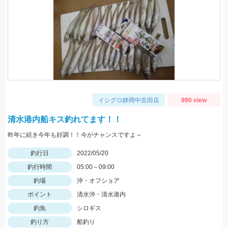
イシグロ静岡中吉田店
990 view
清水港内船キス釣れてます！！
昨年に続き今年も好調！！今がチャンスですよ～
釣行日
2022/05/20
釣行時間
05:00～09:00
釣場
沖・オフショア
ポイント
清水沖・清水港内
釣魚
シロギス
釣り方
船釣り