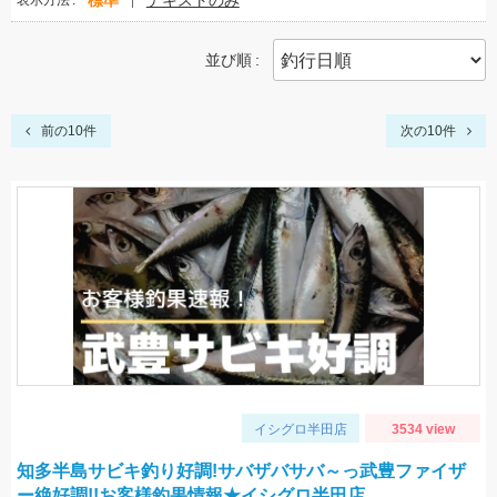
標準
テキストのみ
表示方法
並び順
前の10件
次の10件
イシグロ半田店
3534 view
知多半島サビキ釣り好調!サバザバサバ～っ武豊ファイザ
ー絶好調!!お客様釣果情報★イシグロ半田店