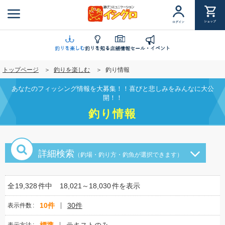
メ
イ
ショップ
ログイン
ン
コ
ン
釣りを楽しむ
釣りを知る
店舗情報
セール・イベント
テ
トップページ
釣りを楽しむ
釣り情報
ン
ツ
あなたのフィッシング情報を大募集！！喜びと悲しみをみんなに大公
に
開！！
移
釣り情報
動
詳細検索
（釣場・釣り方・釣魚が選択できます）
全
19,328
件中
18,021～18,030
件を表示
10件
30件
表示件数