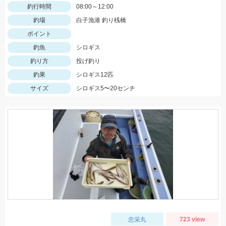
釣行時間
08:00～12:00
釣場
白子漁港 釣り桟橋
ポイント
釣魚
シロギス
釣り方
投げ釣り
釣果
シロギス12匹
サイズ
シロギス5〜20センチ
忠栄丸
723 view