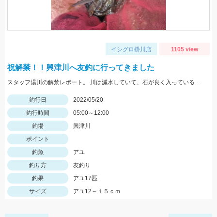
イシグロ掛川店
1105 view
祝解禁！！興津川へ友釣に行ってきました
スタッフ湯川の解禁レポート。 川は減水していて、石が良く入っている波立ちあるポイントがオススメ
釣行日
2022/05/20
釣行時間
05:00～12:00
釣場
興津川
ポイント
釣魚
アユ
釣り方
友釣り
釣果
アユ17匹
サイズ
アユ12～１５ｃｍ