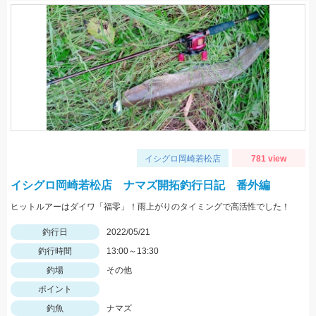
イシグロ岡崎若松店
781 view
イシグロ岡崎若松店 ナマズ開拓釣行日記 番外編
ヒットルアーはダイワ「福零」！雨上がりのタイミングで高活性でした！
釣行日
2022/05/21
釣行時間
13:00～13:30
釣場
その他
ポイント
釣魚
ナマズ