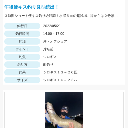
午後便キス釣り良型続出！
３時間ショート便キス釣り絶好調！水深５ mの超浅場、港からは２分ほどの片名前が凄い！午後便キス釣り予約受付中です
釣行日
2022/05/21
釣行時間
14:00～17:00
釣場
沖・オフショア
ポイント
片名前
釣魚
シロギス
釣り方
船釣り
釣果
シロギス１３～２６匹
サイズ
シロギス１６～２３㎝