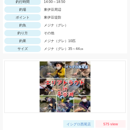
釣行時間
14:00～18:50
釣場
東伊豆周辺
ポイント
東伊豆堤防
釣魚
メジナ（グレ）
釣り方
その他
釣果
メジナ（グレ）10匹
サイズ
メジナ（グレ）35～44㎝
イシグロ西尾店
575 view