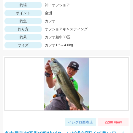
釣場
沖・オフショア
ポイント
金洲
釣魚
カツオ
釣り方
オフショアキャスティング
釣果
カツオ船中30匹
サイズ
カツオ1.5～4.6kg
イシグロ西春店
2280 view