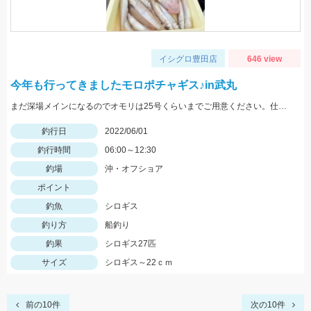
イシグロ豊田店
646 view
今年も行ってきましたモロポチャギス♪in武丸
まだ深場メインになるのでオモリは25号くらいまでご用意ください。仕掛けは8号針でOK
釣行日
2022/06/01
釣行時間
06:00～12:30
釣場
沖・オフショア
ポイント
釣魚
シロギス
釣り方
船釣り
釣果
シロギス27匹
サイズ
シロギス～22ｃｍ
前の10件
次の10件