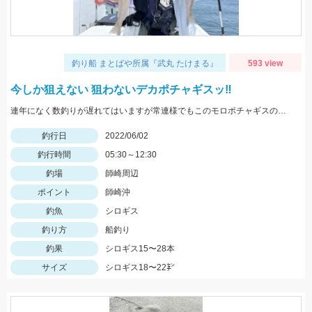
釣り船 まとばや所属『武丸 たけまる』
593 view
今しか狙えない 狙わないデカポチャギスッ‼︎
連年になく数釣りが遅れてはいますが常連様でもこのモロポチャギスのデカさには かなり魅力的みたいですよッ(^-^)♡
釣行日
2022/06/02
釣行時間
05:30～12:30
釣場
師崎周辺
ポイント
師崎沖
釣魚
シロギス
釣り方
船釣り
釣果
シロギス15〜28本
サイズ
シロギス18〜22㌢