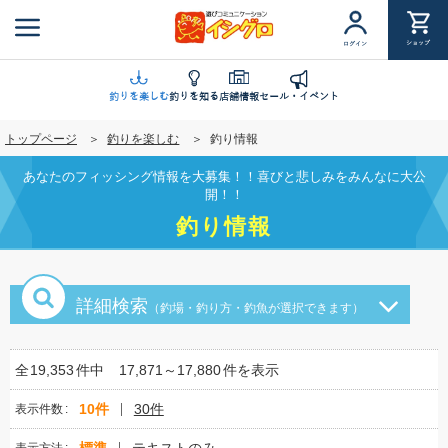
メ
イ
ショップ
ログイン
ン
コ
ン
釣りを楽しむ
釣りを知る
店舗情報
セール・イベント
テ
トップページ
釣りを楽しむ
釣り情報
ン
ツ
あなたのフィッシング情報を大募集！！喜びと悲しみをみんなに大公
に
開！！
移
釣り情報
動
詳細検索
（釣場・釣り方・釣魚が選択できます）
全
19,353
件中
17,871～17,880
件を表示
10件
30件
表示件数