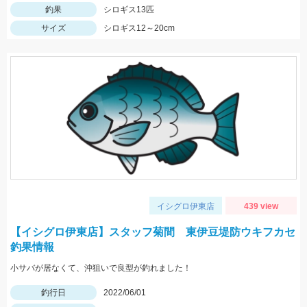
釣果
シロギス13匹
サイズ
シロギス12～20cm
イシグロ伊東店
439 view
【イシグロ伊東店】スタッフ菊間 東伊豆堤防ウキフカセ
釣果情報
小サバが居なくて、沖狙いで良型が釣れました！
釣行日
2022/06/01