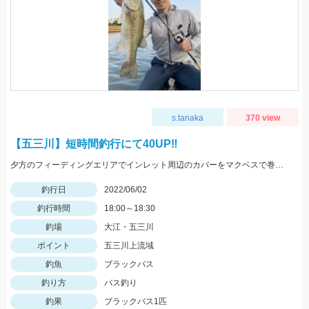
s.tanaka
370 view
【五三川】短時間釣行にて40UP‼︎
夕方のフィーディングエリアでインレット周辺のカバーをマクベスで巻いているとスーッというバキュームバイト‼︎
釣行日
2022/06/02
釣行時間
18:00～18:30
釣場
大江・五三川
ポイント
五三川上流域
釣魚
ブラックバス
釣り方
バス釣り
釣果
ブラックバス1匹