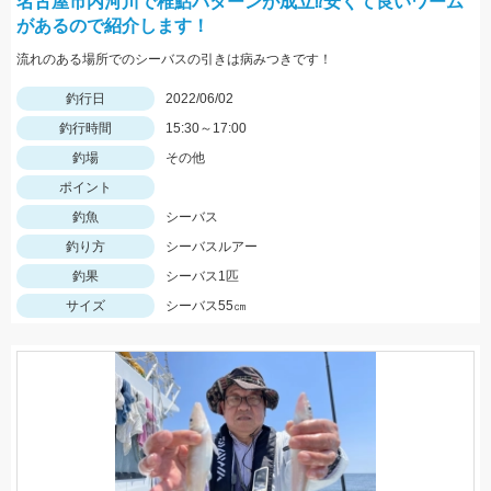
名古屋市内河川で稚鮎パターンが成立⁉安くて良いワーム
があるので紹介します！
流れのある場所でのシーバスの引きは病みつきです！
釣行日
2022/06/02
釣行時間
15:30～17:00
釣場
その他
ポイント
釣魚
シーバス
釣り方
シーバスルアー
釣果
シーバス1匹
サイズ
シーバス55㎝