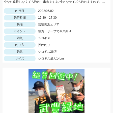
今なら遠投しなくても数釣り出来ますよ♪小さなサイズも釣れますので、針は6号を用意しましょう！
釣行日
2022/06/02
釣行時間
15:30～17:30
釣場
若狭美浜エリア
ポイント
敦賀 サーフでキス釣り
釣魚
シロギス
釣り方
投げ釣り
釣果
シロギス26匹
サイズ
シロギス最大14cm