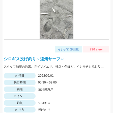
イシグロ磐田店
790 view
シロギス投げ釣り～遠州サーフ～
スタッフ加藤の釣果。赤イソメエサ。投点４色ほど。イシモチも混じりました。
釣行日
2022/06/01
釣行時間
05:30～09:00
釣場
遠州灘海岸
ポイント
釣魚
シロギス
釣り方
投げ釣り