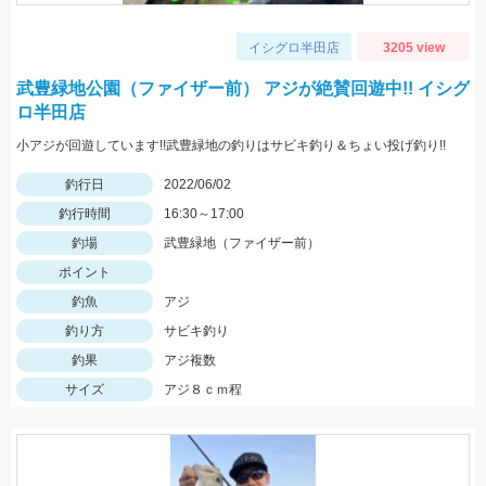
イシグロ半田店
3205 view
武豊緑地公園（ファイザー前） アジが絶賛回遊中!! イシグ
ロ半田店
小アジが回遊しています!!武豊緑地の釣りはサビキ釣り＆ちょい投げ釣り!!
釣行日
2022/06/02
釣行時間
16:30～17:00
釣場
武豊緑地（ファイザー前）
ポイント
釣魚
アジ
釣り方
サビキ釣り
釣果
アジ複数
サイズ
アジ８ｃｍ程