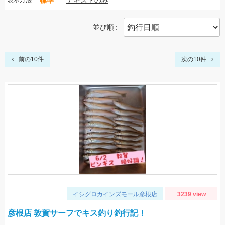
標準
テキストのみ
表示方法
並び順
前の10件
次の10件
イシグロカインズモール彦根店
3239 view
彦根店 敦賀サーフでキス釣り釣行記！