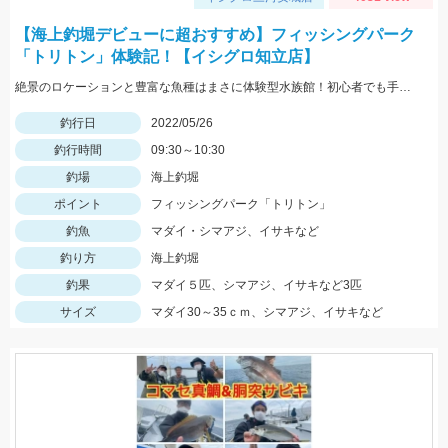
【海上釣堀デビューに超おすすめ】フィッシングパーク
「トリトン」体験記！【イシグロ知立店】
絶景のロケーションと豊富な魚種はまさに体験型水族館！初心者でも手軽に釣れますよ！
釣行日
2022/05/26
釣行時間
09:30～10:30
釣場
海上釣堀
ポイント
フィッシングパーク「トリトン」
釣魚
マダイ・シマアジ、イサキなど
釣り方
海上釣堀
釣果
マダイ５匹、シマアジ、イサキなど3匹
サイズ
マダイ30～35ｃｍ、シマアジ、イサキなど