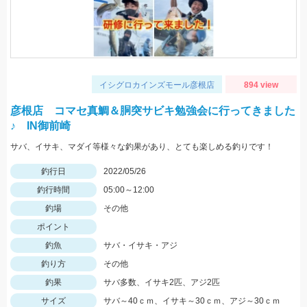
イシグロカインズモール彦根店
894 view
彦根店 コマセ真鯛＆胴突サビキ勉強会に行ってきました
♪ IN御前崎
サバ、イサキ、マダイ等様々な釣果があり、とても楽しめる釣りです！
釣行日
2022/05/26
釣行時間
05:00～12:00
釣場
その他
ポイント
釣魚
サバ・イサキ・アジ
釣り方
その他
釣果
サバ多数、イサキ2匹、アジ2匹
サイズ
サバ～40ｃｍ、イサキ～30ｃｍ、アジ～30ｃｍ