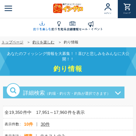
メ
イ
ショップ
ログイン
ン
コ
ン
釣りを楽しむ
釣りを知る
店舗情報
セール・イベント
テ
トップページ
釣りを楽しむ
釣り情報
ン
ツ
あなたのフィッシング情報を大募集！！喜びと悲しみをみんなに大公
に
開！！
移
釣り情報
動
詳細検索
（釣場・釣り方・釣魚が選択できます）
全
19,350
件中
17,951～17,960
件を表示
10件
30件
表示件数