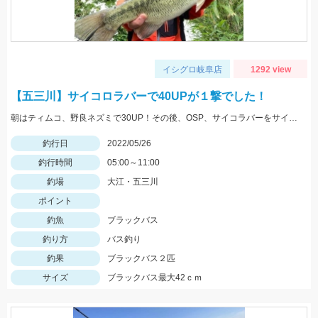
イシグロ岐阜店
1292 view
【五三川】サイコロラバーで40UPが１撃でした！
朝はティムコ、野良ネズミで30UP！その後、OSP、サイコラバーをサイトで使い、40UPをGETしました！
釣行日
2022/05/26
釣行時間
05:00～11:00
釣場
大江・五三川
ポイント
釣魚
ブラックバス
釣り方
バス釣り
釣果
ブラックバス２匹
サイズ
ブラックバス最大42ｃｍ