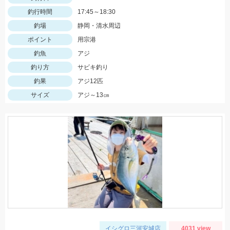
釣行時間
17:45～18:30
釣場
静岡・清水周辺
ポイント
用宗港
釣魚
アジ
釣り方
サビキ釣り
釣果
アジ12匹
サイズ
アジ～13㎝
イシグロ三河安城店
4031 view