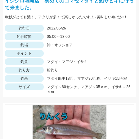
イシグロ鳴海店 初めてのコマセマダイと船サビキに行っ
て来ました。
魚影がとても濃く、アタリが多くて楽しかったですよ♪ 美味しい魚ばかり釣れました♪
釣行日
2022/05/26
釣行時間
05:00～13:00
釣場
沖・オフショア
ポイント
釣魚
マダイ・マアジ・イサキ
釣り方
船釣り
釣果
マダイ船中18匹、マアジ30匹程、イサキ15匹程
サイズ
マダイ～60センチ、マアジ～35ｃｍ、イサキ～25
ｃｍ