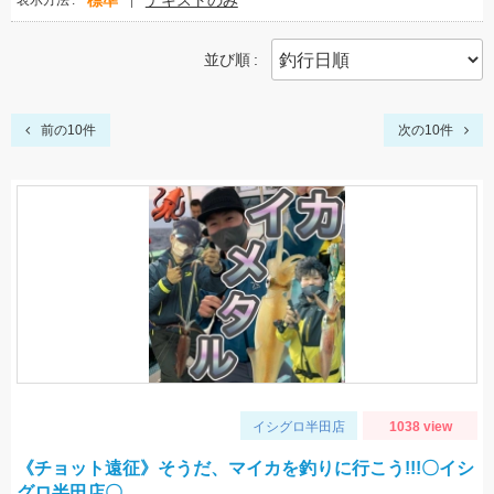
標準
テキストのみ
表示方法
並び順
前の10件
次の10件
イシグロ半田店
1038 view
《チョット遠征》そうだ、マイカを釣りに行こう!!!〇イシ
グロ半田店〇