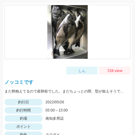
しん
728 view
ノッコミです
まだ卵抱えてるので産卵前でした。まだちょっとの間、型が狙えそうです。
釣行日
2022/05/26
釣行時間
05:00～15:00
釣場
南知多周辺
ポイント
釣魚
クロダイ