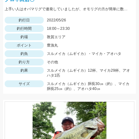
上手い人はオバマリグで連発していましたが、オモリグの方が簡単に数を伸ばすことが出来ました!! オモリグ×スイスイドロッパーが大当たり!!
釣行日
2022/05/26
釣行時間
18:00～23:30
釣場
敦賀エリア
ポイント
豊漁丸
釣魚
スルメイカ（ムギイカ）・マイカ・アオハタ
釣り方
その他
釣果
スルメイカ（ムギイカ）12杯、マイカ29杯、アオ
ハタ1匹
サイズ
スルメイカ（ムギイカ）胴長30㎝（約）、マイカ
胴長25㎝（約）、アオハタ40㎝