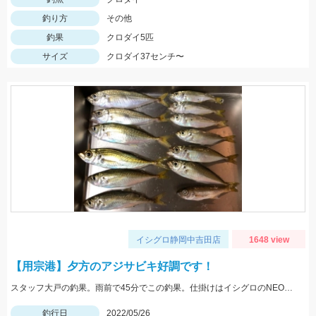
釣り方
その他
釣果
クロダイ5匹
サイズ
クロダイ37センチ〜
イシグロ静岡中吉田店
1648 view
【用宗港】夕方のアジサビキ好調です！
スタッフ大戸の釣果。雨前で45分でこの釣果。仕掛けはイシグロのNEO 豆アジマッチ２号にて。
釣行日
2022/05/26