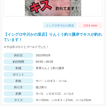
イシグロ中川かの里店
1314 view
【イシグロ中川かの里店】りんくう釣り護岸でキスが釣れ
ています！
エサは石ゴカイとゴールドでした！
釣行日
2022/05/26
釣行時間
04:00～06:00
釣場
常滑りんくう釣り護岸
ポイント
釣魚
サバ・シロギス・メバル
釣り方
投げ釣り
釣果
サバ1、シロギス12、メバル1
サイズ
サバ15cm、シロギス～17cm、メバル15cm