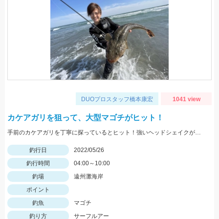
DUOプロスタッフ橋本康宏
1041 view
カケアガリを狙って、大型マゴチがヒット！
手前のカケアガリを丁寧に探っているとヒット！強いヘッドシェイクがたまりません！
釣行日
2022/05/26
釣行時間
04:00～10:00
釣場
遠州灘海岸
ポイント
釣魚
マゴチ
釣り方
サーフルアー