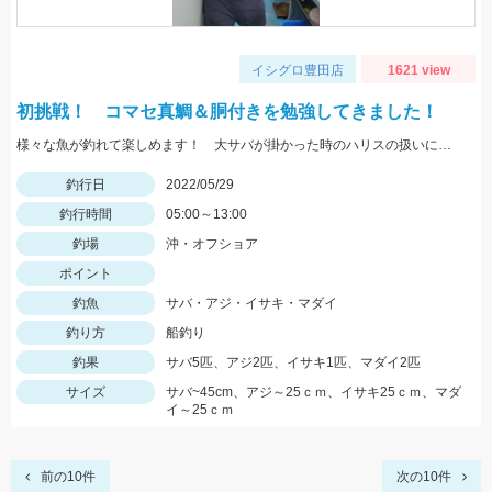
イシグロ豊田店
1621 view
初挑戦！ コマセ真鯛＆胴付きを勉強してきました！
様々な魚が釣れて楽しめます！ 大サバが掛かった時のハリスの扱いにはご用心！
釣行日
2022/05/29
釣行時間
05:00～13:00
釣場
沖・オフショア
ポイント
釣魚
サバ・アジ・イサキ・マダイ
釣り方
船釣り
釣果
サバ5匹、アジ2匹、イサキ1匹、マダイ2匹
サイズ
サバ~45cm、アジ～25ｃｍ、イサキ25ｃｍ、マダ
イ～25ｃｍ
前の10件
次の10件