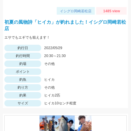
イシグロ岡崎若松店
1485 view
初夏の風物詩「ヒイカ」が釣れました！イシグロ岡崎若松
店
エサでもエギでも狙えます！
釣行日
2022/05/29
釣行時間
20:30～21:30
釣場
その他
ポイント
釣魚
ヒイカ
釣り方
その他
釣果
ヒイカ2匹
サイズ
ヒイカ10センチ程度