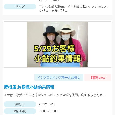
サイズ
アカハタ最大30㎝、イサキ最大41㎝、オオモンハ
タ46㎝、カサゴ25㎝
イシグロカインズモール彦根店
1380 view
彦根店 お客様小鮎釣果情報
エサは、小鮎マキエと冷凍シラスのミックス餌を使用。底ずるらせんカゴの流し釣りでの釣果です。
釣行日
2022/05/29
釣行時間
12:00～16:00