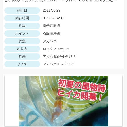
ヒットルアーはプロズワン：スパイニークロー #18ケイムラクリアルビー 良型アカハタ おめでとうございます！
釣行日
2022/05/29
釣行時間
05:00～14:00
釣場
南伊豆周辺
ポイント
石廊崎沖磯
釣魚
アカハタ
釣り方
ロックフィッシュ
釣果
アカハタ2匹小型ﾘﾘｰｽ
サイズ
アカハタ20～30ｃｍ