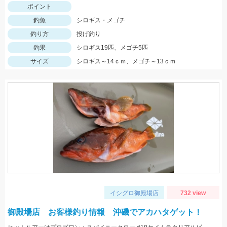
ポイント
釣魚
シロギス・メゴチ
釣り方
投げ釣り
釣果
シロギス19匹、メゴチ5匹
サイズ
シロギス～14ｃｍ、メゴチ～13ｃｍ
イシグロ御殿場店
732 view
御殿場店 お客様釣り情報 沖磯でアカハタゲット！