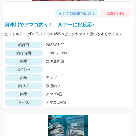
イシグロ駿東柿田川店
1181 view
河津川でアマゴ釣り！ ルアーに好反応♪
ヒットルアーはDUO/リュウキ45Sのピンクヤマメ！扱いやすくオススメです。
釣行日
2022/05/29
釣行時間
11:00～13:00
釣場
西伊豆周辺
ポイント
釣魚
アマゴ
釣り方
渓流釣り
釣果
アマゴ4匹
サイズ
アマゴ15cm