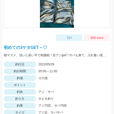
T&Y
890 view
初めての3ケタGET～♡
朝マズメ、頂いた長い竿で初挑戦！豆アジget♡サバも来て、入れ食い状態最高～！(笑) サイズ小さいから調理大変ですｗｗｗ
釣行日
2022/05/29
釣行時間
05:00～11:00
釣場
その他
ポイント
釣魚
アジ・サバ
釣り方
サビキ釣り
釣果
アジ75匹、サバ75匹
サイズ
アジ豆、サバサバ