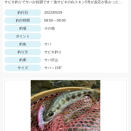
サビキ釣りでサバが好調です！漁サビキの白スキン5号が反応が良かったそうです♪
釣行日
2022/05/29
釣行時間
08:00～09:00
釣場
その他
ポイント
釣魚
サバ
釣り方
サビキ釣り
釣果
サバ沢山
サイズ
サバ～15㌢