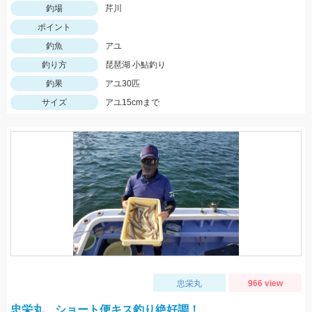
釣場
芹川
ポイント
釣魚
アユ
釣り方
琵琶湖 小鮎釣り
釣果
アユ30匹
サイズ
アユ15cmまで
忠栄丸
966 view
忠栄丸、ショート便キス釣り絶好調！