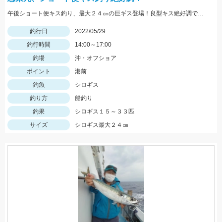
午後ショート便キス釣り、最大２４㎝の巨ギス登場！良型キス絶好調です！
釣行日
2022/05/29
釣行時間
14:00～17:00
釣場
沖・オフショア
ポイント
港前
釣魚
シロギス
釣り方
船釣り
釣果
シロギス１５～３３匹
サイズ
シロギス最大２４㎝