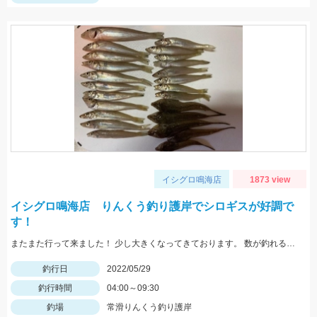
イシグロ鳴海店
1873 view
イシグロ鳴海店 りんくう釣り護岸でシロギスが好調で
す！
またまた行って来ました！ 少し大きくなってきております。 数が釣れるので楽しいですよ！
釣行日
2022/05/29
釣行時間
04:00～09:30
釣場
常滑りんくう釣り護岸