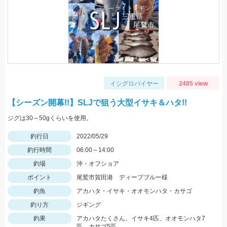
イシグロバイヤー
2485 view
【シーズン開幕!!】SLJで狙う大型イサキ＆ハタ!!
ジグは30～50gくらいを使用。
釣行日
2022/05/29
釣行時間
06:00～14:00
釣場
沖・オフショア
ポイント
尾鷲市賀田港 ディープブルー様
釣魚
アカハタ・イサキ・オオモンハタ・カサゴ
釣り方
ジギング
釣果
アカハタたくさん、イサキ4匹、オオモンハタ7
匹、カサゴ5匹