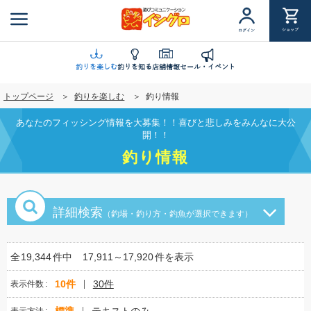
メ
イ
ショップ
ログイン
ン
コ
ン
釣りを楽しむ
釣りを知る
店舗情報
セール・イベント
テ
トップページ
釣りを楽しむ
釣り情報
ン
ツ
あなたのフィッシング情報を大募集！！喜びと悲しみをみんなに大公
に
開！！
移
釣り情報
動
詳細検索
（釣場・釣り方・釣魚が選択できます）
全
19,344
件中
17,911～17,920
件を表示
10件
30件
表示件数