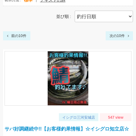
標準
テキストのみ
表示方法
並び順
前の10件
次の10件
イシグロ三河安城店
547 view
サバ好調継続中!!【お客様釣果情報】☆イシグロ知立店☆