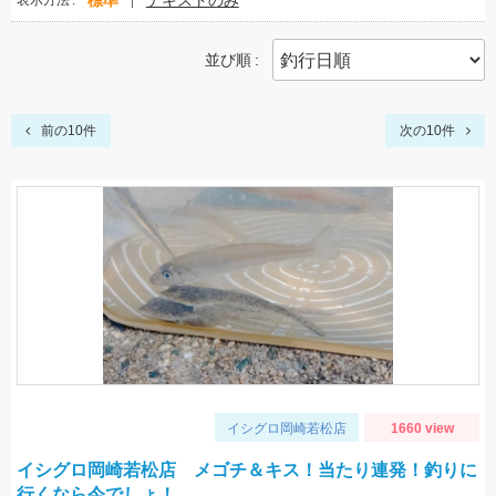
標準
テキストのみ
表示方法
並び順
前の10件
次の10件
イシグロ岡崎若松店
1660 view
イシグロ岡崎若松店 メゴチ＆キス！当たり連発！釣りに
行くなら今でしょ！