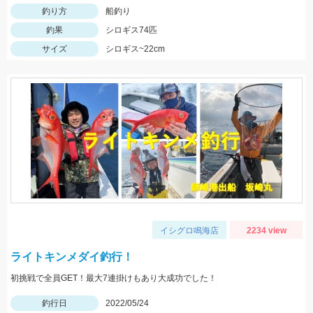
釣り方
船釣り
釣果
シロギス74匹
サイズ
シロギス~22cm
イシグロ鳴海店
2234 view
ライトキンメダイ釣行！
初挑戦で全員GET！最大7連掛けもあり大成功でした！
釣行日
2022/05/24