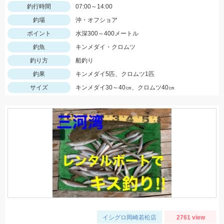
釣行時間
07:00～14:00
釣場
沖・オフショア
ポイント
水深300～400メートル
釣魚
キンメダイ・クロムツ
釣り方
船釣り
釣果
キンメダイ5匹、クロムツ1匹
サイズ
キンメダイ30～40㎝、クロムツ40㎝
イシグロ岡崎若松店
2761 view