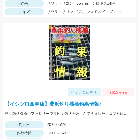
釣果
サワラ（サゴシ）55ｃｍ、シロギス14匹
サイズ
サワラ（サゴシ）1匹、シロギス10～15ｃｍ
イシグロ西春店
2315 view
【イシグロ西春店】豊浜釣り桟橋釣果情報♪
豊浜釣り桟橋へファミリーでサビキ釣りを楽しんできました！コマセはサビキ三昧、イワシ三昧がオススメです！
釣行日
2022/05/24
釣行時間
12:00～14:00