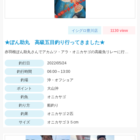
イシグロ豊川店
1130 view
★ぽん助丸 高級五目釣り行ってきました★
赤羽根ぽん助丸さんでアカムツ・アラ・オニカサゴの高級魚リレーに行ってきました。下潮が動かず苦戦しましたがオニカサゴGETです
釣行日
2022/05/24
釣行時間
06:00～13:00
釣場
沖・オフショア
ポイント
大山沖
釣魚
オニカサゴ
釣り方
船釣り
釣果
オニカサゴ２匹
サイズ
オニカサゴ３５cm