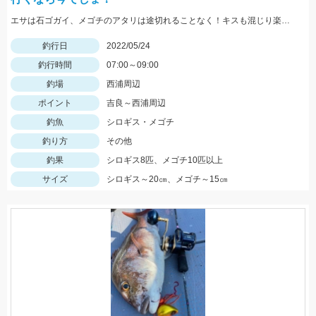
エサは石ゴガイ、メゴチのアタリは途切れることなく！キスも混じり楽しめました♪
釣行日
2022/05/24
釣行時間
07:00～09:00
釣場
西浦周辺
ポイント
吉良～西浦周辺
釣魚
シロギス・メゴチ
釣り方
その他
釣果
シロギス8匹、メゴチ10匹以上
サイズ
シロギス～20㎝、メゴチ～15㎝