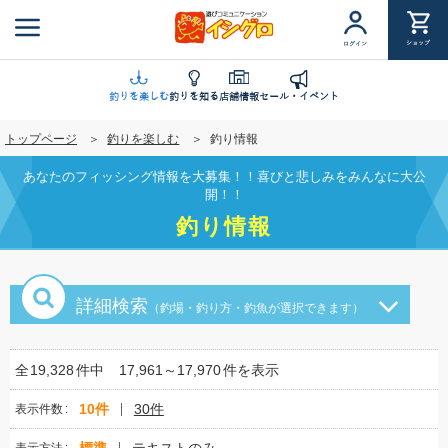
メ
イ
ショップ
ログイン
ン
コ
ン
釣りを楽しむ
釣りを知る
店舗情報
セール・イベント
テ
トップページ
釣りを楽しむ
釣り情報
ン
ツ
あなたのフィッシング情報を大募集！！喜びと悲しみをみんなに大公
に
開！！
移
釣り情報
動
詳細検索
（釣場・釣り方・釣魚が選択できます）
全
19,328
件中
17,961～17,970
件を表示
10件
30件
表示件数