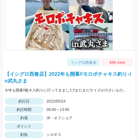
イシグロ西春店
896 view
【イシグロ西春店】2022年も開幕‼モロポチャキス釣り♪i
n武丸さま
今年も開幕‼船キス釣りに行ってきました‼まだまだサイズが小さいものも混じりますが、ハリは8～10号の方が掛かりがよくオススメですよ‼
釣行日
2022/05/24
釣行時間
06:00～13:00
釣場
沖・オフショア
ポイント
釣魚
シロギス