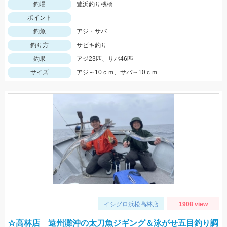
釣場
豊浜釣り桟橋
ポイント
釣魚
アジ・サバ
釣り方
サビキ釣り
釣果
アジ23匹、サバ46匹
サイズ
アジ～10ｃｍ、サバ～10ｃｍ
イシグロ浜松高林店
1908 view
☆高林店 遠州灘沖の太刀魚ジギング＆泳がせ五目釣り調