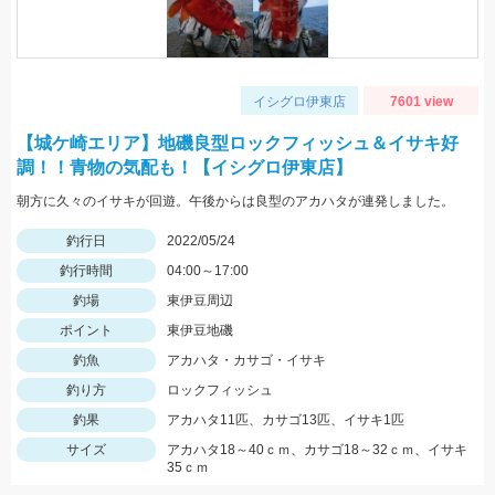
イシグロ伊東店
7601 view
【城ケ崎エリア】地磯良型ロックフィッシュ＆イサキ好
調！！青物の気配も！【イシグロ伊東店】
朝方に久々のイサキが回遊。午後からは良型のアカハタが連発しました。
釣行日
2022/05/24
釣行時間
04:00～17:00
釣場
東伊豆周辺
ポイント
東伊豆地磯
釣魚
アカハタ・カサゴ・イサキ
釣り方
ロックフィッシュ
釣果
アカハタ11匹、カサゴ13匹、イサキ1匹
サイズ
アカハタ18～40ｃｍ、カサゴ18～32ｃｍ、イサキ
35ｃｍ