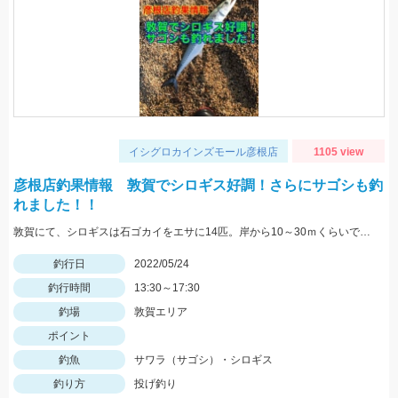
イシグロカインズモール彦根店
1105 view
彦根店釣果情報 敦賀でシロギス好調！さらにサゴシも釣
れました！！
敦賀にて、シロギスは石ゴカイをエサに14匹。岸から10～30ｍくらいでもよく当たる。夕方にサゴシがヒット、ルアーはレンジバイブ55。
釣行日
2022/05/24
釣行時間
13:30～17:30
釣場
敦賀エリア
ポイント
釣魚
サワラ（サゴシ）・シロギス
釣り方
投げ釣り