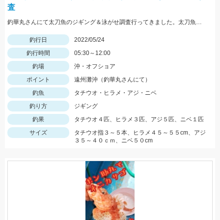
査
釣華丸さんにて太刀魚のジギング＆泳がせ調査行ってきました。太刀魚はまだ少し早かった感じですが良型も出ました！
釣行日
2022/05/24
釣行時間
05:30～12:00
釣場
沖・オフショア
ポイント
遠州灘沖（釣華丸さんにて）
釣魚
タチウオ・ヒラメ・アジ・ニベ
釣り方
ジギング
釣果
タチウオ４匹、ヒラメ３匹、アジ５匹、ニベ１匹
サイズ
タチウオ指３～５本、ヒラメ４５～５５cm、アジ
３５～４０ｃｍ、ニベ５０cm