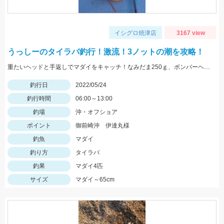
イシグロ焼津店
3167 view
うっしーのタイラバ釣行！激流！3ノットの潮を攻略！
重たいヘッドと手返しでマダイをキャッチ！なみだま250ｇ、ボンバーヘッドＴＧ250ｇ使用。
釣行日
2022/05/24
釣行時間
06:00～13:00
釣場
沖・オフショア
ポイント
御前崎沖 伊達丸様
釣魚
マダイ
釣り方
タイラバ
釣果
マダイ4匹
サイズ
マダイ～65cm