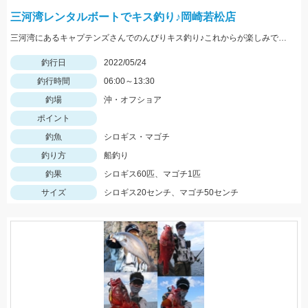
三河湾レンタルボートでキス釣り♪岡崎若松店
三河湾にあるキャプテンズさんでのんびりキス釣り♪これからが楽しみですね♪
釣行日
2022/05/24
釣行時間
06:00～13:30
釣場
沖・オフショア
ポイント
釣魚
シロギス・マゴチ
釣り方
船釣り
釣果
シロギス60匹、マゴチ1匹
サイズ
シロギス20センチ、マゴチ50センチ