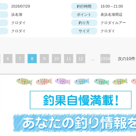
日
2026/07/29
釣行時間
16:00～21:00
浜名湖
ポイント
表浜名湖周辺
クロダイ
釣り方
クロダイルアー
クロダイ
サイズ
クロダイ
ペ
6
ペ
7
カ
8
ペ
9
ペ
10
ペ
11
ペ
12
…
1934
次の10件
ー
ー
レ
ー
ー
ー
ー
ジ
ジ
ン
ジ
ジ
ジ
ジ
ト
ペ
ー
ジ