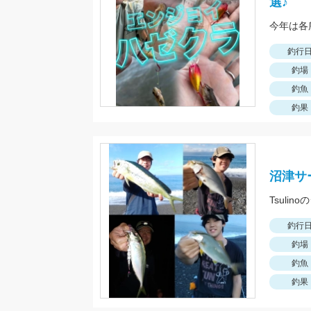
選♪
釣行
釣場
釣魚
釣果
沼津サ
Tsul
釣行
釣場
釣魚
釣果