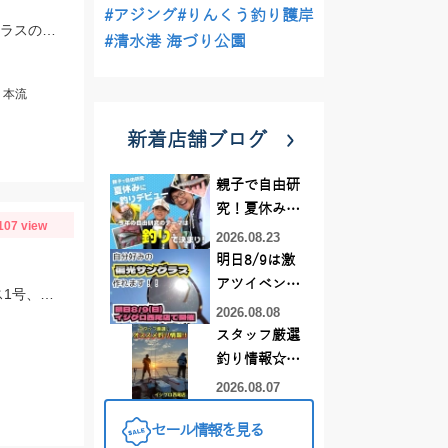
#アジング
#りんくう釣り護岸
牛道川では活性が高く、２時間で20匹程の釣果もありました。本流でも20ｃｍクラスの鮎が掛かるようになってきており楽しむことができています。
#清水港 海づり公園
：本流
新着店舗ブログ
親子で自由研
究！夏休みに
107 view
釣りデビュー
2026.08.23
明日8/9は激
アツイベント
和良川ではすでに26㎝も釣れています！一日通して仕掛けは複合0.1号、中ハリス1号、針7.5号を使用しました。
日！！！～オ
2026.08.08
ーダー偏光グ
スタッフ厳選
ラス受注会～
釣り情報☆彡
連休は何釣り
2026.08.07
に行こう
セール情報を見る
♪【イシグロ