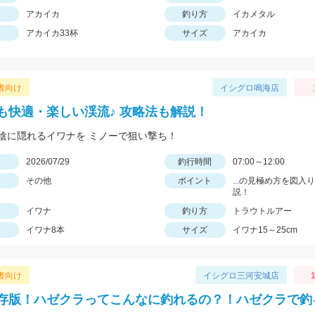
アカイカ
釣り方
イカメタル
アカイカ33杯
サイズ
アカイカ
者向け
イシグロ鳴海店
も快適・楽しい渓流♪ 攻略法も解説！
陰に隠れるイワナを ミノーで狙い撃ち！
日
2026/07/29
釣行時間
07:00～12:00
その他
ポイント
...の見極め方を図入
説！
イワナ
釣り方
トラウトルアー
イワナ8本
サイズ
イワナ15～25cm
者向け
イシグロ三河安城店
存版！ハゼクラってこんなに釣れるの？！ハゼクラで釣