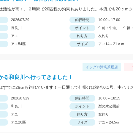
日
2026/07/29
釣行時間
10:00～17:00
長良川
ポイント
午前：牛道川 午後
アユ
釣り方
友釣り
アユ54匹
サイズ
アユ14～21ｃｍ
イシグロ津高茶屋店
かる和良川へ行ってきました！
日
2026/07/29
釣行時間
10:00～18:15
和良川
ポイント
梨の木公園前
アユ
釣り方
友釣り
アユ26匹
サイズ
アユ～24.5㎝