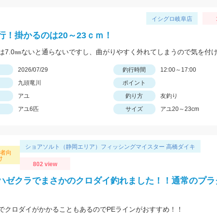
イシグロ岐阜店
行！掛かるのは20～23ｃｍ！
日
2026/07/29
釣行時間
12:00～17:00
九頭竜川
ポイント
アユ
釣り方
友釣り
アユ6匹
サイズ
アユ20～23cm
ショアソルト（静岡エリア）フィッシングマイスター 高橋ダイキ
心者向
け
802 view
ハゼクラでまさかのクロダイ釣れました！！通常のプラ
でクロダイがかかることもあるのでPEラインがおすすめ！！