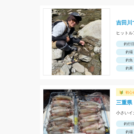
吉田川
釣行
釣場
釣魚
釣果
初心
三重県
小さいイ
釣行
釣場