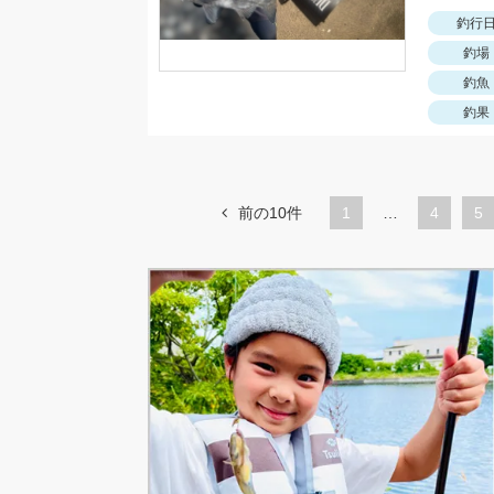
釣行
釣場
釣魚
釣果
前の10件
1
…
ペ
4
ペ
5
ー
ー
ジ
ジ