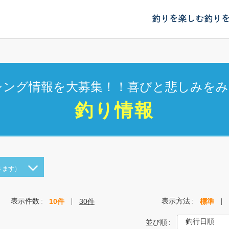
釣りを楽しむ
釣り
シング情報を大募集！！喜びと悲しみをみ
釣り情報
きます）
表示件数
表示方法
10件
30件
標準
並び順