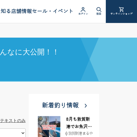
を知る
店舗情報
セール・イベント
ログイン
検索
オンラインショップ
んなに大公開！！
新着釣り情報
8月も敦賀新
テキストのみ
港でお魚沢山
敦賀新港 まるや
♪ イシグロ彦