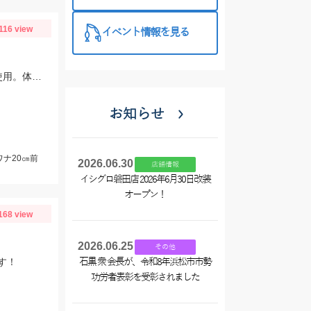
西尾店】
116 view
イベント情報を見る
ヒットルアーはスミス Dコンパクト38 Dコンパクト45 Dインサイト44 を使用。体高の良いアマゴ多く、楽しめました。
お知らせ
ワナ20㎝前
2026.06.30
店舗情報
イシグロ磐田店 2026年6月30日改装
オープン！
168 view
2026.06.25
その他
す！
石黒 衆 会長が、令和8年浜松市市勢
功労者表彰を受彰されました