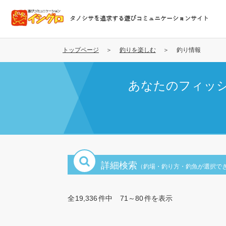
メ
イ
タノシサを追求する遊びコミュニケーションサイト
ン
コ
ン
トップページ
釣りを楽しむ
釣り情報
テ
ン
あなたのフィッ
ツ
に
移
動
詳細検索
（釣場・釣り方・釣魚が選択で
全
19,336
件中
71～80
件を表示