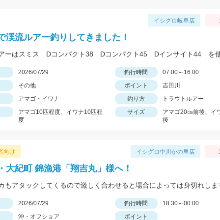
イシグロ岐阜店
で渓流ルアー釣りしてきました！
日
2026/07/29
釣行時間
07:00～16:00
その他
ポイント
吉田川
アマゴ・イワナ
釣り方
トラウトルアー
アマゴ10匹程度、イワナ10匹程
サイズ
アマゴ20㎝前後、イ
度
後
者向け
イシグロ中川かの里店
・大紀町 錦漁港「翔吉丸」様へ！
カもアタックしてくるので激しく合わせると場合によっては身切れしま
日
2026/07/29
釣行時間
18:30～00:00
沖・オフショア
ポイント