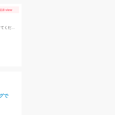
118 view
ハナカンは7.0㎜ないと通らないですし、曲がりやすく外れてしまうので気を付けてくださいね！複合メタルであれば、0.1号あった方がいいと思います！
グで