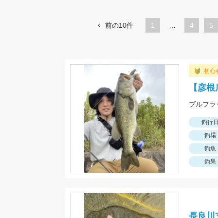
前の10件
1
…
ペ
4
ペ
5
ー
ー
ジ
ジ
初心
【彦根
釣行
釣場
釣魚
釣果
長良川