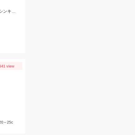
今年は各所でハゼが絶好調！ハゼクラでも良型のハゼが釣れだしました！今回はシンキングタイプのクランクを使用しました♪
641 view
0～25c