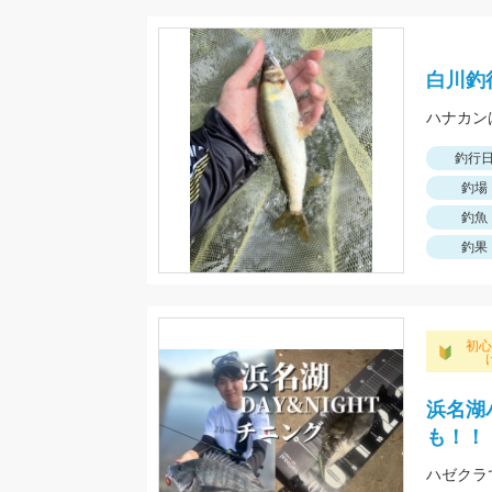
白川釣
釣行
釣場
釣魚
釣果
初
浜名湖
も！！
ハゼクラ