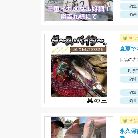
釣魚
釣果
初心
真夏で
日陰の岩
釣行
釣場
釣魚
釣果
初心
永久保