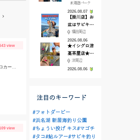
ま海遊パーク
根店
2026.08.07
【掛川店】お
盆はサビキ釣
福田周辺
りいきません
か?
2026.08.06
643 view
★イシグロ津
高茶屋店★津
津周辺
近郊ハゼ釣れ
ブルフラット3.8インチの7ｇフリーリグでゲット！ラインはツリノ バス用フロロカーボンライン20LB、フックはオーナー直リグフック3/0を使いました♪
てます！
2026.08.06
注目のキーワード
#フォトダービー
#浜名湖 新居海釣り公園
109 view
#ちょうい投げ キス
#マゴチ
#タコ
#鮎ルアー
#サビキ釣り