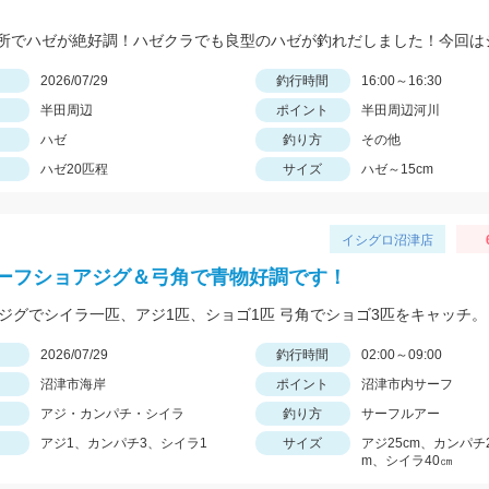
日
2026/07/29
釣行時間
16:00～16:30
半田周辺
ポイント
半田周辺河川
ハゼ
釣り方
その他
ハゼ20匹程
サイズ
ハゼ～15cm
イシグロ沼津店
ーフショアジグ＆弓角で青物好調です！
inoのジグでシイラ一匹、アジ1匹、ショゴ1匹 弓角でショゴ3匹をキャッチ。
日
2026/07/29
釣行時間
02:00～09:00
沼津市海岸
ポイント
沼津市内サーフ
アジ・カンパチ・シイラ
釣り方
サーフルアー
アジ1、カンパチ3、シイラ1
サイズ
アジ25cm、カンパチ2
m、シイラ40㎝