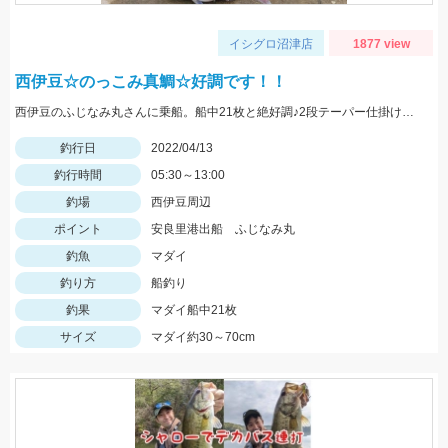
イシグロ沼津店
1877 view
西伊豆☆のっこみ真鯛☆好調です！！
西伊豆のふじなみ丸さんに乗船。船中21枚と絶好調♪2段テーパー仕掛けが絡みにくくておすすめです！
釣行日
2022/04/13
釣行時間
05:30～13:00
釣場
西伊豆周辺
ポイント
安良里港出船 ふじなみ丸
釣魚
マダイ
釣り方
船釣り
釣果
マダイ船中21枚
サイズ
マダイ約30～70cm