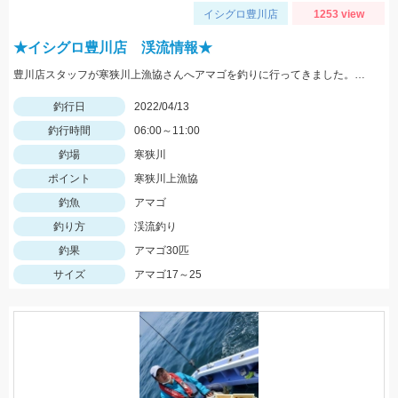
イシグロ豊川店
1253 view
★イシグロ豊川店 渓流情報★
豊川店スタッフが寒狭川上漁協さんへアマゴを釣りに行ってきました。タイミング良く釣れ３０匹の釣果でした！
釣行日
2022/04/13
釣行時間
06:00～11:00
釣場
寒狭川
ポイント
寒狭川上漁協
釣魚
アマゴ
釣り方
渓流釣り
釣果
アマゴ30匹
サイズ
アマゴ17～25