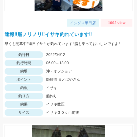
イシグロ半田店
1002 view
速報‼脂ノリノリ‼イサキ釣れています‼
早くも開幕中⁉連日イサキが釣れています‼脂も乗っておいしいですよ‼
釣行日
2022/04/12
釣行時間
06:00～13:00
釣場
沖・オフショア
ポイント
師崎港 まとばやさん
釣魚
イサキ
釣り方
船釣り
釣果
イサキ数匹
サイズ
イサキ３０ｃｍ前後