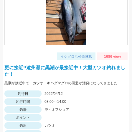
イシグロ浜松高林店
1686 view
更に接近‼遠州灘に黒潮が最接近中！大型カツオ釣れまし
た！
黒潮が接近中で、カツオ・キハダマグロの回遊が活発になってきました。今回のカツオの群れは大型中心で、５ｋｇ前後中心です。しっかりしたタックルを用意しましょう。
釣行日
2022/04/12
釣行時間
08:00～14:00
釣場
沖・オフショア
ポイント
釣魚
カツオ