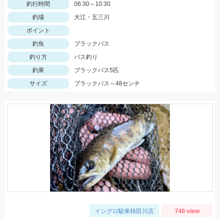
釣行時間
06:30～10:30
釣場
大江・五三川
ポイント
釣魚
ブラックバス
釣り方
バス釣り
釣果
ブラックバス5匹
サイズ
ブラックバス～48センチ
イシグロ駿東柿田川店
740 view