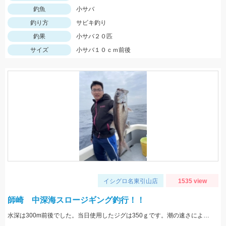
釣魚
小サバ
釣り方
サビキ釣り
釣果
小サバ２０匹
サイズ
小サバ１０ｃｍ前後
イシグロ名東引山店
1535 view
師崎 中深海スロージギング釣行！！
水深は300m前後でした。当日使用したジグは350ｇです。潮の速さによって使用する重さが変わるのでジグは多めに持って行ったほうが良いですよ！