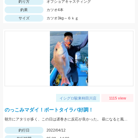
釣り方
オフショアキャスティング
釣果
カツオ4本
サイズ
カツオ3kg～６ｋｇ
イシグロ駿東柿田川店
1115 view
のっこみマダイ！ボートタイラバ好調！
朝方にアタリが多く、この日は遅巻きに反応が良かった。 昼になると風と潮が出てはじめ、重いタイラバ（150ｇ以上）が必要だった。
釣行日
2022/04/12