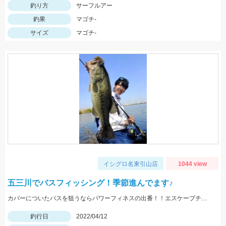
釣り方
サーフルアー
釣果
マゴチ-
サイズ
マゴチ-
イシグロ名東引山店
1044 view
五三川でバスフィッシング！季節進んでます♪
カバーについたバスを狙うならパワーフィネスの出番！！エスケープチビツインがオススメです♪
釣行日
2022/04/12