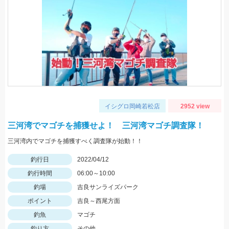
イシグロ岡崎若松店
2952 view
三河湾でマゴチを捕獲せよ！ 三河湾マゴチ調査隊！
三河湾内でマゴチを捕獲すべく調査隊が始動！！
釣行日
2022/04/12
釣行時間
06:00～10:00
釣場
吉良サンライズパーク
ポイント
吉良～西尾方面
釣魚
マゴチ
釣り方
その他