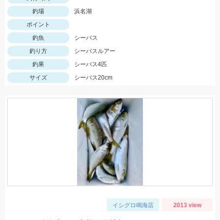
釣場
浜名湖
ポイント
釣魚
シーバス
釣り方
シーバスルアー
釣果
シーバス4匹
サイズ
シーバス20cm
イシグロ鳴海店
2013 view