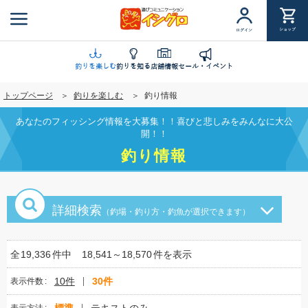
メ
イ
ショップ
ログイン
ン
コ
ン
釣りを楽しむ
釣りを知る
店舗情報
セール・イベント
テ
トップページ
釣りを楽しむ
釣り情報
ン
ツ
あなたのフィッシング情報を大募集！！喜びと悲しみをみんなに大公
に
開！！
移
釣り情報
動
詳細検索
（釣場・釣り方・釣魚が選択できます）
全
19,336
件中
18,541～18,570
件を表示
10件
30件
表示件数