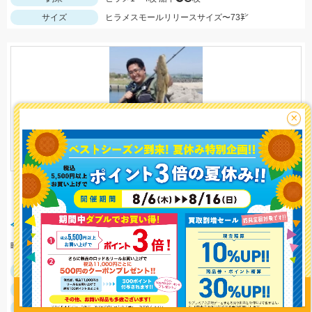
サイズ
ヒラメスモールリリースサイズ〜73㌢
×
イシグロ西春店
3490 view
釣り情報を
今年初の三重サーフへ！
投稿する
暗い時間はジグヘッドワーム、明るい時間はメタルジグで カラーは白とピンクが好反応！
釣行日
2022/04/12
釣行時間
01:00～15:00
釣場
鈴鹿周辺