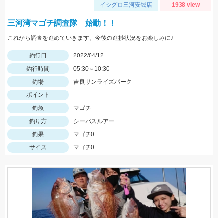
イシグロ三河安城店
1938 view
三河湾マゴチ調査隊 始動！！
これから調査を進めていきます。今後の進捗状況をお楽しみに♪
釣行日
2022/04/12
釣行時間
05:30～10:30
釣場
吉良サンライズパーク
ポイント
釣魚
マゴチ
釣り方
シーバスルアー
釣果
マゴチ0
サイズ
マゴチ0