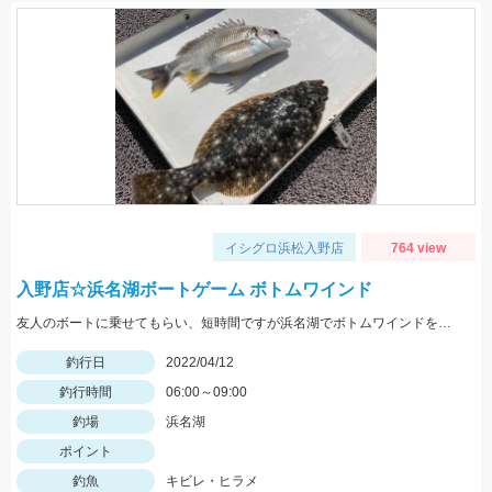
イシグロ浜松入野店
764 view
入野店☆浜名湖ボートゲーム ボトムワインド
友人のボートに乗せてもらい、短時間ですが浜名湖でボトムワインドをしてきました。互いに1匹ずつキャッチできました。浜名湖のボートゲームもそろそろ開幕ですね。 ルアー ZZhead 3/8oz+マナティー75 ハゼカラー
釣行日
2022/04/12
釣行時間
06:00～09:00
釣場
浜名湖
ポイント
釣魚
キビレ・ヒラメ