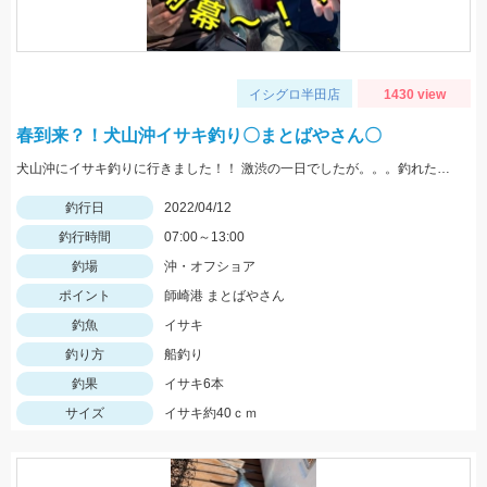
イシグロ半田店
1430 view
春到来？！犬山沖イサキ釣り〇まとばやさん〇
犬山沖にイサキ釣りに行きました！！ 激渋の一日でしたが。。。釣れた良型イサキは脂ノリノリでとても美味しかったです！！！
釣行日
2022/04/12
釣行時間
07:00～13:00
釣場
沖・オフショア
ポイント
師崎港 まとばやさん
釣魚
イサキ
釣り方
船釣り
釣果
イサキ6本
サイズ
イサキ約40ｃｍ