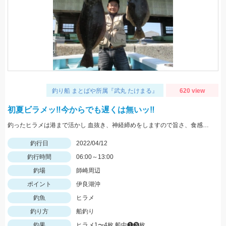
釣り船 まとばや所属『武丸 たけまる』
620 view
初夏ビラメッ‼︎今からでも遅くは無いッ‼︎
釣ったヒラメは港まで活かし 血抜き、神経締めをしますので旨さ、食感が違い過ぎますッ‼︎
釣行日
2022/04/12
釣行時間
06:00～13:00
釣場
師崎周辺
ポイント
伊良湖沖
釣魚
ヒラメ
釣り方
船釣り
釣果
ヒラメ1〜4枚 船中❶❸枚