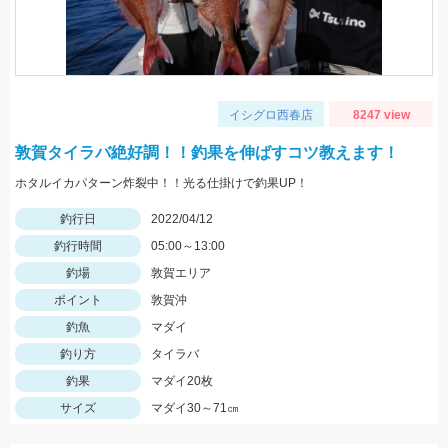
イシグロ西春店
8247 view
敦賀タイラバ絶好調！！釣果を伸ばすコツ教えます！
ホタルイカパターン炸裂中！！光る仕掛けで釣果UP！
釣行日
2022/04/12
釣行時間
05:00～13:00
釣場
敦賀エリア
ポイント
敦賀沖
釣魚
マダイ
釣り方
タイラバ
釣果
マダイ20枚
サイズ
マダイ30～71㎝