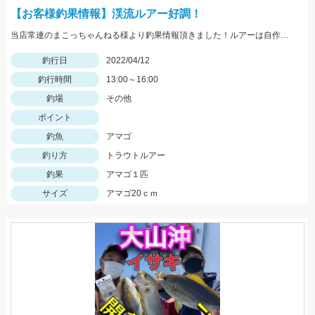
【お客様釣果情報】渓流ルアー好調！
当店常連のまこっちゃんねる様より釣果情報頂きました！ルアーは自作ミノーを使用。前回に比べサイズも上がってきました。
釣行日
2022/04/12
釣行時間
13:00～16:00
釣場
その他
ポイント
釣魚
アマゴ
釣り方
トラウトルアー
釣果
アマゴ１匹
サイズ
アマゴ20ｃｍ