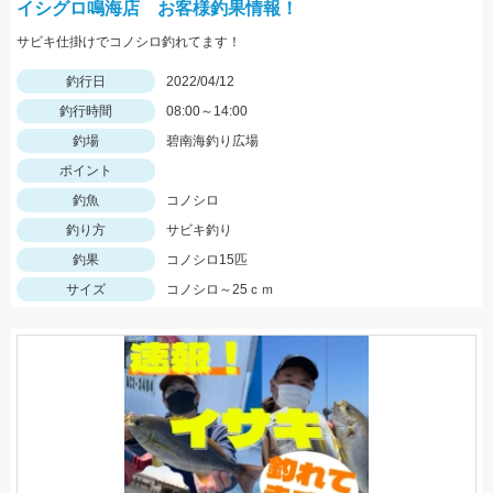
イシグロ鳴海店 お客様釣果情報！
サビキ仕掛けでコノシロ釣れてます！
釣行日
2022/04/12
釣行時間
08:00～14:00
釣場
碧南海釣り広場
ポイント
釣魚
コノシロ
釣り方
サビキ釣り
釣果
コノシロ15匹
サイズ
コノシロ～25ｃｍ