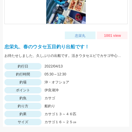
忠栄丸
1001 view
忠栄丸、春のウタセ五目釣り出船です！
お待たせしました、久しぶりの出船です。活きウタセエビでカサゴ中心でしたが当たり頻ぱんで楽しめましたよ。
釣行日
2022/04/13
釣行時間
05:30～12:30
釣場
沖・オフショア
ポイント
伊良湖沖
釣魚
カサゴ
釣り方
船釣り
釣果
カサゴ１３～４６匹
サイズ
カサゴ１６～２５㎝