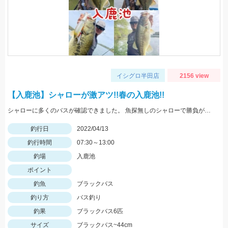
イシグロ半田店
2156 view
【入鹿池】シャローが激アツ!!春の入鹿池!!
シャローに多くのバスが確認できました。 魚探無しのシャローで勝負が出来る時期ですので是非一度入鹿池にチャレンジしてみて下さい!!
釣行日
2022/04/13
釣行時間
07:30～13:00
釣場
入鹿池
ポイント
釣魚
ブラックバス
釣り方
バス釣り
釣果
ブラックバス6匹
サイズ
ブラックバス~44cm