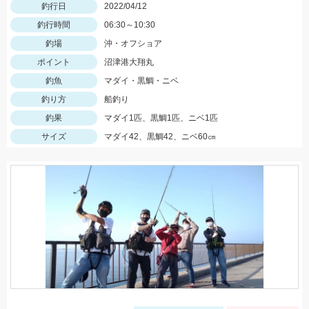
釣行日
2022/04/12
釣行時間
06:30～10:30
釣場
沖・オフショア
ポイント
沼津港大翔丸
釣魚
マダイ・黒鯛・ニベ
釣り方
船釣り
釣果
マダイ1匹、黒鯛1匹、ニベ1匹
サイズ
マダイ42、黒鯛42、ニベ60㎝