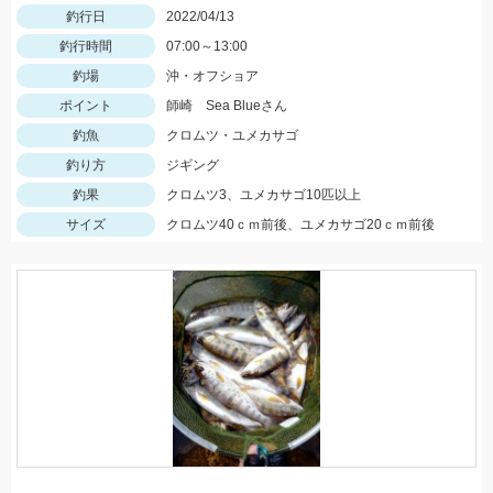
釣行日
2022/04/13
釣行時間
07:00～13:00
釣場
沖・オフショア
ポイント
師崎 Sea Blueさん
釣魚
クロムツ・ユメカサゴ
釣り方
ジギング
釣果
クロムツ3、ユメカサゴ10匹以上
サイズ
クロムツ40ｃｍ前後、ユメカサゴ20ｃｍ前後