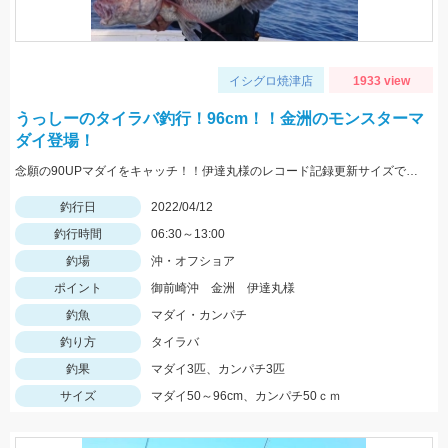
イシグロ焼津店
1933 view
うっしーのタイラバ釣行！96cm！！金洲のモンスターマ
ダイ登場！
念願の90UPマダイをキャッチ！！伊達丸様のレコード記録更新サイズです♪
釣行日
2022/04/12
釣行時間
06:30～13:00
釣場
沖・オフショア
ポイント
御前崎沖 金洲 伊達丸様
釣魚
マダイ・カンパチ
釣り方
タイラバ
釣果
マダイ3匹、カンパチ3匹
サイズ
マダイ50～96cm、カンパチ50ｃｍ