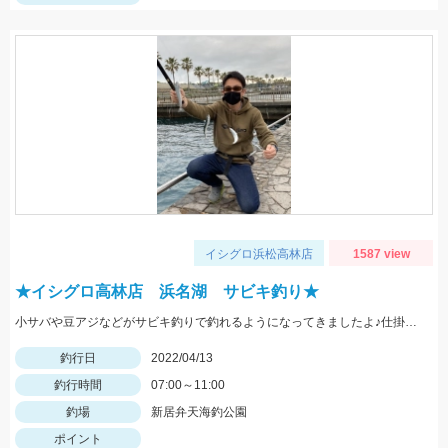
イシグロ浜松高林店
1587 view
★イシグロ高林店 浜名湖 サビキ釣り★
小サバや豆アジなどがサビキ釣りで釣れるようになってきましたよ♪仕掛けは、２～３号のサビキ仕掛がおすすめ！
釣行日
2022/04/13
釣行時間
07:00～11:00
釣場
新居弁天海釣公園
ポイント