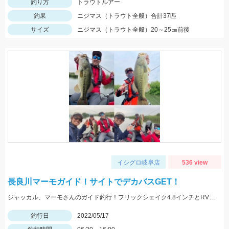
釣り方
トラウトルアー
釣果
ニジマス（トラウト全般）合計37匹
サイズ
ニジマス（トラウト全般）20～25㎝前後
イシグロ岐阜店
536 view
長良川マーモガイド！サイトでデカバスGET！
ジャッカル、マーモさんのガイド釣行！フリックシェイク4.8インチとRVドリフトフライ3インチで釣れました！
釣行日
2022/05/17