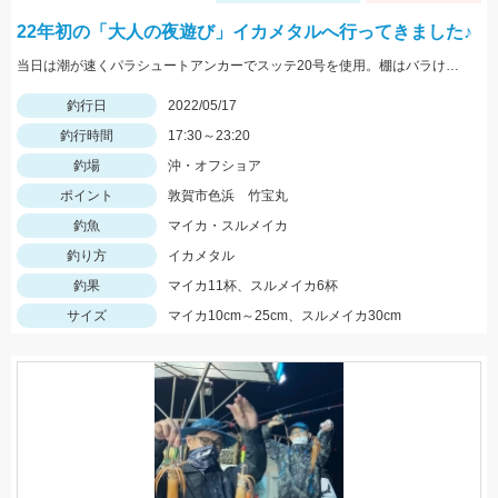
22年初の「大人の夜遊び」イカメタルへ行ってきました♪
当日は潮が速くパラシュートアンカーでスッテ20号を使用。棚はバラけていますがボトムが一番反応が良かったです。
釣行日
2022/05/17
釣行時間
17:30～23:20
釣場
沖・オフショア
ポイント
敦賀市色浜 竹宝丸
釣魚
マイカ・スルメイカ
釣り方
イカメタル
釣果
マイカ11杯、スルメイカ6杯
サイズ
マイカ10cm～25cm、スルメイカ30cm