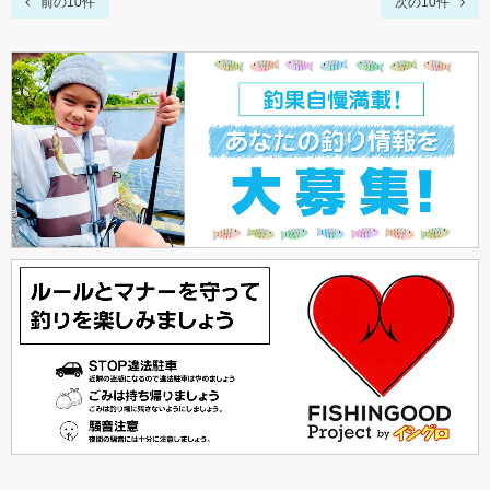
前の10件
次の10件