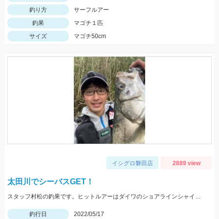
釣り方
サーフルアー
釣果
マゴチ１匹
サイズ
マゴチ50cm
イシグロ磐田店
2889 view
太田川でシーバスGET！
スタッフ村松の釣果です。ヒットルアーはダイワのショアラインシャイナーZバーティス80Sのゴールドカラー。
釣行日
2022/05/17