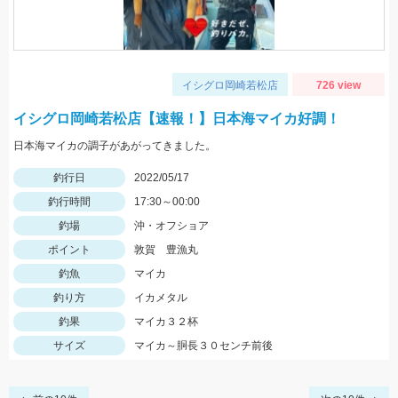
イシグロ岡崎若松店
726 view
イシグロ岡崎若松店【速報！】日本海マイカ好調！
日本海マイカの調子があがってきました。
釣行日
2022/05/17
釣行時間
17:30～00:00
釣場
沖・オフショア
ポイント
敦賀 豊漁丸
釣魚
マイカ
釣り方
イカメタル
釣果
マイカ３２杯
サイズ
マイカ～胴長３０センチ前後