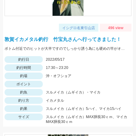
イシグロ名東引山店
496 view
敦賀イカメタル釣行 竹宝丸さんへ行ってきました！
ボトム付近でのヒットが大半ですのでしっかり誘う為にも硬めの竿がオススメ！スッテは基本色の赤緑・赤黄などの20号がメインです。
釣行日
2022/05/17
釣行時間
17:30～23:20
釣場
沖・オフショア
ポイント
釣魚
スルメイカ（ムギイカ）・マイカ
釣り方
イカメタル
釣果
スルメイカ（ムギイカ）5ハイ、マイカ15ハイ
サイズ
スルメイカ（ムギイカ）MAX胴長30ｃｍ、マイカ
MAX胴長30ｃｍ