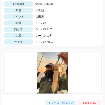
釣行時間
05:00～06:00
釣場
その他
ポイント
太田川
釣魚
シーバス
釣り方
シーバスルアー
釣果
シーバス１匹
サイズ
シーバス50㎝
イシグロ三河安城店
1591 view