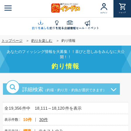
メ
イ
ショップ
ログイン
ン
コ
ン
釣りを楽しむ
釣りを知る
店舗情報
セール・イベント
テ
トップページ
釣りを楽しむ
釣り情報
ン
ツ
あなたのフィッシング情報を大募集！！喜びと悲しみをみんなに大公
に
開！！
移
釣り情報
動
詳細検索
（釣場・釣り方・釣魚が選択できます）
全
19,356
件中
18,111～18,120
件を表示
10件
30件
表示件数