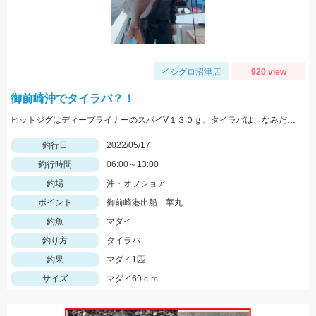
イシグロ沼津店
920 view
御前崎沖でタイラバ？！
ヒットジグはディープライナーのスパイV１３０ｇ。タイラバは、なみだまＴＧ８０ｇやビンビン玉１００ｇ等を使用
釣行日
2022/05/17
釣行時間
06:00～13:00
釣場
沖・オフショア
ポイント
御前崎港出船 華丸
釣魚
マダイ
釣り方
タイラバ
釣果
マダイ1匹
サイズ
マダイ69ｃｍ