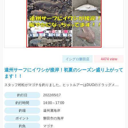
イシグロ磐田店
4474 view
遠州サーフにイワシが接岸！初夏のシーズン盛り上がって
ます！！
スタッフ村松がマゴチを釣りました。ヒットルアーはDUOのドラッグメタルキャストショット30gのイワシカラー。
釣行日
2022/05/17
釣行時間
14:00～17:00
釣場
遠州灘海岸
ポイント
磐田市の海岸
釣魚
マゴチ