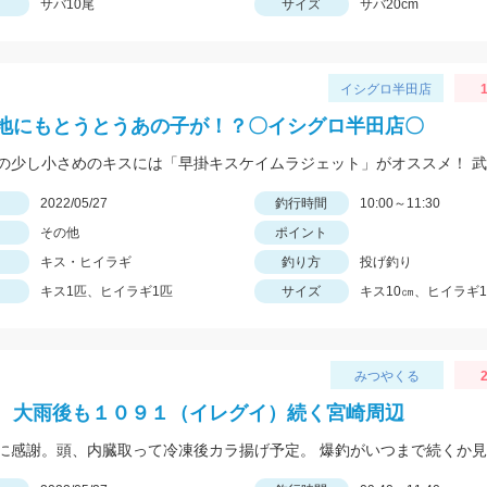
サバ10尾
サイズ
サバ20cm
イシグロ半田店
1
地にもとうとうあの子が！？〇イシグロ半田店〇
日
2022/05/27
釣行時間
10:00～11:30
その他
ポイント
キス・ヒイラギ
釣り方
投げ釣り
キス1匹、ヒイラギ1匹
サイズ
キス10㎝、ヒイラギ1
みつやくる
2
 大雨後も１０９１（イレグイ）続く宮崎周辺