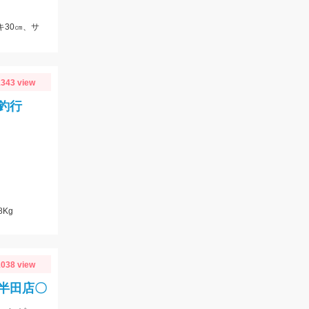
キ30㎝、サ
343 view
釣行
8Kg
038 view
ロ半田店〇