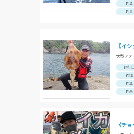
釣魚
釣果
【イシ
大型アオ
釣行
釣場
釣魚
釣果
《チョ