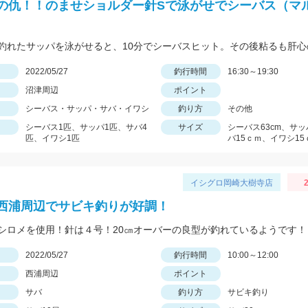
の仇！！のませショルダー針Sで泳がせでシーバス（マ
日
2022/05/27
釣行時間
16:30～19:30
沼津周辺
ポイント
シーバス・サッパ・サバ・イワシ
釣り方
その他
シーバス1匹、サッパ1匹、サバ4
サイズ
シーバス63cm、サッ
匹、イワシ1匹
バ15ｃｍ、イワシ15
イシグロ岡崎大樹寺店
2
西浦周辺でサビキ釣りが好調！
シロメを使用！針は４号！20㎝オーバーの良型が釣れているようです！
日
2022/05/27
釣行時間
10:00～12:00
西浦周辺
ポイント
サバ
釣り方
サビキ釣り