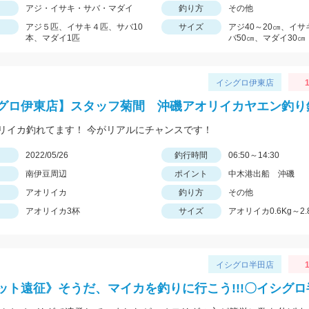
アジ・イサキ・サバ・マダイ
釣り方
その他
アジ５匹、イサキ４匹、サバ10
サイズ
アジ40～20㎝、イサ
本、マダイ1匹
バ50㎝、マダイ30㎝
イシグロ伊東店
1
グロ伊東店】スタッフ菊間 沖磯アオリイカヤエン釣り
リイカ釣れてます！ 今がリアルにチャンスです！
日
2022/05/26
釣行時間
06:50～14:30
南伊豆周辺
ポイント
中木港出船 沖磯
アオリイカ
釣り方
その他
アオリイカ3杯
サイズ
アオリイカ0.6Kg～2.
イシグロ半田店
1
ット遠征》そうだ、マイカを釣りに行こう!!!〇イシグ