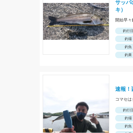
サッパ
キ）
釣行
釣場
釣魚
釣果
速報！
コマセは
釣行
釣場
釣魚