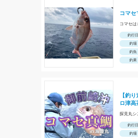
コマセ
コマセは
釣行
釣場
釣魚
釣果
【釣り
ロ津高
探見丸シ
釣行
釣場