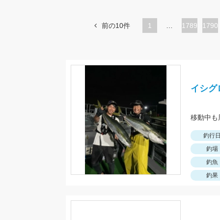
前の10件
1
…
ペ
1789
ペ
1790
ー
ー
ジ
ジ
イシグ
移動中も
釣行
釣場
釣魚
釣果