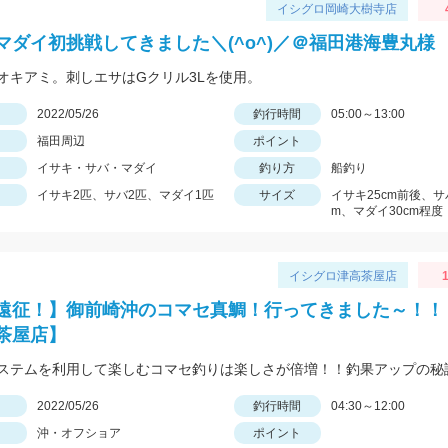
イシグロ岡崎大樹寺店
マダイ初挑戦してきました＼(^o^)／＠福田港海豊丸様
オキアミ。刺しエサはGクリル3Lを使用。
日
2022/05/26
釣行時間
05:00～13:00
福田周辺
ポイント
イサキ・サバ・マダイ
釣り方
船釣り
イサキ2匹、サバ2匹、マダイ1匹
サイズ
イサキ25cm前後、サ
m、マダイ30cm程度
イシグロ津高茶屋店
1
遠征！】御前崎沖のコマセ真鯛！行ってきました～！！
茶屋店】
ステムを利用して楽しむコマセ釣りは楽しさが倍増！！釣果アップの秘
日
2022/05/26
釣行時間
04:30～12:00
沖・オフショア
ポイント