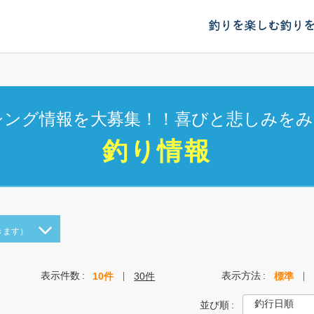
釣りを楽しむ
釣り
シング情報を大募集！！喜びと悲しみをみ
釣り情報
きます）
表示件数
表示方法
10件
30件
標準
並び順