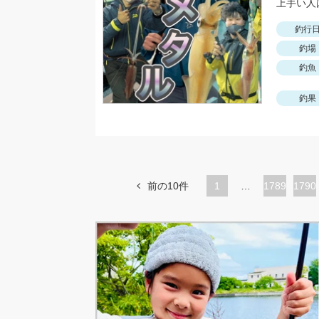
釣行
釣場
釣魚
釣果
前の10件
1
…
ペ
1789
ペ
1790
ー
ー
ジ
ジ