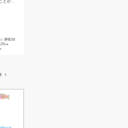
上手い人はオバマリグで連発していましたが、オモリグの方が簡単に数を伸ばすことが出来ました!! オモリグ×スイスイドロッパーが大当たり!!
）胴長30
25㎝
㎝
件