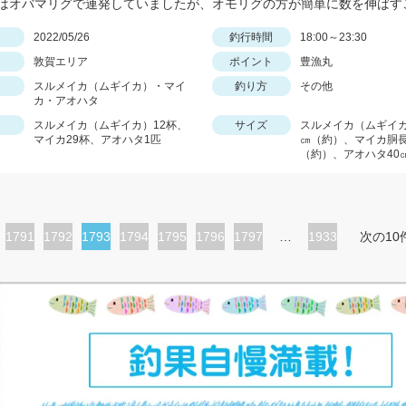
日
2022/05/26
釣行時間
18:00～23:30
敦賀エリア
ポイント
豊漁丸
スルメイカ（ムギイカ）・マイ
釣り方
その他
カ・アオハタ
スルメイカ（ムギイカ）12杯、
サイズ
スルメイカ（ムギイカ
マイカ29杯、アオハタ1匹
㎝（約）、マイカ胴長
（約）、アオハタ40
ペ
1791
ペ
1792
カ
1793
ペ
1794
ペ
1795
ペ
1796
ペ
1797
…
1933
次の10
ー
ー
レ
ー
ー
ー
ー
ジ
ジ
ン
ジ
ジ
ジ
ジ
ト
ペ
ー
ジ