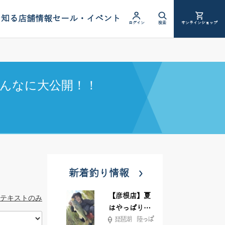
を知る
店舗情報
セール・イベント
ログイン
検索
オンラインショップ
んなに大公開！！
新着釣り情報
【彦根店】夏
テキストのみ
はやっぱりカ
琵琶湖 陸っぱ
バー撃ち