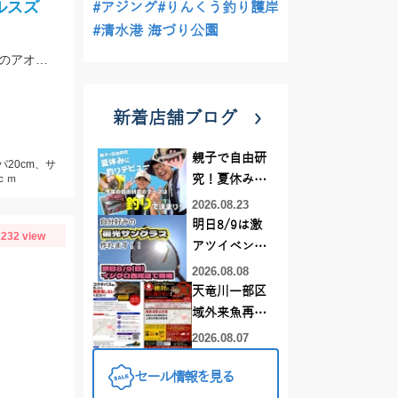
ルスズ
#アジング
#りんくう釣り護岸
#清水港 海づり公園
開始早々釣れたサッパを泳がせると、10分でシーバスヒット。その後粘るも肝心のアオリイカが釣れない。
新着店舗ブログ
親子で自由研
パ20cm、サ
ｃｍ
究！夏休みに
釣りデビュー
2026.08.23
明日8/9は激
232 view
アツイベント
日！！！～オ
2026.08.08
ーダー偏光グ
天竜川一部区
ラス受注会～
域外来魚再放
流禁止となり
2026.08.07
ました
セール情報を見る