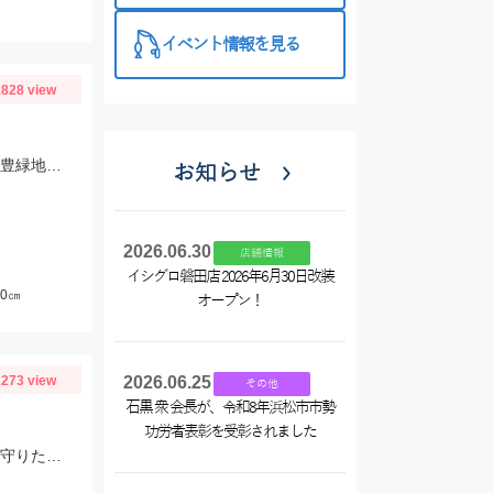
イベント情報を見る
828 view
この時期の少し小さめのキスには「早掛キスケイムラジェット」がオススメ！ 武豊緑地でも小型ですがキスが釣れ始めました！皆さんも是非、チャレンジしてみてください！！
お知らせ
2026.06.30
店舗情報
イシグロ磐田店 2026年6月30日改装
0㎝
オープン！
273 view
2026.06.25
その他
石黒 衆 会長が、令和8年浜松市市勢
功労者表彰を受彰されました
海の恵みに感謝。頭、内臓取って冷凍後カラ揚げ予定。 爆釣がいつまで続くか見守りたい。