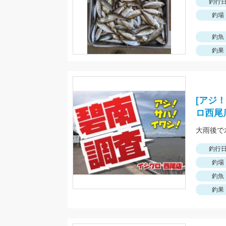
釣行
釣場
釣魚
釣果
[アジ
ロ西尾
大雨後で
釣行
釣場
釣魚
釣果