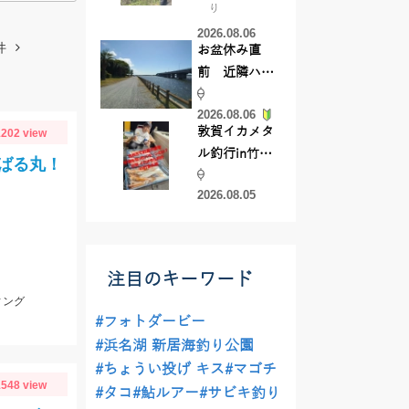
り
【45cmキャ
2026.08.06
ッチ】
件
お盆休み直
前 近隣ハゼ
釣り場調査し
2026.08.06
てきました
敦賀イカメタ
202 view
ル釣行in竹宝
ばる丸！
丸様 釣り方で
2026.08.05
釣果が激変！
竿頭を取った
パターンと
は？
注目のキーワード
ィング
#フォトダービー
#浜名湖 新居海釣り公園
#ちょうい投げ キス
#マゴチ
548 view
#タコ
#鮎ルアー
#サビキ釣り