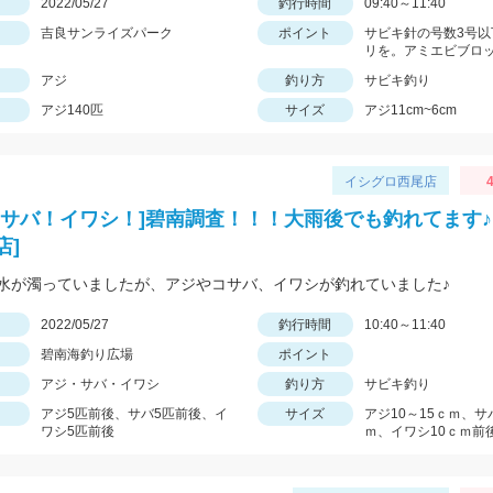
日
2022/05/27
釣行時間
09:40～11:40
吉良サンライズパーク
ポイント
サビキ針の号数3号以
リを。アミエビブロ
アジ
釣り方
サビキ釣り
アジ140匹
サイズ
アジ11cm~6cm
イシグロ西尾店
4
！サバ！イワシ！]碧南調査！！！大雨後でも釣れてます♪
店]
水が濁っていましたが、アジやコサバ、イワシが釣れていました♪
日
2022/05/27
釣行時間
10:40～11:40
碧南海釣り広場
ポイント
アジ・サバ・イワシ
釣り方
サビキ釣り
アジ5匹前後、サバ5匹前後、イ
サイズ
アジ10～15ｃｍ、サバ
ワシ5匹前後
ｍ、イワシ10ｃｍ前