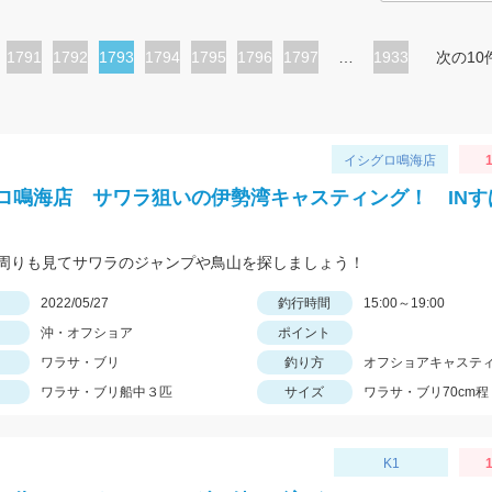
ペ
1791
ペ
1792
カ
1793
ペ
1794
ペ
1795
ペ
1796
ペ
1797
…
1933
次の10
ー
ー
レ
ー
ー
ー
ー
ジ
ジ
ン
ジ
ジ
ジ
ジ
ト
イシグロ鳴海店
1
ペ
ロ鳴海店 サワラ狙いの伊勢湾キャスティング！ INす
ー
ジ
周りも見てサワラのジャンプや鳥山を探しましょう！
日
2022/05/27
釣行時間
15:00～19:00
沖・オフショア
ポイント
ワラサ・ブリ
釣り方
オフショアキャステ
ワラサ・ブリ船中３匹
サイズ
ワラサ・ブリ70cm程
K1
1