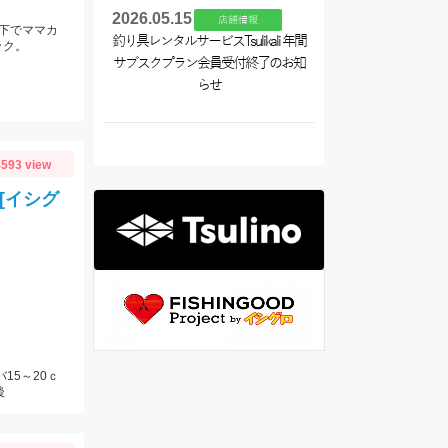
2026.05.15
店舗情報
下でママカ
釣り具レンタルサービスTsulikali 年間
ック。
サブスクプラン会員受付終了のお知
らせ
593 view
[イシグ
15～20ｃ
後