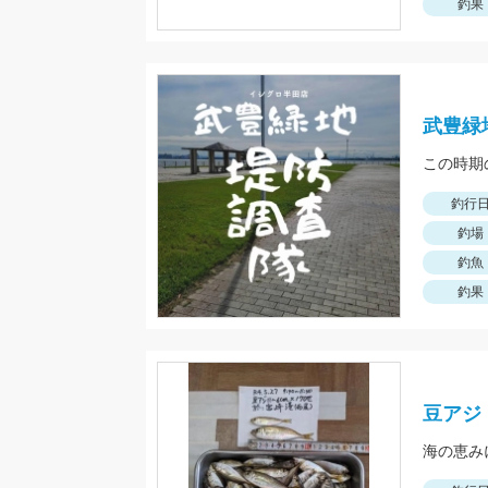
釣果
武豊緑
釣行
釣場
釣魚
釣果
豆アジ