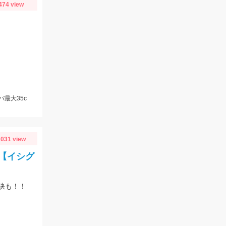
474 view
バ最大35c
031 view
【イシグ
訣も！！