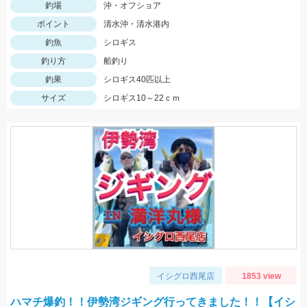
釣場
沖・オフショア
ポイント
清水沖・清水港内
釣魚
シロギス
釣り方
船釣り
釣果
シロギス40匹以上
サイズ
シロギス10～22ｃｍ
イシグロ西尾店
1853 view
ハマチ爆釣！！伊勢湾ジギング行ってきました！！【イシ