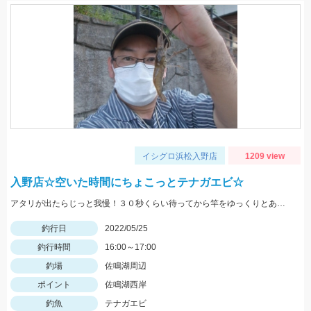
イシグロ浜松入野店
1209 view
入野店☆空いた時間にちょこっとテナガエビ☆
アタリが出たらじっと我慢！３０秒くらい待ってから竿をゆっくりとあげましょう。
釣行日
2022/05/25
釣行時間
16:00～17:00
釣場
佐鳴湖周辺
ポイント
佐鳴湖西岸
釣魚
テナガエビ