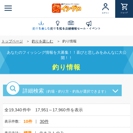
メ
イ
ショップ
ログイン
ン
コ
ン
釣りを楽しむ
釣りを知る
店舗情報
セール・イベント
テ
トップページ
釣りを楽しむ
釣り情報
ン
ツ
あなたのフィッシング情報を大募集！！喜びと悲しみをみんなに大公
に
開！！
移
釣り情報
動
詳細検索
（釣場・釣り方・釣魚が選択できます）
全
19,340
件中
17,951～17,960
件を表示
10件
30件
表示件数