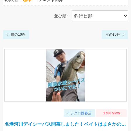
標準
テキストのみ
表示方法
並び順
前の10件
次の10件
イシグロ西春店
1708 view
名港河川デイシーバス開幕しました！ベイトはまさかの…