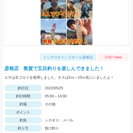
イシグロカインズモール彦根店
1707 view
彦根店 敦賀で五目釣りを楽しんできました！
エサは石ゴカイを使用しました。キスは5ｍ～10ｍ先にいましたよ！
釣行日
2022/05/25
釣行時間
05:00～14:00
釣場
その他
ポイント
釣魚
シロギス・メバル
釣り方
投げ釣り