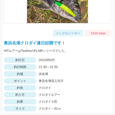
イシグロバイヤー
1334 view
奥浜名湖クロダイ連日好調です！
HITルアーはTsulinoのFLAIRシリーズでした。
釣行日
2022/05/25
釣行時間
21:30～22:30
釣場
浜名湖
ポイント
奥浜名湖流入河川
釣魚
クロダイ
釣り方
クロダイルアー
釣果
クロダイ４匹
サイズ
クロダイ～42㎝