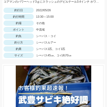
コアマンのパワーヘッド3ｇにスラッシュのデビルテール3.4インチ ホワイトシルバーで釣れました！
釣行日
2022/05/26
釣行時間
13:30～15:00
釣場
その他
ポイント
中流域
釣魚
シーバス・コイ
釣り方
シーバスルアー
釣果
シーバス1匹、コイ1匹
サイズ
シーバス45㎝、コイ約70㎝