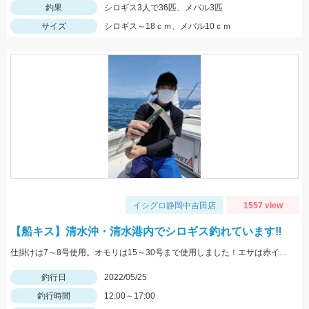
釣果
シロギス3人で36匹、メバル3匹
サイズ
シロギス～18ｃｍ、メバル10ｃｍ
イシグロ静岡中吉田店
1557 view
【船キス】清水沖・清水港内でシロギス釣れています‼
仕掛けは7～8号使用。オモリは15～30号まで使用しました！エサは赤イソメがオススメです！
釣行日
2022/05/25
釣行時間
12:00～17:00