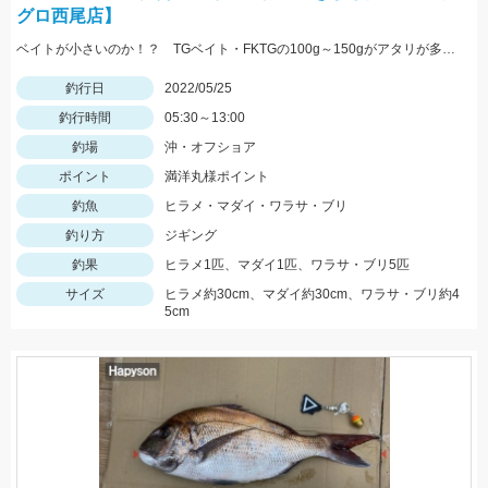
グロ西尾店】
ベイトが小さいのか！？ TGベイト・FKTGの100g～150gがアタリが多かったです！！
釣行日
2022/05/25
釣行時間
05:30～13:00
釣場
沖・オフショア
ポイント
満洋丸様ポイント
釣魚
ヒラメ・マダイ・ワラサ・ブリ
釣り方
ジギング
釣果
ヒラメ1匹、マダイ1匹、ワラサ・ブリ5匹
サイズ
ヒラメ約30cm、マダイ約30cm、ワラサ・ブリ約4
5cm