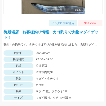
イシグロ御殿場店
987 view
御殿場店 お客様釣り情報 カゴ釣りで大物マダイゲッ
ト！
夜釣りの釣果です。タチウオはアジの泳がせで釣れました。良型マダイおめでとうございます。
釣行日
2022/05/25
釣行時間
22:00～09:00
釣場
沼津周辺
ポイント
沼津市内堤防
釣魚
マダイ・タチウオ
釣り方
カゴ釣り
釣果
マダイ1枚、タチウオ1本
サイズ
マダイ56.4、タチウオ指5本