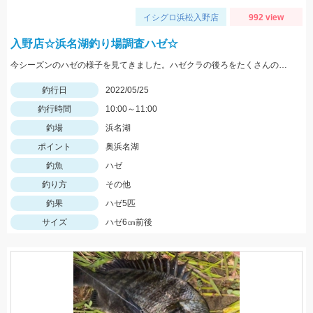
イシグロ浜松入野店
992 view
入野店☆浜名湖釣り場調査ハゼ☆
今シーズンのハゼの様子を見てきました。ハゼクラの後ろをたくさんのハゼが付いてきたので今後楽しみですよ♪今後もちょくちょく様子見てきますね。
釣行日
2022/05/25
釣行時間
10:00～11:00
釣場
浜名湖
ポイント
奥浜名湖
釣魚
ハゼ
釣り方
その他
釣果
ハゼ5匹
サイズ
ハゼ6㎝前後