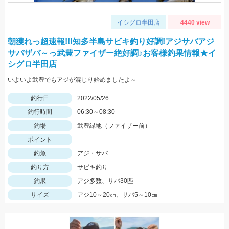
イシグロ半田店
4440 view
朝獲れっ超速報!!!知多半島サビキ釣り好調!アジサバアジ
サバザバ～っ武豊ファイザー絶好調♪お客様釣果情報★イ
シグロ半田店
いよいよ武豊でもアジが混じり始めましたよ～
釣行日
2022/05/26
釣行時間
06:30～08:30
釣場
武豊緑地（ファイザー前）
ポイント
釣魚
アジ・サバ
釣り方
サビキ釣り
釣果
アジ多数、サバ30匹
サイズ
アジ10～20㎝、サバ5～10㎝