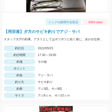
イシグロ静岡中吉田店
1004 view
【用宗港】夕方のサビキ釣りでアジ・サバ
スタッフ大戸の釣果。アタリとしてはポツポツと続く感じ。泳がせ仕掛で青物も狙えるかも。
釣行日
2022/05/23
釣行時間
17:30～19:00
釣場
その他
ポイント
釣魚
アジ・サバ
釣り方
サビキ釣り
釣果
アジ3匹、サバ9匹
サイズ
アジ8ｃｍ、サバ15ｃｍ