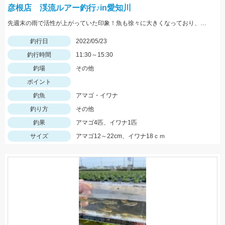
彦根店 渓流ルアー釣行♪in愛知川
先週末の雨で活性が上がっていた印象！魚も徐々に大きくなっており、まだまだ楽しめそうですよ♪
釣行日
2022/05/23
釣行時間
11:30～15:30
釣場
その他
ポイント
釣魚
アマゴ・イワナ
釣り方
その他
釣果
アマゴ4匹、イワナ1匹
サイズ
アマゴ12～22cm、イワナ18ｃｍ