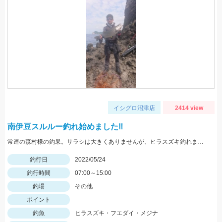
イシグロ沼津店
2414 view
南伊豆スルルー釣れ始めました‼
常連の森村様の釣果。サラシは大きくありませんが、ヒラスズキ釣れました！
釣行日
2022/05/24
釣行時間
07:00～15:00
釣場
その他
ポイント
釣魚
ヒラスズキ・フエダイ・メジナ