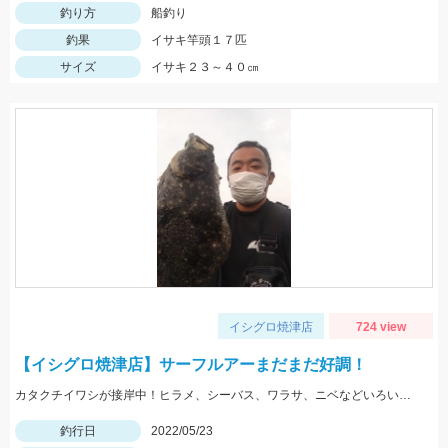
釣り方
船釣り
釣果
イサキ竿頭１７匹
サイズ
イサキ２３～４０㎝
イシグロ焼津店
724 view
【イシグロ焼津店】サーフルアーまだまだ好調！
カタクチイワシが接岸中！ヒラメ、シーバス、ワラサ、ニベなどいろいろ釣れてます！
釣行日
2022/05/23