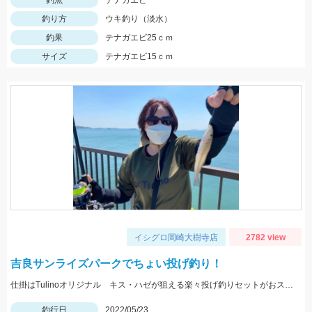
釣魚
テナガエビ
釣り方
ウキ釣り（淡水）
釣果
テナガエビ25ｃｍ
サイズ
テナガエビ15ｃｍ
イシグロ岡崎大樹寺店
2782 view
吉良サンライズパークでちょい投げ釣り！
仕掛はTulinoオリジナル キス・ハゼが狙える楽々投げ釣りセットがおススメです！
釣行日
2022/05/23