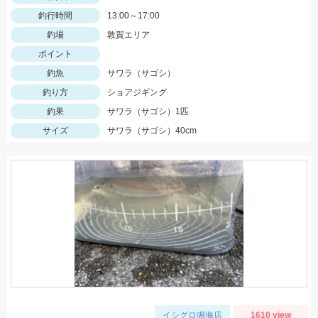
釣行時間
13:00～17:00
釣場
敦賀エリア
ポイント
釣魚
サワラ（サゴシ）
釣り方
ショアジギング
釣果
サワラ（サゴシ）1匹
サイズ
サワラ（サゴシ）40cm
イシグロ鳴海店
1610 view