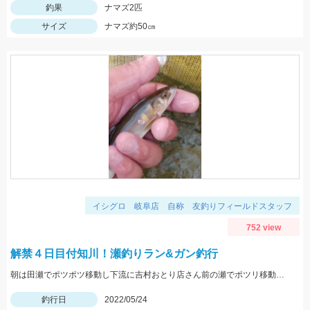
釣果
ナマズ2匹
サイズ
ナマズ約50㎝
イシグロ 岐阜店 自称 友釣りフィールドスタッフ
752 view
解禁４日目付知川！瀬釣りラン&ガン釣行
朝は田瀬でポツポツ移動し下流に吉村おとり店さん前の瀬でポツリ移動し上流いなりはし下流の瀬の中でポツポツσ(^_^;)
釣行日
2022/05/24