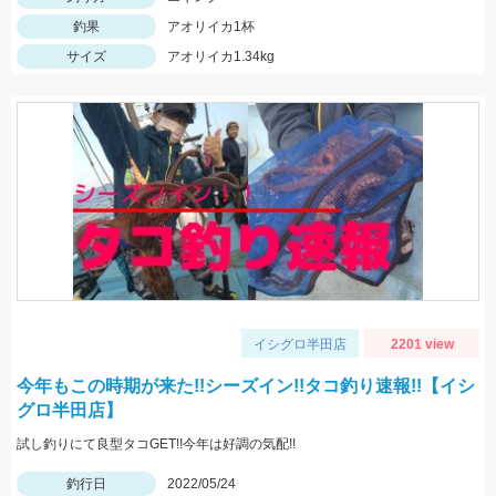
釣果
アオリイカ1杯
サイズ
アオリイカ1.34kg
イシグロ半田店
2201 view
今年もこの時期が来た!!シーズイン!!タコ釣り速報!!【イシ
グロ半田店】
試し釣りにて良型タコGET!!今年は好調の気配!!
釣行日
2022/05/24