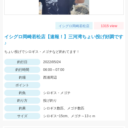
イシグロ岡崎若松店
1315 view
イシグロ岡崎若松店【速報！】三河湾ちょい投げ好調です
♪
ちょい投げでシロギス・メゴチなど釣れてます！
釣行日
2022/05/24
釣行時間
06:00～07:00
釣場
西浦周辺
ポイント
釣魚
シロギス・メゴチ
釣り方
投げ釣り
釣果
シロギス数匹、メゴチ数匹
サイズ
シロギス~15cm、メゴチ～13ｃｍ