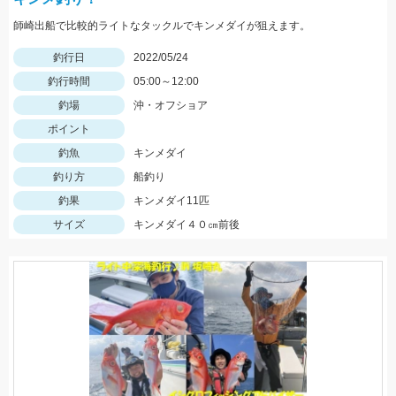
師崎出船で比較的ライトなタックルでキンメダイが狙えます。
釣行日
2022/05/24
釣行時間
05:00～12:00
釣場
沖・オフショア
ポイント
釣魚
キンメダイ
釣り方
船釣り
釣果
キンメダイ11匹
サイズ
キンメダイ４０㎝前後