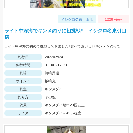
イシグロ名東引山店
1229 view
ライト中深海でキンメ釣りに初挑戦!! イシグロ名東引山
店
ライト中深海に初めて挑戦してきました♪食べておいしいキンメを釣ってみてはいかがでしょうか？ 水深300～400ｍで仕掛けは5～8本針のライト中深海用胴突き仕掛けに250号のオモリを使用しました
釣行日
2022/05/24
釣行時間
07:00～12:00
釣場
師崎周辺
ポイント
坂崎丸
釣魚
キンメダイ
釣り方
その他
釣果
キンメダイ船中20匹以上
サイズ
キンメダイ～45㎝程度