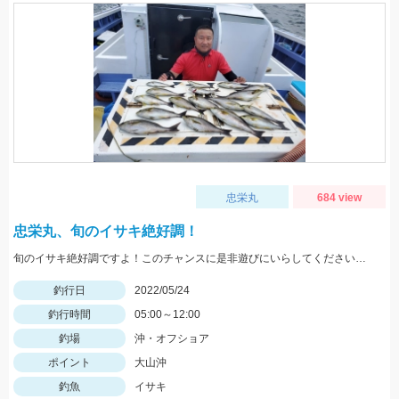
忠栄丸
684 view
忠栄丸、旬のイサキ絶好調！
旬のイサキ絶好調ですよ！このチャンスに是非遊びにいらしてくださいね。
釣行日
2022/05/24
釣行時間
05:00～12:00
釣場
沖・オフショア
ポイント
大山沖
釣魚
イサキ