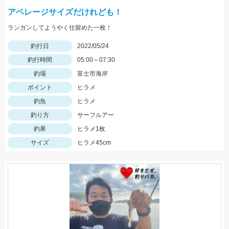
アベレージサイズだけれども！
ランガンしてようやく仕留めた一枚！
釣行日
2022/05/24
釣行時間
05:00～07:30
釣場
富士市海岸
ポイント
ヒラメ
釣魚
ヒラメ
釣り方
サーフルアー
釣果
ヒラメ1枚
サイズ
ヒラメ45cm