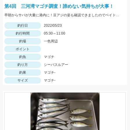
第4回 三河湾マゴチ調査！諦めない気持ちが大事！
早朝からサバが大量に港内に！豆アジの姿も確認できましたのでベイトは大量ですね！
釣行日
2022/05/23
釣行時間
05:30～11:00
釣場
一色周辺
ポイント
釣魚
マゴチ
釣り方
シーバスルアー
釣果
マゴチ-
サイズ
マゴチ-