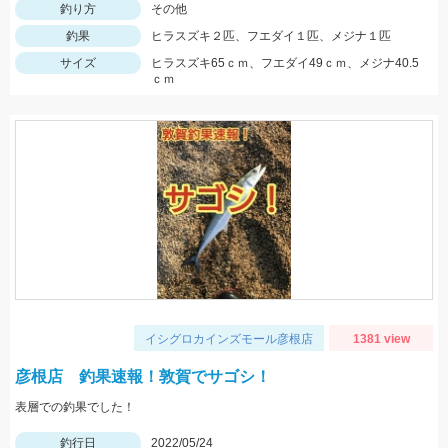
釣り方
その他
釣果
ヒラスズキ２匹、フエダイ１匹、メジナ１匹
サイズ
ヒラスズキ65ｃｍ、フエダイ49ｃｍ、メジナ40.5
ｃｍ
イシグロカインズモール彦根店
1381 view
彦根店 釣果速報！敦賀でサゴシ！
表層での釣果でした！
釣行日
2022/05/24