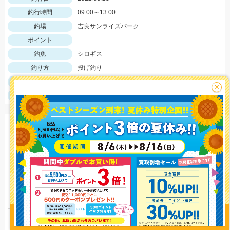
釣行時間
09:00～13:00
釣場
吉良サンライズパーク
ポイント
釣魚
シロギス
釣り方
投げ釣り
釣果
シロギス５匹
×
サイズ
シロギスMAX１３cm
釣り情報を
投稿する
イシグロ磐田店
1745 view