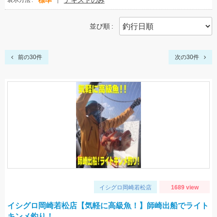
標準
テキストのみ
表示方法
並び順
前の30件
次の30件
イシグロ岡崎若松店
1689 view
イシグロ岡崎若松店【気軽に高級魚！】師崎出船でライト
キンメ釣り！