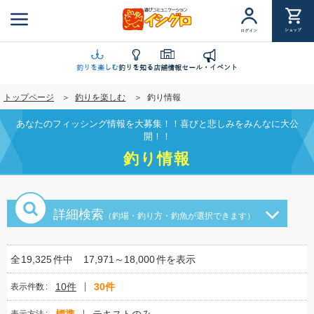
メ
イ
ショップ
ログイン
ン
コ
ン
釣りを楽しむ
釣りを知る
店舗情報
セール・イベント
テ
トップページ
釣りを楽しむ
釣り情報
ン
ツ
あなたのフィッシング情報を大募集！！喜びと悲しみをみんなに大公
に
開！！
移
釣り情報
動
詳細検索
（釣場・釣り方・釣魚が選択できます）
全
19,325
件中
17,971～18,000
件を表示
10件
30件
表示件数