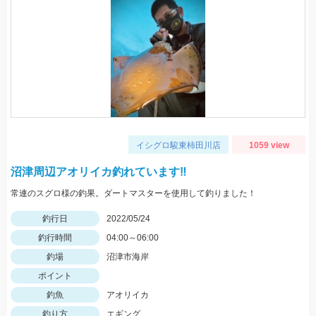
イシグロ駿東柿田川店
1059 view
沼津周辺アオリイカ釣れています‼
常連のスグロ様の釣果。ダートマスターを使用して釣りました！
釣行日
2022/05/24
釣行時間
04:00～06:00
釣場
沼津市海岸
ポイント
釣魚
アオリイカ
釣り方
エギング