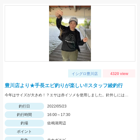
イシグロ豊川店
4320 view
豊川店より★手長エビ釣りが楽しい‼スタッフ綾釣行
今年はサイズが大きめ！？エサは赤イソメを使用しました。針外しにはフォーセップがあると鋏まれずにすみますよ！
釣行日
2022/05/23
釣行時間
16:00～17:30
釣場
佐鳴湖周辺
ポイント