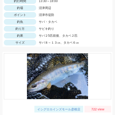
釣行時間
13:30～18:00
釣場
沼津周辺
ポイント
沼津市堤防
釣魚
サバ・タカベ
釣り方
サビキ釣り
釣果
サバ２5匹前後、タカベ２匹
サイズ
サバ８～１３㎝、タカベ６㎝
イシグロカインズモール彦根店
722 view