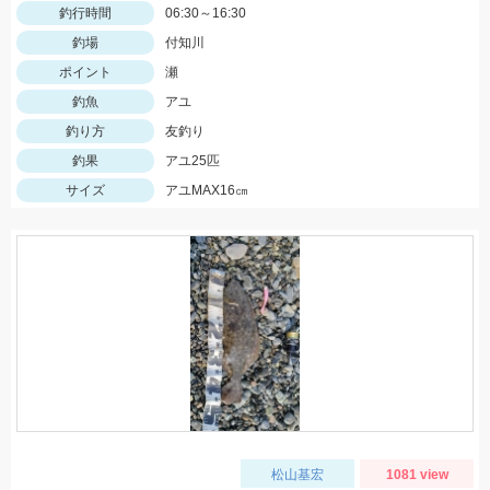
釣行時間
06:30～16:30
釣場
付知川
ポイント
瀬
釣魚
アユ
釣り方
友釣り
釣果
アユ25匹
サイズ
アユMAX16㎝
松山基宏
1081 view