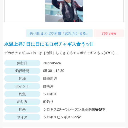
釣り船 まとばや所属『武丸 たけまる』
766 view
水温上昇⤴︎ 日に日にモロポチャギス食うッ‼︎
デカポチャギスの中には［抱卵］してきてるモロポチャギスもッ(о´∀`о) 期間限定ですので お早めにッ(ﾟ∀ﾟ)b
釣行日
2022/05/24
釣行時間
05:30～12:30
釣場
師崎周辺
ポイント
師崎沖
釣魚
シロギス
釣り方
船釣り
釣果
シロギス20〜今シーズン最高釣果❼❹本
サイズ
シロギスピンギス〜22㌢