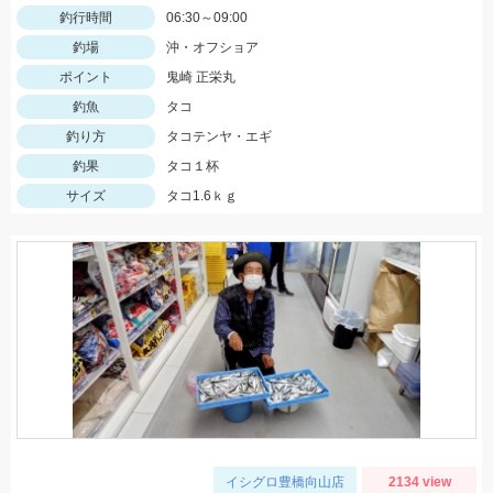
釣行時間
06:30～09:00
釣場
沖・オフショア
ポイント
鬼崎 正栄丸
釣魚
タコ
釣り方
タコテンヤ・エギ
釣果
タコ１杯
サイズ
タコ1.6ｋｇ
イシグロ豊橋向山店
2134 view