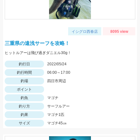
イシグロ西春店
8095 view
三重県の遠浅サーフを攻略！
ヒットルアーは飛び過ぎダニエル30g！
釣行日
2022/05/24
釣行時間
06:00～17:00
釣場
四日市周辺
ポイント
釣魚
マゴチ
釣り方
サーフルアー
釣果
マゴチ1匹
サイズ
マゴチ45㎝