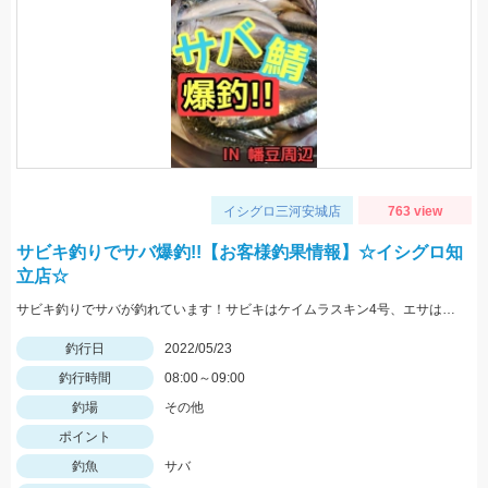
イシグロ三河安城店
763 view
サビキ釣りでサバ爆釣!!【お客様釣果情報】☆イシグロ知
立店☆
サビキ釣りでサバが釣れています！サビキはケイムラスキン4号、エサは冷凍アミエビを使用しました。
釣行日
2022/05/23
釣行時間
08:00～09:00
釣場
その他
ポイント
釣魚
サバ