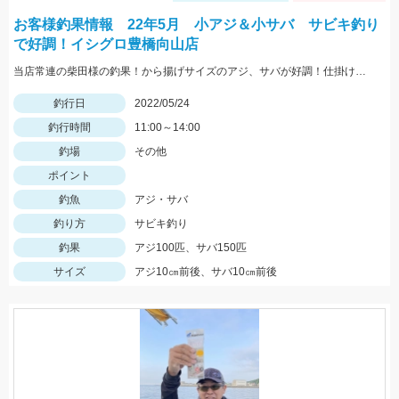
お客様釣果情報 22年5月 小アジ＆小サバ サビキ釣り
で好調！イシグロ豊橋向山店
当店常連の柴田様の釣果！から揚げサイズのアジ、サバが好調！仕掛けはママカリサビキ3～5号でOK！
釣行日
2022/05/24
釣行時間
11:00～14:00
釣場
その他
ポイント
釣魚
アジ・サバ
釣り方
サビキ釣り
釣果
アジ100匹、サバ150匹
サイズ
アジ10㎝前後、サバ10㎝前後