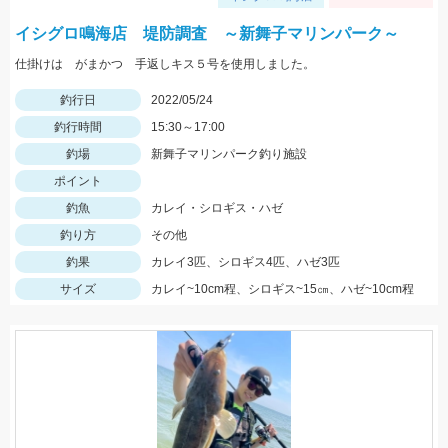
イシグロ鳴海店 堤防調査 ～新舞子マリンパーク～
仕掛けは がまかつ 手返しキス５号を使用しました。
釣行日
2022/05/24
釣行時間
15:30～17:00
釣場
新舞子マリンパーク釣り施設
ポイント
釣魚
カレイ・シロギス・ハゼ
釣り方
その他
釣果
カレイ3匹、シロギス4匹、ハゼ3匹
サイズ
カレイ~10cm程、シロギス~15㎝、ハゼ~10cm程