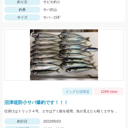
釣り方
サビキ釣り
釣果
サバ沢山
サイズ
サバ～15㌢
イシグロ沼津店
2209 view
沼津堤防小サバ爆釣です！！！
仕掛けはトリック４号、エサはアミ姫を使用。魚が見えたら軽くエサを撒いて、仕掛けをたらせば入れ食いでした。
釣行日
2022/05/23