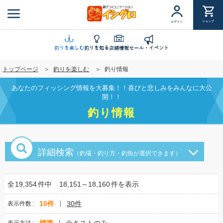
メ
イ
ショップ
ログイン
ン
コ
ン
釣りを楽しむ
釣りを知る
店舗情報
セール・イベント
テ
トップページ
釣りを楽しむ
釣り情報
ン
ツ
あなたのフィッシング情報を大募集！！喜びと悲しみをみんなに大公
に
開！！
移
釣り情報
動
詳細検索
（釣場・釣り方・釣魚が選択できます）
全
19,354
件中
18,151～18,160
件を表示
10件
30件
表示件数