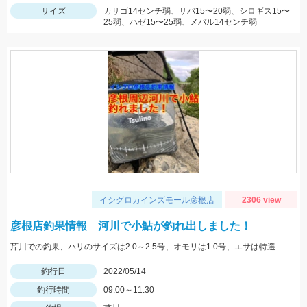
サイズ
カサゴ14センチ弱、サバ15〜20弱、シロギス15〜
25弱、ハゼ15〜25弱、メバル14センチ弱
イシグロカインズモール彦根店
2306 view
彦根店釣果情報 河川で小鮎が釣れ出しました！
芹川での釣果、ハリのサイズは2.0～2.5号、オモリは1.0号、エサは特選小鮎まきえと鮎乱舞を混ぜて使用。
釣行日
2022/05/14
釣行時間
09:00～11:30