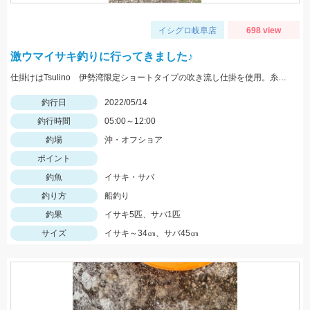
イシグロ岐阜店
698 view
激ウマイサキ釣りに行ってきました♪
仕掛けはTsulino 伊勢湾限定ショートタイプの吹き流し仕掛を使用。糸絡みも少なくオススメです！
釣行日
2022/05/14
釣行時間
05:00～12:00
釣場
沖・オフショア
ポイント
釣魚
イサキ・サバ
釣り方
船釣り
釣果
イサキ5匹、サバ1匹
サイズ
イサキ～34㎝、サバ45㎝