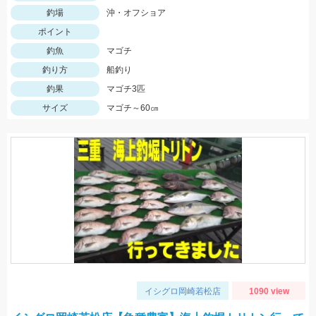
釣場
沖・オフショア
ポイント
釣魚
マゴチ
釣り方
船釣り
釣果
マゴチ3匹
サイズ
マゴチ～60㎝
イシグロ岡崎若松店
1090 view