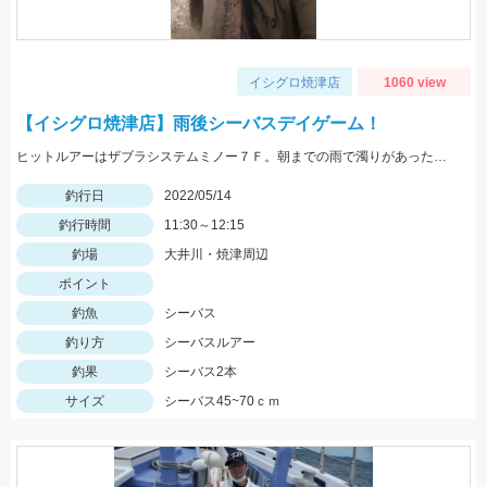
イシグロ焼津店
1060 view
【イシグロ焼津店】雨後シーバスデイゲーム！
ヒットルアーはザブラシステムミノー７Ｆ。朝までの雨で濁りがあったので高活性でした！
釣行日
2022/05/14
釣行時間
11:30～12:15
釣場
大井川・焼津周辺
ポイント
釣魚
シーバス
釣り方
シーバスルアー
釣果
シーバス2本
サイズ
シーバス45~70ｃｍ