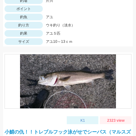
釣場
芹川
ポイント
釣魚
アユ
釣り方
ウキ釣り（淡水）
釣果
アユ５匹
サイズ
アユ10～13ｃｍ
K1
2323 view
小鯖の仇！！トレブルフック泳がせでシーバス（マルスズ