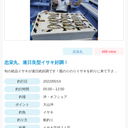
忠栄丸
488 view
忠栄丸、連日良型イサキ好調！
旬の絶品イサキが連日絶好調です！脂のりのりイサキを釣りに来て下さいね。チャンスですよ
釣行日
2022/05/14
釣行時間
05:00～12:00
釣場
沖・オフショア
ポイント
大山沖
釣魚
イサキ
釣り方
船釣り
釣果
イサキ竿頭２１匹