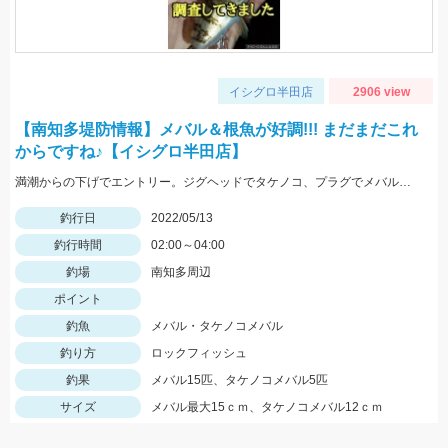
イシグロ半田店
2906 view
【南知多堤防情報】メバル＆根魚が好調!!! まだまだこれ
からですね♪【イシグロ半田店】
満潮からの下げでエントリー。ジグヘッドでタケノコ、プラグでメバルが入れ食いでした。サイズは小さめなので全てリリースしました。
釣行日
2022/05/13
釣行時間
02:00～04:00
釣場
南知多周辺
ポイント
釣魚
メバル・タケノコメバル
釣り方
ロックフィッシュ
釣果
メバル15匹、タケノコメバル5匹
サイズ
メバル最大15ｃｍ、タケノコメバル12ｃｍ