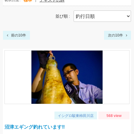
標準
テキストのみ
表示方法
並び順
前の10件
次の10件
イシグロ駿東柿田川店
568 view
沼津エギング釣れています‼