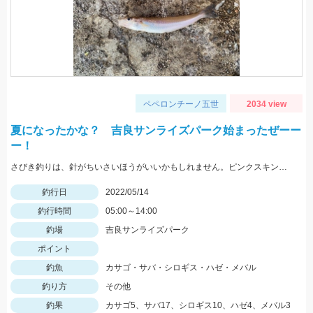
ペペロンチーノ五世
2034 view
夏になったかな？ 吉良サンライズパーク始まったぜーー
ー！
さびき釣りは、針がちいさいほうがいいかもしれません。ピンクスキンおすすめです。 根魚は、ゴールドイソメがおすすめです。
釣行日
2022/05/14
釣行時間
05:00～14:00
釣場
吉良サンライズパーク
ポイント
釣魚
カサゴ・サバ・シロギス・ハゼ・メバル
釣り方
その他
釣果
カサゴ5、サバ17、シロギス10、ハゼ4、メバル3