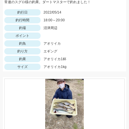
常連のスグロ様の釣果。ダートマスターで釣れました！
釣行日
2022/05/14
釣行時間
18:00～20:00
釣場
沼津周辺
ポイント
釣魚
アオリイカ
釣り方
エギング
釣果
アオリイカ1杯
サイズ
アオリイカ1kg