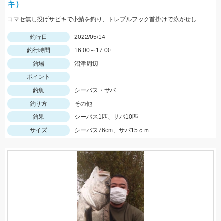
キ）
コマセ無し投げサビキで小鯖を釣り、トレブルフック首掛けで泳がせして10分でシーバスヒット。
釣行日
2022/05/14
釣行時間
16:00～17:00
釣場
沼津周辺
ポイント
釣魚
シーバス・サバ
釣り方
その他
釣果
シーバス1匹、サバ10匹
サイズ
シーバス76cm、サバ15ｃｍ