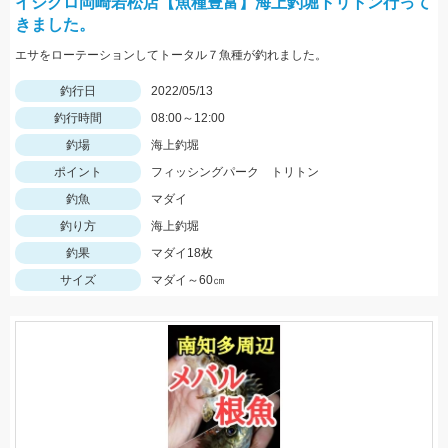
イシグロ岡崎若松店【魚種豊富】海上釣堀トリトン行って
きました。
エサをローテーションしてトータル７魚種が釣れました。
釣行日
2022/05/13
釣行時間
08:00～12:00
釣場
海上釣堀
ポイント
フィッシングパーク トリトン
釣魚
マダイ
釣り方
海上釣堀
釣果
マダイ18枚
サイズ
マダイ～60㎝