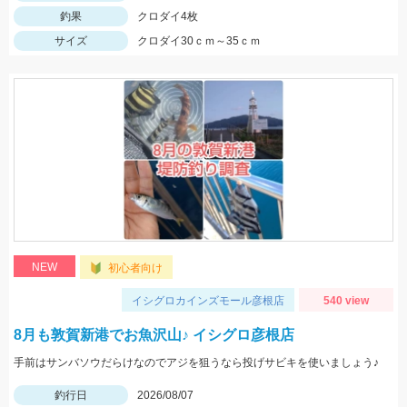
釣果
クロダイ4枚
サイズ
クロダイ30ｃｍ～35ｃｍ
NEW
初心者向け
イシグロカインズモール彦根店
540 view
8月も敦賀新港でお魚沢山♪ イシグロ彦根店
手前はサンバソウだらけなのでアジを狙うなら投げサビキを使いましょう♪
釣行日
2026/08/07