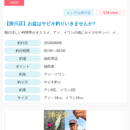
NEW
イシグロ掛川店
539 view
【掛川店】お盆はサビキ釣りいきませんか?
朝の涼しい時間帯がオススメ。アジ、イワシの他にセイゴやサッパ、メッキなども。仕掛けは『Tsulinoママカリ4号、ケイムラスキン4号』でOK。餌付け器で針にエサを付ければアタリはかなり増えますよ♪
釣行日
2026/08/06
釣行時間
05:00～06:00
釣場
福田周辺
ポイント
福田港
釣魚
アジ・イワシ
釣り方
サビキ釣り
釣果
アジ6匹、イワシ1匹
サイズ
アジ～18㎝、イワシ16㎝