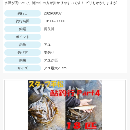
水温が高いので、瀬の中の方が掛かりやすいです！ ビリもかかりますが、オトリになるサイズが大半なので、オトリを循環して数を伸ばしましょう！
釣行日
2026/08/07
釣行時間
10:00～17:00
釣場
長良川
ポイント
釣魚
アユ
釣り方
友釣り
釣果
アユ24匹
サイズ
アユ最大21cm