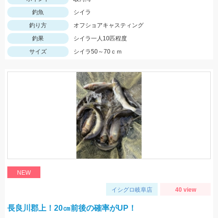
釣魚
シイラ
釣り方
オフショアキャスティング
釣果
シイラ一人10匹程度
サイズ
シイラ50～70ｃｍ
NEW
イシグロ岐阜店
40 view
長良川郡上！20㎝前後の確率がUP！