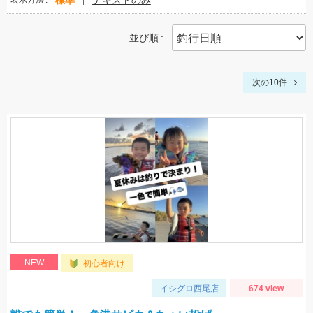
標準
テキストのみ
表示方法
並び順
次の10件
NEW
初心者向け
イシグロ西尾店
674 view