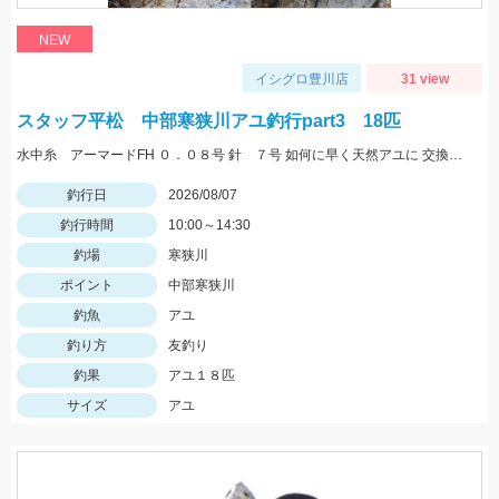
NEW
イシグロ豊川店
31 view
スタッフ平松 中部寒狭川アユ釣行part3 18匹
水中糸 アーマードFH ０．０８号 針 ７号 如何に早く天然アユに 交換できるかが大事！
釣行日
2026/08/07
釣行時間
10:00～14:30
釣場
寒狭川
ポイント
中部寒狭川
釣魚
アユ
釣り方
友釣り
釣果
アユ１８匹
サイズ
アユ