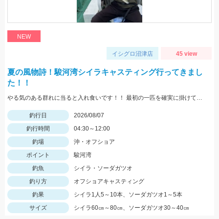
NEW
イシグロ沼津店
45 view
夏の風物詩！駿河湾シイラキャスティング行ってきまし
た！！
やる気のある群れに当ると入れ食いです！！ 最初の一匹を確実に掛けて船べりに寄せてくることで船の周りがシイラだらけになり船中お祭り騒ぎになります！！
釣行日
2026/08/07
釣行時間
04:30～12:00
釣場
沖・オフショア
ポイント
駿河湾
釣魚
シイラ・ソーダガツオ
釣り方
オフショアキャスティング
釣果
シイラ1人5～10本、ソーダガツオ1～5本
サイズ
シイラ60㎝～80㎝、ソーダガツオ30～40㎝