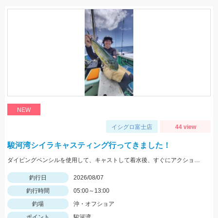
NEW
イシグロ富士店
44 view
駿河湾シイラキャスティング行ってきました！
ダイビングペンシルを使用して、キャストして着水後、すぐにアクションを始めると見切られ難く、ヒット率が上がります。
釣行日
2026/08/07
釣行時間
05:00～13:00
釣場
沖・オフショア
ポイント
駿河湾