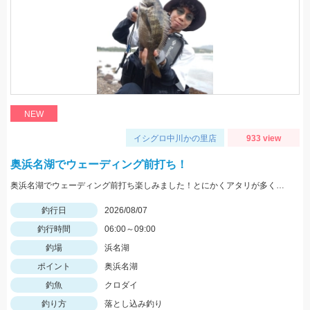
NEW
イシグロ中川かの里店
933 view
奥浜名湖でウェーディング前打ち！
奥浜名湖でウェーディング前打ち楽しみました！とにかくアタリが多くて面白い！クロダイの力強い引きを楽しめます！
釣行日
2026/08/07
釣行時間
06:00～09:00
釣場
浜名湖
ポイント
奥浜名湖
釣魚
クロダイ
釣り方
落とし込み釣り