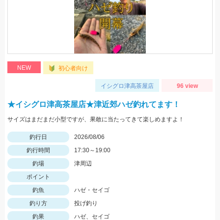
NEW
初心者向け
イシグロ津高茶屋店
96 view
★イシグロ津高茶屋店★津近郊ハゼ釣れてます！
サイズはまだまだ小型ですが、果敢に当たってきて楽しめますよ！
釣行日
2026/08/06
釣行時間
17:30～19:00
釣場
津周辺
ポイント
釣魚
ハゼ・セイゴ
釣り方
投げ釣り
釣果
ハゼ、セイゴ