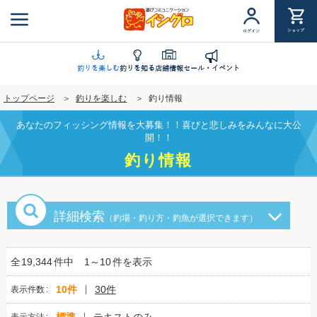
メ
イ
ショップ
ログイン
ン
コ
ン
釣りを楽しむ
釣りを知る
店舗情報
セール・イベント
テ
トップページ
釣りを楽しむ
釣り情報
ン
ツ
あなたのフィッシング情報を大募集！！喜びと悲しみをみんなに大公
に
開！！
移
釣り情報
動
詳細検索
（釣場・釣り方・釣魚が選択できます）
全
19,344
件中
1～10
件を表示
10件
30件
表示件数