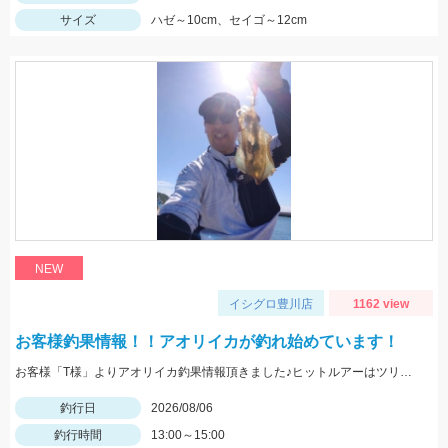
サイズ
ハゼ～10cm、セイゴ～12cm
NEW
イシグロ豊川店
1162 view
お客様釣果情報！！アオリイカが釣れ始めています！
お客様「T様」よりアオリイカ釣果情報頂きました♪ヒットルアーはツリノTHEエギの２．５サイズ。5杯ほど泳いでいるイカも目撃、バラシもあったそうです。今後は三河湾内にもどんどん入ってきそうですね！
釣行日
2026/08/06
釣行時間
13:00～15:00