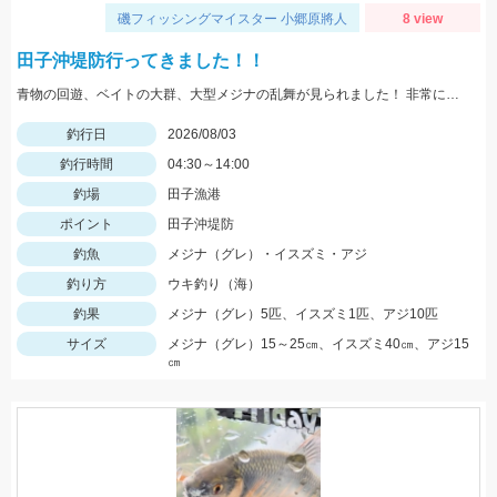
磯フィッシングマイスター 小郷原將人
8 view
田子沖堤防行ってきました！！
青物の回遊、ベイトの大群、大型メジナの乱舞が見られました！ 非常に魚影が濃くいろいろな種類の魚を狙えるので面白いです！！
釣行日
2026/08/03
釣行時間
04:30～14:00
釣場
田子漁港
ポイント
田子沖堤防
釣魚
メジナ（グレ）・イスズミ・アジ
釣り方
ウキ釣り（海）
釣果
メジナ（グレ）5匹、イスズミ1匹、アジ10匹
サイズ
メジナ（グレ）15～25㎝、イスズミ40㎝、アジ15
㎝