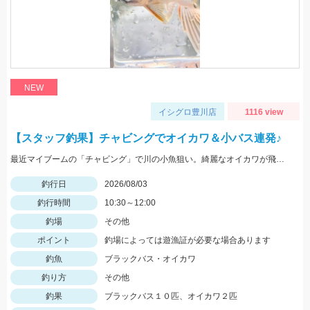
NEW
イシグロ豊川店
1116 view
【スタッフ釣果】チャビングでオイカワ＆小バス連発♪
最近マイブームの「チャビング」で川の小魚狙い。綺麗なオイカワが飛び出しました♪途中からはブラックバスの子供がスプーンやスピナーに連続ヒットしてきました。
釣行日
2026/08/03
釣行時間
10:30～12:00
釣場
その他
ポイント
釣場によっては遊漁証が必要な場合あります
釣魚
ブラックバス・オイカワ
釣り方
その他
釣果
ブラックバス１０匹、オイカワ２匹