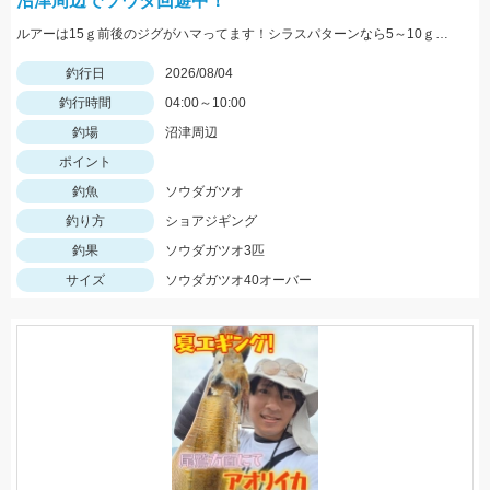
沼津周辺でソウダ回遊中！
ルアーは15ｇ前後のジグがハマってます！シラスパターンなら5～10ｇのジグが強いです！ＳＬＳで狙うのがおすすめ！
釣行日
2026/08/04
釣行時間
04:00～10:00
釣場
沼津周辺
ポイント
釣魚
ソウダガツオ
釣り方
ショアジギング
釣果
ソウダガツオ3匹
サイズ
ソウダガツオ40オーバー