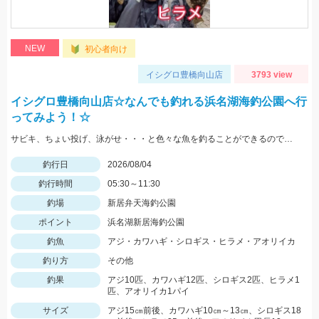
NEW
初心者向け
イシグロ豊橋向山店
3793 view
イシグロ豊橋向山店☆なんでも釣れる浜名湖海釣公園へ行
ってみよう！☆
サビキ、ちょい投げ、泳がせ・・・と色々な魚を釣ることができるので仕掛けも何種類か用意していけば楽しむことができますよ！
釣行日
2026/08/04
釣行時間
05:30～11:30
釣場
新居弁天海釣公園
ポイント
浜名湖新居海釣公園
釣魚
アジ・カワハギ・シロギス・ヒラメ・アオリイカ
釣り方
その他
釣果
アジ10匹、カワハギ12匹、シロギス2匹、ヒラメ1
匹、アオリイカ1パイ
サイズ
アジ15㎝前後、カワハギ10㎝～13㎝、シロギス18