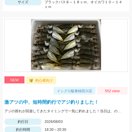
サイズ
ブラックバス８～１８ｃｍ、オイカワ１０～１４
ｃｍ
NEW
初心者向け
イシグロ駿東柿田川店
552 view
激アツの中、短時間釣行でアジ釣りました！
アジの群れが回遊してきたタイミングで一気に釣れました！当日は、のべ竿と豆アジマッチ・スピード餌つけ器仕掛・生アミエビなどを使用しました。
釣行日
2026/08/03
釣行時間
18:30～20:30