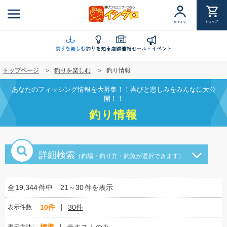
メ
イ
ショップ
ログイン
ン
コ
ン
釣りを楽しむ
釣りを知る
店舗情報
セール・イベント
テ
トップページ
釣りを楽しむ
釣り情報
ン
ツ
あなたのフィッシング情報を大募集！！喜びと悲しみをみんなに大公
に
開！！
移
釣り情報
動
詳細検索
（釣場・釣り方・釣魚が選択できます）
全
19,344
件中
21～30
件を表示
10件
30件
表示件数