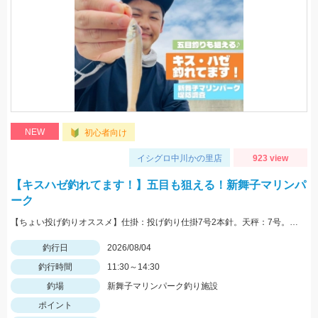
NEW
初心者向け
イシグロ中川かの里店
923 view
【キスハゼ釣れてます！】五目も狙える！新舞子マリンパ
ーク
【ちょい投げ釣りオススメ】仕掛：投げ釣り仕掛7号2本針。天秤：7号。エサ：石ゴカイorゴールドイソメ。誘い方：サビいて止めての繰り返し。
釣行日
2026/08/04
釣行時間
11:30～14:30
釣場
新舞子マリンパーク釣り施設
ポイント