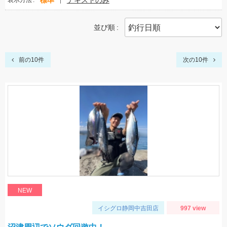
標準
テキストのみ
表示方法
並び順
前の10件
次の10件
NEW
イシグロ静岡中吉田店
997 view