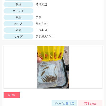
釣場
沼津周辺
ポイント
釣魚
アジ
釣り方
サビキ釣り
釣果
アジ47匹
サイズ
アジ最大15cm
NEW
イシグロ豊川店
778 view