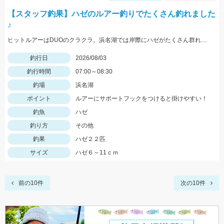
【スタッフ釣果】ハゼのルアー釣りでたくさん釣れました
♪
ヒットルアーはDUOのクラクラ。浜名湖では岸際にハゼがたくさん群れているのが見えます。ハゼ用のルアーを底に当てながらゆっくり巻くだけ！ハゼがたくさんアタックしてきて面白いです。
釣行日
2026/08/03
釣行時間
07:00～08:30
釣場
浜名湖
ポイント
ルアーにサポートフックをつけると掛けやすい！
釣魚
ハゼ
釣り方
その他
釣果
ハゼ２２匹
サイズ
ハゼ６～11ｃｍ
前の10件
次の10件