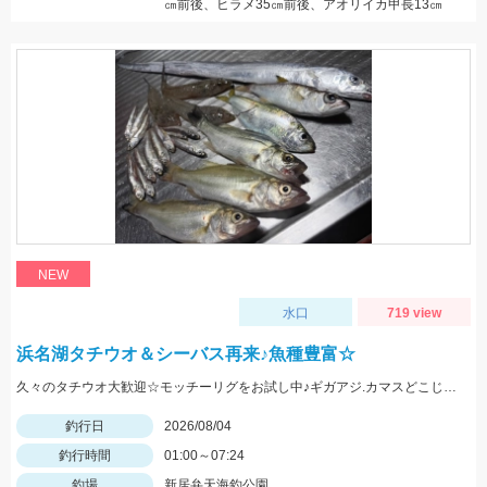
㎝前後、ヒラメ35㎝前後、アオリイカ甲長13㎝
NEW
水口
719 view
浜名湖タチウオ＆シーバス再来♪魚種豊富☆
久々のタチウオ大歓迎☆モッチーリグをお試し中♪ギガアジ.カマスどこじゃ？
釣行日
2026/08/04
釣行時間
01:00～07:24
釣場
新居弁天海釣公園