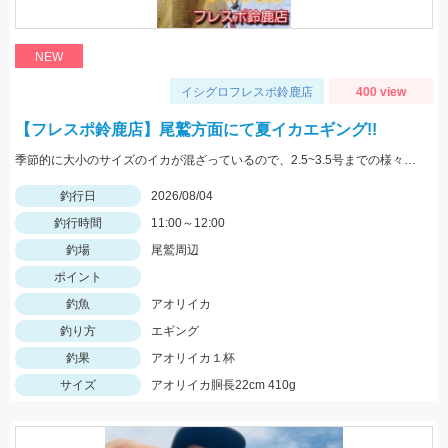
NEW
イシグロフレスポ鈴鹿店
400 view
【フレスポ鈴鹿店】尾鷲方面にて夏イカエギング!!
季節的に大小のサイズのイカが混ざっているので、2.5~3.5号までの様々なサイズを持っていきましょう!!
釣行日
2026/08/04
釣行時間
11:00～12:00
釣場
尾鷲周辺
ポイント
釣魚
アオリイカ
釣り方
エギング
釣果
アオリイカ１杯
サイズ
アオリイカ胴長22cm 410g