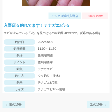
イシグロ浜松入野店
1809 view
入野店☆釣れてます！テナガエビ♪☆
エビが潜んでいる『穴』を見つけるのが釣果UPのコツ。反応のある所を探してみよう。
釣行日
2022/05/09
釣行時間
11:00～11:30
釣場
佐鳴湖周辺
ポイント
佐鳴湖西岸
釣魚
テナガエビ
釣り方
ウキ釣り（淡水）
釣果
テナガエビ6匹
サイズ
テナガエビ10㎝前後
前の10件
次の10件