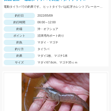
電動タイラバでの釣果です。 ヒットタイラバは紅牙カレントブレーカートリニティα100ｇギャルピンク＋フィッシュアローリングフラッシャー２’ピンクブルーラメ。
釣行日
2022/05/09
釣行時間
06:00～12:00
釣場
沖・オフショア
ポイント
沼津湾内ボート釣り
釣魚
マダイ・マゴチ
釣り方
タイラバ
釣果
マダイ1枚、マゴチ1本
サイズ
マダイ67.6cm、マゴチ35ｃｍ