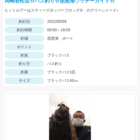
岡崎若松店☆バス釣り☆琵琶湖ウッチーガイド☆
ヒットルアーはスティーズポッパーフロッグJr．のグリーントード♪
釣行日
2022/05/09
釣行時間
08:00～18:00
釣場
琵琶湖 ボート
ポイント
釣魚
ブラックバス
釣り方
バス釣り
釣果
ブラックバス1匹
サイズ
ブラックバス40㎝