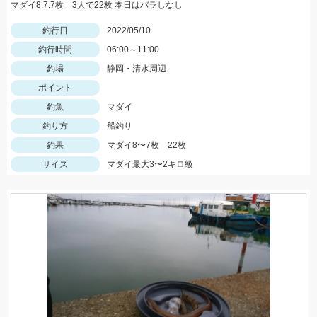
マダイ8.7.7枚 3人で22枚 本日はバラしなし
釣行日
2022/05/10
釣行時間
06:00～11:00
釣場
静岡・清水周辺
ポイント
釣魚
マダイ
釣り方
船釣り
釣果
マダイ8〜7枚 22枚
サイズ
マダイ最大3〜2キロ級