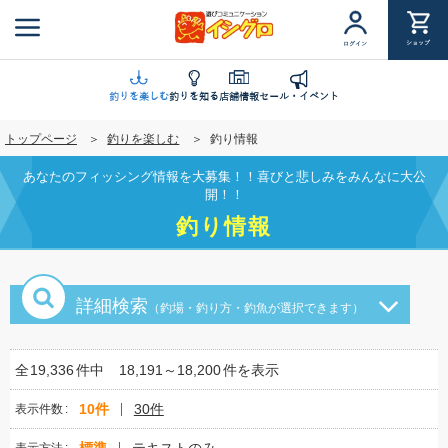
メ
イ
ショップ
ログイン
ン
コ
ン
釣りを楽しむ
釣りを知る
店舗情報
セール・イベント
テ
トップページ
釣りを楽しむ
釣り情報
ン
ツ
あなたのフィッシング情報を大募集！！喜びと悲しみをみんなに大公
に
開！！
移
釣り情報
動
詳細検索
（釣場・釣り方・釣魚が選択できます）
全
19,336
件中
18,191～18,200
件を表示
10件
30件
表示件数