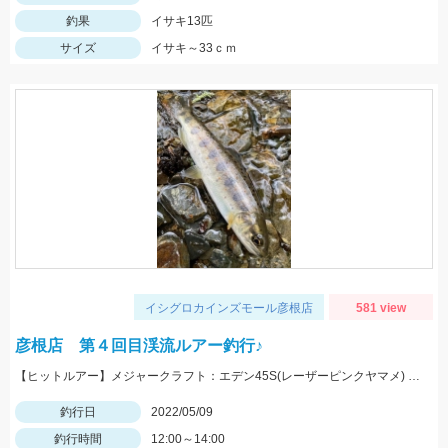
釣果
イサキ13匹
サイズ
イサキ～33ｃｍ
イシグロカインズモール彦根店
581 view
彦根店 第４回目渓流ルアー釣行♪
【ヒットルアー】メジャークラフト：エデン45S(レーザーピンクヤマメ) まだまだ楽しめそうですよ♪
釣行日
2022/05/09
釣行時間
12:00～14:00