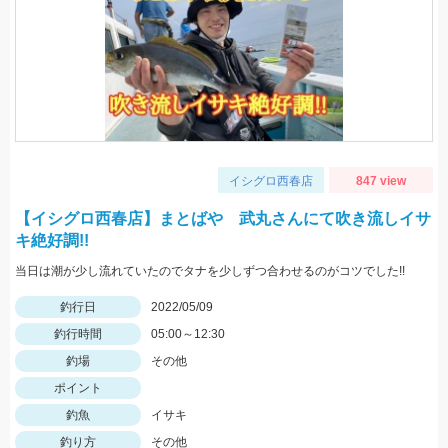
イシグロ西春店
847 view
【イシグロ西春店】まとばや 武丸さんにて吹き流しイサ
キ絶好調!!
当日は潮が少し流れていたのでタナを少しずつ合わせるのがコツでした!!
釣行日
2022/05/09
釣行時間
05:00～12:30
釣場
その他
ポイント
釣魚
イサキ
釣り方
その他