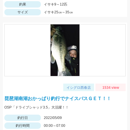
釣果
イサキ9～12匹
サイズ
イサキ25㎝～35㎝
イシグロ西春店
1534 view
琵琶湖南湖おかっぱり釣行でナイスバスＧＥＴ！！
OSP「ドライブシャッド3.5」大活躍！！
釣行日
2022/05/09
釣行時間
00:00～07:00