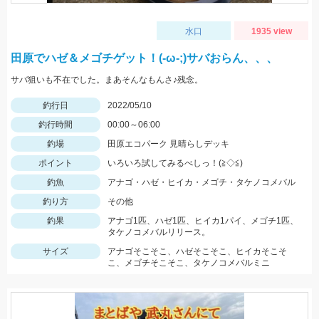
水口
1935 view
田原でハゼ＆メゴチゲット！(-ω-;)サバおらん、、、
サバ狙いも不在でした。まあそんなもんさ♪残念。
釣行日
2022/05/10
釣行時間
00:00～06:00
釣場
田原エコパーク 見晴らしデッキ
ポイント
いろいろ試してみるべしっ！(≧◇≦)
釣魚
アナゴ・ハゼ・ヒイカ・メゴチ・タケノコメバル
釣り方
その他
釣果
アナゴ1匹、ハゼ1匹、ヒイカ1パイ、メゴチ1匹、
タケノコメバルリリース。
サイズ
アナゴそこそこ、ハゼそこそこ、ヒイカそこそ
こ、メゴチそこそこ、タケノコメバルミニ