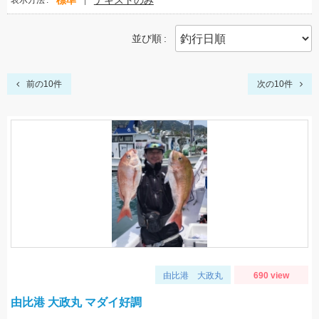
標準
テキストのみ
表示方法
並び順
前の10件
次の10件
由比港 大政丸
690 view
由比港 大政丸 マダイ好調