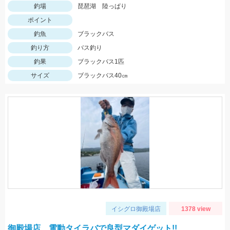
釣場
琵琶湖 陸っぱり
ポイント
釣魚
ブラックバス
釣り方
バス釣り
釣果
ブラックバス1匹
サイズ
ブラックバス40㎝
イシグロ御殿場店
1378 view
御殿場店 電動タイラバで良型マダイゲット!!