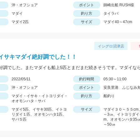
沖・オフショア
ポイント
師崎出船 RUSH様
マダイ
釣り方
タイラバ
マダイ2匹
サイズ
マダイ40～47cm
イシグロ沼津店
イサキマダイ絶好調でした！！
日
2022/05/11
釣行時間
05:30～11:00
沖・オフショア
ポイント
安良里港 ふじなみ
マダイ・イサキ・イトヨリダイ・
釣り方
船釣り
オオモンハタ・サバ
マダイ5匹、イサキ30匹、イトヨ
サイズ
マダイ３０～５５cm
リダイ１匹、オオモンハタ1匹、
～3㎝、イトヨリダイ
サバ５匹
m、オオモンハタ35㎝
～50㎝