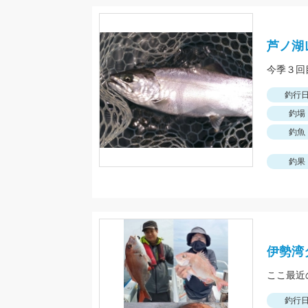
芦ノ湖
釣行
釣場
釣魚
釣果
伊勢湾
釣行