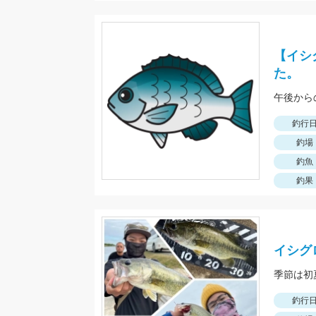
【イシ
た。
午後から
釣行
釣場
釣魚
釣果
イシグ
釣行