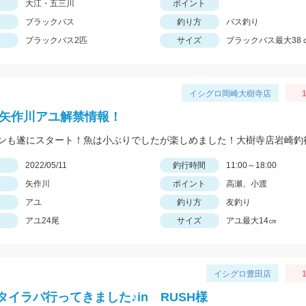
大江・五三川
ポイント
ブラックバス
釣り方
バス釣り
ブラックバス2匹
サイズ
ブラックバス最大38
イシグロ岡崎大樹寺店
1
2年矢作川アユ解禁情報！
ンも遂にスタート！魚は小ぶりでしたが楽しめました！大樹寺店岩崎釣
日
2022/05/11
釣行時間
11:00～18:00
矢作川
ポイント
高瀬、小渡
アユ
釣り方
友釣り
アユ24尾
サイズ
アユ最大14㎝
イシグロ豊田店
タイラバ行ってきました♪in RUSH様