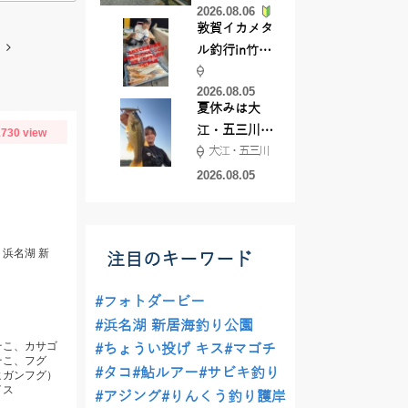
2026.08.06
てきました
敦賀イカメタ
ル釣行in竹宝
丸様 釣り方で
2026.08.05
釣果が激変！
夏休みは大
竿頭を取った
江・五三川で
730 view
パターンと
大江・五三川
バスフィッシ
は？
ング♪
2026.08.05
浜名湖 新
注目のキーワード
#フォトダービー
#浜名湖 新居海釣り公園
そこ、カサゴ
#ちょうい投げ キス
#マゴチ
そこ、フグ
#タコ
#鮎ルアー
#サビキ釣り
ヒガンフグ）
イス
#アジング
#りんくう釣り護岸