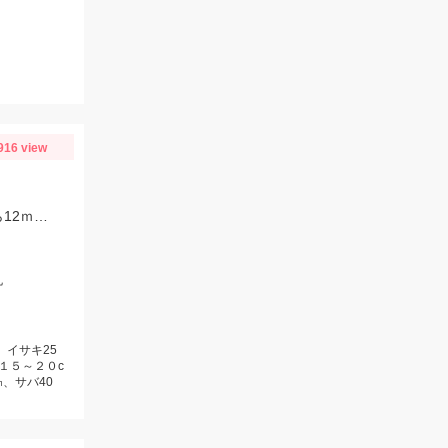
916 view
イサキが好調でした。またマダイも船上5匹とまだまだ続きそうです。マダイなら12ｍのハリス、イサキなら5ｍハリスに2本針が効果絶大でした。
丸
、イサキ25
１５～２０c
、サバ40