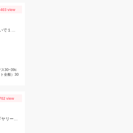
403 view
今季３回目の芦ノ湖。本格的なジギングシーズンには早いですが、サクラマス狙いで１人釣行。
30~39c
ト全般）30
702 view
ここ最近の渋い状況の中では比較的釣果が出ました!!この日は底ベタ狙いでローギヤリールでじっくり巻くのが吉でした。