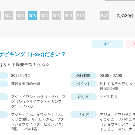
ペ
604
ペ
605
カ
606
ペ
607
ペ
608
ペ
609
ペ
610
…
645
次の30件
ー
ー
レ
ー
ー
ー
ー
ジ
ジ
ン
ジ
ジ
ジ
ジ
ト
水口
1
ペ
ビキング！(-ω-;)ださい？
ー
はサビキ爆発デス！らぶ☆
ジ
日
2022/05/12
釣行時間
00:00～07:00
新居弁天海釣公園
ポイント
釣れてる所へ行くっ！
居海釣公園
アジ・イワシ・カサゴ・サバ・フ
釣り方
サビキ釣り
グ（ショウサイフグ・ヒガンフ
グ）・メバル
アジたくさん、イワシたくさん、
サイズ
アジ豆、イワシそこ
カサゴ3匹、サバたくさん、フグ
そこそこ、サバそこ
（ショウサイフグ・ヒガンフグ）
（ショウサイフグ・
2匹、メバル1匹
そこそこ、メバルナ