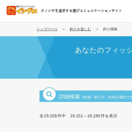
メ
イ
タノシサを追求する遊びコミュニケーションサイト
ン
コ
ン
トップページ
釣りを楽しむ
釣り情報
テ
ン
あなたのフィッ
ツ
に
移
動
詳細検索
（釣場・釣り方・釣魚が選択で
全
19,328
件中
18,151～18,180
件を表示