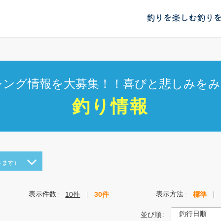
釣りを楽しむ
釣り
シング情報を大募集！！喜びと悲しみをみ
釣り情報
きます）
表示件数
表示方法
10件
30件
標準
並び順