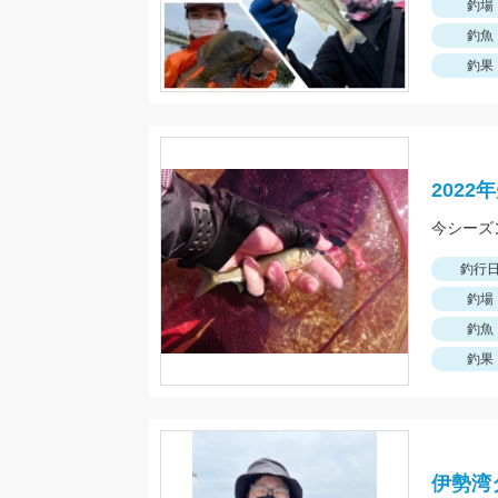
釣場
釣魚
釣果
202
今シーズ
釣行
釣場
釣魚
釣果
伊勢湾