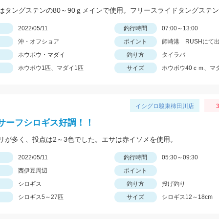
日
2022/05/11
釣行時間
07:00～13:00
沖・オフショア
ポイント
師崎港 RUSHにて
ホウボウ・マダイ
釣り方
タイラバ
ホウボウ1匹、マダイ1匹
サイズ
ホウボウ40ｃｍ、マ
イシグロ駿東柿田川店
3
サーフシロギス好調！！
リが多く、投点は2～3色でした。エサは赤イソメを使用。
日
2022/05/11
釣行時間
05:30～09:30
西伊豆周辺
ポイント
シロギス
釣り方
投げ釣り
シロギス5～27匹
サイズ
シロギス12～18cm