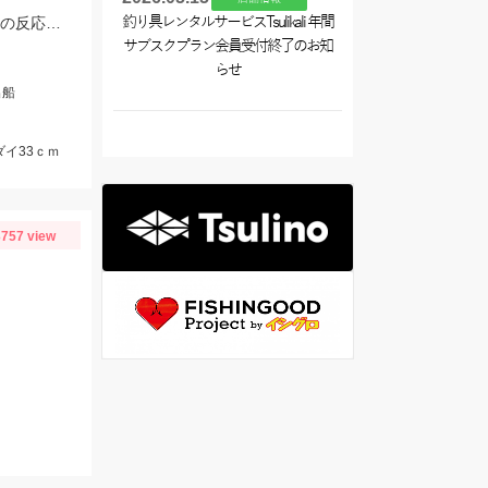
タイラバはタングステンの80～90ｇメインで使用。フリースライドタングステンの反応◎ボトムを丁寧に探ることがキモでした。
釣り具レンタルサービスTsulikali 年間
サブスクプラン会員受付終了のお知
らせ
出船
ダイ33ｃｍ
757 view