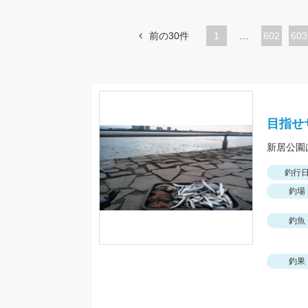
前の30件
1
…
ペ
602
ペ
603
ー
ー
ジ
ジ
目指せサ
新居公園
釣行
釣場
釣魚
釣果