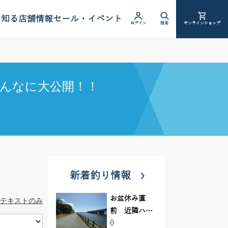
を知る
店舗情報
セール・イベント
ログイン
検索
オンラインショップ
んなに大公開！！
新着釣り情報
お盆休み直
テキストのみ
前 近隣ハゼ
釣り場調査し