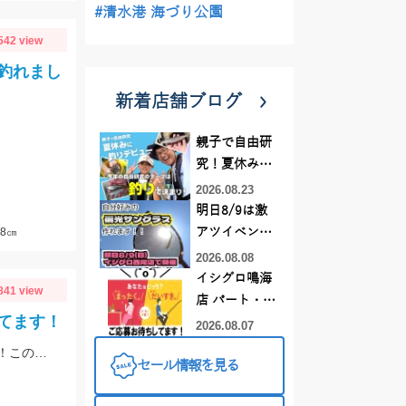
#清水港 海づり公園
542 view
釣れまし
新着店舗ブログ
親子で自由研
究！夏休みに
釣りデビュー
2026.08.23
明日8/9は激
8㎝
アツイベント
日！！！～オ
2026.08.08
ーダー偏光グ
イシグロ鳴海
841 view
ラス受注会～
店 パート・ア
てます！
ルバイトスタ
2026.08.07
ッフまだまだ
季節は初夏めいてきてバスもアフターのパターンで釣れるようになってきました！この時期の鉄板はエビパターン！ヤマセンコ―や沈み蟲、MPSのノーシンカーが効果バツグンですよ！
セール情報を見る
募集中！