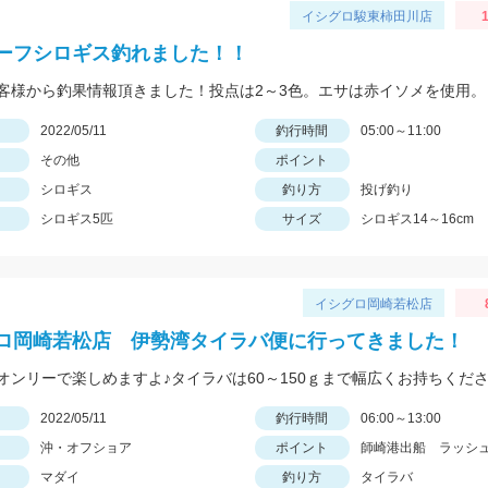
イシグロ駿東柿田川店
1
ーフシロギス釣れました！！
客様から釣果情報頂きました！投点は2～3色。エサは赤イソメを使用。
日
2022/05/11
釣行時間
05:00～11:00
その他
ポイント
シロギス
釣り方
投げ釣り
シロギス5匹
サイズ
シロギス14～16cm
イシグロ岡崎若松店
ロ岡崎若松店 伊勢湾タイラバ便に行ってきました！
日
2022/05/11
釣行時間
06:00～13:00
沖・オフショア
ポイント
師崎港出船 ラッシ
マダイ
釣り方
タイラバ