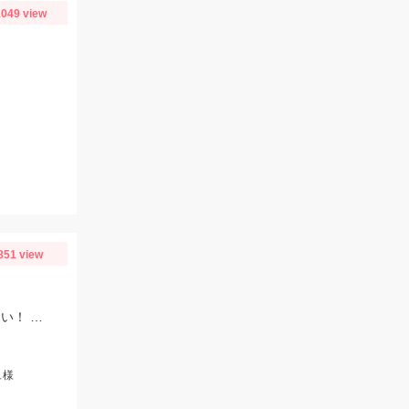
049 view
851 view
タイラバオンリーで楽しめますよ♪タイラバは60～150ｇまで幅広くお持ちください！ タイラバはタングステン製のものが船長もおすすめしていました♪
ュ様