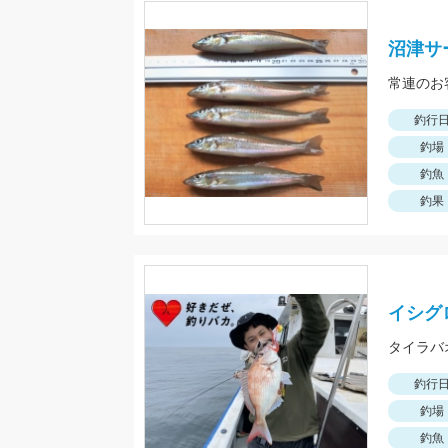
沼津サ
常連のお
釣行
釣場
釣魚
釣果
イシグ
釣行
釣場
釣魚