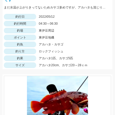
まだ水温が上がりきってないためカサゴ多めですが、アカハタも混じります。 ヒットルアーはTsulinoメタルランナーリブートとグラスミノーＭでした。
釣行日
2022/05/12
釣行時間
04:30～06:30
釣場
東伊豆周辺
ポイント
東伊豆地磯
釣魚
アカハタ・カサゴ
釣り方
ロックフィッシュ
釣果
アカハタ1匹、カサゴ5匹
サイズ
アカハタ20cm、カサゴ20～28ｃｍ