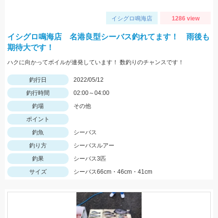
イシグロ鳴海店
1286 view
イシグロ鳴海店 名港良型シーバス釣れてます！ 雨後も
期待大です！
ハクに向かってボイルが連発しています！ 数釣りのチャンスです！
釣行日
2022/05/12
釣行時間
02:00～04:00
釣場
その他
ポイント
釣魚
シーバス
釣り方
シーバスルアー
釣果
シーバス3匹
サイズ
シーバス66cm・46cm・41cm