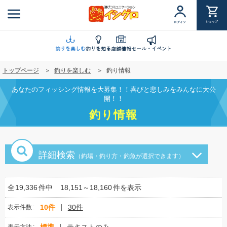
メ
イ
ショップ
ログイン
ン
コ
ン
釣りを楽しむ
釣りを知る
店舗情報
セール・イベント
テ
トップページ
釣りを楽しむ
釣り情報
ン
ツ
あなたのフィッシング情報を大募集！！喜びと悲しみをみんなに大公
に
開！！
移
釣り情報
動
詳細検索
（釣場・釣り方・釣魚が選択できます）
全
19,336
件中
18,151～18,160
件を表示
10件
30件
表示件数