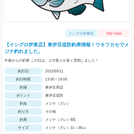
イシグロ伊東店
542 view
【イシグロ伊東店】東伊豆堤防釣果情報！ウキフカセでメ
ジナ釣れました。
午後からの釣果 この日は、エサ取りが多く苦戦しました！
釣行日
2022/05/11
釣行時間
13:00～19:00
釣場
東伊豆周辺
ポイント
東伊豆堤防
釣魚
メジナ（グレ）
釣り方
その他
釣果
メジナ（グレ）8匹
サイズ
メジナ（グレ）31～38㎝