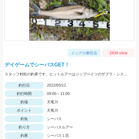
イシグロ磐田店
2939 view
デイゲームでシーバスGET！
スタッフ村松の釣果です。ヒットルアーはジップベイツのザブラ・システムミノー9Fタイダルにて！
釣行日
2022/05/12
釣行時間
09:00～11:00
釣場
天竜川
ポイント
天竜川
釣魚
シーバス
釣り方
シーバスルアー
釣果
シーバス１匹