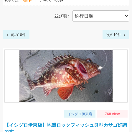
標準
テキストのみ
表示方法
並び順
前の10件
次の10件
イシグロ伊東店
768 view
【イシグロ伊東店】地磯ロックフィッシュ良型カサゴ好調
です