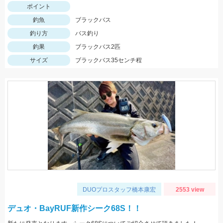
ポイント
釣魚
ブラックバス
釣り方
バス釣り
釣果
ブラックバス2匹
サイズ
ブラックバス35センチ程
DUOプロスタッフ橋本康宏
2553 view
デュオ・BayRUF新作シーク68S！！