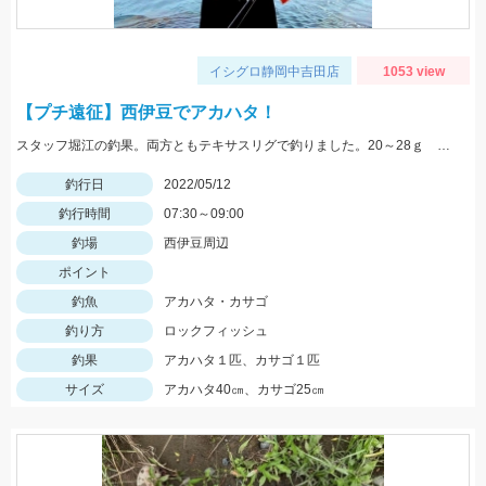
イシグロ静岡中吉田店
1053 view
【プチ遠征】西伊豆でアカハタ！
スタッフ堀江の釣果。両方ともテキサスリグで釣りました。20～28ｇ サバ、ムツっ子などが足元で釣れます。
釣行日
2022/05/12
釣行時間
07:30～09:00
釣場
西伊豆周辺
ポイント
釣魚
アカハタ・カサゴ
釣り方
ロックフィッシュ
釣果
アカハタ１匹、カサゴ１匹
サイズ
アカハタ40㎝、カサゴ25㎝