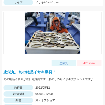
サイズ
イサキ26～40ｃｍ
忠栄丸
475 view
忠栄丸、旬の絶品イサキ爆発！
旬の絶品イサキが連日絶好調です！脂のりのりイサキ大チャンスですよ！是非どうぞ！
釣行日
2022/05/12
釣行時間
05:00～12:00
釣場
沖・オフショア