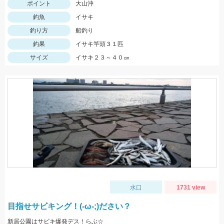
ポイント
大山沖
釣魚
イサキ
釣り方
船釣り
釣果
イサキ竿頭３１匹
サイズ
イサキ２３～４０㎝
水口
1731 view
目指せサビキング！(-ω-;)ださい？
新居公園はサビキ爆発デス！らぶ☆