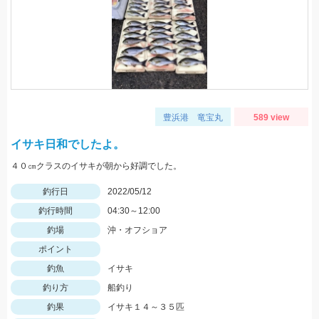
豊浜港 竜宝丸
589 view
イサキ日和でしたよ。
４０㎝クラスのイサキが朝から好調でした。
釣行日
2022/05/12
釣行時間
04:30～12:00
釣場
沖・オフショア
ポイント
釣魚
イサキ
釣り方
船釣り
釣果
イサキ１４～３５匹