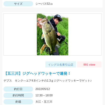
サイズ
シーバス52㎝
イシグロ名東引山店
991 view
【五三川】ジグヘッドワッキーで連発！
デプス キンク―エア4.8インチの1.3ｇジグヘッドワッキーでゲット♪
釣行日
2022/05/12
釣行時間
12:30～18:00
釣場
大江・五三川