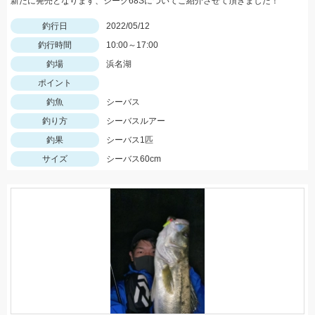
新たに発売となります、シーク68Sについてご紹介させて頂きました！
釣行日
2022/05/12
釣行時間
10:00～17:00
釣場
浜名湖
ポイント
釣魚
シーバス
釣り方
シーバスルアー
釣果
シーバス1匹
サイズ
シーバス60cm