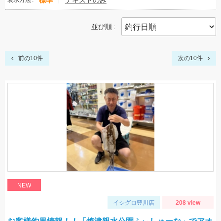
標準
テキストのみ
表示方法
並び順
前の10件
次の10件
NEW
イシグロ豊川店
208 view