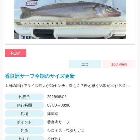
NEW
エコ
103 view
香良洲サーフ今期のサイズ更新
１日の釣行でサイズ最大が15センチ、数も２７匹と思う結果が出ず 翌２日に同じ時間、同じ場所でリベンジ。 いつもはエサは石ゴカイだけど今日はゴールドイソメを使ってみました。 夜暗い時間は石ゴカイよりも当たりも多く釣れる数も多かったですね。 7時の潮止まり頃に大きな当たりで蟹かな？と思いきや何と２２センチと、21センチのダブルでした。 今期のサイズ更新をしました。 その後、ワタリガニも釣れてリベンジ成功でした。 皆さん、記念写真は釣ったその場で撮影しましょうね。 家に帰ってからでは1センチほど縮んでしまいますからね。笑
釣行日
2026/08/02
釣行時間
03:00～08:00
釣場
津周辺
ポイント
香良洲サーフ
釣魚
シロギス・ワタリガニ
釣り方
投げ釣り