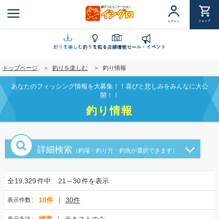
メ
イ
ショップ
ログイン
ン
コ
ン
釣りを楽しむ
釣りを知る
店舗情報
セール・イベント
テ
トップページ
釣りを楽しむ
釣り情報
ン
ツ
あなたのフィッシング情報を大募集！！喜びと悲しみをみんなに大公
に
開！！
移
釣り情報
動
詳細検索
（釣場・釣り方・釣魚が選択できます）
全
19,329
件中
21～30
件を表示
10件
30件
表示件数