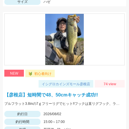
サイズ
ハゼ
NEW
初心者向け
イシグロカインズモール彦根店
74 view
【彦根店】短時間で48、50cmキャッチ成功!!
ブルフラット3.8inの7ｇフリーリグでヒット!!フックは直リグフック、ラインはツリノフロロがオススメです!!カバー撃ちが熱い時期になってきましたよ♪
釣行日
2026/08/02
釣行時間
15:00～17:00