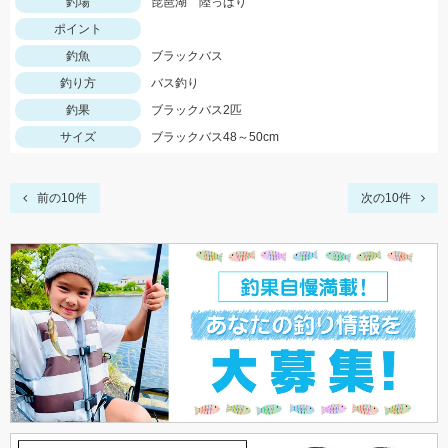
釣場
琵琶湖 陸っぱり
ポイント
釣魚
ブラックバス
釣り方
バス釣り
釣果
ブラックバス2匹
サイズ
ブラックバス48～50cm
前の10件
次の10件