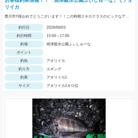
お客様釣果情報！！「焼津親水公園ふぃしゅーな」でアオ
リイカ
豊川市Y様おめでとうございます！！この時期２キロクラスのビックなアオリイカを見事に仕留められました！！ 釣れているのが500ｇクラスの情報だったので、ヒットした瞬間はエイかと思ったそうです。
釣行日
2026/08/03
釣行時間
15:00～17:00
釣場
焼津親水公園ふぃしゅーな
ポイント
釣魚
アオリイカ
釣り方
エギング
釣果
アオリイカ1
サイズ
アオリイカ2キロ位