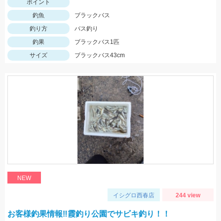
ポイント
釣魚
ブラックバス
釣り方
バス釣り
釣果
ブラックバス1匹
サイズ
ブラックバス43cm
NEW
イシグロ西春店
244 view
お客様釣果情報‼霞釣り公園でサビキ釣り！！