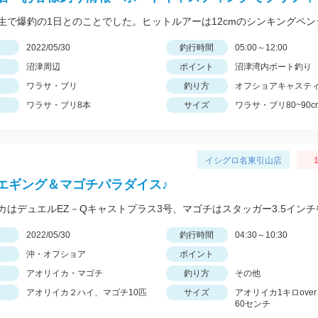
日
2022/05/30
釣行時間
05:00～12:00
沼津周辺
ポイント
沼津湾内ボート釣り
ワラサ・ブリ
釣り方
オフショアキャステ
ワラサ・ブリ8本
サイズ
ワラサ・ブリ80~90c
イシグロ名東引山店
1
エギング＆マゴチパラダイス♪
日
2022/05/30
釣行時間
04:30～10:30
沖・オフショア
ポイント
アオリイカ・マゴチ
釣り方
その他
アオリイカ２ハイ、マゴチ10匹
サイズ
アオリイカ1キロove
60センチ