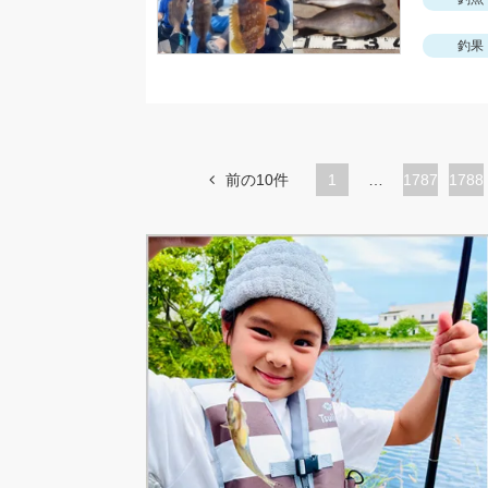
釣果
前の10件
1
…
ペ
1787
ペ
1788
ー
ー
ジ
ジ