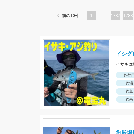
前の10件
1
…
ペ
1787
ペ
1788
ー
ー
ジ
ジ
イシグ
イサキは
釣行
釣場
釣魚
釣果
御殿場