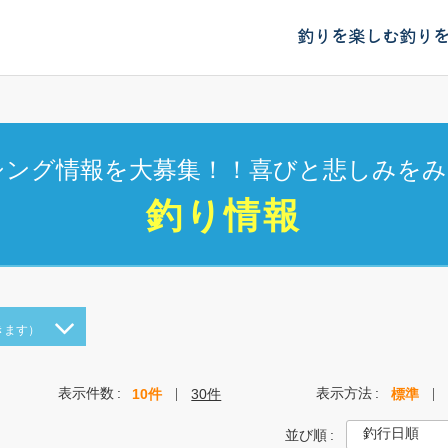
釣りを楽しむ
釣り
シング情報を大募集！！喜びと悲しみをみ
釣り情報
きます）
表示件数
表示方法
10件
30件
標準
並び順