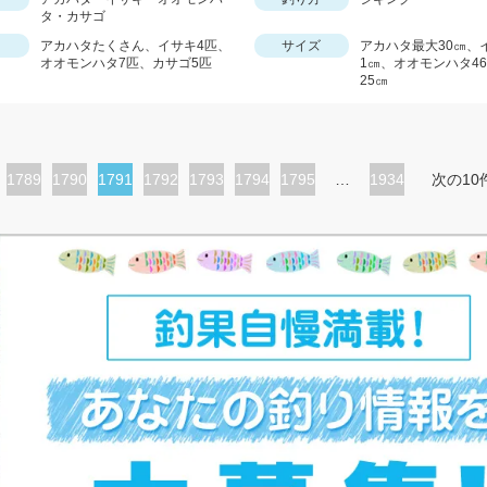
タ・カサゴ
アカハタたくさん、イサキ4匹、
サイズ
アカハタ最大30㎝、
オオモンハタ7匹、カサゴ5匹
1㎝、オオモンハタ4
25㎝
ペ
1789
ペ
1790
カ
1791
ペ
1792
ペ
1793
ペ
1794
ペ
1795
…
1934
次の10
ー
ー
レ
ー
ー
ー
ー
ジ
ジ
ン
ジ
ジ
ジ
ジ
ト
ペ
ー
ジ