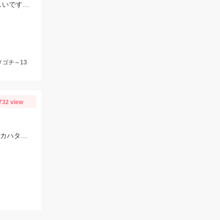
またまた行って来ました！ 少し大きくなってきております。 数が釣れるので楽しいですよ！
メゴチ～13
732 view
ヒットルアーはプロズワン：スパイニークロー #18ケイムラクリアルビー 良型アカハタ おめでとうございます！