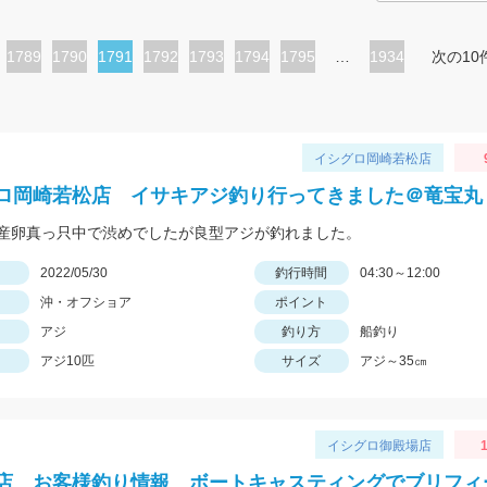
ペ
1789
ペ
1790
カ
1791
ペ
1792
ペ
1793
ペ
1794
ペ
1795
…
1934
次の10
ー
ー
レ
ー
ー
ー
ー
ジ
ジ
ン
ジ
ジ
ジ
ジ
ト
イシグロ岡崎若松店
ペ
ロ岡崎若松店 イサキアジ釣り行ってきました＠竜宝丸
ー
産卵真っ只中で渋めでしたが良型アジが釣れました。
ジ
日
2022/05/30
釣行時間
04:30～12:00
沖・オフショア
ポイント
アジ
釣り方
船釣り
アジ10匹
サイズ
アジ～35㎝
イシグロ御殿場店
1
店 お客様釣り情報 ボートキャスティングでブリフィ