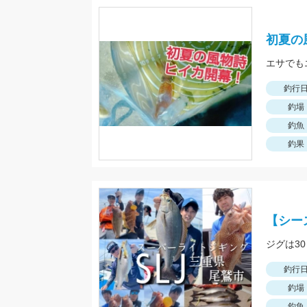
初夏の
エサでも
釣行
釣場
釣魚
釣果
【シー
ジグは3
釣行
釣場
釣魚