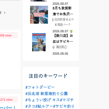
2026.08.07
8月も敦賀新
件
港でお魚沢山
敦賀新港 まるや
♪ イシグロ彦
ま海遊パーク
根店
2026.08.07
959 view
【掛川店】お
盆はサビキ釣
福田周辺
りいきません
か?
2026.08.06
注目のキーワード
#フォトダービー
#浜名湖 新居海釣り公園
271 view
#ちょうい投げ キス
#マゴチ
#タコ
#鮎ルアー
#サビキ釣り
ーバー！