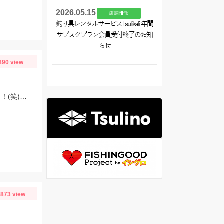
2026.05.15
店舗情報
釣り具レンタルサービスTsulikali 年間
サブスクプラン会員受付終了のお知
らせ
890 view
朝マズメ、頂いた長い竿で初挑戦！豆アジget♡サバも来て、入れ食い状態最高～！(笑) サイズ小さいから調理大変ですｗｗｗ
873 view