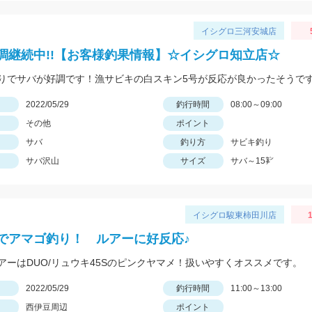
イシグロ三河安城店
調継続中!!【お客様釣果情報】☆イシグロ知立店☆
りでサバが好調です！漁サビキの白スキン5号が反応が良かったそうです
日
2022/05/29
釣行時間
08:00～09:00
その他
ポイント
サバ
釣り方
サビキ釣り
サバ沢山
サイズ
サバ～15㌢
イシグロ駿東柿田川店
でアマゴ釣り！ ルアーに好反応♪
アーはDUO/リュウキ45Sのピンクヤマメ！扱いやすくオススメです。
日
2022/05/29
釣行時間
11:00～13:00
西伊豆周辺
ポイント