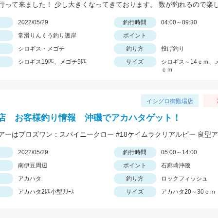
日
2022/05/29
釣行時間
04:00～09:30
常滑りんくう釣り護岸
ポイント
シロギス・メゴチ
釣り方
投げ釣り
シロギス19匹、メゴチ5匹
サイズ
シロギス～14ｃｍ、
ｃｍ
イシグロ御殿場店
店 お客様釣り情報 沖磯でアカハタゲット！
日
2022/05/29
釣行時間
05:00～14:00
南伊豆周辺
ポイント
石廊崎沖磯
アカハタ
釣り方
ロックフィッシュ
アカハタ2匹小型ﾘﾘｰｽ
サイズ
アカハタ20～30ｃｍ