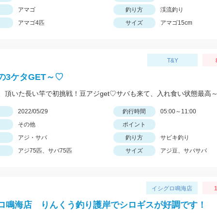
アマゴ
釣り方
渓流釣り
アマゴ4匹
サイズ
アマゴ15cm
T&Y
の3ケタGET～♡
日
2022/05/29
釣行時間
05:00～11:00
その他
ポイント
アジ・サバ
釣り方
サビキ釣り
アジ75匹、サバ75匹
サイズ
アジ豆、サバサバ
イシグロ鳴海店
1
ロ鳴海店 りんくう釣り護岸でシロギスが好調です！