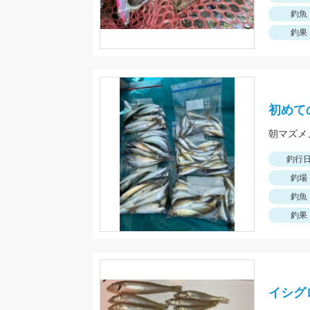
釣魚
釣果
初めて
釣行
釣場
釣魚
釣果
イシグ