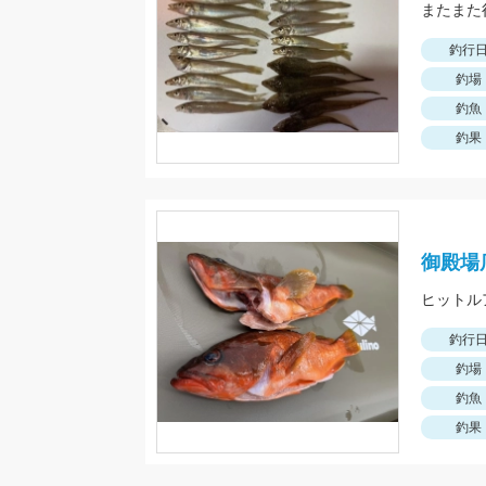
釣行
釣場
釣魚
釣果
御殿場
釣行
釣場
釣魚
釣果