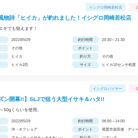
イシグロ岡崎若松店
1
風物詩「ヒイカ」が釣れました！イシグロ岡崎若松店
エギでも狙えます！
日
2022/05/29
釣行時間
20:30～21:30
その他
ポイント
ヒイカ
釣り方
その他
ヒイカ2匹
サイズ
ヒイカ10センチ程度
イシグロバイヤー
2
ズン開幕!!】SLJで狙う大型イサキ＆ハタ!!
0～50gくらいを使用。
日
2022/05/29
釣行時間
06:00～14:00
沖・オフショア
ポイント
尾鷲市賀田港 ディ
アカハタ・イサキ・オオモンハ
釣り方
ジギング