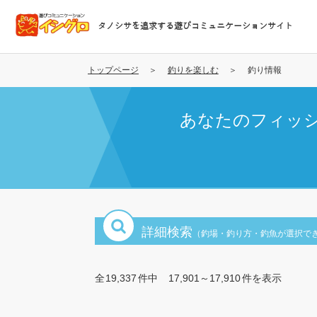
メ
イ
タノシサを追求する遊びコミュニケーションサイト
ン
コ
ン
トップページ
釣りを楽しむ
釣り情報
テ
ン
あなたのフィッ
ツ
に
移
動
詳細検索
（釣場・釣り方・釣魚が選択で
全
19,337
件中
17,901～17,910
件を表示