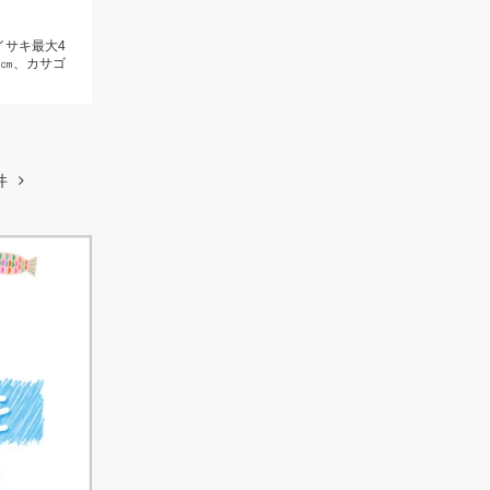
イサキ最大4
6㎝、カサゴ
件