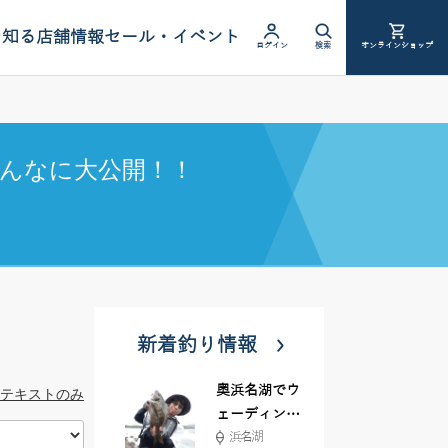
を知る
店舗情報
セール・イベント
ログイン
検索
オンラインショップ
んなに大公開！！
新着釣り情報
奥浜名湖でウ
テキストのみ
ェーディング
浜名湖
前打ち！