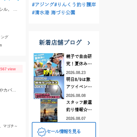
#アジング
#りんくう釣り護岸
ナブラ発生で爆釣の1日とのことでした。ヒットルアーは12cmのシンキングペンシル。 90㎝クラスの大型ブリ。おめでとうございます！
#清水港 海づり公園
ィング
新着店舗ブログ
m
親子で自由研
究！夏休みに
567 view
釣りデビュー
2026.08.23
明日8/9は激
アツイベント
アオリイカはデュエルEZ－Qキャストプラス3号、マゴチはスタッガー3.5インチやカバークローグランデにヒット！
日！！！～オ
2026.08.08
ーダー偏光グ
スタッフ厳選
ラス受注会～
釣り情報☆彡
連休は何釣り
2026.08.07
に行こう
r、マゴチ～
セール情報を見る
♪【イシグロ