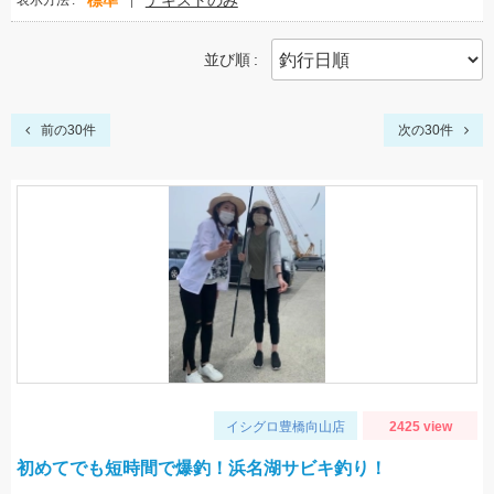
標準
テキストのみ
表示方法
並び順
前の30件
次の30件
イシグロ豊橋向山店
2425 view
初めてでも短時間で爆釣！浜名湖サビキ釣り！