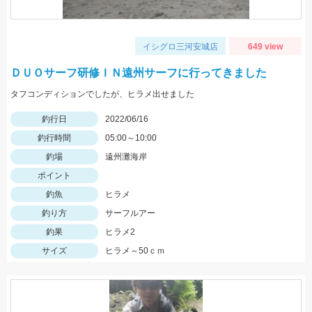
イシグロ三河安城店
649 view
ＤＵＯサーフ研修ＩＮ遠州サーフに行ってきました
タフコンディションでしたが、ヒラメ出せました
釣行日
2022/06/16
釣行時間
05:00～10:00
釣場
遠州灘海岸
ポイント
釣魚
ヒラメ
釣り方
サーフルアー
釣果
ヒラメ2
サイズ
ヒラメ～50ｃｍ