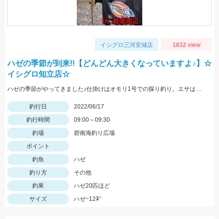
イシグロ三河安城店
1832 view
ハゼの季節が到来!!【どんどん大きくなっていますよ♪】☆
イシグロ知立店☆
ハゼの季節がやってきました♪仕掛けはオモリ1号での探り釣り。エサは石ゴカイです☆
釣行日
2022/06/17
釣行時間
09:00～09:30
釣場
碧南海釣り広場
ポイント
釣魚
ハゼ
釣り方
その他
釣果
ハゼ20匹ほど
サイズ
ハゼ~12㌢