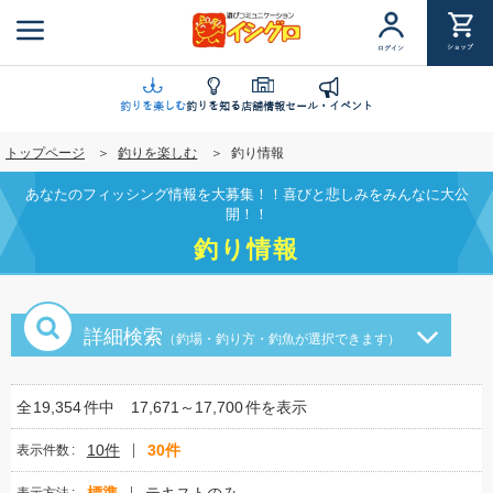
メ
イ
ショップ
ログイン
ン
コ
ン
釣りを楽しむ
釣りを知る
店舗情報
セール・イベント
テ
トップページ
釣りを楽しむ
釣り情報
ン
ツ
あなたのフィッシング情報を大募集！！喜びと悲しみをみんなに大公
に
開！！
移
釣り情報
動
詳細検索
（釣場・釣り方・釣魚が選択できます）
全
19,354
件中
17,671～17,700
件を表示
10件
30件
表示件数