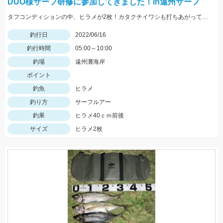
DUO様サーフ研修に参加してきました！in遠州サーフ
タフコンディションの中、ヒラメが2枚！カタクチイワシも打ちあがっていたので海が落ち着けばまた調子は上々↗
釣行日
2022/06/16
釣行時間
05:00～10:00
釣場
遠州灘海岸
ポイント
釣魚
ヒラメ
釣り方
サーフルアー
釣果
ヒラメ40ｃｍ前後
サイズ
ヒラメ2枚