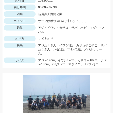
釣行日
2022/06/17
釣行時間
00:00～07:30
釣場
新居弁天海釣公園
ポイント
サーフはボウズ(-ω-;)甘くない、、、
釣魚
アジ・イワシ・カサゴ・サバ・ハゼ・マダイ・メ
バル
釣り方
サビキ釣り
釣果
アジたくさん、イワシ5匹、カサゴそこそこ、サバ
たくさん、ハゼ1匹、マダイ1枚、メバルリリー
ス。
サイズ
アジ～14cm、イワシ12cm、カサゴ～18cm、サバ
～18cm、ハゼ15cm、マダイ？、メバルミニ