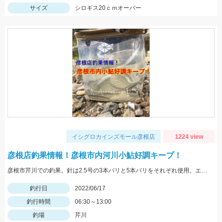
サイズ
シロギス20ｃｍオーバー
イシグロカインズモール彦根店
1224 view
彦根店釣果情報！彦根市内河川小鮎好調キープ！
彦根市芹川での釣果。針は2.5号の3本バリと5本バリをそれぞれ使用。エサはマルキュー「特選小鮎マキエ」
釣行日
2022/06/17
釣行時間
06:30～13:00
釣場
芹川