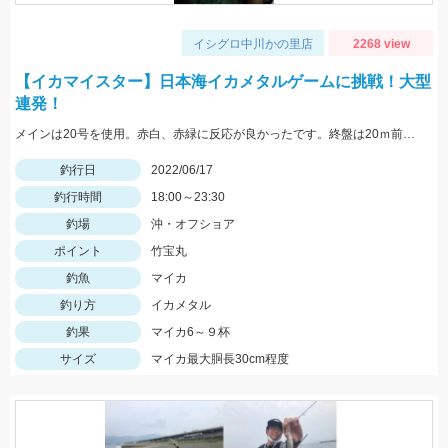
イシグロ中川かの里店
2268 view
【イカマイスター】日本海イカメタルゲームに挑戦！大型
連発！
メインは20号を使用。赤白、赤緑に反応が良かったです。終盤は20ｍ前後のタナでも連発しました。
釣行日
2022/06/17
釣行時間
18:00～23:30
釣場
沖・オフショア
ポイント
竹宝丸
釣魚
マイカ
釣り方
イカメタル
釣果
マイカ6～９杯
サイズ
マイカ最大胴長30cm程度