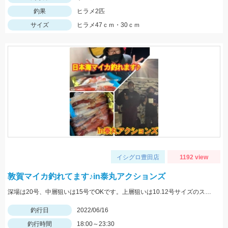
釣果
ヒラメ2匹
サイズ
ヒラメ47ｃｍ・30ｃｍ
イシグロ豊田店
1192 view
敦賀マイカ釣れてます♪in泰丸アクションズ
深場は20号、中層狙いは15号でOKです。上層狙いは10.12号サイズのスッテでスローな釣りも有効です。
釣行日
2022/06/16
釣行時間
18:00～23:30