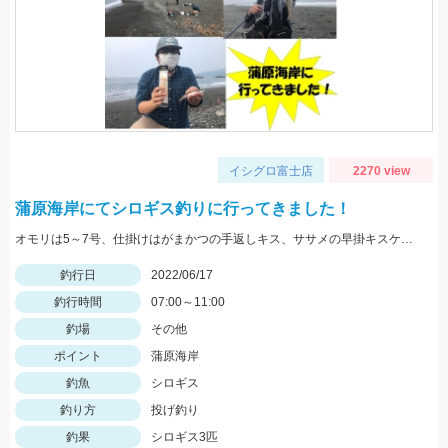
イシグロ富士店
2270 view
蒲原海岸にてシロギス釣りに行ってきました！
オモリは5～7号、仕掛けはがまかつの手返しキス、ササメの早掛キスケイムラジェットを使用しました！
釣行日
2022/06/17
釣行時間
07:00～11:00
釣場
その他
ポイント
蒲原海岸
釣魚
シロギス
釣り方
投げ釣り
釣果
シロギス3匹