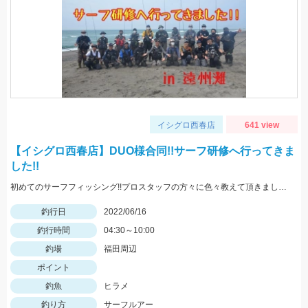
イシグロ西春店
641 view
【イシグロ西春店】DUO様合同!!サーフ研修へ行ってきま
した!!
初めてのサーフフィッシング!!プロスタッフの方々に色々教えて頂きました!!
釣行日
2022/06/16
釣行時間
04:30～10:00
釣場
福田周辺
ポイント
釣魚
ヒラメ
釣り方
サーフルアー