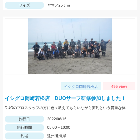
サイズ
ヤマメ25ｃｍ
イシグロ岡崎若松店
495 view
イシグロ岡崎若松店 DUOサーフ研修参加しました！
DUOのプロスタッフの方に色々教えてもらいながら実釣という貴重な体験ができました！
釣行日
2022/06/16
釣行時間
05:00～10:00
釣場
遠州灘海岸