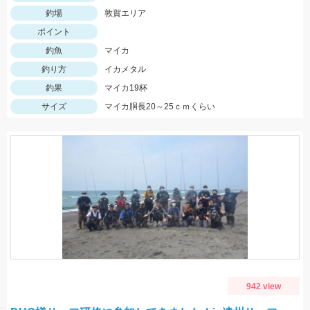
釣場
敦賀エリア
ポイント
釣魚
マイカ
釣り方
イカメタル
釣果
マイカ19杯
サイズ
マイカ胴長20～25ｃｍくらい
942 view