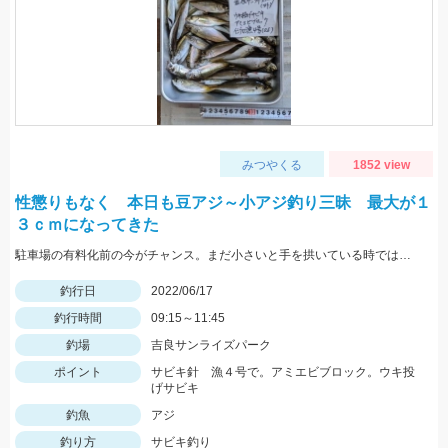
みつやくる
1852 view
性懲りもなく 本日も豆アジ～小アジ釣り三昧 最大が１
３ｃｍになってきた
駐車場の有料化前の今がチャンス。まだ小さいと手を拱いている時ではない。
釣行日
2022/06/17
釣行時間
09:15～11:45
釣場
吉良サンライズパーク
ポイント
サビキ針 漁４号で。アミエビブロック。ウキ投
げサビキ
釣魚
アジ
釣り方
サビキ釣り