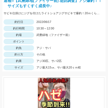
速報!!【武豊緑地(ファイザー前) 堤防調査】アジ爆釣！！
サイズもすくすく成長中♪
サビキ仕掛けにジグを付けたライトショアジグサビキで爆釣！20ｍくらい沖に投げて仕掛けを底に定着したあと軽くしゃくりながら巻くと釣れますよ！
釣行日
2022/06/17
釣行時間
10:30～12:00
釣場
武豊緑地（ファイザー前）
ポイント
釣魚
アジ・サバ
釣り方
その他
釣果
アジ30匹、サバ2匹
サイズ
アジ最大15㎝、サバ最大20ｃｍ程