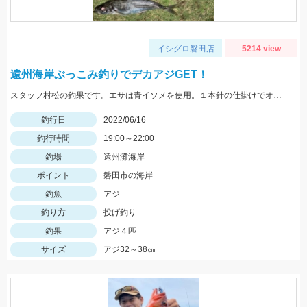
イシグロ磐田店
5214 view
遠州海岸ぶっこみ釣りでデカアジGET！
スタッフ村松の釣果です。エサは青イソメを使用。１本針の仕掛けでオモリは丸玉の25号です。
釣行日
2022/06/16
釣行時間
19:00～22:00
釣場
遠州灘海岸
ポイント
磐田市の海岸
釣魚
アジ
釣り方
投げ釣り
釣果
アジ４匹
サイズ
アジ32～38㎝