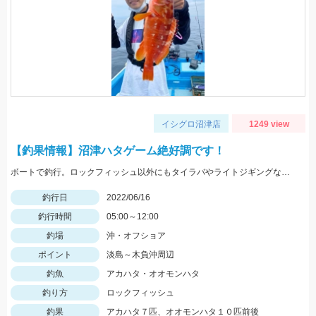
イシグロ沼津店
1249 view
【釣果情報】沼津ハタゲーム絶好調です！
ボートで釣行。ロックフィッシュ以外にもタイラバやライトジギングなどもできました。
釣行日
2022/06/16
釣行時間
05:00～12:00
釣場
沖・オフショア
ポイント
淡島～木負沖周辺
釣魚
アカハタ・オオモンハタ
釣り方
ロックフィッシュ
釣果
アカハタ７匹、オオモンハタ１０匹前後