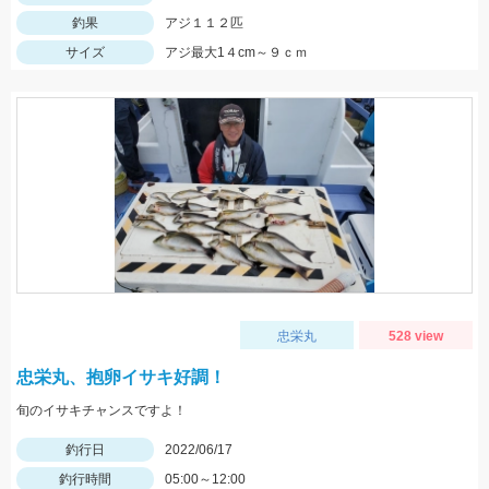
釣果
アジ１１２匹
サイズ
アジ最大1４cm～９ｃｍ
忠栄丸
528 view
忠栄丸、抱卵イサキ好調！
旬のイサキチャンスですよ！
釣行日
2022/06/17
釣行時間
05:00～12:00