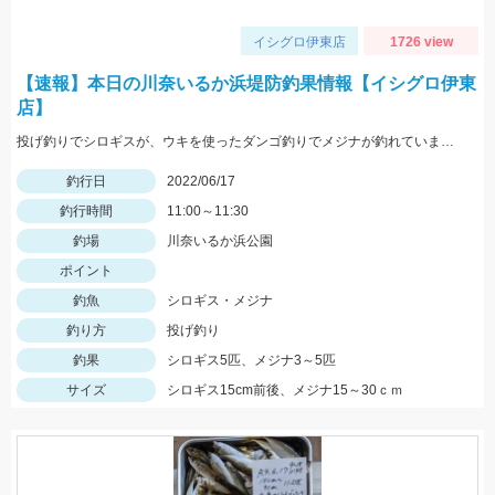
イシグロ伊東店
1726 view
【速報】本日の川奈いるか浜堤防釣果情報【イシグロ伊東
店】
投げ釣りでシロギスが、ウキを使ったダンゴ釣りでメジナが釣れていました！
釣行日
2022/06/17
釣行時間
11:00～11:30
釣場
川奈いるか浜公園
ポイント
釣魚
シロギス・メジナ
釣り方
投げ釣り
釣果
シロギス5匹、メジナ3～5匹
サイズ
シロギス15cm前後、メジナ15～30ｃｍ