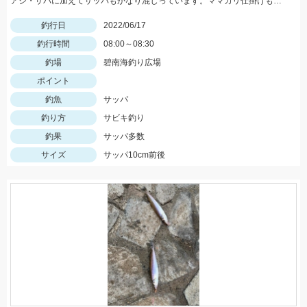
アジ・サバに加えてサッパもかなり混じっています。ママカリ仕掛けもお忘れなく！！
釣行日
2022/06/17
釣行時間
08:00～08:30
釣場
碧南海釣り広場
ポイント
釣魚
サッパ
釣り方
サビキ釣り
釣果
サッパ多数
サイズ
サッパ10cm前後