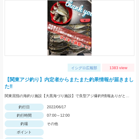
イシグロ広報部
1383 view
【関東アジ釣り】内定者からまたまた釣果情報が届きまし
た‼
関東屈指の海釣り施設【大黒海づり施設】で良型アジ爆釣‼情報ありがとうございます♪
釣行日
2022/06/17
釣行時間
07:00～12:00
釣場
その他
ポイント