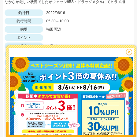
なかなか厳しい状況でしたがウェッジ95S・ドラッグメタルにてヒラメ捕獲!!
釣行日
2022/06/16
釣行時間
05:30～10:00
釣場
福田周辺
ポイント
釣魚
ヒラメ
×
釣り方
サーフルアー
釣果
ヒラメ2匹
サイズ
ヒラメ～47ｃｍ
釣り情報を
投稿する