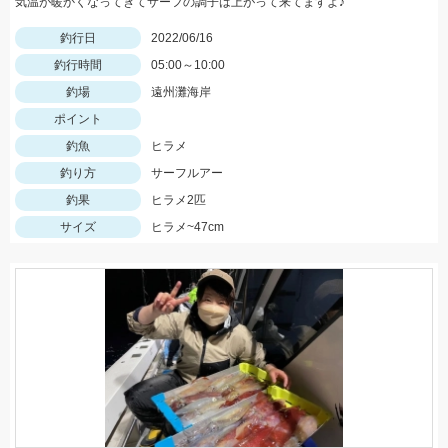
気温が暖かくなってきてサーフの調子は上がって来てますよ♪
釣行日
2022/06/16
釣行時間
05:00～10:00
釣場
遠州灘海岸
ポイント
釣魚
ヒラメ
釣り方
サーフルアー
釣果
ヒラメ2匹
サイズ
ヒラメ~47cm