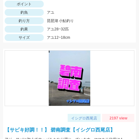
ポイント
釣魚
アユ
釣り方
琵琶湖 小鮎釣り
釣果
アユ28~32匹
サイズ
アユ12~18cm
イシグロ西尾店
2197 view
【サビキ好調！！】 碧南調査【イシグロ西尾店】