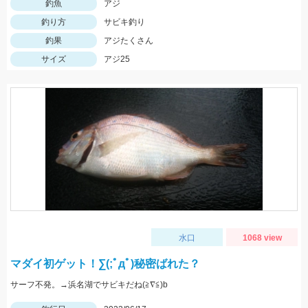
釣魚
アジ
釣り方
サビキ釣り
釣果
アジたくさん
サイズ
アジ25
水口
1068 view
マダイ初ゲット！∑(;ﾟдﾟ)秘密ばれた？
サーフ不発。→浜名湖でサビキだね(≧∇≦)b