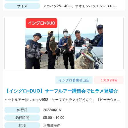
サイズ
アカハタ25～40㎝、オオモンハタ１５～３０㎝
イシグロ名東引山店
1310 view
【イシグロ×DUO】サーフルアー講習会でヒラメ登場☆
ヒットルアーはウェッジ95S サーフでヒラメを狙うなら、【ビーチウォーカー】シリーズが必須です♪
釣行日
2022/06/16
釣行時間
05:00～10:00
釣場
遠州灘海岸