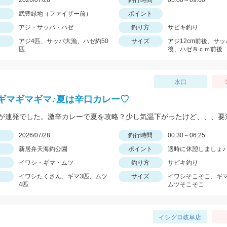
日
2026/07/28
釣行時間
05:00～09:00
武豊緑地（ファイザー前）
ポイント
アジ・サッパ・ハゼ
釣り方
サビキ釣り
アジ4匹、サッパ大漁、ハゼ約50
サイズ
アジ12cm前後、サッ
匹
後、ハゼ８ｃｍ前後
水口
ギマギマギマ♪夏は辛口カレー♡
が連発でした。激辛カレーで夏を攻略？少し気温下がったけど、、、要
日
2026/07/28
釣行時間
00:30～06:25
新居弁天海釣公園
ポイント
適時に休憩しましょ♪
イワシ・ギマ・ムツ
釣り方
サビキ釣り
イワシたくさん、ギマ3匹、ムツ
サイズ
イワシそこそこ、ギ
4匹
ムツそこそこ
イシグロ岐阜店