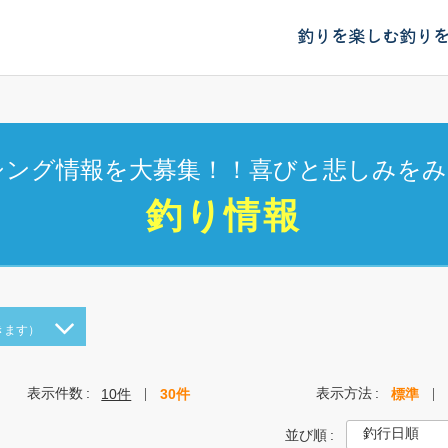
釣りを楽しむ
釣り
シング情報を大募集！！喜びと悲しみをみ
釣り情報
きます）
表示件数
表示方法
10件
30件
標準
並び順