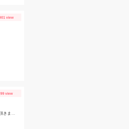
901 view
99 view
遠州サーフで、アブコ・ショゴが高活性！ソゲもGET！（オールリリースさせて頂きました）ヒットルアーは、ジーク Ｆサーディン20ｇ 20ｇのサイズ感が良かったです！