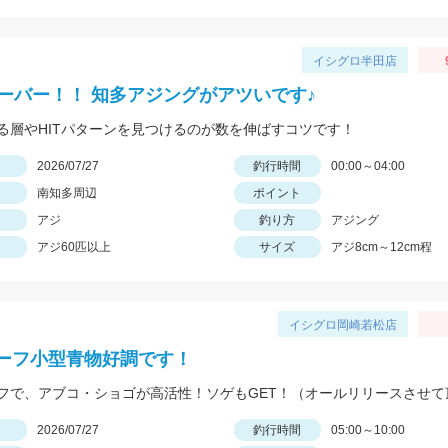
イシグロ半田店
オーバー！！ 知多アジングがアツいです♪
る層やHITパターンを見つけるのが数を伸ばすコツです！
日
2026/07/27
釣行時間
00:00～04:00
南知多周辺
ポイント
アジ
釣り方
アジング
アジ60匹以上
サイズ
アジ8cm～12cm程
イシグロ岡崎若松店
ーフ小型青物好調です！
日
2026/07/27
釣行時間
05:00～10:00