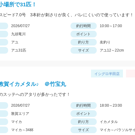
小場所で31匹！
スピード7.0号 3本針が刺さりが良く、バレにくいので使っています！
日
2026/07/27
釣行時間
10:00～17:00
九頭竜川
ポイント
アユ
釣り方
友釣り
アユ31匹
サイズ
アユ12～22cm
イシグロ半田店
敦賀イカメタル♪ ＠竹宝丸
のスッテへのアタリが多かったです！
日
2026/07/27
釣行時間
18:00～23:00
敦賀エリア
ポイント
マイカ
釣り方
イカメタル
マイカ～34杯
サイズ
マイカ～パラソルサ