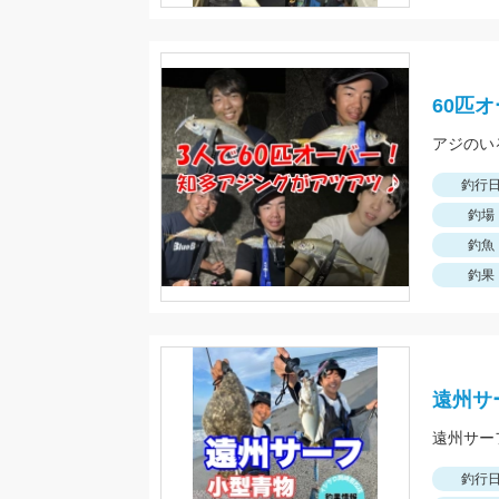
60匹
アジのい
釣行
釣場
釣魚
釣果
遠州サ
釣行