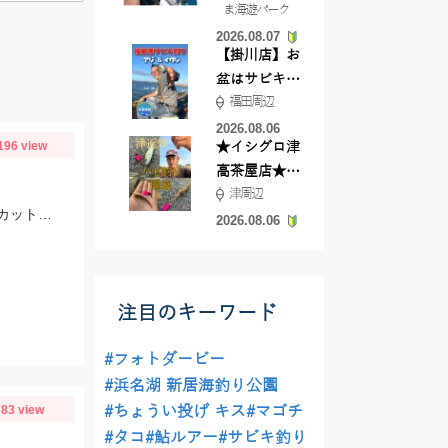
ま海遊パーク
根店
2026.08.07
【掛川店】お
盆はサビキ釣
福田周辺
りいきません
か?
2026.08.06
196 view
★イシグロ津
高茶屋店★津
津周辺
近郊ハゼ釣れ
当日は餌は大きめに付けた方が反応が良かったです！ゴールドイソメなら半分にカットした物、石ゴカイなら２～３匹房掛けが好反応！
てます！
2026.08.06
注目のキーワード
#フォトダービー
#浜名湖 新居海釣り公園
83 view
#ちょうい投げ キス
#マゴチ
#タコ
#鮎ルアー
#サビキ釣り