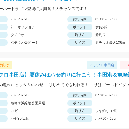
ーパードラゴン登場に大興奮！大チャンスです！
日
2026/07/28
釣行時間
05:00～12:00
沖・オフショア
ポイント
伊良湖沖
タチウオ
釣り方
船釣り
タチウオ爆釣ー！
サイズ
タチウオ最大136㎝
者向け
イシグロ半田店
グロ半田店】夏休みはハゼ釣りに行こう！半田港＆亀崎
の題材にピッタリのハゼ！ はじめてでも釣れる！ エサはゴールドイソ
日
2026/07/28
釣行時間
07:30～09:00
亀崎海浜緑地公園周辺
ポイント
ハゼ
釣り方
ウキ釣り（海）
ハゼ30以上
サイズ
ハゼ10～15cm