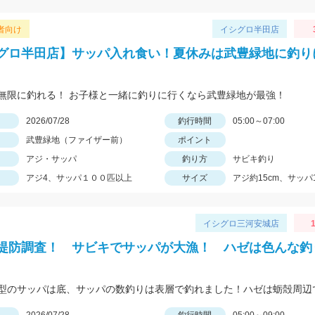
者向け
イシグロ半田店
グロ半田店】サッパ入れ食い！夏休みは武豊緑地に釣り
無限に釣れる！ お子様と一緒に釣りに行くなら武豊緑地が最強！
日
2026/07/28
釣行時間
05:00～07:00
武豊緑地（ファイザー前）
ポイント
アジ・サッパ
釣り方
サビキ釣り
アジ4、サッパ１００匹以上
サイズ
アジ約15cm、サッパ1
イシグロ三河安城店
1
堤防調査！ サビキでサッパが大漁！ ハゼは色んな釣