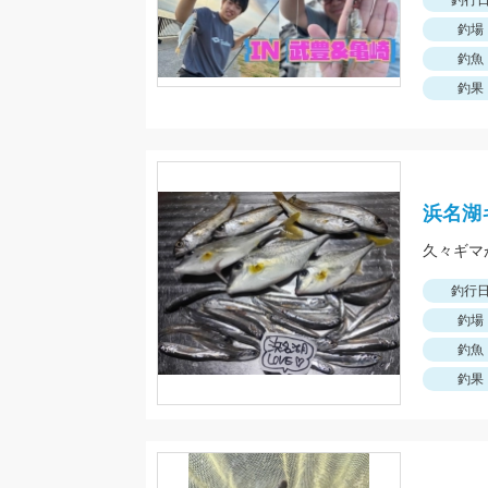
釣行
釣場
釣魚
釣果
浜名湖
久々ギマ
釣行
釣場
釣魚
釣果