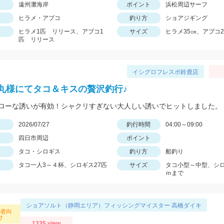
遠州灘海岸
ポイント
浜松周辺サーフ
ヒラメ・アブコ
釣り方
ショアジギング
ヒラメ1匹 リリース、アブコ1
サイズ
ヒラメ35㎝、アブコ2
匹 リリース
イシグロフレスポ鈴鹿店
丸様にてタコ＆キスの贅沢釣行♪
ローな誘いが有効！シャクリすぎない大人しい誘いでヒットしました。
日
2026/07/27
釣行時間
04:00～09:00
四日市周辺
ポイント
タコ・シロギス
釣り方
船釣り
タコ一人3～４杯、シロギス27匹
サイズ
タコ小型～中型、シロ
ｍまで
ショアソルト（静岡エリア）フィッシングマイスター 高橋ダイキ
心者向
け
1335 view