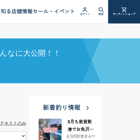
を知る
店舗情報
セール・イベント
ログイン
検索
オンラインショップ
んなに大公開！！
新着釣り情報
8月も敦賀新
テキストのみ
港でお魚沢山
敦賀新港 まるや
♪ イシグロ彦