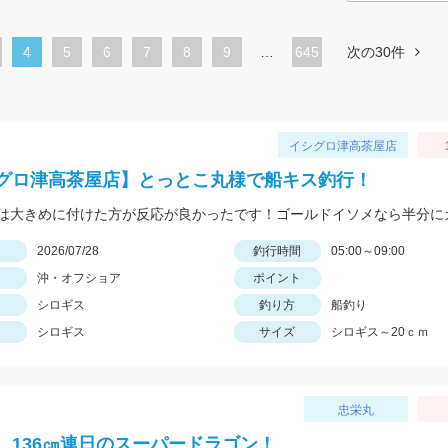
カ
4
ペ
5
ペ
6
ペ
7
ペ
8
ペ
9
…
645
次の30件
レ
ー
ー
ー
ー
ー
ン
ジ
ジ
ジ
ジ
ジ
ト
イシグロ津高茶屋店
ペ
グロ津高茶屋店】とっとこ丸様で船キス釣行！
ー
ジ
日
2026/07/28
釣行時間
05:00～09:00
沖・オフショア
ポイント
シロギス
釣り方
船釣り
シロギス
サイズ
シロギス～20ｃｍ
忠栄丸
、136㎝連日のスーパードラゴン！