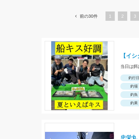
前の30件
1
ペ
2
ペ
3
ー
ー
ジ
ジ
【イシ
釣行
釣場
釣魚
釣果
忠栄丸