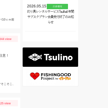
2026.05.15
店舗情報
釣り具レンタルサービスTsulikali 年間
サブスクプラン会員受付終了のお知
パ10ｃｍ前
らせ
344 view
注意！
マそこそこ、
25 view