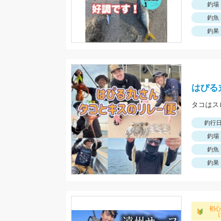
釣場
釣魚
釣果
はぴる
タコはス
釣行
釣場
釣魚
釣果
初