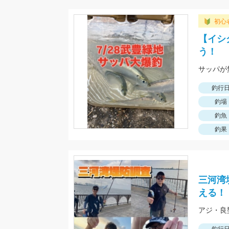
初心
【イシ
う！
サッパが
釣行
釣場
釣魚
釣果
三河湾
える！