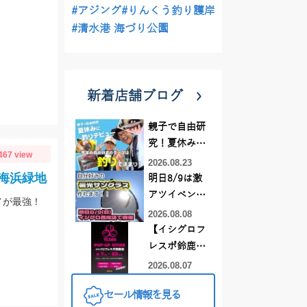
#アジング
#りんくう釣り護岸
#清水港 海づり公園
新着店舗ブログ
親子で自由研
究！夏休みに
467 view
釣りデビュー
2026.08.23
海浜緑地
明日8/9は激
アツイベント
メが最強！
日！！！～オ
2026.08.08
ーダー偏光グ
【イシグロフ
ラス受注会～
レスポ鈴鹿
店】2026年夏
2026.08.07
YGラボ POP-
セール情報を見る
UP STORE開