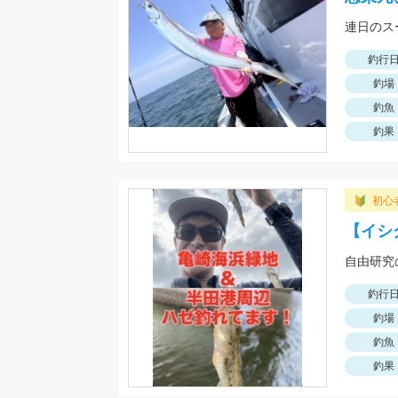
連日のス
釣行
釣場
釣魚
釣果
初心
【イシ
自由研究
釣行
釣場
釣魚
釣果