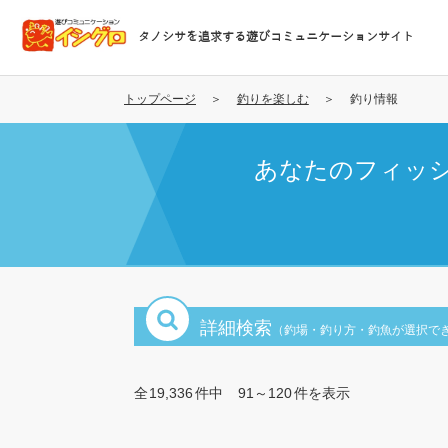
メ
イ
タノシサを追求する遊びコミュニケーションサイト
ン
コ
ン
トップページ
釣りを楽しむ
釣り情報
テ
ン
あなたのフィッ
ツ
に
移
動
詳細検索
（釣場・釣り方・釣魚が選択で
全
19,336
件中
91～120
件を表示