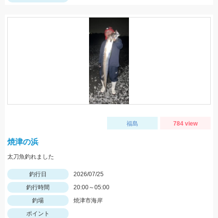
福島
784 view
焼津の浜
太刀魚釣れました
釣行日
2026/07/25
釣行時間
20:00～05:00
釣場
焼津市海岸
ポイント