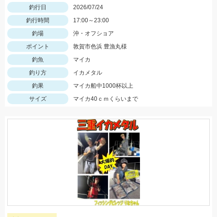
釣行日
2026/07/24
釣行時間
17:00～23:00
釣場
沖・オフショア
ポイント
敦賀市色浜 豊漁丸様
釣魚
マイカ
釣り方
イカメタル
釣果
マイカ船中1000杯以上
サイズ
マイカ40ｃｍくらいまで