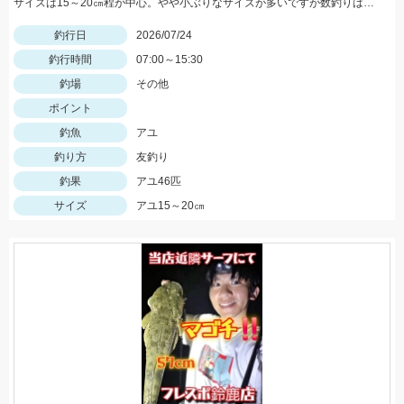
サイズは15～20㎝程が中心。やや小ぶりなサイズが多いですが数釣りは楽しめます！
釣行日
2026/07/24
釣行時間
07:00～15:30
釣場
その他
ポイント
釣魚
アユ
釣り方
友釣り
釣果
アユ46匹
サイズ
アユ15～20㎝