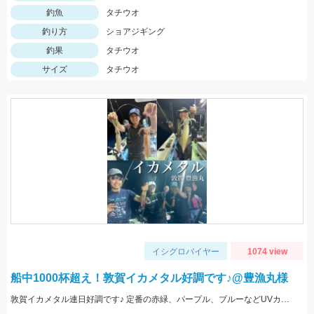
釣魚
タチウオ
釣り方
ショアジギング
釣果
タチウオ
サイズ
タチウオ
イシグロバイヤー
1074 view
船中1000杯超え！敦賀イカメタル好調です♪@豊漁丸様
敦賀イカメタル連日好調です♪ 定番の赤緑、パープル、ブルーなどUVカラーが特に好反応でした！