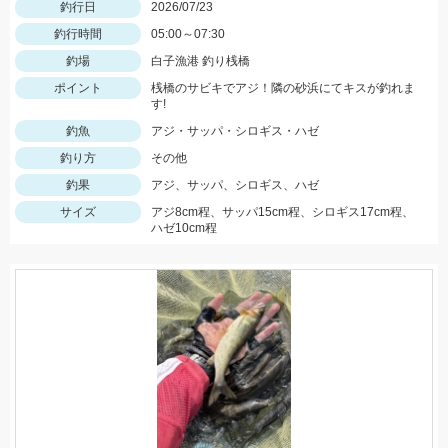
釣行日
2026/07/23
釣行時間
05:00～07:30
釣場
白子漁港 釣り桟橋
ポイント
桟橋のサビキでアジ！隣の砂浜にてキスが釣れま
す!
釣魚
アジ・サッパ・シロギス・ハゼ
釣り方
その他
釣果
アジ、サッパ、シロギス、ハゼ
サイズ
アジ8cm程、サッパ15cm程、シロギス17cm程、
ハゼ10cm程