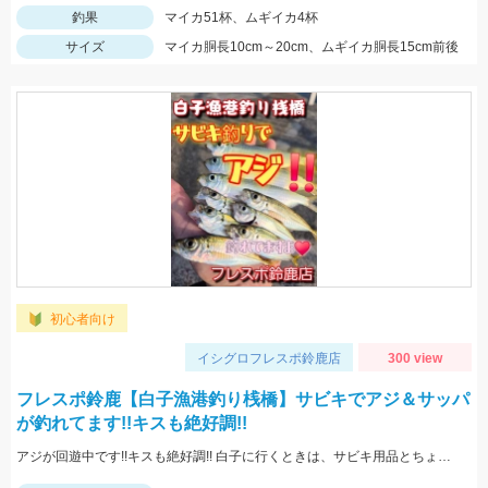
釣果
マイカ51杯、ムギイカ4杯
サイズ
マイカ胴長10cm～20cm、ムギイカ胴長15cm前後
初心者向け
イシグロフレスポ鈴鹿店
300 view
フレスポ鈴鹿【白子漁港釣り桟橋】サビキでアジ＆サッパ
が釣れてます!!キスも絶好調!!
アジが回遊中です!!キスも絶好調!! 白子に行くときは、サビキ用品とちょい投げを 準備して沢山の魚を釣っちゃいましょう♪♪