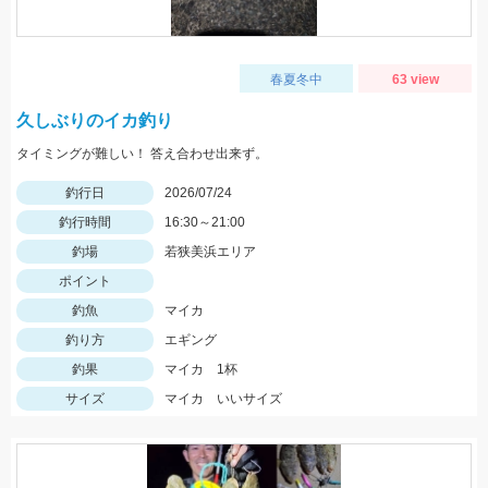
春夏冬中
63 view
久しぶりのイカ釣り
タイミングが難しい！ 答え合わせ出来ず。
釣行日
2026/07/24
釣行時間
16:30～21:00
釣場
若狭美浜エリア
ポイント
釣魚
マイカ
釣り方
エギング
釣果
マイカ 1杯
サイズ
マイカ いいサイズ