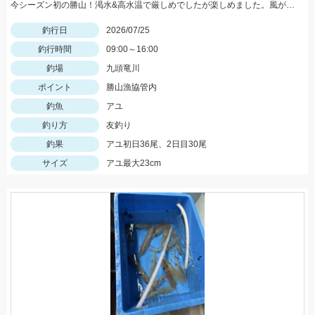
今シーズン初の勝山！渇水&高水温で厳しめでしたが楽しめました。風が強く吹く日は短竿がオススメです。三河安城店岩﨑釣行
釣行日
2026/07/25
釣行時間
09:00～16:00
釣場
九頭竜川
ポイント
勝山漁協管内
釣魚
アユ
釣り方
友釣り
釣果
アユ初日36尾、2日目30尾
サイズ
アユ最大23cm