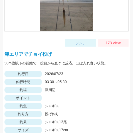
ジン。
173 view
津エリアでチョイ投げ
50m位以下の距離で一投目から直ぐに反応。ほぼ入れ食い状態。
釣行日
2026/07/23
釣行時間
03:30～05:30
釣場
津周辺
ポイント
釣魚
シロギス
釣り方
投げ釣り
釣果
シロギス13尾
サイズ
シロギス17cm