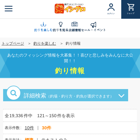
メ
イ
ショップ
ログイン
ン
コ
ン
釣りを楽しむ
釣りを知る
店舗情報
セール・イベント
テ
トップページ
釣りを楽しむ
釣り情報
ン
ツ
あなたのフィッシング情報を大募集！！喜びと悲しみをみんなに大公
に
開！！
移
釣り情報
動
詳細検索
（釣場・釣り方・釣魚が選択できます）
全
19,336
件中
121～150
件を表示
10件
30件
表示件数