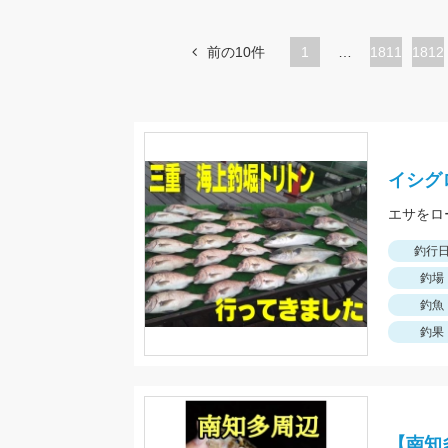
前の10件
1
…
ペ
1811
ペ
1812
ー
ー
ジ
ジ
イシグ
エサをロ
釣行
釣場
釣魚
釣果
【南知