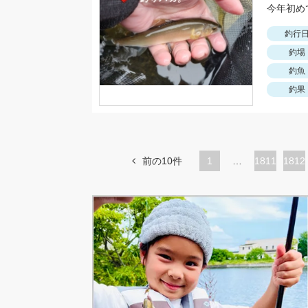
釣行
釣場
釣魚
釣果
前の10件
1
…
ペ
1811
ペ
1812
ー
ー
ジ
ジ