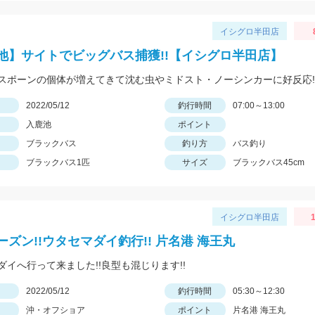
イシグロ半田店
池】サイトでビッグバス捕獲!!【イシグロ半田店】
日
2022/05/12
釣行時間
07:00～13:00
入鹿池
ポイント
ブラックバス
釣り方
バス釣り
ブラックバス1匹
サイズ
ブラックバス45cm
イシグロ半田店
1
ーズン!!ウタセマダイ釣行!! 片名港 海王丸
ダイへ行って来ました!!良型も混じります!!
日
2022/05/12
釣行時間
05:30～12:30
沖・オフショア
ポイント
片名港 海王丸