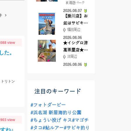
ま海遊パーク
根店
2026.08.07
件
【掛川店】お
盆はサビキ釣
福田周辺
りいきません
か?
2026.08.06
088 view
★イシグロ津
高茶屋店★津
した。
津周辺
近郊ハゼ釣れ
てます！
2026.08.06
 トリトン
注目のキーワード
#フォトダービー
#浜名湖 新居海釣り公園
903 view
#ちょうい投げ キス
#マゴチ
#タコ
#鮎ルアー
#サビキ釣り
すね♪