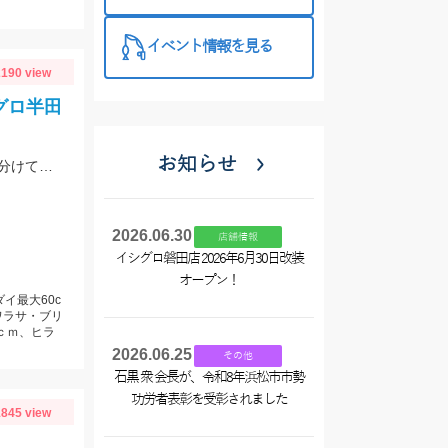
西尾店】
イベント情報を見る
190 view
グロ半田
お知らせ
大物の引きが楽しめる海上釣り堀!!スーパーコレコレカラスが絶好調♪エサを使い分けて釣果を伸ばしました。
2026.06.30
店舗情報
イシグロ磐田店 2026年6月30日改装
オープン！
イ最大60c
ワラサ・ブリ
0ｃｍ、ヒラ
2026.06.25
その他
石黒 衆 会長が、令和8年浜松市市勢
功労者表彰を受彰されました
845 view