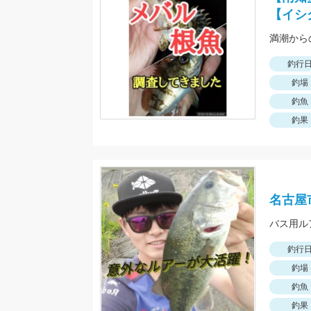
【イシ
釣行
釣場
釣魚
釣果
名古屋
バス用ル
釣行
釣場
釣魚
釣果