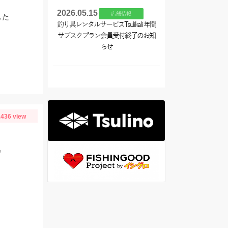
2026.05.15
店舗情報
した
釣り具レンタルサービスTsulikali 年間
サブスクプラン会員受付終了のお知
らせ
436 view
よ♪