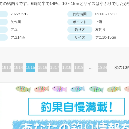
日
2022/05/12
釣行時間
09:00～15:30
矢作川
ポイント
上流
アユ
釣り方
友釣り
アユ14匹
サイズ
アユ10-15cm
ペ
1813
ペ
1814
カ
1815
ペ
1816
ペ
1817
ペ
1818
ペ
1819
…
1934
次の10
ー
ー
レ
ー
ー
ー
ー
ジ
ジ
ン
ジ
ジ
ジ
ジ
ト
ペ
ー
ジ