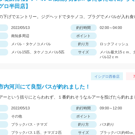
グロ半田店】
日
2022/05/13
釣行時間
02:00～04:00
南知多周辺
ポイント
メバル・タケノコメバル
釣り方
ロックフィッシュ
メバル15匹、タケノコメバル5匹
サイズ
メバル最大15ｃｍ、
バル12ｃｍ
イシグロ西春店
7
市内河川にて良型バスが釣れました！
アーという括りにとらわれず、１番釣れそうなルアーを投げたら釣れま
日
2022/05/13
釣行時間
09:00～12:00
その他
ポイント
ブラックバス・ナマズ
釣り方
バス釣り
ブラックバス１匹、ナマズ２匹
サイズ
ブラックバス約40㎝