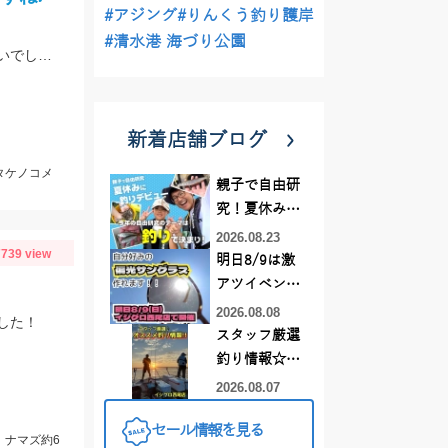
#アジング
#りんくう釣り護岸
#清水港 海づり公園
満潮からの下げでエントリー。ジグヘッドでタケノコ、プラグでメバルが入れ食いでした。サイズは小さめなので全てリリースしました。
新着店舗ブログ
タケノコメ
親子で自由研
究！夏休みに
釣りデビュー
2026.08.23
739 view
明日8/9は激
アツイベント
日！！！～オ
2026.08.08
した！
ーダー偏光グ
スタッフ厳選
ラス受注会～
釣り情報☆彡
連休は何釣り
2026.08.07
に行こう
セール情報を見る
♪【イシグロ
、ナマズ約6