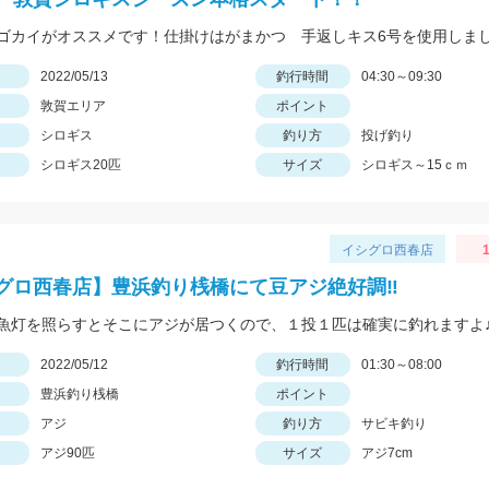
ゴカイがオススメです！仕掛けはがまかつ 手返しキス6号を使用しま
日
2022/05/13
釣行時間
04:30～09:30
敦賀エリア
ポイント
シロギス
釣り方
投げ釣り
シロギス20匹
サイズ
シロギス～15ｃｍ
イシグロ西春店
1
グロ西春店】豊浜釣り桟橋にて豆アジ絶好調‼
魚灯を照らすとそこにアジが居つくので、１投１匹は確実に釣れます
日
2022/05/12
釣行時間
01:30～08:00
豊浜釣り桟橋
ポイント
アジ
釣り方
サビキ釣り
アジ90匹
サイズ
アジ7cm