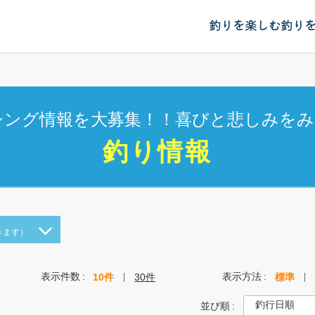
釣りを楽しむ
釣り
シング情報を大募集！！喜びと悲しみをみ
釣り情報
きます）
表示件数
表示方法
10件
30件
標準
並び順