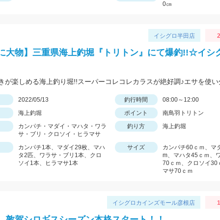
0㎝
イシグロ半田店
2
に大物】三重県海上釣堀『トリトン』にて爆釣!!☆イシ
日
2022/05/13
釣行時間
08:00～12:00
海上釣堀
ポイント
南鳥羽トリトン
カンパチ・マダイ・マハタ・ワラ
釣り方
海上釣堀
サ・ブリ・クロソイ・ヒラマサ
カンパチ1本、マダイ29枚、マハ
サイズ
カンパチ60ｃｍ、マダ
タ2匹、ワラサ・ブリ1本、クロ
m、マハタ45ｃｍ、
ソイ1本、ヒラマサ1本
70ｃｍ、クロソイ3
マサ70ｃｍ
イシグロカインズモール彦根店
1
 敦賀シロギスシーズン本格スタート！！