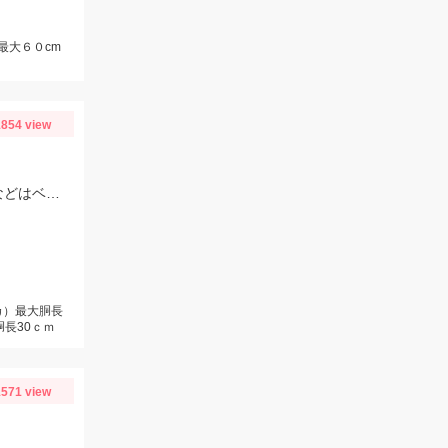
最大６０cm
854 view
水深が深い+しっかり誘う事効果的！そんな時は硬い竿でやるのがキモ！スッテなどはベーシックなカラーでＯＫ！まだ肌寒いので気を付けてくださいね♪
カ）最大胴長
胴長30ｃｍ
571 view