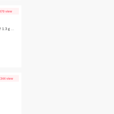
870 view
アフタースポーンの個体が増えてきて沈む虫やミドスト・ノーシンカーに好反応!! 1.3ｇジグヘッドのスーパーホバリングフィッシュミドストで釣れました!!
344 view