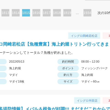
ペ
1813
ペ
1814
カ
1815
ペ
1816
ペ
1817
ペ
1818
ペ
1819
…
1934
次の10
ー
ー
レ
ー
ー
ー
ー
ジ
ジ
ン
ジ
ジ
ジ
ジ
ト
イシグロ岡崎若松店
1
ペ
ロ岡崎若松店【魚種豊富】海上釣堀トリトン行ってきま
ー
ーテーションしてトータル７魚種が釣れました。
ジ
日
2022/05/13
釣行時間
08:00～12:00
海上釣堀
ポイント
フィッシングパーク
マダイ
釣り方
海上釣堀
マダイ18枚
サイズ
マダイ～60㎝
イシグロ半田店
2
多堤防情報】メバル＆根魚が好調!!! まだまだこれからで