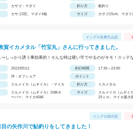
カサゴ・マダイ
釣り方
船釣り
カサゴ2匹、マダイ4枚
サイズ
カサゴ15cm、マダイ
イシグロ名東引山店
1
敦賀イカメタル「竹宝丸」さんに行ってきました。
日
2022/05/12
釣行時間
17:30～23:00
沖・オフショア
ポイント
スルメイカ（ムギイカ）・マイカ
釣り方
イカメタル
スルメイカ（ムギイカ）10杯オ
サイズ
スルメイカ（ムギイ
ーバー、マイカ40杯
25ｃｍ、マイカ最大
イシグロ掛川店
1
日目の矢作川で鮎釣りをしてきました！