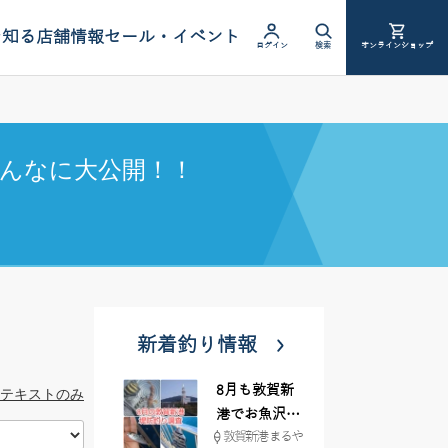
を知る
店舗情報
セール・イベント
ログイン
検索
オンラインショップ
んなに大公開！！
新着釣り情報
8月も敦賀新
テキストのみ
港でお魚沢山
敦賀新港 まるや
♪ イシグロ彦