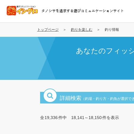
メ
イ
タノシサを追求する遊びコミュニケーションサイト
ン
コ
ン
トップページ
釣りを楽しむ
釣り情報
テ
ン
あなたのフィッ
ツ
に
移
動
詳細検索
（釣場・釣り方・釣魚が選択で
全
19,336
件中
18,141～18,150
件を表示