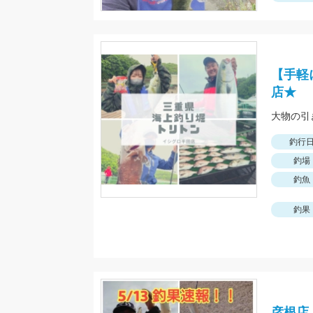
【手軽
店★
釣行
釣場
釣魚
釣果
彦根店