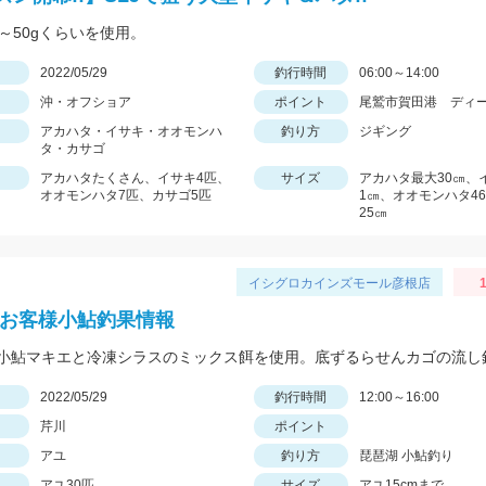
0～50gくらいを使用。
日
2022/05/29
釣行時間
06:00～14:00
沖・オフショア
ポイント
尾鷲市賀田港 ディ
アカハタ・イサキ・オオモンハ
釣り方
ジギング
タ・カサゴ
アカハタたくさん、イサキ4匹、
サイズ
アカハタ最大30㎝、
オオモンハタ7匹、カサゴ5匹
1㎝、オオモンハタ4
25㎝
イシグロカインズモール彦根店
1
 お客様小鮎釣果情報
日
2022/05/29
釣行時間
12:00～16:00
芹川
ポイント
アユ
釣り方
琵琶湖 小鮎釣り
アユ30匹
サイズ
アユ15cmまで