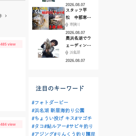
した！
2026.08.07
スタッフ平
件
松 中部寒狭
寒狭川
川アユ釣行
part3 18匹
2026.08.07
奥浜名湖でウ
485 view
ェーディング
浜名湖
前打ち！
2026.08.07
注目のキーワード
#フォトダービー
#浜名湖 新居海釣り公園
#ちょうい投げ キス
#マゴチ
484 view
#タコ
#鮎ルアー
#サビキ釣り
#アジング
#りんくう釣り護岸