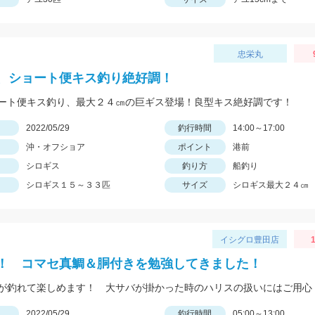
忠栄丸
、ショート便キス釣り絶好調！
ート便キス釣り、最大２４㎝の巨ギス登場！良型キス絶好調です！
日
2022/05/29
釣行時間
14:00～17:00
沖・オフショア
ポイント
港前
シロギス
釣り方
船釣り
シロギス１５～３３匹
サイズ
シロギス最大２４㎝
イシグロ豊田店
1
！ コマセ真鯛＆胴付きを勉強してきました！
が釣れて楽しめます！ 大サバが掛かった時のハリスの扱いにはご用心
日
2022/05/29
釣行時間
05:00～13:00