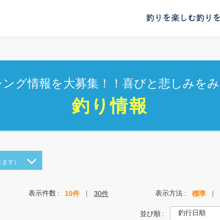
釣りを楽しむ
釣り
シング情報を大募集！！喜びと悲しみをみ
釣り情報
きます）
表示件数
表示方法
10件
30件
標準
並び順