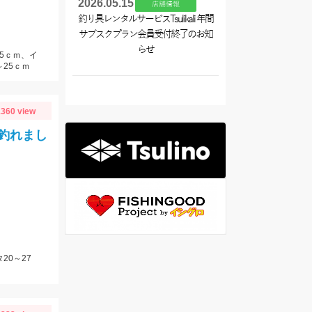
2026.05.15
店舗情報
釣り具レンタルサービスTsulikali 年間
サブスクプラン会員受付終了のお知
らせ
25ｃｍ、イ
25ｃｍ
360 view
釣れまし
20～27