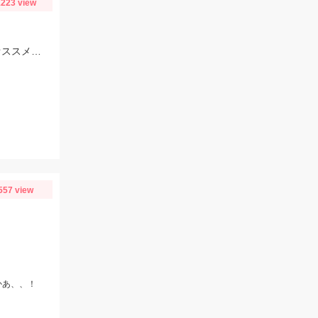
223 view
芹川下流での釣果です。仕掛けはササメ：ピカイチ小鮎ホワイトパール2.5号がオススメです！
557 view
かあ、、！