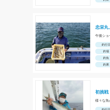
忠栄丸
午後ショ
釣行
釣場
釣魚
釣果
初挑戦
様々な魚
釣行