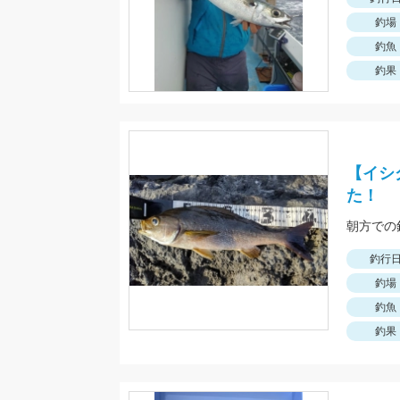
釣場
釣魚
釣果
【イシ
た！
朝方での
釣行
釣場
釣魚
釣果