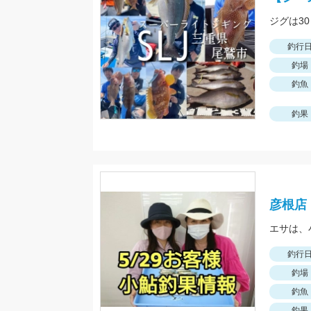
ジグは3
釣行
釣場
釣魚
釣果
彦根店
釣行
釣場
釣魚
釣果