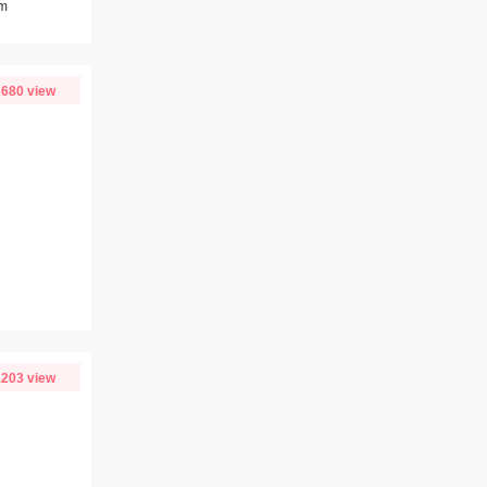
m
680 view
203 view