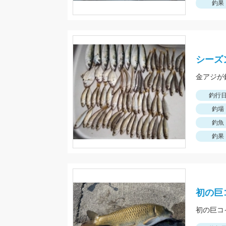
釣果
シーズ
金アジが
釣行
釣場
釣魚
釣果
初の巨
初の巨コ