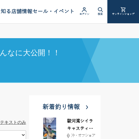
を知る
店舗情報
セール・イベント
ログイン
検索
オンラインショップ
んなに大公開！！
新着釣り情報
駿河湾シイラ
テキストのみ
キャスティン
沖・オフショア
グ行ってきま