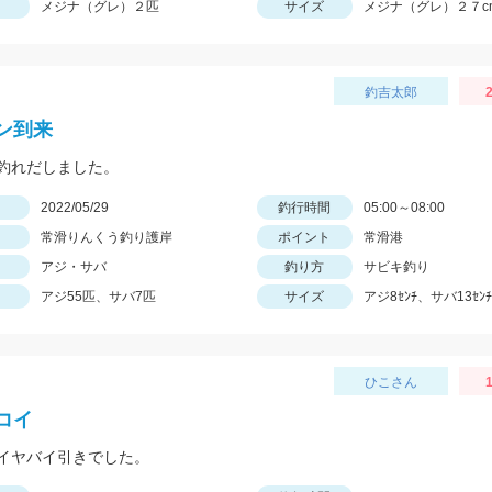
メジナ（グレ）２匹
サイズ
メジナ（グレ）２７c
釣吉太郎
2
ン到来
釣れだしました。
日
2022/05/29
釣行時間
05:00～08:00
常滑りんくう釣り護岸
ポイント
常滑港
アジ・サバ
釣り方
サビキ釣り
アジ55匹、サバ7匹
サイズ
アジ8ｾﾝﾁ、サバ13ｾﾝﾁ
ひこさん
1
コイ
イヤバイ引きでした。