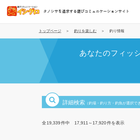
メ
イ
タノシサを追求する遊びコミュニケーションサイト
ン
コ
ン
トップページ
釣りを楽しむ
釣り情報
テ
ン
あなたのフィッ
ツ
に
移
動
詳細検索
（釣場・釣り方・釣魚が選択で
全
19,339
件中
17,911～17,920
件を表示