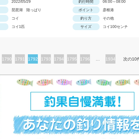
日
2022/05/29
釣行時間
06:00～08:00
琵琶湖 陸っぱり
ポイント
彦根港
コイ
釣り方
その他
コイ1匹
サイズ
コイ100センチ
ペ
1790
ペ
1791
カ
1792
ペ
1793
ペ
1794
ペ
1795
ペ
1796
…
1934
次の10
ー
ー
レ
ー
ー
ー
ー
ジ
ジ
ン
ジ
ジ
ジ
ジ
ト
ペ
ー
ジ