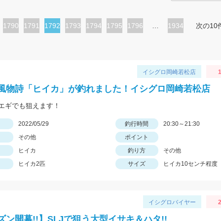
ペ
1790
ペ
1791
カ
1792
ペ
1793
ペ
1794
ペ
1795
ペ
1796
…
1934
次の10
ー
ー
レ
ー
ー
ー
ー
ジ
ジ
ン
ジ
ジ
ジ
ジ
ト
イシグロ岡崎若松店
1
ペ
風物詩「ヒイカ」が釣れました！イシグロ岡崎若松店
ー
エギでも狙えます！
ジ
日
2022/05/29
釣行時間
20:30～21:30
その他
ポイント
ヒイカ
釣り方
その他
ヒイカ2匹
サイズ
ヒイカ10センチ程度
イシグロバイヤー
2
ズン開幕!!】SLJで狙う大型イサキ＆ハタ!!