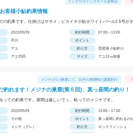
イシグロカインズモール彦根店
1
 お客様小鮎釣果情報
日
2022/05/29
釣行時間
07:00～13:00
芹川
ポイント
アユ
釣り方
琵琶湖 小鮎釣り
アユ35匹
サイズ
アユ12㎝前後
メジナ(グレ)巣窟にて、日中の満潮時の調査釣行
だ釣れます！メジナの巣窟(第５回)、真っ昼間の釣り！
粘っての釣果です。昼間は厳しいでぅ。粘ってのメジナです。
日
2022/05/29
釣行時間
15:00～17:00
その他
ポイント
真っ昼間に釣れるの
メジナ（グレ）
釣り方
ロックフィッシュ