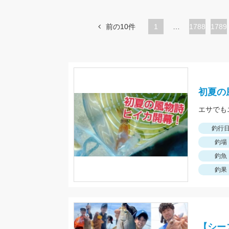
前の10件
1
…
ペ
1788
ペ
1789
ー
ー
ジ
ジ
初夏の
エサでも
釣行
釣場
釣魚
釣果
【シー