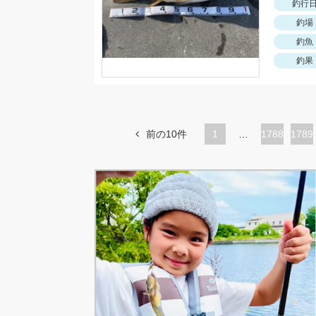
釣行
釣場
釣魚
釣果
前の10件
1
…
ペ
1788
ペ
1789
ー
ー
ジ
ジ