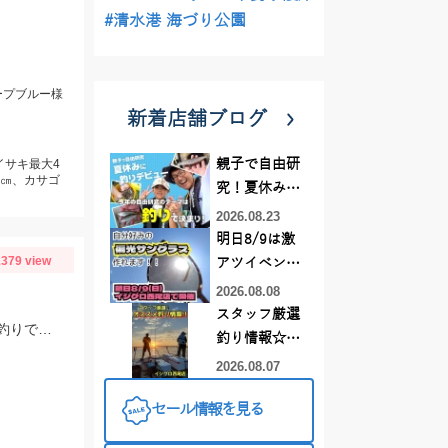
#清水港 海づり公園
ープブルー様
新着店舗ブログ
イサキ最大4
親子で自由研
6㎝、カサゴ
究！夏休みに
釣りデビュー
2026.08.23
明日8/9は激
379 view
アツイベント
日！！！～オ
2026.08.08
ーダー偏光グ
スタッフ厳選
エサは、小鮎マキエと冷凍シラスのミックス餌を使用。底ずるらせんカゴの流し釣りでの釣果です。
ラス受注会～
釣り情報☆彡
連休は何釣り
2026.08.07
に行こう
セール情報を見る
♪【イシグロ
西尾店】