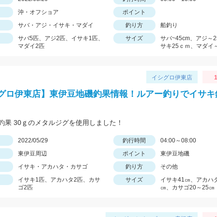
沖・オフショア
ポイント
サバ・アジ・イサキ・マダイ
釣り方
船釣り
サバ5匹、アジ2匹、イサキ1匹、
サイズ
サバ~45cm、アジ～
マダイ2匹
サキ25ｃｍ、マダイ～
イシグロ伊東店
1
グロ伊東店】東伊豆地磯釣果情報！ルアー釣りでイサキ
釣果 30ｇのメタルジグを使用しました！
日
2022/05/29
釣行時間
04:00～08:00
東伊豆周辺
ポイント
東伊豆地磯
イサキ・アカハタ・カサゴ
釣り方
その他
イサキ1匹、アカハタ2匹、カサ
サイズ
イサキ41㎝、アカハタ
ゴ2匹
㎝、カサゴ20～25㎝