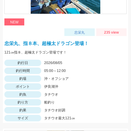
NEW
忠栄丸
235 view
忠栄丸、指８本、超極太ドラゴン登場！
121㎝指８、超極太ドラゴン登場です！
釣行日
2026/08/05
釣行時間
05:00～12:00
釣場
沖・オフショア
ポイント
伊良湖沖
釣魚
タチウオ
釣り方
船釣り
釣果
タチウオ好調
サイズ
タチウオ最大121㎝