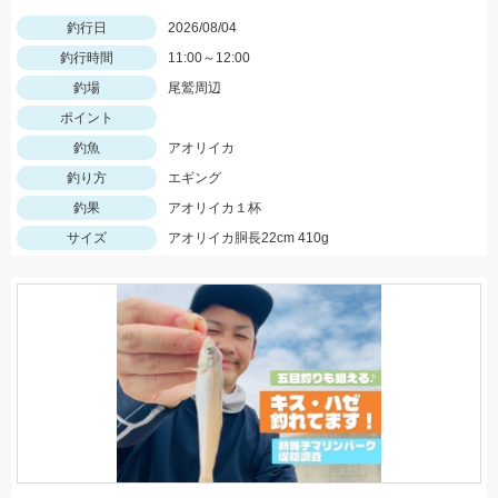
釣行日
2026/08/04
釣行時間
11:00～12:00
釣場
尾鷲周辺
ポイント
釣魚
アオリイカ
釣り方
エギング
釣果
アオリイカ１杯
サイズ
アオリイカ胴長22cm 410g