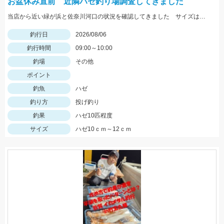
お盆休み直前 近隣ハゼ釣り場調査してきました
当店から近い緑が浜と佐奈川河口の状況を確認してきました サイズはまだ小さめ 針サイズは6号がよさそうです
釣行日
2026/08/06
釣行時間
09:00～10:00
釣場
その他
ポイント
釣魚
ハゼ
釣り方
投げ釣り
釣果
ハゼ10匹程度
サイズ
ハゼ10ｃｍ～12ｃｍ