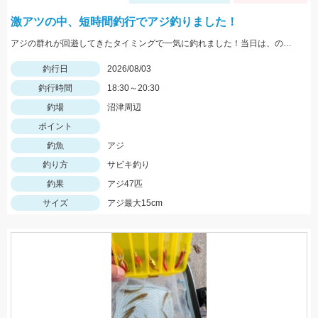
激アツの中、短時間釣行でアジ釣りました！
アジの群れが回遊してきたタイミングで一気に釣れました！当日は、のべ竿と豆アジマッチ・スピード餌つけ器仕掛・生アミエビなどを使用しました。
釣行日
2026/08/03
釣行時間
18:30～20:30
釣場
沼津周辺
ポイント
釣魚
アジ
釣り方
サビキ釣り
釣果
アジ47匹
サイズ
アジ最大15cm