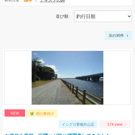
標準
テキストのみ
表示方法
並び順
次の30件
NEW
初心者向け
イシグロ豊橋向山店
174 view