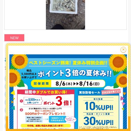
NEW
イシグロ西春店
244 view
×
お客様釣果情報‼霞釣り公園でサビキ釣り！！
アジ、サッパが釣れています！！
釣行日
2026/08/03
釣行時間
05:00～08:30
釣り情報を
釣場
霞埠頭 霞釣り公園
投稿する
ポイント
釣魚
アジ
釣り方
サビキ釣り
釣果
アジ沢山