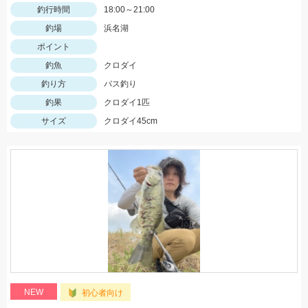
釣行時間
18:00～21:00
釣場
浜名湖
ポイント
釣魚
クロダイ
釣り方
バス釣り
釣果
クロダイ1匹
サイズ
クロダイ45cm
NEW
初心者向け