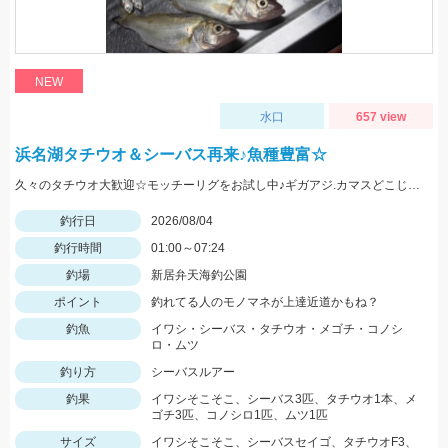
NEW
水口
657 view
浜名湖タチウオ＆シーバス再来♪魚種豊富☆
久々のタチウオ大歓迎☆モッチーリグをお試し中♪ギガアジ.カマスどこじゃ？
釣行日
2026/08/04
釣行時間
01:00～07:24
釣場
新居弁天海釣公園
ポイント
釣れてる人のモノマネが上達近道かもね？
釣魚
イワシ・シーバス・タチウオ・メゴチ・コノシ
ロ・ムツ
釣り方
シーバスルアー
釣果
イワシそこそこ、シーバス3匹、タチウオ1本、メ
ゴチ3匹、コノシロ1匹、ムツ1匹
サイズ
イワシそこそこ、シーバスセイゴ、タチウオF3、