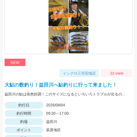
NEW
イシグロ三河安城店
22 view
大鮎の数釣り！益田川へ鮎釣りに行って来ました！
益田川の鮎は依然好調！このサイズになるといろいろトラブルが出るので仕掛けは太めがおすすめです！針は7.5号～８号！三河安城店岩崎釣行
釣行日
2026/08/04
釣行時間
09:30～17:00
釣場
益田川
ポイント
萩原地区