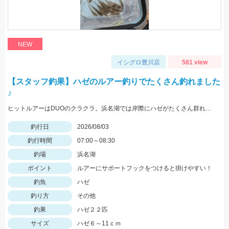
NEW
イシグロ豊川店
581 view
【スタッフ釣果】ハゼのルアー釣りでたくさん釣れました
♪
ヒットルアーはDUOのクラクラ。浜名湖では岸際にハゼがたくさん群れているのが見えます。ハゼ用のルアーを底に当てながらゆっくり巻くだけ！ハゼがたくさんアタックしてきて面白いです。
釣行日
2026/08/03
釣行時間
07:00～08:30
釣場
浜名湖
ポイント
ルアーにサポートフックをつけると掛けやすい！
釣魚
ハゼ
釣り方
その他
釣果
ハゼ２２匹
サイズ
ハゼ６～11ｃｍ