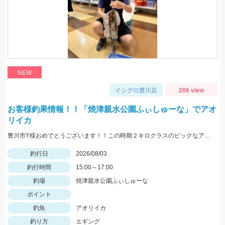
NEW
イシグロ豊川店
206 view
お客様釣果情報！！「焼津親水公園ふぃしゅーな」でアオ
リイカ
豊川市Y様おめでとうございます！！この時期２キロクラスのビックなアオリイカを見事に仕留められました！！ 釣れているのが500ｇクラスの情報だったので、ヒットした瞬間はエイかと思ったそうです。
釣行日
2026/08/03
釣行時間
15:00～17:00
釣場
焼津親水公園ふぃしゅーな
ポイント
釣魚
アオリイカ
釣り方
エギング