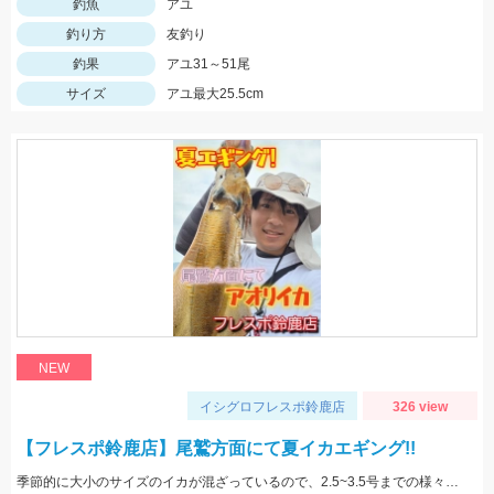
釣魚
アユ
釣り方
友釣り
釣果
アユ31～51尾
サイズ
アユ最大25.5cm
NEW
イシグロフレスポ鈴鹿店
326 view
【フレスポ鈴鹿店】尾鷲方面にて夏イカエギング!!
季節的に大小のサイズのイカが混ざっているので、2.5~3.5号までの様々なサイズを持っていきましょう!!