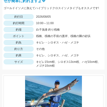
ゼが簡単に釣れますよ💛
ゴールドイソメに加えてハイブリッドクロスイソメタイプもオススメです!
釣行日
2026/08/05
釣行時間
10:00～11:00
釣場
白子漁港 釣り桟橋
ポイント
桟橋、桟橋の手前の護岸、桟橋の隣の砂浜
釣魚
キビレ・シロギス・ハゼ・メゴチ
釣り方
その他
釣果
キビレ、シロギス、ハゼ、メゴチ
サイズ
キビレ15cm程、シロギス13cm程、ハゼ10cm程、
メゴチ10cm程