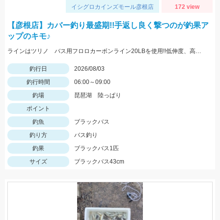
イシグロカインズモール彦根店
172 view
【彦根店】カバー釣り最盛期!!手返し良く撃つのが釣果ア
ップのキモ♪
ラインはツリノ バス用フロロカーボンライン20LBを使用!!低伸度、高強度でカバーの釣りはこれで決まり♪
釣行日
2026/08/03
釣行時間
06:00～09:00
釣場
琵琶湖 陸っぱり
ポイント
釣魚
ブラックバス
釣り方
バス釣り
釣果
ブラックバス1匹
サイズ
ブラックバス43cm