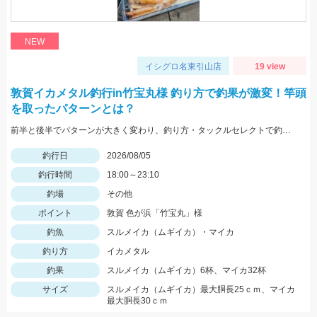
NEW
イシグロ名東引山店
19 view
敦賀イカメタル釣行in竹宝丸様 釣り方で釣果が激変！竿頭
を取ったパターンとは？
前半と後半でパターンが大きく変わり、釣り方・タックルセレクトで釣果に差が出た日でした。最近の傾向としてケイムラ系カラーは必須ですので必ず持って行ってください。
釣行日
2026/08/05
釣行時間
18:00～23:10
釣場
その他
ポイント
敦賀 色が浜「竹宝丸」様
釣魚
スルメイカ（ムギイカ）・マイカ
釣り方
イカメタル
釣果
スルメイカ（ムギイカ）6杯、マイカ32杯
サイズ
スルメイカ（ムギイカ）最大胴長25ｃｍ、マイカ
最大胴長30ｃｍ