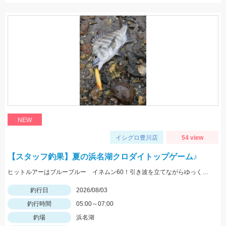
NEW
イシグロ豊川店
54 view
【スタッフ釣果】夏の浜名湖クロダイトップゲーム♪
ヒットルアーはブルーブルー イネムン60！引き波を立てながらゆっくり水面をタダ巻き。単発でしたがバシュッと気持ちよくバイトが出ました☆
釣行日
2026/08/03
釣行時間
05:00～07:00
釣場
浜名湖