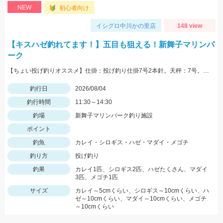
NEW
初心者向け
イシグロ中川かの里店
148 view
【キスハゼ釣れてます！】五目も狙える！新舞子マリンパ
ーク
【ちょい投げ釣りオススメ】仕掛：投げ釣り仕掛7号2本針。天秤：7号。エサ：石ゴカイorゴールドイソメ。誘い方：サビいて止めての繰り返し。
釣行日
2026/08/04
釣行時間
11:30～14:30
釣場
新舞子マリンパーク釣り施設
ポイント
釣魚
カレイ・シロギス・ハゼ・マダイ・メゴチ
釣り方
投げ釣り
釣果
カレイ1匹、シロギス2匹、ハゼたくさん、マダイ
3匹、メゴチ1匹
サイズ
カレイ～5cmくらい、シロギス～10cmくらい、ハ
ゼ～10cmくらい、マダイ～10cmくらい、メゴチ
～10cmくらい