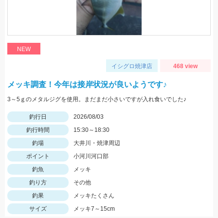
NEW
イシグロ焼津店
468 view
メッキ調査！今年は接岸状況が良いようです♪
3～5ｇのメタルジグを使用。まだまだ小さいですが入れ食いでした♪
釣行日
2026/08/03
釣行時間
15:30～18:30
釣場
大井川・焼津周辺
ポイント
小河川河口部
釣魚
メッキ
釣り方
その他
釣果
メッキたくさん
サイズ
メッキ7～15cm