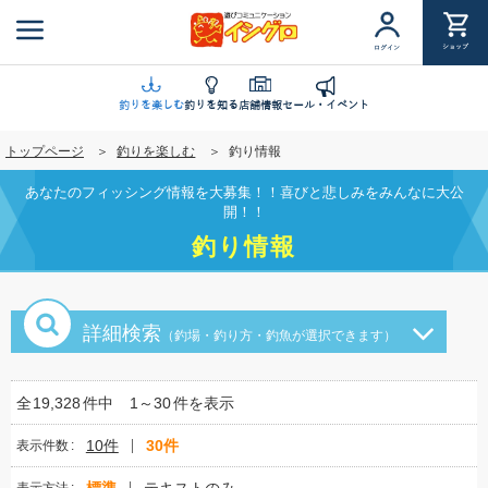
メ
イ
ショップ
ログイン
ン
コ
ン
釣りを楽しむ
釣りを知る
店舗情報
セール・イベント
テ
トップページ
釣りを楽しむ
釣り情報
ン
ツ
あなたのフィッシング情報を大募集！！喜びと悲しみをみんなに大公
に
開！！
移
釣り情報
動
詳細検索
（釣場・釣り方・釣魚が選択できます）
全
19,328
件中
1～30
件を表示
10件
30件
表示件数