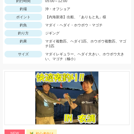
釣行時間
05:00～12:00
釣場
沖・オフショア
ポイント
【内海新港】出船、「ありもと丸」様
釣魚
マダイ・ヘダイ・ホウボウ・マゴチ
釣り方
ジギング
釣果
マダイ複数匹、ヘダイ1匹、ホウボウ複数匹、マゴ
チ1匹
サイズ
マダイレギュラー、ヘダイ大きい、ホウボウ大き
い、マゴチ（極小）
NEW
初心者向け