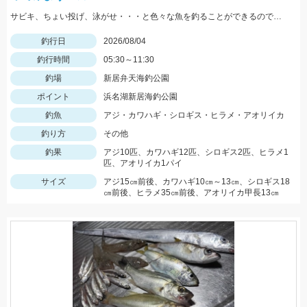
サビキ、ちょい投げ、泳がせ・・・と色々な魚を釣ることができるので仕掛けも何種類か用意していけば楽しむことができますよ！
釣行日
2026/08/04
釣行時間
05:30～11:30
釣場
新居弁天海釣公園
ポイント
浜名湖新居海釣公園
釣魚
アジ・カワハギ・シロギス・ヒラメ・アオリイカ
釣り方
その他
釣果
アジ10匹、カワハギ12匹、シロギス2匹、ヒラメ1
匹、アオリイカ1パイ
サイズ
アジ15㎝前後、カワハギ10㎝～13㎝、シロギス18
㎝前後、ヒラメ35㎝前後、アオリイカ甲長13㎝