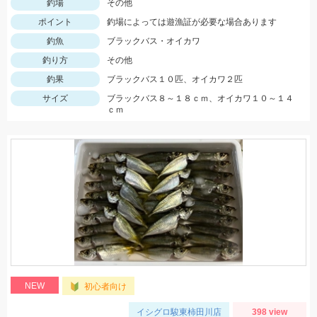
釣場
その他
ポイント
釣場によっては遊漁証が必要な場合あります
釣魚
ブラックバス・オイカワ
釣り方
その他
釣果
ブラックバス１０匹、オイカワ２匹
サイズ
ブラックバス８～１８ｃｍ、オイカワ１０～１４
ｃｍ
NEW
初心者向け
イシグロ駿東柿田川店
398 view