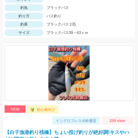
釣魚
ブラックバス
釣り方
バス釣り
釣果
ブラックバス２匹
サイズ
ブラックバス39～43ｃｍ
NEW
初心者向け
イシグロフレスポ鈴鹿店
250 view
【白子漁港釣り桟橋】ちょい投げ釣りが絶好調!キスやハ