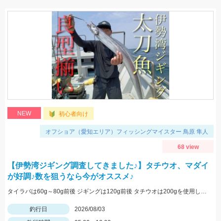
NEW
初心者向け
オフショア（愛知エリア）フィッシングマイスター 鳥原 隼人
68 view
【伊勢湾ジギング調査してきました♪】タチウオ、マダイ
が好調♪数を狙うなら今がオススメ♪
タイラバは60g～80g前後 ジギングは120g前後 タチウオは200gを使用しました
釣行日
2026/08/03