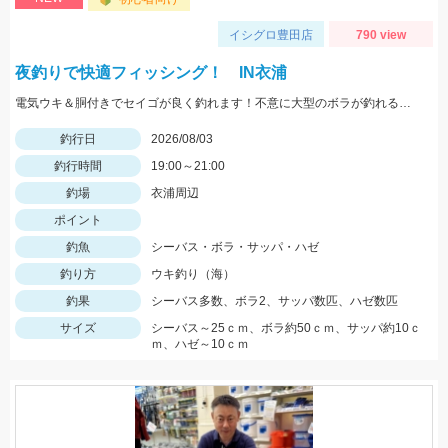
イシグロ豊田店
790 view
夜釣りで快適フィッシング！ IN衣浦
電気ウキ＆胴付きでセイゴが良く釣れます！不意に大型のボラが釣れることもあるので、ネットがあると安心です。
釣行日
2026/08/03
釣行時間
19:00～21:00
釣場
衣浦周辺
ポイント
釣魚
シーバス・ボラ・サッパ・ハゼ
釣り方
ウキ釣り（海）
釣果
シーバス多数、ボラ2、サッパ数匹、ハゼ数匹
サイズ
シーバス～25ｃｍ、ボラ約50ｃｍ、サッパ約10ｃ
ｍ、ハゼ～10ｃｍ