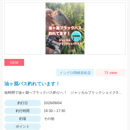
NEW
イシグロ岡崎若松店
71 view
油ヶ淵バス釣れています！
短時間で油ヶ淵へブラックバス釣りへ！ ジャッカルフリックシェイク3.8のノーシンカーワッキーでGET!
釣行日
2026/08/04
釣行時間
16:30～17:30
釣場
その他
ポイント