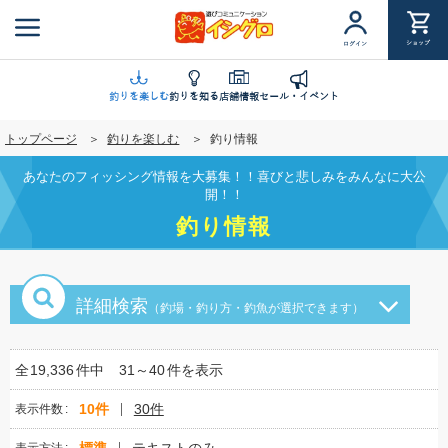
メ
イ
ショップ
ログイン
ン
コ
ン
釣りを楽しむ
釣りを知る
店舗情報
セール・イベント
テ
トップページ
釣りを楽しむ
釣り情報
ン
ツ
あなたのフィッシング情報を大募集！！喜びと悲しみをみんなに大公
に
開！！
移
釣り情報
動
詳細検索
（釣場・釣り方・釣魚が選択できます）
全
19,336
件中
31～40
件を表示
10件
30件
表示件数