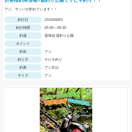
お客様釣果情報‼霞釣り公園でサビキ釣り！！
アジ、サッパが釣れています！！
釣行日
2026/08/03
釣行時間
05:00～08:30
釣場
霞埠頭 霞釣り公園
ポイント
釣魚
アジ
釣り方
サビキ釣り
釣果
アジ沢山
サイズ
アジ