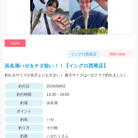
NEW
イシグロ西尾店
859 view
浜名湖ハゼ＆チヌ狙い！！【イシグロ西尾店】
釣れるサイズが先月よりも大きい！ 最大サイズはハゼクラで釣れました♪ 夕マヅメは一面ボイルだらけ！！果たして結果は...
釣行日
2026/08/02
釣行時間
14:30～18:00
釣場
浜名湖
ポイント
釣魚
ハゼ
釣り方
その他
釣果
ハゼたくさん