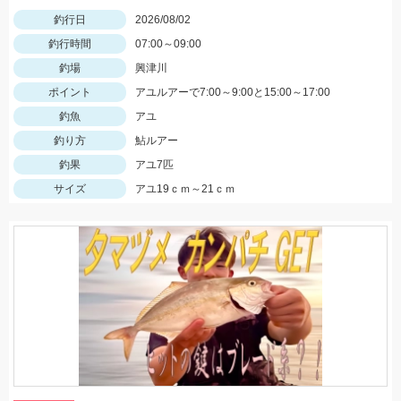
釣行日
2026/08/02
釣行時間
07:00～09:00
釣場
興津川
ポイント
アユルアーで7:00～9:00と15:00～17:00
釣魚
アユ
釣り方
鮎ルアー
釣果
アユ7匹
サイズ
アユ19ｃｍ～21ｃｍ