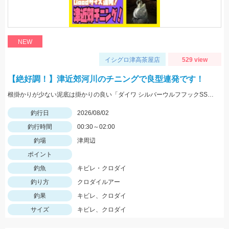
NEW
イシグロ津高茶屋店
529 view
【絶好調！】津近郊河川のチニングで良型連発です！
根掛かりが少ない泥底は掛かりの良い「ダイワ シルバーウルフフックSSストレート」「がまかつ 触角フック」がGOOD！
釣行日
2026/08/02
釣行時間
00:30～02:00
釣場
津周辺
ポイント
釣魚
キビレ・クロダイ
釣り方
クロダイルアー
釣果
キビレ、クロダイ
サイズ
キビレ、クロダイ