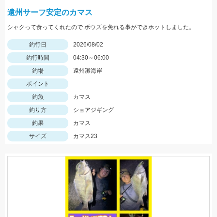
遠州サーフ安定のカマス
シャクって食ってくれたので ボウズを免れる事ができホットしました。
釣行日
2026/08/02
釣行時間
04:30～06:00
釣場
遠州灘海岸
ポイント
釣魚
カマス
釣り方
ショアジギング
釣果
カマス
サイズ
カマス23