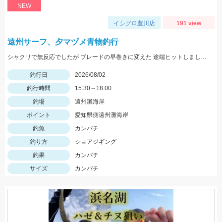
NEW
イシグロ豊川店
191 view
遠州サーフ、夕マヅメ青物釣行
シャクリで無反応でしたが ブレードの早巻きに変えた 途端ヒットしましたよ！
釣行日
2026/08/02
釣行時間
15:30～18:00
釣場
遠州灘海岸
ポイント
愛知県側遠州灘海岸
釣魚
カンパチ
釣り方
ショアジギング
釣果
カンパチ
サイズ
カンパチ