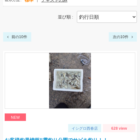
標準
テキストのみ
表示方法
並び順
前の10件
次の10件
NEW
イシグロ西春店
628 view