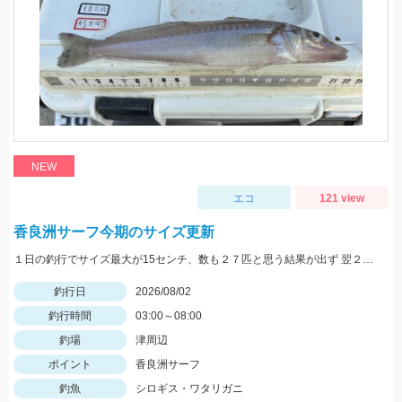
NEW
エコ
121 view
香良洲サーフ今期のサイズ更新
１日の釣行でサイズ最大が15センチ、数も２７匹と思う結果が出ず 翌２日に同じ時間、同じ場所でリベンジ。 いつもはエサは石ゴカイだけど今日はゴールドイソメを使ってみました。 夜暗い時間は石ゴカイよりも当たりも多く釣れる数も多かったですね。 7時の潮止まり頃に大きな当たりで蟹かな？と思いきや何と２２センチと、21センチのダブルでした。 今期のサイズ更新をしました。 その後、ワタリガニも釣れてリベンジ成功でした。 皆さん、記念写真は釣ったその場で撮影しましょうね。 家に帰ってからでは1センチほど縮んでしまいますからね。笑
釣行日
2026/08/02
釣行時間
03:00～08:00
釣場
津周辺
ポイント
香良洲サーフ
釣魚
シロギス・ワタリガニ