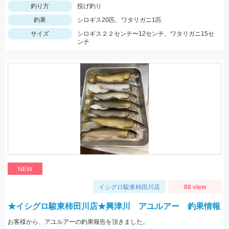
釣り方
投げ釣り
釣果
シロギス20匹、ワタリガニ1匹
サイズ
シロギス２２センチ〜12センチ、ワタリガニ15セ
ンチ
NEW
イシグロ駿東柿田川店
88 view
★イシグロ駿東柿田川店★興津川 アユルアー 釣果情報
お客様から、アユルアーの釣果報告を頂きました。