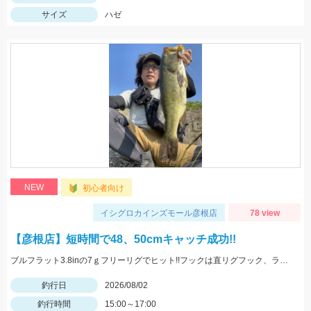
サイズ
ハゼ
NEW
初心者向け
イシグロカインズモール彦根店
78 view
【彦根店】短時間で48、50cmキャッチ成功!!
ブルフラット3.8inの7ｇフリーリグでヒット!!フックは直リグフック、ラインはツリノフロロがオススメです!!カバー撃ちが熱い時期になってきましたよ♪
釣行日
2026/08/02
釣行時間
15:00～17:00