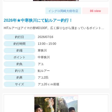
イシグロ岡崎大樹寺店
86 view
2026年★中寒狭川にて鮎ルアー釣行！
HITルアーはアイマの誉MD100F。広く探りながら溜まっているポイントを見つけましょう。
釣行日
2026/07/16
釣行時間
13:00～15:00
釣場
寒狭川
ポイント
中寒狭川
釣魚
アユ
釣り方
鮎ルアー
釣果
アユ2匹
サイズ
アユ20ｃｍ前後