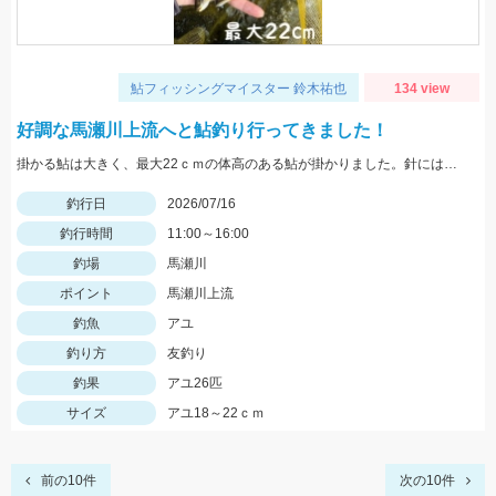
鮎フィッシングマイスター 鈴木祐也
134 view
好調な馬瀬川上流へと鮎釣り行ってきました！
掛かる鮎は大きく、最大22ｃｍの体高のある鮎が掛かりました。針にはオーナー秀尖7.0号を使用。
釣行日
2026/07/16
釣行時間
11:00～16:00
釣場
馬瀬川
ポイント
馬瀬川上流
釣魚
アユ
釣り方
友釣り
釣果
アユ26匹
サイズ
アユ18～22ｃｍ
前の10件
次の10件