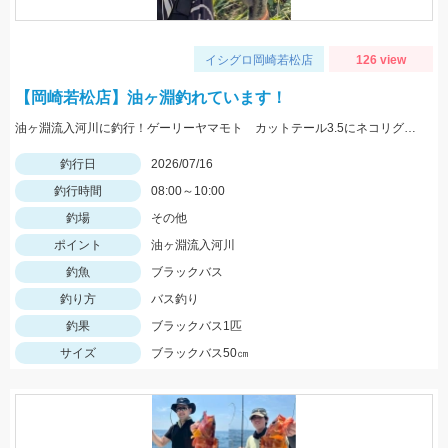
イシグロ岡崎若松店
126 view
【岡崎若松店】油ヶ淵釣れています！
油ヶ淵流入河川に釣行！ゲーリーヤマモト カットテール3.5にネコリグ0.3ｇでヒット！カットテールは初心者オススメですよ！！
釣行日
2026/07/16
釣行時間
08:00～10:00
釣場
その他
ポイント
油ヶ淵流入河川
釣魚
ブラックバス
釣り方
バス釣り
釣果
ブラックバス1匹
サイズ
ブラックバス50㎝