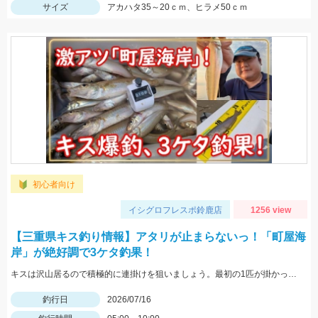
サイズ
アカハタ35～20ｃｍ、ヒラメ50ｃｍ
初心者向け
イシグロフレスポ鈴鹿店
1256 view
【三重県キス釣り情報】アタリが止まらないっ！「町屋海
岸」が絶好調で3ケタ釣果！
キスは沢山居るので積極的に連掛けを狙いましょう。最初の1匹が掛かった後、仕掛けをサビく速度をしっかり落とすと追い喰いを狙えます。針に長時間刺したままのふやけた餌は非常に喰いが悪いです。2～3投 投げた後でも針に残った餌は惜しまずに付け直しましょう。
釣行日
2026/07/16