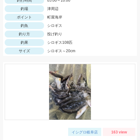
釣行時間
05:00～10:00
釣場
津周辺
ポイント
町屋海岸
釣魚
シロギス
釣り方
投げ釣り
釣果
シロギス108匹
サイズ
シロギス～20cm
イシグロ岐阜店
163 view