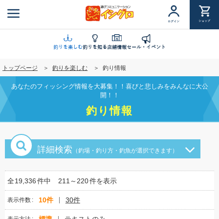
メ
イ
ショップ
ログイン
ン
コ
ン
釣りを楽しむ
釣りを知る
店舗情報
セール・イベント
テ
トップページ
釣りを楽しむ
釣り情報
ン
ツ
あなたのフィッシング情報を大募集！！喜びと悲しみをみんなに大公
に
開！！
移
釣り情報
動
詳細検索
（釣場・釣り方・釣魚が選択できます）
全
19,336
件中
211～220
件を表示
10件
30件
表示件数