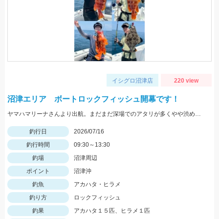
イシグロ沼津店
220 view
沼津エリア ボートロックフィッシュ開幕です！
ヤマハマリーナさんより出航。まだまだ深場でのアタリが多くやや渋めでしたが、良型が混ざり楽しめました。
釣行日
2026/07/16
釣行時間
09:30～13:30
釣場
沼津周辺
ポイント
沼津沖
釣魚
アカハタ・ヒラメ
釣り方
ロックフィッシュ
釣果
アカハタ１５匹、ヒラメ１匹