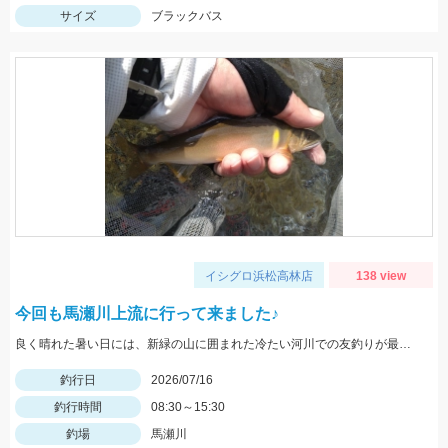
サイズ
ブラックバス
イシグロ浜松高林店
138 view
今回も馬瀬川上流に行って来ました♪
良く晴れた暑い日には、新緑の山に囲まれた冷たい河川での友釣りが最高です♪
釣行日
2026/07/16
釣行時間
08:30～15:30
釣場
馬瀬川