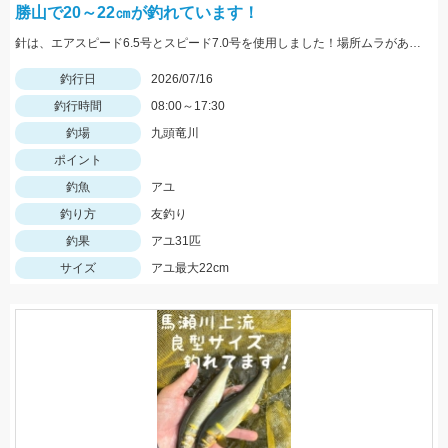
勝山で20～22㎝が釣れています！
針は、エアスピード6.5号とスピード7.0号を使用しました！場所ムラがあるので石色を見て判断しましょう！
釣行日
2026/07/16
釣行時間
08:00～17:30
釣場
九頭竜川
ポイント
釣魚
アユ
釣り方
友釣り
釣果
アユ31匹
サイズ
アユ最大22cm