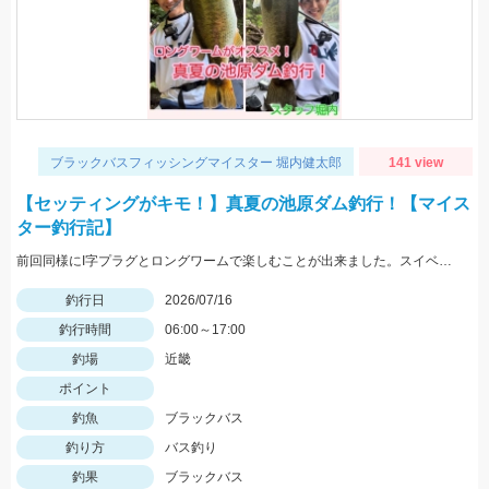
ブラックバスフィッシングマイスター 堀内健太郎
141 view
【セッティングがキモ！】真夏の池原ダム釣行！【マイス
ター釣行記】
前回同様にI字プラグとロングワームで楽しむことが出来ました。スイベル付きフックで糸撚れ対策をするのがキモです！
釣行日
2026/07/16
釣行時間
06:00～17:00
釣場
近畿
ポイント
釣魚
ブラックバス
釣り方
バス釣り
釣果
ブラックバス