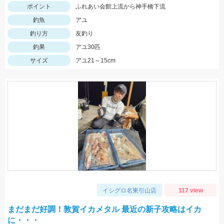
ポイント
ふれあい会館上流から神手橋下流
釣魚
アユ
釣り方
友釣り
釣果
アユ30匹
サイズ
アユ21～15cm
イシグロ名東引山店
117 view
まだまだ好調！敦賀イカメタル 最近の新子攻略はイカ
に・・・